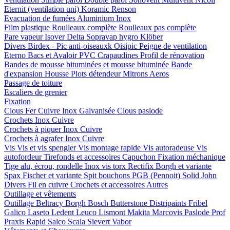
Eternit (ventilation uni)
Koramic
Renson
Evacuation de fumées
Aluminium
Inox
Film plastique
Roulleaux complète
Roulleaux pas complète
Pare vapeur
Isover
Delta
Sopravap hygro
Klöber
Divers
Birdex - Pic anti-oiseauxk Oisipic
Peigne de ventilation
Eterno Bacs et Avaloir PVC
Crapaudines
Profil de rénovation
Bandes de mousse bituminées et mousse bituminée
Bande
d'expansion
Housse
Plots détendeur
Mitrons
Aeros
Passage de toiture
Escaliers de grenier
Fixation
Clous
Fer
Cuivre
Inox
Galvanisée
Clous paslode
Crochets
Inox
Cuivre
Crochets à piquer
Inox
Cuivre
Crochets à agrafer
Inox
Cuivre
Vis
Vis et vis spengler
Vis montage rapide
Vis autoradeuse
Vis
autofordeur
Tirefonds et accessoires
Capuchon
Fixation méchanique
Tige alu, écrou, rondelle
Inox vis torx
Rectifix
Borgh et variante
Spax
Fischer et variante
Spit bouchons
PGB (Pennoit)
Solid John
Divers
Fil en cuivre
Crochets et accessoires
Autres
Outillage et vêtements
Outillage
Beltracy
Borgh
Bosch
Butterstone
Distripaints
Fribel
Galico
Laseto
Ledent
Leuco
Lismont
Makita
Marcovis
Paslode
Prof
Praxis
Rapid
Salco
Scala
Sievert
Vabor