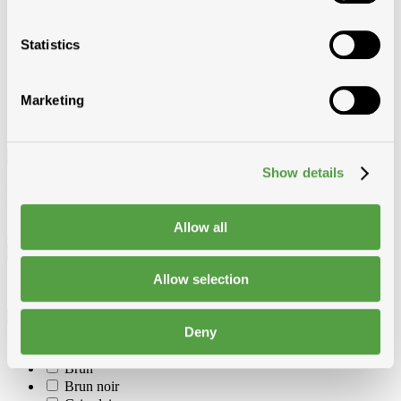
Passage de toiture
Escaliers de grenier
Statistics
Fixation
Outillage et vêtements
Equipement de chantier
Marketing
Filtre
Show details
Filtre
Allow all
Fournisseur
Allow selection
WIENERB KORAMIC
Couleur
Deny
Anthracite
Brun
Brun noir