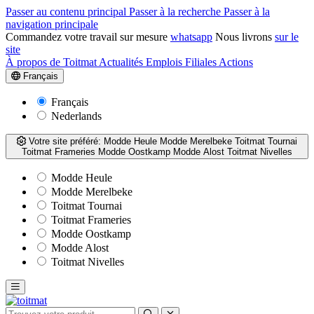
Passer au contenu principal
Passer à la recherche
Passer à la
navigation principale
Commandez votre travail sur mesure
whatsapp
Nous livrons
sur le
site
À propos de Toitmat
Actualités
Emplois
Filiales
Actions
Français
Français
Nederlands
Votre site préféré:
Modde Heule
Modde Merelbeke
Toitmat Tournai
Toitmat Frameries
Modde Oostkamp
Modde Alost
Toitmat Nivelles
Modde Heule
Modde Merelbeke
Toitmat Tournai
Toitmat Frameries
Modde Oostkamp
Modde Alost
Toitmat Nivelles