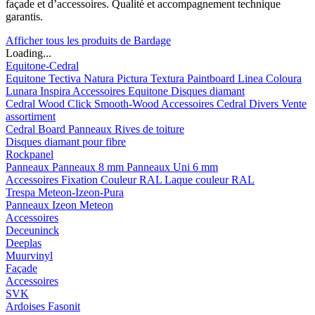
façade et d’accessoires. Qualité et accompagnement technique
garantis.
Afficher tous les produits de Bardage
Loading...
Equitone-Cedral
Equitone
Tectiva
Natura
Pictura
Textura
Paintboard
Linea
Coloura
Lunara
Inspira
Accessoires Equitone
Disques diamant
Cedral
Wood
Click Smooth-Wood
Accessoires Cedral
Divers
Vente
assortiment
Cedral Board
Panneaux
Rives de toiture
Disques diamant pour fibre
Rockpanel
Panneaux
Panneaux 8 mm
Panneaux Uni 6 mm
Accessoires
Fixation Couleur RAL
Laque couleur RAL
Trespa Meteon-Izeon-Pura
Panneaux
Izeon
Meteon
Accessoires
Deceuninck
Deeplas
Muurvinyl
Façade
Accessoires
SVK
Ardoises Fasonit