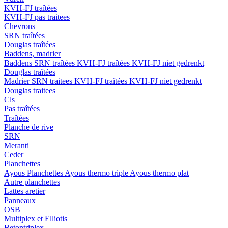
KVH-FJ traîtées
KVH-FJ pas traitees
Chevrons
SRN traîtées
Douglas traîtées
Baddens, madrier
Baddens
SRN traîtées
KVH-FJ traîtées
KVH-FJ niet gedrenkt
Douglas traîtées
Madrier
SRN traitees
KVH-FJ traîtées
KVH-FJ niet gedrenkt
Douglas traitees
Cls
Pas traîtées
Traîtées
Planche de rive
SRN
Meranti
Ceder
Planchettes
Ayous Planchettes
Ayous thermo triple
Ayous thermo plat
Autre planchettes
Lattes aretier
Panneaux
OSB
Multiplex et Elliotis
Betontriplex