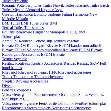
Tuiles terre cuite
Koramic
Pottelberg tuiles
Tuiles Narvik
Tuiles Klassiek
Tuiles Bisch
Tuiles Migeon
Aleonard
Keymer
Aspia
Creaton
Harmonica
Domino
Sinfonie
Futura
Harmonie New
Melodie
Mikado
BMI
Tuiles BMI
Tuiles plates BMI
Terreal
Tuiles
Tuiles plates
Edilians
Beauvoise Huguenot
Monopole 1 Huguenot
Toiture plat
Asfalt
Sous-couche
Couche sup
Toitures vegetale
Elevate EPDM Rubbergard
Elevate EPDM bandes non-adhésif
Elevate EPDM SA bandes autocollant
Rouleaux EPDM Elevate
Rubbergard
Accessoires EPDM Elevate
Toiture vegetale
Resitrix
Rouleaux Resitrix
Accessoires Resitrix
Resitrix SKW Full
bond bandes
Rhepanol
Rhepanol rouleaux HFK
Rhepanol accessoires
Tridex
Tridex rollen
Tridex toebehoren
Vaeplan
Rouleau
Accessoires
Divers
Fenêtres, coupoles
Velux vieux gamme
Raccordements
Occultation
Stores vénitiens,
Moustiquaires, …
Velux nouveau gamme
Fenêtres de toît incliné
Fenêtres toiture plat
Raccordements
Stores et volets
Accessoires electroniques