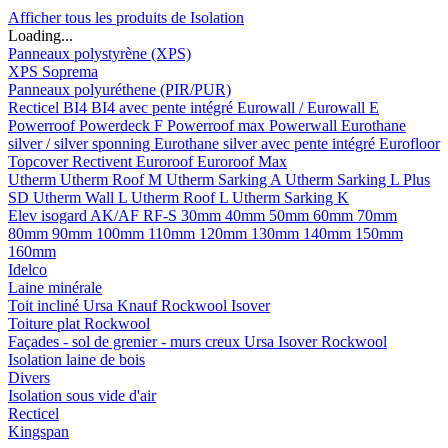
Afficher tous les produits de Isolation
Loading...
Panneaux polystyrène (XPS)
XPS Soprema
Panneaux polyuréthene (PIR/PUR)
Recticel
BI4
BI4 avec pente intégré
Eurowall / Eurowall E
Powerroof
Powerdeck F
Powerroof max
Powerwall
Eurothane
silver / silver sponning
Eurothane silver avec pente intégré
Eurofloor
Topcover
Rectivent
Euroroof
Euroroof Max
Utherm
Utherm Roof M
Utherm Sarking A
Utherm Sarking L Plus
SD
Utherm Wall L
Utherm Roof L
Utherm Sarking K
Elev isogard AK/AF RF-S
30mm
40mm
50mm
60mm
70mm
80mm
90mm
100mm
110mm
120mm
130mm
140mm
150mm
160mm
Idelco
Laine minérale
Toit incliné
Ursa
Knauf
Rockwool
Isover
Toiture plat
Rockwool
Façades - sol de grenier - murs creux
Ursa
Isover
Rockwool
Isolation laine de bois
Divers
Isolation sous vide d'air
Recticel
Kingspan