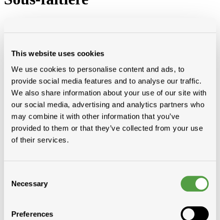
This website uses cookies
Catégories
Accessoires toit et bardage
We use cookies to personalise content and ads, to
Substitut de plomb
provide social media features and to analyse our traffic.
Sous-faîtière
We also share information about your use of our site with
Rouleaux
Divers
our social media, advertising and analytics partners who
Rives
may combine it with other information that you’ve
Peintures de toit, sprays et protection
provided to them or that they’ve collected from your use
Liquides et colle pout toiture plat
Chanfreins
of their services.
Gas
Silicone, kit, tapes
Imperméabilisation
Consent
Gouttières plastique, RWA
Ventilation
Necessary
Selection
Evacuation de fumées
Film plastique
Pare vapeur
Preferences
Divers