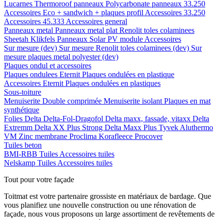
Lucarnes
Thermoroof panneaux
Polycarbonate panneaux 33.250
Accessoires Eco + sandwich + plaques profil
Accessoires 33.250
Accessoires 45.333
Accessoires general
Panneaux metal
Panneaux metal plat
Renolit toles colaminees
Sheetah Klikfels
Panneaux
Solar PV module
Accessoires
Sur mesure (dev)
Sur mesure Renolit toles colaminees (dev)
Sur
mesure plaques metal polyester (dev)
Plaques ondul et accessoires
Plaques ondulees
Eternit
Plaques ondulées en plastique
Accessoires
Eternit
Plaques ondulées en plastiques
Sous-toiture
Menuiserite
Double comprimée
Menuiserite isolant
Plaques en mat
synthétique
Folies
Delta
Delta-Fol-Dragofol
Delta maxx, fassade, vitaxx
Delta
Extremm
Delta XX Plus Strong
Delta Maxx Plus
Tyvek
Aluthermo
VM Zinc membrane
Proclima
Korafleece
Procover
Tuiles beton
BMI-RBB
Tuiles
Accessoires tuiles
Nelskamp
Tuiles
Accessoires tuiles
Tout pour votre façade
Toitmat est votre partenaire grossiste en matériaux de bardage. Que
vous planifiez une nouvelle construction ou une rénovation de
façade, nous vous proposons un large assortiment de revêtements de