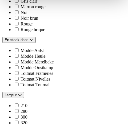
Gris clair
Marron rouge
Noir
Noir brun
Rouge
Rouge brique
En stock dans
Modde Aalst
Modde Heule
Modde Merelbeke
Modde Oostkamp
Toitmat Frameries
Toitmat Nivelles
Toitmat Tournai
Largeur
210
280
300
320