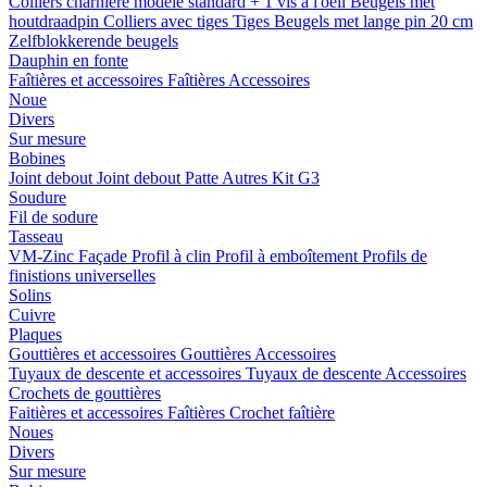
Colliers charnière
modele standard + 1 vis a l'oeil
Beugels met
houtdraadpin
Colliers avec tiges
Tiges
Beugels met lange pin 20 cm
Zelfblokkerende beugels
Dauphin en fonte
Faîtières et accessoires
Faîtières
Accessoires
Noue
Divers
Sur mesure
Bobines
Joint debout
Joint debout
Patte
Autres
Kit G3
Soudure
Fil de sodure
Tasseau
VM-Zinc Façade
Profil à clin
Profil à emboîtement
Profils de
finistions universelles
Solins
Cuivre
Plaques
Gouttières et accessoires
Gouttières
Accessoires
Tuyaux de descente et accessoires
Tuyaux de descente
Accessoires
Crochets de gouttières
Faitières et accessoires
Faîtières
Crochet faîtière
Noues
Divers
Sur mesure