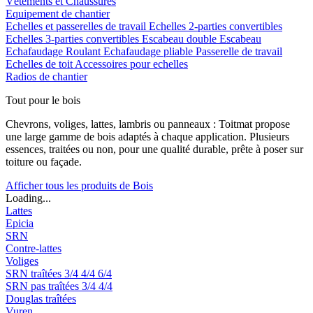
Vêtements et Chaussures
Equipement de chantier
Echelles et passerelles de travail
Echelles 2-parties convertibles
Echelles 3-parties convertibles
Escabeau double
Escabeau
Echafaudage Roulant
Echafaudage pliable
Passerelle de travail
Echelles de toit
Accessoires pour echelles
Radios de chantier
Tout pour le bois
Chevrons, voliges, lattes, lambris ou panneaux : Toitmat propose
une large gamme de bois adaptés à chaque application. Plusieurs
essences, traitées ou non, pour une qualité durable, prête à poser sur
toiture ou façade.
Afficher tous les produits de Bois
Loading...
Lattes
Epicia
SRN
Contre-lattes
Voliges
SRN traîtées
3/4
4/4
6/4
SRN pas traîtées
3/4
4/4
Douglas traîtées
Vuren