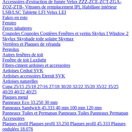
Accessoires d'extraction de fumée
Velux ZZZ-ZCE-ZCT-ZGA-
ZOZ-ZTB-
Vitrages de remplacement IPL
Habillage intérieur
LSB/LSC
Tablette LFI
Velux LEI
Fakro en roto
Fenstro
Ferov tabatieres
Coupoles
Coupoles
Costières
Fenêtres et verins
Skylux I Window 2
Skylux Skyshade toile solaire
Skymax
Verrières et Plaques de véranda
Pergolux
Autres fenêtres de toit
Fenêtre de toit Luxlight
Fibres-ciment ardoises et accessoires
Ardoises
Cedral
SVK
Ardoises accessoires
Eternit
SVK
Ardoises naturelles
Cupa
25/15
25/18
27/16
27/18
30/20
32/22
35/20
35/22
35/25
40/20
40/22
40/25
Plaques metal
Panneaux Eco 33.250
30 mm
Panneaux Sandwich 45.333
40 mm
100 mm
120 mm
Panneaux Tuiles et Permapan
Panneaux Tuiles
Panneaux Permapan
Accessoires
Plaques profil
Plaques profil 33.250
Plaques profil 45.333
Plaques
ondulées 18.076