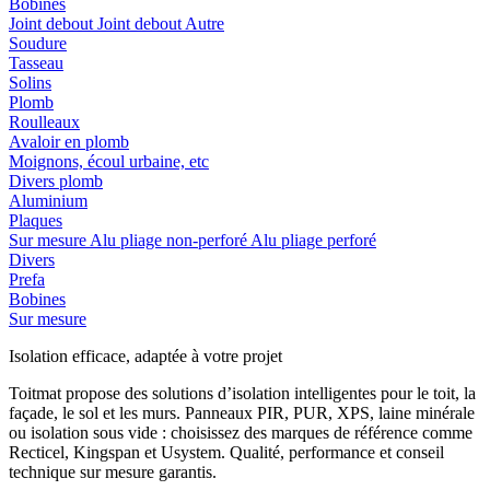
Bobines
Joint debout
Joint debout
Autre
Soudure
Tasseau
Solins
Plomb
Roulleaux
Avaloir en plomb
Moignons, écoul urbaine, etc
Divers plomb
Aluminium
Plaques
Sur mesure
Alu pliage non-perforé
Alu pliage perforé
Divers
Prefa
Bobines
Sur mesure
Isolation efficace, adaptée à votre projet
Toitmat propose des solutions d’isolation intelligentes pour le toit, la
façade, le sol et les murs. Panneaux PIR, PUR, XPS, laine minérale
ou isolation sous vide : choisissez des marques de référence comme
Recticel, Kingspan et Usystem. Qualité, performance et conseil
technique sur mesure garantis.