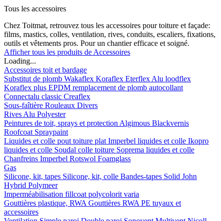
Tous les accessoires
Chez Toitmat, retrouvez tous les accessoires pour toiture et façade:
films, mastics, colles, ventilation, rives, conduits, escaliers, fixations,
outils et vêtements pros. Pour un chantier efficace et soigné.
Afficher tous les produits de Accessoires
Loading...
Accessoires toit et bardage
Substitut de plomb
Wakaflex
Koraflex
Eterflex
Alu loodflex
Koraflex plus
EPDM remplacement de plomb autocollant
Connectalu classic
Creaflex
Sous-faîtière
Rouleaux
Divers
Rives
Alu
Polyester
Peintures de toit, sprays et protection
Algimous
Blackvernis
Roofcoat
Spraypaint
Liquides et colle pout toiture plat
Imperbel liquides et colle
Ikopro
liquides et colle
Soudal colle toiture
Soprema liquides et colle
Chanfreins
Imperbel
Rotswol
Foamglass
Gas
Silicone, kit, tapes
Silicone, kit, colle
Bandes-tapes
Solid John
Hybrid Polymeer
Imperméabilisation
fillcoat
polycolorit
varia
Gouttières plastique, RWA
Gouttières
RWA
PE tuyaux et
accessoires
Ventilation
Simple paroi
Double paroi
Sonovent
Multivent
Nicoll