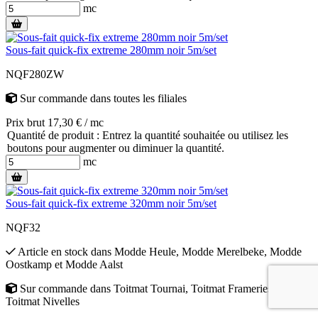
mc
Sous-fait quick-fix extreme 280mm noir 5m/set
NQF280ZW
Sur commande
dans toutes les filiales
Prix brut 17,30 € / mc
Quantité de produit : Entrez la quantité souhaitée ou utilisez les
boutons pour augmenter ou diminuer la quantité.
mc
Sous-fait quick-fix extreme 320mm noir 5m/set
NQF32
Article en stock
dans
Modde Heule
,
Modde Merelbeke
,
Modde
Oostkamp
et
Modde Aalst
Sur commande
dans
Toitmat Tournai
,
Toitmat Frameries
et
Toitmat Nivelles