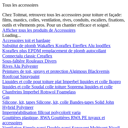
Tous les accessoires
Chez Toitmat, retrouvez tous les accessoires pour toiture et façade:
films, mastics, colles, ventilation, rives, conduits, escaliers, fixations,
outils et vêtements pros. Pour un chantier efficace et soigné.
Afficher tous les produits de Accessoires
Loading...
Accessoires toit et bardage
Substitut de plomb
Wakaflex
Koraflex
Eterflex
Alu loodflex
Koraflex plus
EPDM remplacement de plomb autocollant
Connectalu classic
Creaflex
Sous-faîtière
Rouleaux
Divers
Rives
Alu
Polyester
Peintures de toit, sprays et protection
Algimous
Blackvernis
Roofcoat
Spraypaint
Liquides et colle pout toiture plat
Imperbel liquides et colle
Ikopro
liquides et colle
Soudal colle toiture
Soprema liquides et colle
Chanfreins
Imperbel
Rotswol
Foamglass
Gas
Silicone, kit, tapes
Silicone, kit, colle
Bandes-tapes
Solid John
Hybrid Polymeer
Imperméabilisation
fillcoat
polycolorit
varia
Gouttières plastique, RWA
Gouttières
RWA
PE tuyaux et
accessoires
Ventilation
Simple paroi
Double paroi
Sonovent
Multivent
Nicoll