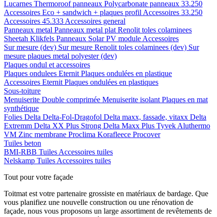
Lucarnes
Thermoroof panneaux
Polycarbonate panneaux 33.250
Accessoires Eco + sandwich + plaques profil
Accessoires 33.250
Accessoires 45.333
Accessoires general
Panneaux metal
Panneaux metal plat
Renolit toles colaminees
Sheetah Klikfels
Panneaux
Solar PV module
Accessoires
Sur mesure (dev)
Sur mesure Renolit toles colaminees (dev)
Sur
mesure plaques metal polyester (dev)
Plaques ondul et accessoires
Plaques ondulees
Eternit
Plaques ondulées en plastique
Accessoires
Eternit
Plaques ondulées en plastiques
Sous-toiture
Menuiserite
Double comprimée
Menuiserite isolant
Plaques en mat
synthétique
Folies
Delta
Delta-Fol-Dragofol
Delta maxx, fassade, vitaxx
Delta
Extremm
Delta XX Plus Strong
Delta Maxx Plus
Tyvek
Aluthermo
VM Zinc membrane
Proclima
Korafleece
Procover
Tuiles beton
BMI-RBB
Tuiles
Accessoires tuiles
Nelskamp
Tuiles
Accessoires tuiles
Tout pour votre façade
Toitmat est votre partenaire grossiste en matériaux de bardage. Que
vous planifiez une nouvelle construction ou une rénovation de
façade, nous vous proposons un large assortiment de revêtements de