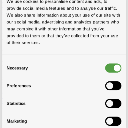
Vêtements et Chaussures
We use cookies to personalise content and ads, to
Equipement de chantier
provide social media features and to analyse our traffic.
Echelles et passerelles de travail
Echelles 2-parties convertibles
We also share information about your use of our site with
Echelles 3-parties convertibles
Escabeau double
Escabeau
Echafaudage Roulant
Echafaudage pliable
Passerelle de travail
our social media, advertising and analytics partners who
Echelles de toit
Accessoires pour echelles
may combine it with other information that you’ve
Radios de chantier
provided to them or that they’ve collected from your use
Tout pour le bois
of their services.
Chevrons, voliges, lattes, lambris ou panneaux : Toitmat propose
une large gamme de bois adaptés à chaque application. Plusieurs
essences, traitées ou non, pour une qualité durable, prête à poser sur
Consent
toiture ou façade.
Necessary
Selection
Afficher tous les produits de Bois
Loading...
Preferences
Lattes
Epicia
SRN
Contre-lattes
Statistics
Voliges
SRN traîtées
3/4
4/4
6/4
SRN pas traîtées
3/4
4/4
Marketing
Douglas traîtées
Vuren