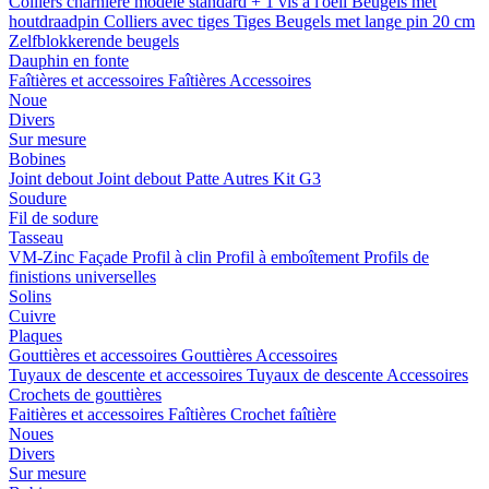
Colliers charnière
modele standard + 1 vis a l'oeil
Beugels met
houtdraadpin
Colliers avec tiges
Tiges
Beugels met lange pin 20 cm
Zelfblokkerende beugels
Dauphin en fonte
Faîtières et accessoires
Faîtières
Accessoires
Noue
Divers
Sur mesure
Bobines
Joint debout
Joint debout
Patte
Autres
Kit G3
Soudure
Fil de sodure
Tasseau
VM-Zinc Façade
Profil à clin
Profil à emboîtement
Profils de
finistions universelles
Solins
Cuivre
Plaques
Gouttières et accessoires
Gouttières
Accessoires
Tuyaux de descente et accessoires
Tuyaux de descente
Accessoires
Crochets de gouttières
Faitières et accessoires
Faîtières
Crochet faîtière
Noues
Divers
Sur mesure