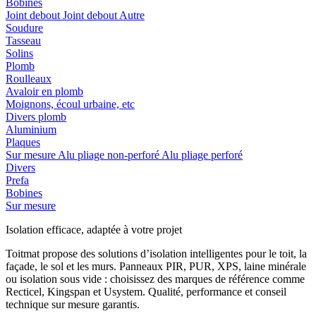
Bobines
Joint debout
Joint debout
Autre
Soudure
Tasseau
Solins
Plomb
Roulleaux
Avaloir en plomb
Moignons, écoul urbaine, etc
Divers plomb
Aluminium
Plaques
Sur mesure
Alu pliage non-perforé
Alu pliage perforé
Divers
Prefa
Bobines
Sur mesure
Isolation efficace, adaptée à votre projet
Toitmat propose des solutions d’isolation intelligentes pour le toit, la
façade, le sol et les murs. Panneaux PIR, PUR, XPS, laine minérale
ou isolation sous vide : choisissez des marques de référence comme
Recticel, Kingspan et Usystem. Qualité, performance et conseil
technique sur mesure garantis.