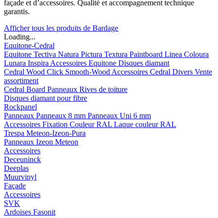
façade et d’accessoires. Qualité et accompagnement technique
garantis.
Afficher tous les produits de Bardage
Loading...
Equitone-Cedral
Equitone
Tectiva
Natura
Pictura
Textura
Paintboard
Linea
Coloura
Lunara
Inspira
Accessoires Equitone
Disques diamant
Cedral
Wood
Click Smooth-Wood
Accessoires Cedral
Divers
Vente
assortiment
Cedral Board
Panneaux
Rives de toiture
Disques diamant pour fibre
Rockpanel
Panneaux
Panneaux 8 mm
Panneaux Uni 6 mm
Accessoires
Fixation Couleur RAL
Laque couleur RAL
Trespa Meteon-Izeon-Pura
Panneaux
Izeon
Meteon
Accessoires
Deceuninck
Deeplas
Muurvinyl
Façade
Accessoires
SVK
Ardoises Fasonit