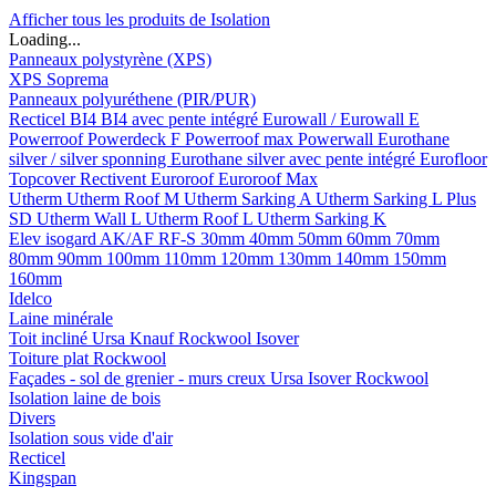
Afficher tous les produits de Isolation
Loading...
Panneaux polystyrène (XPS)
XPS Soprema
Panneaux polyuréthene (PIR/PUR)
Recticel
BI4
BI4 avec pente intégré
Eurowall / Eurowall E
Powerroof
Powerdeck F
Powerroof max
Powerwall
Eurothane
silver / silver sponning
Eurothane silver avec pente intégré
Eurofloor
Topcover
Rectivent
Euroroof
Euroroof Max
Utherm
Utherm Roof M
Utherm Sarking A
Utherm Sarking L Plus
SD
Utherm Wall L
Utherm Roof L
Utherm Sarking K
Elev isogard AK/AF RF-S
30mm
40mm
50mm
60mm
70mm
80mm
90mm
100mm
110mm
120mm
130mm
140mm
150mm
160mm
Idelco
Laine minérale
Toit incliné
Ursa
Knauf
Rockwool
Isover
Toiture plat
Rockwool
Façades - sol de grenier - murs creux
Ursa
Isover
Rockwool
Isolation laine de bois
Divers
Isolation sous vide d'air
Recticel
Kingspan