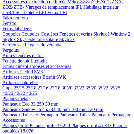
Accessoires d'extraction de fumée
Velux ZZZ-ZCE-ZCT-ZGA-
ZOZ-ZTB-
Vitrages de remplacement IPL
Habillage intérieur
LSB/LSC
Tablette LFI
Velux LEI
Fakro en roto
Fenstro
Ferov tabatieres
Coupoles
Coupoles
Costières
Fenêtres et verins
Skylux I Window 2
Skylux Skyshade toile solaire
Skymax
Verrières et Plaques de véranda
Pergolux
Autres fenêtres de toit
Fenêtre de toit Luxlight
Fibres-ciment ardoises et accessoires
Ardoises
Cedral
SVK
Ardoises accessoires
Eternit
SVK
Ardoises naturelles
Cupa
25/15
25/18
27/16
27/18
30/20
32/22
35/20
35/22
35/25
40/20
40/22
40/25
Plaques metal
Panneaux Eco 33.250
30 mm
Panneaux Sandwich 45.333
40 mm
100 mm
120 mm
Panneaux Tuiles et Permapan
Panneaux Tuiles
Panneaux Permapan
Accessoires
Plaques profil
Plaques profil 33.250
Plaques profil 45.333
Plaques
ondulées 18.076