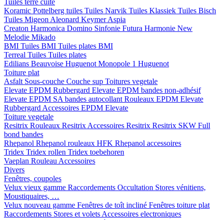
Tuiles terre cuite
Koramic
Pottelberg tuiles
Tuiles Narvik
Tuiles Klassiek
Tuiles Bisch
Tuiles Migeon
Aleonard
Keymer
Aspia
Creaton
Harmonica
Domino
Sinfonie
Futura
Harmonie New
Melodie
Mikado
BMI
Tuiles BMI
Tuiles plates BMI
Terreal
Tuiles
Tuiles plates
Edilians
Beauvoise Huguenot
Monopole 1 Huguenot
Toiture plat
Asfalt
Sous-couche
Couche sup
Toitures vegetale
Elevate EPDM Rubbergard
Elevate EPDM bandes non-adhésif
Elevate EPDM SA bandes autocollant
Rouleaux EPDM Elevate
Rubbergard
Accessoires EPDM Elevate
Toiture vegetale
Resitrix
Rouleaux Resitrix
Accessoires Resitrix
Resitrix SKW Full
bond bandes
Rhepanol
Rhepanol rouleaux HFK
Rhepanol accessoires
Tridex
Tridex rollen
Tridex toebehoren
Vaeplan
Rouleau
Accessoires
Divers
Fenêtres, coupoles
Velux vieux gamme
Raccordements
Occultation
Stores vénitiens,
Moustiquaires, …
Velux nouveau gamme
Fenêtres de toît incliné
Fenêtres toiture plat
Raccordements
Stores et volets
Accessoires electroniques