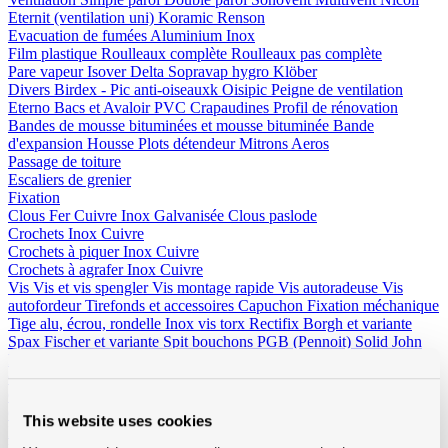
Eternit (ventilation uni)
Koramic
Renson
Evacuation de fumées
Aluminium
Inox
Film plastique
Roulleaux complète
Roulleaux pas complète
Pare vapeur
Isover
Delta
Sopravap hygro
Klöber
Divers
Birdex - Pic anti-oiseauxk Oisipic
Peigne de ventilation
Eterno Bacs et Avaloir PVC
Crapaudines
Profil de rénovation
Bandes de mousse bituminées et mousse bituminée
Bande
d'expansion
Housse
Plots détendeur
Mitrons
Aeros
Passage de toiture
Escaliers de grenier
Fixation
Clous
Fer
Cuivre
Inox
Galvanisée
Clous paslode
Crochets
Inox
Cuivre
Crochets à piquer
Inox
Cuivre
Crochets à agrafer
Inox
Cuivre
Vis
Vis et vis spengler
Vis montage rapide
Vis autoradeuse
Vis
autofordeur
Tirefonds et accessoires
Capuchon
Fixation méchanique
Tige alu, écrou, rondelle
Inox vis torx
Rectifix
Borgh et variante
Spax
Fischer et variante
Spit bouchons
PGB (Pennoit)
Solid John
Divers
Fil en cuivre
Crochets et accessoires
Autres
Outillage et vêtements
Outillage
Beltracy
Borgh
Bosch
Butterstone
Distripaints
Fribel
Galico
Laseto
Ledent
Leuco
Lismont
Makita
Marcovis
Paslode
Prof
This website uses cookies
Praxis
Rapid
Salco
Scala
Sievert
Vabor