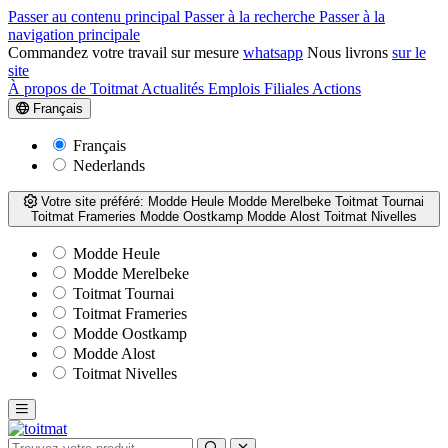
Passer au contenu principal
Passer à la recherche
Passer à la
navigation principale
Commandez votre travail sur mesure
whatsapp
Nous livrons
sur le
site
À propos de Toitmat
Actualités
Emplois
Filiales
Actions
Français
Français
Nederlands
Votre site préféré:
Modde Heule
Modde Merelbeke
Toitmat Tournai
Toitmat Frameries
Modde Oostkamp
Modde Alost
Toitmat Nivelles
Modde Heule
Modde Merelbeke
Toitmat Tournai
Toitmat Frameries
Modde Oostkamp
Modde Alost
Toitmat Nivelles