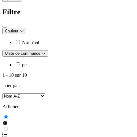
Filtre
Couleur
Noir mat
Unité de commande
pc
1
-
10
sur
10
Trier par:
Afficher: