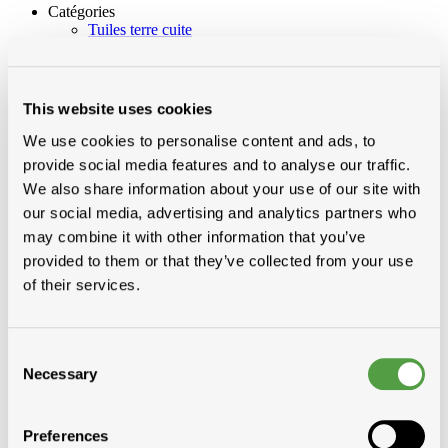
Catégories
Tuiles terre cuite
Toiture plat
Fenêtres, coupoles
Velux vieux gamme
Velux nouveau gamme
This website uses cookies
Fakro en roto
Fenstro
We use cookies to personalise content and ads, to
Ferov tabatieres
provide social media features and to analyse our traffic.
Coupoles
We also share information about your use of our site with
Verrières et Plaques de véranda
Pergolux
our social media, advertising and analytics partners who
Autres fenêtres de toit
may combine it with other information that you’ve
Fenêtre de toit Luxlight
provided to them or that they’ve collected from your use
Fibres-ciment ardoises et accessoires
Ardoises naturelles
of their services.
Plaques metal
Plaques ondul et accessoires
Sous-toiture
Consent
Tuiles beton
Necessary
Selection
Preferences