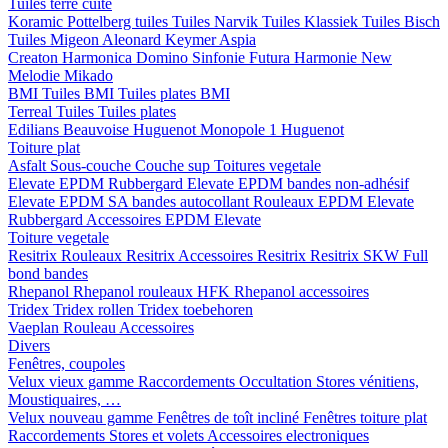
Tuiles terre cuite
Koramic
Pottelberg tuiles
Tuiles Narvik
Tuiles Klassiek
Tuiles Bisch
Tuiles Migeon
Aleonard
Keymer
Aspia
Creaton
Harmonica
Domino
Sinfonie
Futura
Harmonie New
Melodie
Mikado
BMI
Tuiles BMI
Tuiles plates BMI
Terreal
Tuiles
Tuiles plates
Edilians
Beauvoise Huguenot
Monopole 1 Huguenot
Toiture plat
Asfalt
Sous-couche
Couche sup
Toitures vegetale
Elevate EPDM Rubbergard
Elevate EPDM bandes non-adhésif
Elevate EPDM SA bandes autocollant
Rouleaux EPDM Elevate
Rubbergard
Accessoires EPDM Elevate
Toiture vegetale
Resitrix
Rouleaux Resitrix
Accessoires Resitrix
Resitrix SKW Full
bond bandes
Rhepanol
Rhepanol rouleaux HFK
Rhepanol accessoires
Tridex
Tridex rollen
Tridex toebehoren
Vaeplan
Rouleau
Accessoires
Divers
Fenêtres, coupoles
Velux vieux gamme
Raccordements
Occultation
Stores vénitiens,
Moustiquaires, …
Velux nouveau gamme
Fenêtres de toît incliné
Fenêtres toiture plat
Raccordements
Stores et volets
Accessoires electroniques