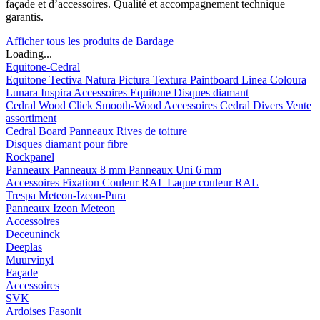
façade et d’accessoires. Qualité et accompagnement technique
garantis.
Afficher tous les produits de Bardage
Loading...
Equitone-Cedral
Equitone
Tectiva
Natura
Pictura
Textura
Paintboard
Linea
Coloura
Lunara
Inspira
Accessoires Equitone
Disques diamant
Cedral
Wood
Click Smooth-Wood
Accessoires Cedral
Divers
Vente
assortiment
Cedral Board
Panneaux
Rives de toiture
Disques diamant pour fibre
Rockpanel
Panneaux
Panneaux 8 mm
Panneaux Uni 6 mm
Accessoires
Fixation Couleur RAL
Laque couleur RAL
Trespa Meteon-Izeon-Pura
Panneaux
Izeon
Meteon
Accessoires
Deceuninck
Deeplas
Muurvinyl
Façade
Accessoires
SVK
Ardoises Fasonit