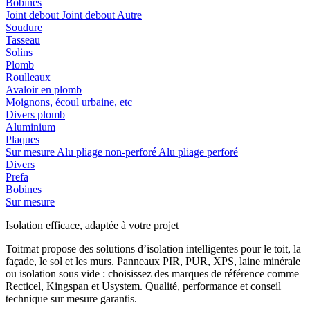
Bobines
Joint debout
Joint debout
Autre
Soudure
Tasseau
Solins
Plomb
Roulleaux
Avaloir en plomb
Moignons, écoul urbaine, etc
Divers plomb
Aluminium
Plaques
Sur mesure
Alu pliage non-perforé
Alu pliage perforé
Divers
Prefa
Bobines
Sur mesure
Isolation efficace, adaptée à votre projet
Toitmat propose des solutions d’isolation intelligentes pour le toit, la
façade, le sol et les murs. Panneaux PIR, PUR, XPS, laine minérale
ou isolation sous vide : choisissez des marques de référence comme
Recticel, Kingspan et Usystem. Qualité, performance et conseil
technique sur mesure garantis.