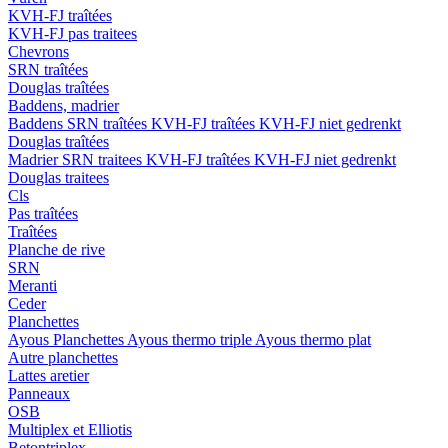
KVH-FJ traîtées
KVH-FJ pas traitees
Chevrons
SRN traîtées
Douglas traîtées
Baddens, madrier
Baddens
SRN traîtées
KVH-FJ traîtées
KVH-FJ niet gedrenkt
Douglas traîtées
Madrier
SRN traitees
KVH-FJ traîtées
KVH-FJ niet gedrenkt
Douglas traitees
Cls
Pas traîtées
Traîtées
Planche de rive
SRN
Meranti
Ceder
Planchettes
Ayous Planchettes
Ayous thermo triple
Ayous thermo plat
Autre planchettes
Lattes aretier
Panneaux
OSB
Multiplex et Elliotis
Betontriplex