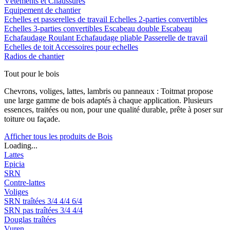
Vêtements et Chaussures
Equipement de chantier
Echelles et passerelles de travail
Echelles 2-parties convertibles
Echelles 3-parties convertibles
Escabeau double
Escabeau
Echafaudage Roulant
Echafaudage pliable
Passerelle de travail
Echelles de toit
Accessoires pour echelles
Radios de chantier
Tout pour le bois
Chevrons, voliges, lattes, lambris ou panneaux : Toitmat propose
une large gamme de bois adaptés à chaque application. Plusieurs
essences, traitées ou non, pour une qualité durable, prête à poser sur
toiture ou façade.
Afficher tous les produits de Bois
Loading...
Lattes
Epicia
SRN
Contre-lattes
Voliges
SRN traîtées
3/4
4/4
6/4
SRN pas traîtées
3/4
4/4
Douglas traîtées
Vuren