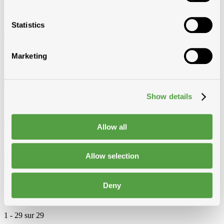
Statistics
Filtre
Filtre
Marketing
Fournisseur
Show details
SKYLUX NV
En stock dans
Allow all
Modde Heule
Allow selection
Unité de commande
mc
Deny
pc
rouleau
1
-
29
sur
29