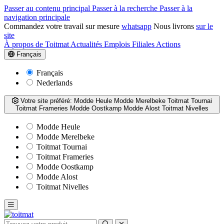
Passer au contenu principal
Passer à la recherche
Passer à la
navigation principale
Commandez votre travail sur mesure
whatsapp
Nous livrons
sur le
site
À propos de Toitmat
Actualités
Emplois
Filiales
Actions
Français
Français
Nederlands
Votre site préféré:
Modde Heule
Modde Merelbeke
Toitmat Tournai
Toitmat Frameries
Modde Oostkamp
Modde Alost
Toitmat Nivelles
Modde Heule
Modde Merelbeke
Toitmat Tournai
Toitmat Frameries
Modde Oostkamp
Modde Alost
Toitmat Nivelles