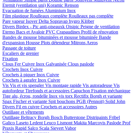
Eternit (ventilation uni)
Koramic
Renson
Evacuation de fumées
Aluminium
Inox
Film plastique
Roulleaux complète
Roulleaux pas complète
Pare vapeur
Isover
Delta
Sopravap hygro
Klöber
Divers
Birdex - Pic anti-oiseauxk Oisipic
Peigne de ventilation
Eterno Bacs et Avaloir PVC
Crapaudines
Profil de rénovation
Bandes de mousse bituminées et mousse bituminée
Bande
d'expansion
Housse
Plots détendeur
Mitrons
Aeros
Passage de toiture
Escaliers de grenier
Fixation
Clous
Fer
Cuivre
Inox
Galvanisée
Clous paslode
Crochets
Inox
Cuivre
Crochets à piquer
Inox
Cuivre
Crochets à agrafer
Inox
Cuivre
Vis
Vis et vis spengler
Vis montage rapide
Vis autoradeuse
Vis
autofordeur
Tirefonds et accessoires
Capuchon
Fixation méchanique
Tige alu, écrou, rondelle
Inox vis torx
Rectifix
Borgh et variante
Spax
Fischer et variante
Spit bouchons
PGB (Pennoit)
Solid John
Divers
Fil en cuivre
Crochets et accessoires
Autres
Outillage et vêtements
Outillage
Beltracy
Borgh
Bosch
Butterstone
Distripaints
Fribel
Galico
Laseto
Ledent
Leuco
Lismont
Makita
Marcovis
Paslode
Prof
Praxis
Rapid
Salco
Scala
Sievert
Vabor