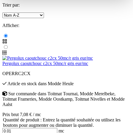
Trier par:
Afficher:
Pergolux caoutchouc c2cx 50mc/r gris eur/mc
OPERRC2CX
Article en stock
dans
Modde Heule
Sur commande
dans
Toitmat Tournai
,
Modde Merelbeke
,
Toitmat Frameries
,
Modde Oostkamp
,
Toitmat Nivelles
et
Modde
Aalst
Prix brut 7,08 € / mc
Quantité de produit : Entrez la quantité souhaitée ou utilisez les
boutons pour augmenter ou diminuer la quantité.
mc