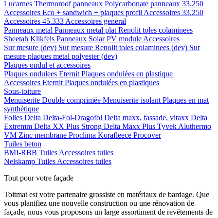
Lucarnes
Thermoroof panneaux
Polycarbonate panneaux 33.250
Accessoires Eco + sandwich + plaques profil
Accessoires 33.250
Accessoires 45.333
Accessoires general
Panneaux metal
Panneaux metal plat
Renolit toles colaminees
Sheetah Klikfels
Panneaux
Solar PV module
Accessoires
Sur mesure (dev)
Sur mesure Renolit toles colaminees (dev)
Sur
mesure plaques metal polyester (dev)
Plaques ondul et accessoires
Plaques ondulees
Eternit
Plaques ondulées en plastique
Accessoires
Eternit
Plaques ondulées en plastiques
Sous-toiture
Menuiserite
Double comprimée
Menuiserite isolant
Plaques en mat
synthétique
Folies
Delta
Delta-Fol-Dragofol
Delta maxx, fassade, vitaxx
Delta
Extremm
Delta XX Plus Strong
Delta Maxx Plus
Tyvek
Aluthermo
VM Zinc membrane
Proclima
Korafleece
Procover
Tuiles beton
BMI-RBB
Tuiles
Accessoires tuiles
Nelskamp
Tuiles
Accessoires tuiles
Tout pour votre façade
Toitmat est votre partenaire grossiste en matériaux de bardage. Que
vous planifiez une nouvelle construction ou une rénovation de
façade, nous vous proposons un large assortiment de revêtements de