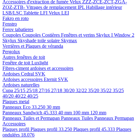
Accessoires d'extraction de fumée
Velux ZZZ-ZCE-ZCT-ZGA-
ZOZ-ZTB-
Vitrages de remplacement IPL
Habillage intérieur
LSB/LSC
Tablette LFI
Velux LEI
Fakro en roto
Fenstro
Ferov tabatieres
Coupoles
Coupoles
Costières
Fenêtres et verins
Skylux I Window 2
Skylux Skyshade toile solaire
Skymax
Verrières et Plaques de véranda
Pergolux
Autres fenêtres de toit
Fenêtre de toit Luxlight
Fibres-ciment ardoises et accessoires
Ardoises
Cedral
SVK
Ardoises accessoires
Eternit
SVK
Ardoises naturelles
Cupa
25/15
25/18
27/16
27/18
30/20
32/22
35/20
35/22
35/25
40/20
40/22
40/25
Plaques metal
Panneaux Eco 33.250
30 mm
Panneaux Sandwich 45.333
40 mm
100 mm
120 mm
Panneaux Tuiles et Permapan
Panneaux Tuiles
Panneaux Permapan
Accessoires
Plaques profil
Plaques profil 33.250
Plaques profil 45.333
Plaques
ondulées 18.076