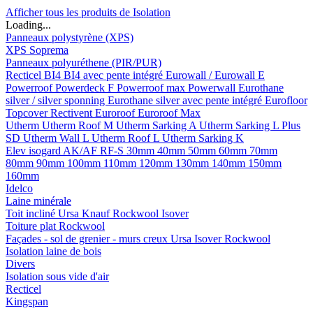
Afficher tous les produits de Isolation
Loading...
Panneaux polystyrène (XPS)
XPS Soprema
Panneaux polyuréthene (PIR/PUR)
Recticel
BI4
BI4 avec pente intégré
Eurowall / Eurowall E
Powerroof
Powerdeck F
Powerroof max
Powerwall
Eurothane
silver / silver sponning
Eurothane silver avec pente intégré
Eurofloor
Topcover
Rectivent
Euroroof
Euroroof Max
Utherm
Utherm Roof M
Utherm Sarking A
Utherm Sarking L Plus
SD
Utherm Wall L
Utherm Roof L
Utherm Sarking K
Elev isogard AK/AF RF-S
30mm
40mm
50mm
60mm
70mm
80mm
90mm
100mm
110mm
120mm
130mm
140mm
150mm
160mm
Idelco
Laine minérale
Toit incliné
Ursa
Knauf
Rockwool
Isover
Toiture plat
Rockwool
Façades - sol de grenier - murs creux
Ursa
Isover
Rockwool
Isolation laine de bois
Divers
Isolation sous vide d'air
Recticel
Kingspan