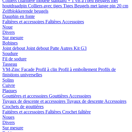
Colliers charnière
modele standard + 1 vis a l'oeil
Beugels met
houtdraadpin
Colliers avec tiges
Tiges
Beugels met lange pin 20 cm
Zelfblokkerende beugels
Dauphin en fonte
Faîtières et accessoires
Faîtières
Accessoires
Noue
Divers
Sur mesure
Bobines
Joint debout
Joint debout
Patte
Autres
Kit G3
Soudure
Fil de sodure
Tasseau
VM-Zinc Façade
Profil à clin
Profil à emboîtement
Profils de
finistions universelles
Solins
Cuivre
Plaques
Gouttières et accessoires
Gouttières
Accessoires
Tuyaux de descente et accessoires
Tuyaux de descente
Accessoires
Crochets de gouttières
Faitières et accessoires
Faîtières
Crochet faîtière
Noues
Divers
Sur mesure