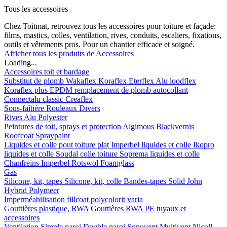
Tous les accessoires
Chez Toitmat, retrouvez tous les accessoires pour toiture et façade:
films, mastics, colles, ventilation, rives, conduits, escaliers, fixations,
outils et vêtements pros. Pour un chantier efficace et soigné.
Afficher tous les produits de Accessoires
Loading...
Accessoires toit et bardage
Substitut de plomb
Wakaflex
Koraflex
Eterflex
Alu loodflex
Koraflex plus
EPDM remplacement de plomb autocollant
Connectalu classic
Creaflex
Sous-faîtière
Rouleaux
Divers
Rives
Alu
Polyester
Peintures de toit, sprays et protection
Algimous
Blackvernis
Roofcoat
Spraypaint
Liquides et colle pout toiture plat
Imperbel liquides et colle
Ikopro
liquides et colle
Soudal colle toiture
Soprema liquides et colle
Chanfreins
Imperbel
Rotswol
Foamglass
Gas
Silicone, kit, tapes
Silicone, kit, colle
Bandes-tapes
Solid John
Hybrid Polymeer
Imperméabilisation
fillcoat
polycolorit
varia
Gouttières plastique, RWA
Gouttières
RWA
PE tuyaux et
accessoires
Ventilation
Simple paroi
Double paroi
Sonovent
Multivent
Nicoll