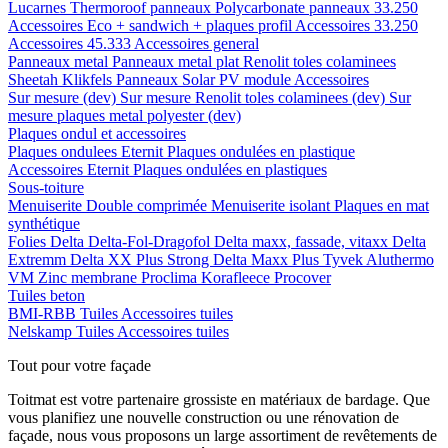
Lucarnes
Thermoroof panneaux
Polycarbonate panneaux 33.250
Accessoires Eco + sandwich + plaques profil
Accessoires 33.250
Accessoires 45.333
Accessoires general
Panneaux metal
Panneaux metal plat
Renolit toles colaminees
Sheetah Klikfels
Panneaux
Solar PV module
Accessoires
Sur mesure (dev)
Sur mesure Renolit toles colaminees (dev)
Sur
mesure plaques metal polyester (dev)
Plaques ondul et accessoires
Plaques ondulees
Eternit
Plaques ondulées en plastique
Accessoires
Eternit
Plaques ondulées en plastiques
Sous-toiture
Menuiserite
Double comprimée
Menuiserite isolant
Plaques en mat
synthétique
Folies
Delta
Delta-Fol-Dragofol
Delta maxx, fassade, vitaxx
Delta
Extremm
Delta XX Plus Strong
Delta Maxx Plus
Tyvek
Aluthermo
VM Zinc membrane
Proclima
Korafleece
Procover
Tuiles beton
BMI-RBB
Tuiles
Accessoires tuiles
Nelskamp
Tuiles
Accessoires tuiles
Tout pour votre façade
Toitmat est votre partenaire grossiste en matériaux de bardage. Que
vous planifiez une nouvelle construction ou une rénovation de
façade, nous vous proposons un large assortiment de revêtements de