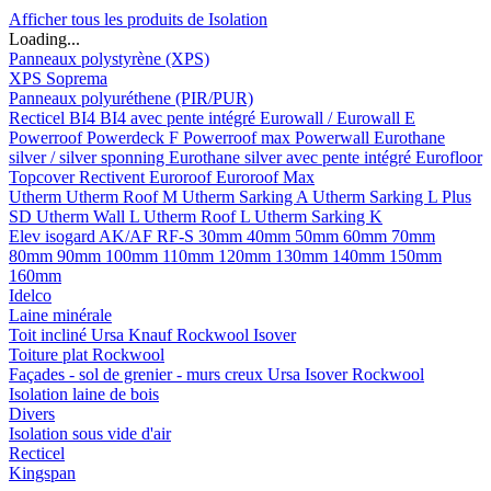
Afficher tous les produits de Isolation
Loading...
Panneaux polystyrène (XPS)
XPS Soprema
Panneaux polyuréthene (PIR/PUR)
Recticel
BI4
BI4 avec pente intégré
Eurowall / Eurowall E
Powerroof
Powerdeck F
Powerroof max
Powerwall
Eurothane
silver / silver sponning
Eurothane silver avec pente intégré
Eurofloor
Topcover
Rectivent
Euroroof
Euroroof Max
Utherm
Utherm Roof M
Utherm Sarking A
Utherm Sarking L Plus
SD
Utherm Wall L
Utherm Roof L
Utherm Sarking K
Elev isogard AK/AF RF-S
30mm
40mm
50mm
60mm
70mm
80mm
90mm
100mm
110mm
120mm
130mm
140mm
150mm
160mm
Idelco
Laine minérale
Toit incliné
Ursa
Knauf
Rockwool
Isover
Toiture plat
Rockwool
Façades - sol de grenier - murs creux
Ursa
Isover
Rockwool
Isolation laine de bois
Divers
Isolation sous vide d'air
Recticel
Kingspan