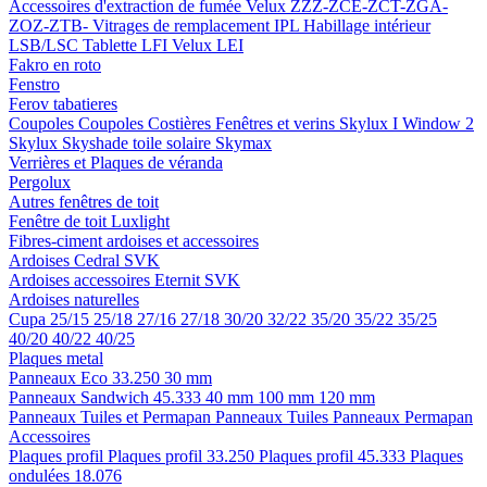
Accessoires d'extraction de fumée
Velux ZZZ-ZCE-ZCT-ZGA-
ZOZ-ZTB-
Vitrages de remplacement IPL
Habillage intérieur
LSB/LSC
Tablette LFI
Velux LEI
Fakro en roto
Fenstro
Ferov tabatieres
Coupoles
Coupoles
Costières
Fenêtres et verins
Skylux I Window 2
Skylux Skyshade toile solaire
Skymax
Verrières et Plaques de véranda
Pergolux
Autres fenêtres de toit
Fenêtre de toit Luxlight
Fibres-ciment ardoises et accessoires
Ardoises
Cedral
SVK
Ardoises accessoires
Eternit
SVK
Ardoises naturelles
Cupa
25/15
25/18
27/16
27/18
30/20
32/22
35/20
35/22
35/25
40/20
40/22
40/25
Plaques metal
Panneaux Eco 33.250
30 mm
Panneaux Sandwich 45.333
40 mm
100 mm
120 mm
Panneaux Tuiles et Permapan
Panneaux Tuiles
Panneaux Permapan
Accessoires
Plaques profil
Plaques profil 33.250
Plaques profil 45.333
Plaques
ondulées 18.076