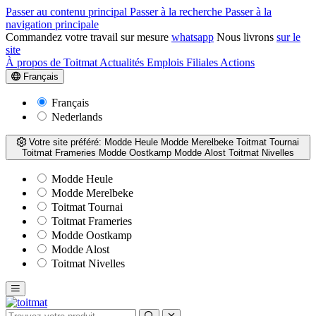
Passer au contenu principal
Passer à la recherche
Passer à la
navigation principale
Commandez votre travail sur mesure
whatsapp
Nous livrons
sur le
site
À propos de Toitmat
Actualités
Emplois
Filiales
Actions
Français
Français
Nederlands
Votre site préféré:
Modde Heule
Modde Merelbeke
Toitmat Tournai
Toitmat Frameries
Modde Oostkamp
Modde Alost
Toitmat Nivelles
Modde Heule
Modde Merelbeke
Toitmat Tournai
Toitmat Frameries
Modde Oostkamp
Modde Alost
Toitmat Nivelles