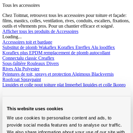
Tous les accessoires
Chez Toitmat, retrouvez tous les accessoires pour toiture et façade:
films, mastics, colles, ventilation, rives, conduits, escaliers, fixations,
outils et vêtements pros. Pour un chantier efficace et soigné.
Afficher tous les produits de Accessoires
Loading...
Accessoires toit et bardage
Substitut de plomb
Wakaflex
Koraflex
Eterflex
Alu loodflex
Koraflex plus
EPDM remplacement de plomb autocollant
Connectalu classic
Creaflex
Sous-faîtière
Rouleaux
Divers
Rives
Alu
Polyester
Peintures de toit, sprays et protection
Algimous
Blackvernis
Roofcoat
Spraypaint
Liquides et colle pout toiture plat
Imperbel liquides et colle
Ikopro
liquides et colle
Soudal colle toiture
Soprema liquides et colle
Chanfreins
Imperbel
Rotswol
Foamglass
Gas
Silicone, kit, tapes
Silicone, kit, colle
Bandes-tapes
Solid John
This website uses cookies
Hybrid Polymeer
Imperméabilisation
fillcoat
polycolorit
varia
We use cookies to personalise content and ads, to
Gouttières plastique, RWA
Gouttières
RWA
PE tuyaux et
provide social media features and to analyse our traffic.
accessoires
We also share information about your use of our site with
Ventilation
Simple paroi
Double paroi
Sonovent
Multivent
Nicoll