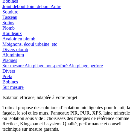
Bobines
Joint debout
Joint debout
Autre
Soudure
Tasseau
Solins
Plomb
Roulleaux
Avaloir en plomb
Moignons, écoul urbaine, etc
Divers plomb
Aluminium
Plaques
Sur mesure
Alu pliage non-perforé
Alu pliage perforé
Divers
Prefa
Bobines
Sur mesure
Isolation efficace, adaptée à votre projet
Toitmat propose des solutions d’isolation intelligentes pour le toit, la
façade, le sol et les murs. Panneaux PIR, PUR, XPS, laine minérale
ou isolation sous vide : choisissez des marques de référence comme
Recticel, Kingspan et Usystem. Qualité, performance et conseil
technique sur mesure garantis.