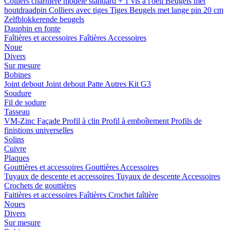
Colliers charnière
modele standard + 1 vis a l'oeil
Beugels met
houtdraadpin
Colliers avec tiges
Tiges
Beugels met lange pin 20 cm
Zelfblokkerende beugels
Dauphin en fonte
Faîtières et accessoires
Faîtières
Accessoires
Noue
Divers
Sur mesure
Bobines
Joint debout
Joint debout
Patte
Autres
Kit G3
Soudure
Fil de sodure
Tasseau
VM-Zinc Façade
Profil à clin
Profil à emboîtement
Profils de
finistions universelles
Solins
Cuivre
Plaques
Gouttières et accessoires
Gouttières
Accessoires
Tuyaux de descente et accessoires
Tuyaux de descente
Accessoires
Crochets de gouttières
Faitières et accessoires
Faîtières
Crochet faîtière
Noues
Divers
Sur mesure