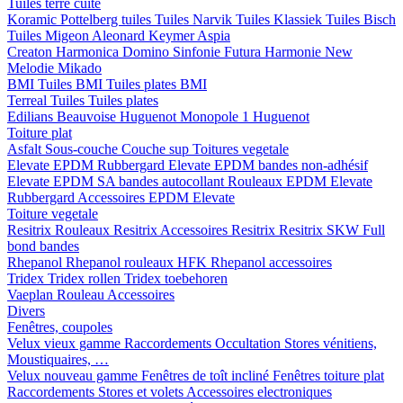
Tuiles terre cuite
Koramic
Pottelberg tuiles
Tuiles Narvik
Tuiles Klassiek
Tuiles Bisch
Tuiles Migeon
Aleonard
Keymer
Aspia
Creaton
Harmonica
Domino
Sinfonie
Futura
Harmonie New
Melodie
Mikado
BMI
Tuiles BMI
Tuiles plates BMI
Terreal
Tuiles
Tuiles plates
Edilians
Beauvoise Huguenot
Monopole 1 Huguenot
Toiture plat
Asfalt
Sous-couche
Couche sup
Toitures vegetale
Elevate EPDM Rubbergard
Elevate EPDM bandes non-adhésif
Elevate EPDM SA bandes autocollant
Rouleaux EPDM Elevate
Rubbergard
Accessoires EPDM Elevate
Toiture vegetale
Resitrix
Rouleaux Resitrix
Accessoires Resitrix
Resitrix SKW Full
bond bandes
Rhepanol
Rhepanol rouleaux HFK
Rhepanol accessoires
Tridex
Tridex rollen
Tridex toebehoren
Vaeplan
Rouleau
Accessoires
Divers
Fenêtres, coupoles
Velux vieux gamme
Raccordements
Occultation
Stores vénitiens,
Moustiquaires, …
Velux nouveau gamme
Fenêtres de toît incliné
Fenêtres toiture plat
Raccordements
Stores et volets
Accessoires electroniques