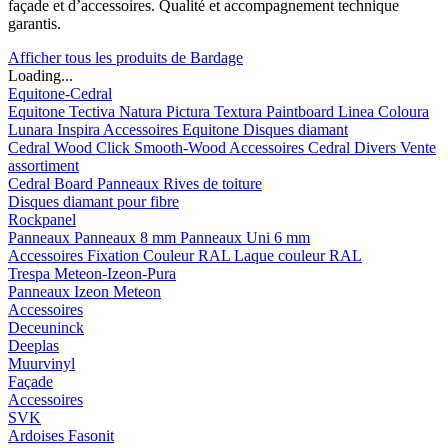
façade et d’accessoires. Qualité et accompagnement technique
garantis.
Afficher tous les produits de Bardage
Loading...
Equitone-Cedral
Equitone
Tectiva
Natura
Pictura
Textura
Paintboard
Linea
Coloura
Lunara
Inspira
Accessoires Equitone
Disques diamant
Cedral
Wood
Click Smooth-Wood
Accessoires Cedral
Divers
Vente
assortiment
Cedral Board
Panneaux
Rives de toiture
Disques diamant pour fibre
Rockpanel
Panneaux
Panneaux 8 mm
Panneaux Uni 6 mm
Accessoires
Fixation Couleur RAL
Laque couleur RAL
Trespa Meteon-Izeon-Pura
Panneaux
Izeon
Meteon
Accessoires
Deceuninck
Deeplas
Muurvinyl
Façade
Accessoires
SVK
Ardoises Fasonit