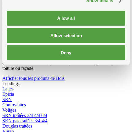
Show details
Vêtements et Chaussures
Equipement de chantier
Echelles et passerelles de travail
Echelles 2-parties convertibles
Echelles 3-parties convertibles
Escabeau double
Escabeau
Allow all
Echafaudage Roulant
Echafaudage pliable
Passerelle de travail
Echelles de toit
Accessoires pour echelles
Radios de chantier
Allow selection
Tout pour le bois
Chevrons, voliges, lattes, lambris ou panneaux : Toitmat propose
Deny
une large gamme de bois adaptés à chaque application. Plusieurs
essences, traitées ou non, pour une qualité durable, prête à poser sur
toiture ou façade.
Afficher tous les produits de Bois
Loading...
Lattes
Epicia
SRN
Contre-lattes
Voliges
SRN traîtées
3/4
4/4
6/4
SRN pas traîtées
3/4
4/4
Douglas traîtées
Vuren