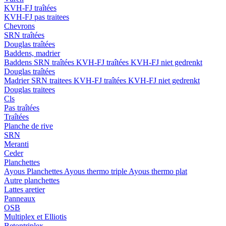
KVH-FJ traîtées
KVH-FJ pas traitees
Chevrons
SRN traîtées
Douglas traîtées
Baddens, madrier
Baddens
SRN traîtées
KVH-FJ traîtées
KVH-FJ niet gedrenkt
Douglas traîtées
Madrier
SRN traitees
KVH-FJ traîtées
KVH-FJ niet gedrenkt
Douglas traitees
Cls
Pas traîtées
Traîtées
Planche de rive
SRN
Meranti
Ceder
Planchettes
Ayous Planchettes
Ayous thermo triple
Ayous thermo plat
Autre planchettes
Lattes aretier
Panneaux
OSB
Multiplex et Elliotis
Betontriplex