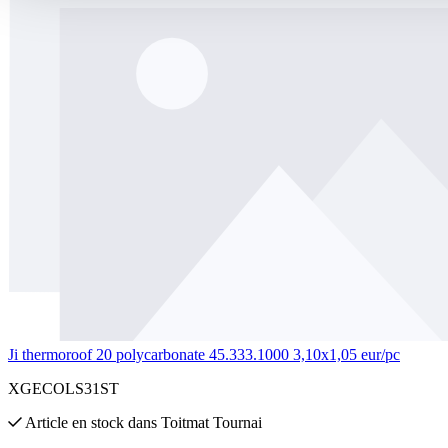
Ji thermoroof 20 polycarbonate 45.333.1000 3,10x1,05 eur/pc
XGECOLS31ST
Article en stock
dans
Toitmat Tournai