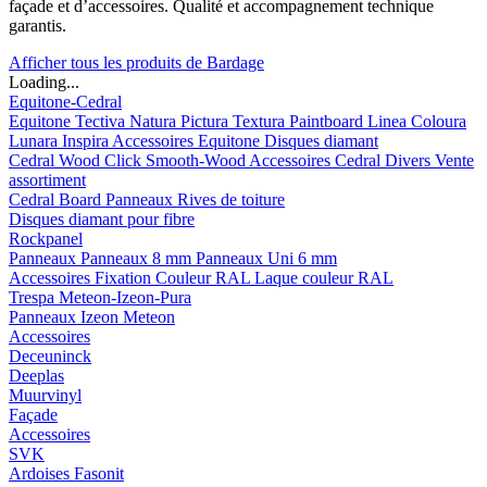
façade et d’accessoires. Qualité et accompagnement technique
garantis.
Afficher tous les produits de Bardage
Loading...
Equitone-Cedral
Equitone
Tectiva
Natura
Pictura
Textura
Paintboard
Linea
Coloura
Lunara
Inspira
Accessoires Equitone
Disques diamant
Cedral
Wood
Click Smooth-Wood
Accessoires Cedral
Divers
Vente
assortiment
Cedral Board
Panneaux
Rives de toiture
Disques diamant pour fibre
Rockpanel
Panneaux
Panneaux 8 mm
Panneaux Uni 6 mm
Accessoires
Fixation Couleur RAL
Laque couleur RAL
Trespa Meteon-Izeon-Pura
Panneaux
Izeon
Meteon
Accessoires
Deceuninck
Deeplas
Muurvinyl
Façade
Accessoires
SVK
Ardoises Fasonit