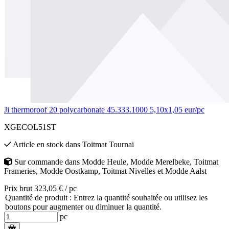
Ji thermoroof 20 polycarbonate 45.333.1000 5,10x1,05 eur/pc
XGECOL51ST
Article en stock
dans
Toitmat Tournai
Sur commande
dans
Modde Heule
,
Modde Merelbeke
,
Toitmat
Frameries
,
Modde Oostkamp
,
Toitmat Nivelles
et
Modde Aalst
Prix brut 323,05 € / pc
Quantité de produit : Entrez la quantité souhaitée ou utilisez les
boutons pour augmenter ou diminuer la quantité.
pc