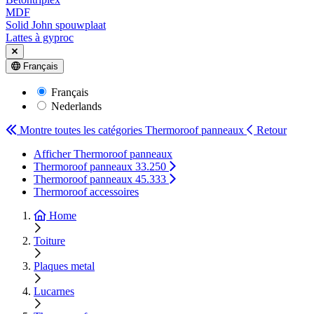
MDF
Solid John spouwplaat
Lattes à gyproc
Français
Français
Nederlands
Montre toutes les catégories
Thermoroof panneaux
Retour
Afficher Thermoroof panneaux
Thermoroof panneaux 33.250
Thermoroof panneaux 45.333
Thermoroof accessoires
Home
Toiture
Plaques metal
Lucarnes