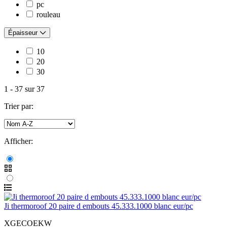
pc
rouleau
Épaisseur
10
20
30
1
-
37
sur
37
Trier par:
Afficher:
Ji thermoroof 20 paire d embouts 45.333.1000 blanc eur/pc
XGECOEKW