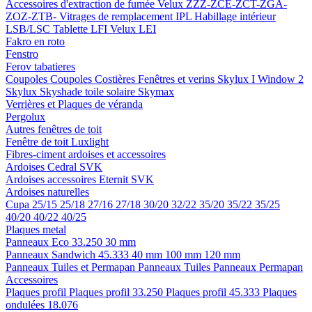
Accessoires d'extraction de fumée
Velux ZZZ-ZCE-ZCT-ZGA-
ZOZ-ZTB-
Vitrages de remplacement IPL
Habillage intérieur
LSB/LSC
Tablette LFI
Velux LEI
Fakro en roto
Fenstro
Ferov tabatieres
Coupoles
Coupoles
Costières
Fenêtres et verins
Skylux I Window 2
Skylux Skyshade toile solaire
Skymax
Verrières et Plaques de véranda
Pergolux
Autres fenêtres de toit
Fenêtre de toit Luxlight
Fibres-ciment ardoises et accessoires
Ardoises
Cedral
SVK
Ardoises accessoires
Eternit
SVK
Ardoises naturelles
Cupa
25/15
25/18
27/16
27/18
30/20
32/22
35/20
35/22
35/25
40/20
40/22
40/25
Plaques metal
Panneaux Eco 33.250
30 mm
Panneaux Sandwich 45.333
40 mm
100 mm
120 mm
Panneaux Tuiles et Permapan
Panneaux Tuiles
Panneaux Permapan
Accessoires
Plaques profil
Plaques profil 33.250
Plaques profil 45.333
Plaques
ondulées 18.076