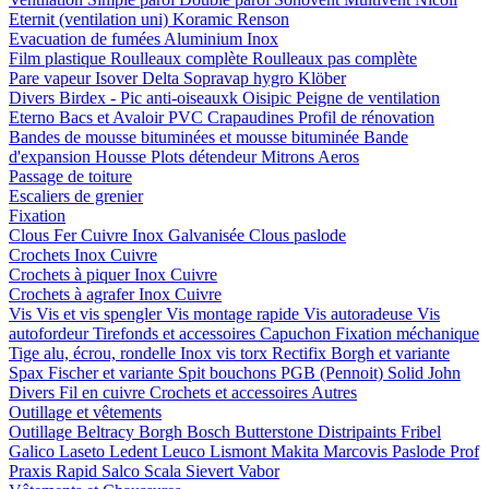
Eternit (ventilation uni)
Koramic
Renson
Evacuation de fumées
Aluminium
Inox
Film plastique
Roulleaux complète
Roulleaux pas complète
Pare vapeur
Isover
Delta
Sopravap hygro
Klöber
Divers
Birdex - Pic anti-oiseauxk Oisipic
Peigne de ventilation
Eterno Bacs et Avaloir PVC
Crapaudines
Profil de rénovation
Bandes de mousse bituminées et mousse bituminée
Bande
d'expansion
Housse
Plots détendeur
Mitrons
Aeros
Passage de toiture
Escaliers de grenier
Fixation
Clous
Fer
Cuivre
Inox
Galvanisée
Clous paslode
Crochets
Inox
Cuivre
Crochets à piquer
Inox
Cuivre
Crochets à agrafer
Inox
Cuivre
Vis
Vis et vis spengler
Vis montage rapide
Vis autoradeuse
Vis
autofordeur
Tirefonds et accessoires
Capuchon
Fixation méchanique
Tige alu, écrou, rondelle
Inox vis torx
Rectifix
Borgh et variante
Spax
Fischer et variante
Spit bouchons
PGB (Pennoit)
Solid John
Divers
Fil en cuivre
Crochets et accessoires
Autres
Outillage et vêtements
Outillage
Beltracy
Borgh
Bosch
Butterstone
Distripaints
Fribel
Galico
Laseto
Ledent
Leuco
Lismont
Makita
Marcovis
Paslode
Prof
Praxis
Rapid
Salco
Scala
Sievert
Vabor