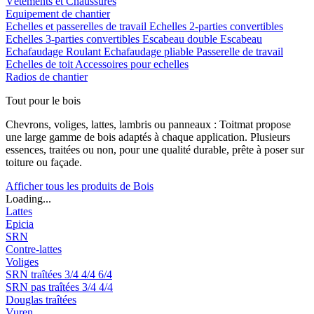
Vêtements et Chaussures
Equipement de chantier
Echelles et passerelles de travail
Echelles 2-parties convertibles
Echelles 3-parties convertibles
Escabeau double
Escabeau
Echafaudage Roulant
Echafaudage pliable
Passerelle de travail
Echelles de toit
Accessoires pour echelles
Radios de chantier
Tout pour le bois
Chevrons, voliges, lattes, lambris ou panneaux : Toitmat propose
une large gamme de bois adaptés à chaque application. Plusieurs
essences, traitées ou non, pour une qualité durable, prête à poser sur
toiture ou façade.
Afficher tous les produits de Bois
Loading...
Lattes
Epicia
SRN
Contre-lattes
Voliges
SRN traîtées
3/4
4/4
6/4
SRN pas traîtées
3/4
4/4
Douglas traîtées
Vuren