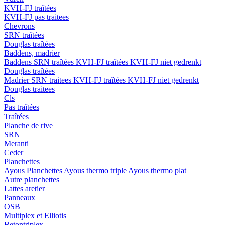
KVH-FJ traîtées
KVH-FJ pas traitees
Chevrons
SRN traîtées
Douglas traîtées
Baddens, madrier
Baddens
SRN traîtées
KVH-FJ traîtées
KVH-FJ niet gedrenkt
Douglas traîtées
Madrier
SRN traitees
KVH-FJ traîtées
KVH-FJ niet gedrenkt
Douglas traitees
Cls
Pas traîtées
Traîtées
Planche de rive
SRN
Meranti
Ceder
Planchettes
Ayous Planchettes
Ayous thermo triple
Ayous thermo plat
Autre planchettes
Lattes aretier
Panneaux
OSB
Multiplex et Elliotis
Betontriplex