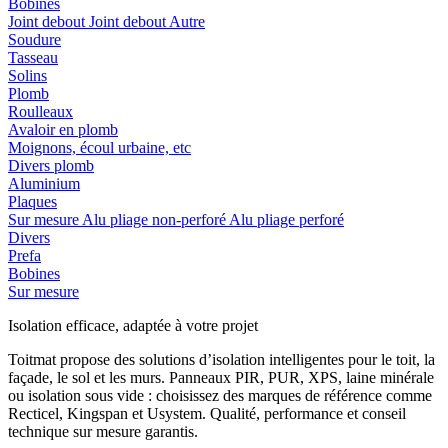
Bobines
Joint debout
Joint debout
Autre
Soudure
Tasseau
Solins
Plomb
Roulleaux
Avaloir en plomb
Moignons, écoul urbaine, etc
Divers plomb
Aluminium
Plaques
Sur mesure
Alu pliage non-perforé
Alu pliage perforé
Divers
Prefa
Bobines
Sur mesure
Isolation efficace, adaptée à votre projet
Toitmat propose des solutions d’isolation intelligentes pour le toit, la
façade, le sol et les murs. Panneaux PIR, PUR, XPS, laine minérale
ou isolation sous vide : choisissez des marques de référence comme
Recticel, Kingspan et Usystem. Qualité, performance et conseil
technique sur mesure garantis.