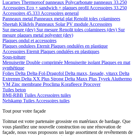
Lucarnes
Thermoroof panneaux
Polycarbonate panneaux 33.250
Accessoires Eco + sandwich + plaques profil
Accessoires 33.250
Accessoires 45.333
Accessoires general
Panneaux metal
Panneaux metal plat
Renolit toles colaminees
Sheetah Klikfels
Panneaux
Solar PV module
Accessoires
Sur mesure (dev)
Sur mesure Renolit toles colaminees (dev)
Sur
mesure plaques metal polyester (dev)
Plaques ondul et accessoires
Plaques ondulees
Eternit
Plaques ondulées en plastique
Accessoires
Eternit
Plaques ondulées en plastiques
Sous-toiture
Menuiserite
Double comprimée
Menuiserite isolant
Plaques en mat
synthétique
Folies
Delta
Delta-Fol-Dragofol
Delta maxx, fassade, vitaxx
Delta
Extremm
Delta XX Plus Strong
Delta Maxx Plus
Tyvek
Aluthermo
VM Zinc membrane
Proclima
Korafleece
Procover
Tuiles beton
BMI-RBB
Tuiles
Accessoires tuiles
Nelskamp
Tuiles
Accessoires tuiles
Tout pour votre façade
Toitmat est votre partenaire grossiste en matériaux de bardage. Que
vous planifiez une nouvelle construction ou une rénovation de
façade, nous vous proposons un large assortiment de revêtements de