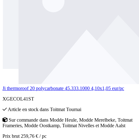
Ji thermoroof 20 polycarbonate 45.333.1000 4,10x1,05 eur/pc
XGECOL41ST
Article en stock
dans
Toitmat Tournai
Sur commande
dans
Modde Heule
,
Modde Merelbeke
,
Toitmat
Frameries
,
Modde Oostkamp
,
Toitmat Nivelles
et
Modde Aalst
Prix brut 259,76 € / pc