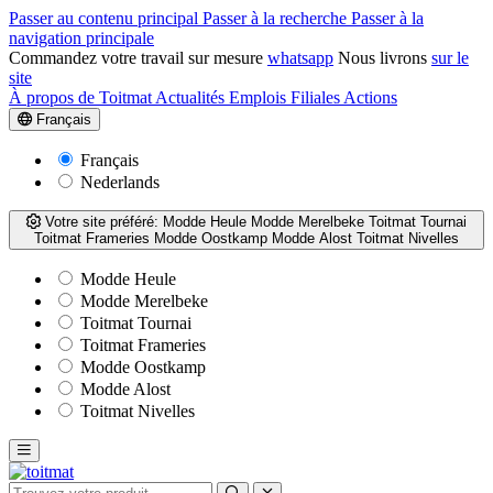
Passer au contenu principal
Passer à la recherche
Passer à la
navigation principale
Commandez votre travail sur mesure
whatsapp
Nous livrons
sur le
site
À propos de Toitmat
Actualités
Emplois
Filiales
Actions
Français
Français
Nederlands
Votre site préféré:
Modde Heule
Modde Merelbeke
Toitmat Tournai
Toitmat Frameries
Modde Oostkamp
Modde Alost
Toitmat Nivelles
Modde Heule
Modde Merelbeke
Toitmat Tournai
Toitmat Frameries
Modde Oostkamp
Modde Alost
Toitmat Nivelles