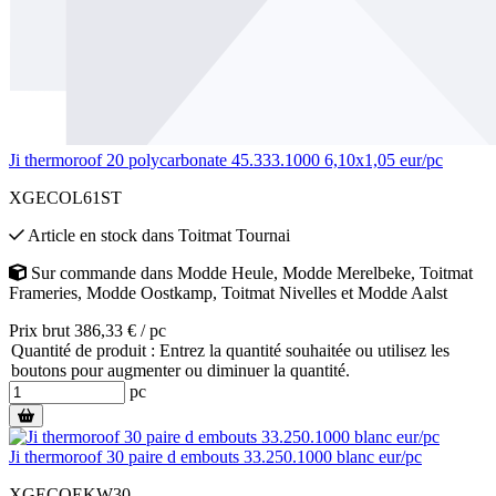
Ji thermoroof 20 polycarbonate 45.333.1000 6,10x1,05 eur/pc
XGECOL61ST
Article en stock
dans
Toitmat Tournai
Sur commande
dans
Modde Heule
,
Modde Merelbeke
,
Toitmat
Frameries
,
Modde Oostkamp
,
Toitmat Nivelles
et
Modde Aalst
Prix brut 386,33 € / pc
Quantité de produit : Entrez la quantité souhaitée ou utilisez les
boutons pour augmenter ou diminuer la quantité.
pc
Ji thermoroof 30 paire d embouts 33.250.1000 blanc eur/pc
XGECOEKW30