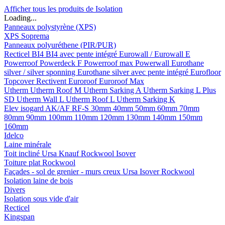
Afficher tous les produits de Isolation
Loading...
Panneaux polystyrène (XPS)
XPS Soprema
Panneaux polyuréthene (PIR/PUR)
Recticel
BI4
BI4 avec pente intégré
Eurowall / Eurowall E
Powerroof
Powerdeck F
Powerroof max
Powerwall
Eurothane
silver / silver sponning
Eurothane silver avec pente intégré
Eurofloor
Topcover
Rectivent
Euroroof
Euroroof Max
Utherm
Utherm Roof M
Utherm Sarking A
Utherm Sarking L Plus
SD
Utherm Wall L
Utherm Roof L
Utherm Sarking K
Elev isogard AK/AF RF-S
30mm
40mm
50mm
60mm
70mm
80mm
90mm
100mm
110mm
120mm
130mm
140mm
150mm
160mm
Idelco
Laine minérale
Toit incliné
Ursa
Knauf
Rockwool
Isover
Toiture plat
Rockwool
Façades - sol de grenier - murs creux
Ursa
Isover
Rockwool
Isolation laine de bois
Divers
Isolation sous vide d'air
Recticel
Kingspan