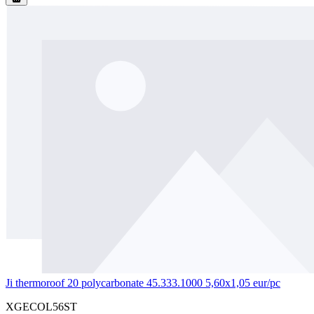
Ji thermoroof 20 polycarbonate 45.333.1000 5,60x1,05 eur/pc
XGECOL56ST