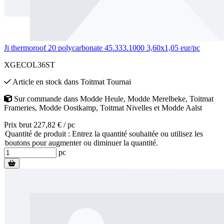
Ji thermoroof 20 polycarbonate 45.333.1000 3,60x1,05 eur/pc
XGECOL36ST
Article en stock
dans
Toitmat Tournai
Sur commande
dans
Modde Heule
,
Modde Merelbeke
,
Toitmat
Frameries
,
Modde Oostkamp
,
Toitmat Nivelles
et
Modde Aalst
Prix brut 227,82 € / pc
Quantité de produit : Entrez la quantité souhaitée ou utilisez les
boutons pour augmenter ou diminuer la quantité.
pc