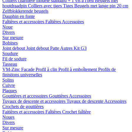
Colliers charnière
modele standard + 1 vis a l'oeil
Beugels met
houtdraadpin
Colliers avec tiges
Tiges
Beugels met lange pin 20 cm
Zelfblokkerende beugels
Dauphin en fonte
Faîtières et accessoires
Faîtières
Accessoires
Noue
Divers
Sur mesure
Bobines
Joint debout
Joint debout
Patte
Autres
Kit G3
Soudure
Fil de sodure
Tasseau
VM-Zinc Façade
Profil à clin
Profil à emboîtement
Profils de
finistions universelles
Solins
Cuivre
Plaques
Gouttières et accessoires
Gouttières
Accessoires
Tuyaux de descente et accessoires
Tuyaux de descente
Accessoires
Crochets de gouttières
Faitières et accessoires
Faîtières
Crochet faîtière
Noues
Divers
Sur mesure