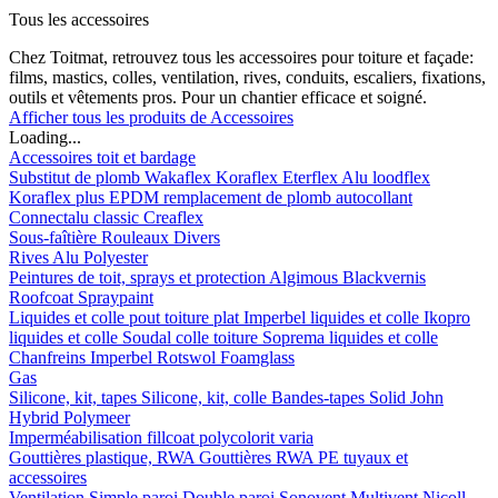
Tous les accessoires
Chez Toitmat, retrouvez tous les accessoires pour toiture et façade:
films, mastics, colles, ventilation, rives, conduits, escaliers, fixations,
outils et vêtements pros. Pour un chantier efficace et soigné.
Afficher tous les produits de Accessoires
Loading...
Accessoires toit et bardage
Substitut de plomb
Wakaflex
Koraflex
Eterflex
Alu loodflex
Koraflex plus
EPDM remplacement de plomb autocollant
Connectalu classic
Creaflex
Sous-faîtière
Rouleaux
Divers
Rives
Alu
Polyester
Peintures de toit, sprays et protection
Algimous
Blackvernis
Roofcoat
Spraypaint
Liquides et colle pout toiture plat
Imperbel liquides et colle
Ikopro
liquides et colle
Soudal colle toiture
Soprema liquides et colle
Chanfreins
Imperbel
Rotswol
Foamglass
Gas
Silicone, kit, tapes
Silicone, kit, colle
Bandes-tapes
Solid John
Hybrid Polymeer
Imperméabilisation
fillcoat
polycolorit
varia
Gouttières plastique, RWA
Gouttières
RWA
PE tuyaux et
accessoires
Ventilation
Simple paroi
Double paroi
Sonovent
Multivent
Nicoll