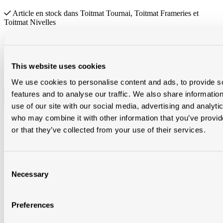
Article en stock
dans
Toitmat Tournai
,
Toitmat Frameries
et
Toitmat Nivelles
Sur commande
dans
Modde Heule
,
Modde Merelbeke
,
Modde
Oostkamp
et
Modde Aalst
Prix brut 29,43 € / pc
This website uses cookies
Quantité de produit : Entrez la quantité souhaitée ou utilisez les
We use cookies to personalise content and ads, to provide s
boutons pour augmenter ou diminuer la quantité.
pc
features and to analyse our traffic. We also share informatio
use of our site with our social media, advertising and analyti
who may combine it with other information that you’ve provi
or that they’ve collected from your use of their services.
Consent
Necessary
Selection
Preferences