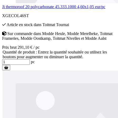
Ji thermoroof 20 polycarbonate 45.333.1000 4,60x1,05 eur/pc
XGECOL46ST
Article en stock
dans
Toitmat Tournai
Sur commande
dans
Modde Heule
,
Modde Merelbeke
,
Toitmat
Frameries
,
Modde Oostkamp
,
Toitmat Nivelles
et
Modde Aalst
Prix brut 291,10 € / pc
Quantité de produit : Entrez la quantité souhaitée ou utilisez les
boutons pour augmenter ou diminuer la quantité.
pc