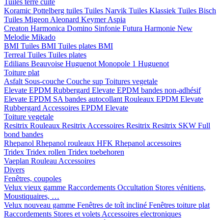
Tuiles terre cuite
Koramic
Pottelberg tuiles
Tuiles Narvik
Tuiles Klassiek
Tuiles Bisch
Tuiles Migeon
Aleonard
Keymer
Aspia
Creaton
Harmonica
Domino
Sinfonie
Futura
Harmonie New
Melodie
Mikado
BMI
Tuiles BMI
Tuiles plates BMI
Terreal
Tuiles
Tuiles plates
Edilians
Beauvoise Huguenot
Monopole 1 Huguenot
Toiture plat
Asfalt
Sous-couche
Couche sup
Toitures vegetale
Elevate EPDM Rubbergard
Elevate EPDM bandes non-adhésif
Elevate EPDM SA bandes autocollant
Rouleaux EPDM Elevate
Rubbergard
Accessoires EPDM Elevate
Toiture vegetale
Resitrix
Rouleaux Resitrix
Accessoires Resitrix
Resitrix SKW Full
bond bandes
Rhepanol
Rhepanol rouleaux HFK
Rhepanol accessoires
Tridex
Tridex rollen
Tridex toebehoren
Vaeplan
Rouleau
Accessoires
Divers
Fenêtres, coupoles
Velux vieux gamme
Raccordements
Occultation
Stores vénitiens,
Moustiquaires, …
Velux nouveau gamme
Fenêtres de toît incliné
Fenêtres toiture plat
Raccordements
Stores et volets
Accessoires electroniques