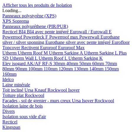
Afficher tous les produits de Isolation
Loading...
Panneaux polystyrène (XPS)
XPS Soprema
Panneaux polyuréthene (PIR/PUR)
Recticel
BI4
BI4 avec pente intégré
Eurowall / Eurowall E
Powerroof
Powerdeck F
Powerroof max
Powerwall
Eurothane
silver / silver sponning
Eurothane silver avec pente intégré
Eurofloor
Topcover
Rectivent
Euroroof
Euroroof Max
Utherm
Utherm Roof M
Utherm Sarking A
Utherm Sarking L Plus
SD
Utherm Wall L
Utherm Roof L
Utherm Sarking K
Elev isogard AK/AF RF-S
30mm
40mm
50mm
60mm
70mm
80mm
90mm
100mm
110mm
120mm
130mm
140mm
150mm
160mm
Idelco
Laine minérale
Toit incliné
Ursa
Knauf
Rockwool
Isover
Toiture plat
Rockwool
Façades - sol de grenier - murs creux
Ursa
Isover
Rockwool
Isolation laine de bois
Divers
Isolation sous vide d'air
Recticel
Kingspan