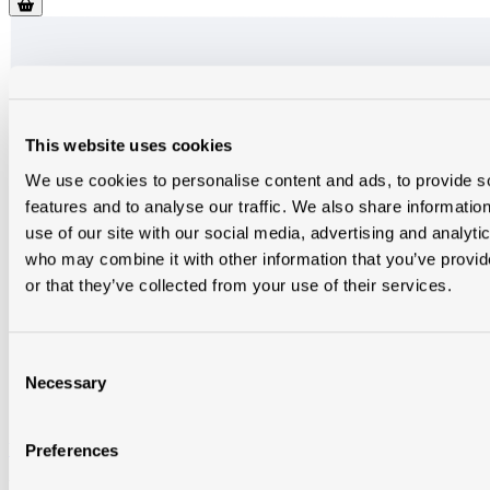
This website uses cookies
We use cookies to personalise content and ads, to provide s
features and to analyse our traffic. We also share informatio
use of our site with our social media, advertising and analyti
who may combine it with other information that you’ve provi
or that they’ve collected from your use of their services.
Consent
Necessary
Selection
Velux ipl vitrage de remplacement 0070 ck02
Preferences
VIPLCK0270