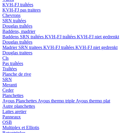
KVH-FJ traîtées
KVH-FJ pas traitees
Chevrons
SRN traîtées
Douglas traîtées
Baddens, madrier
Baddens
SRN traîtées
KVH-FJ traîtées
KVH-FJ niet gedrenkt
Douglas traîtées
Madrier
SRN traitees
KVH-FJ traîtées
KVH-FJ niet gedrenkt
Douglas traitees
Cls
Pas traîtées
Traîtées
Planche de rive
SRN
Meranti
Ceder
Planchettes
Ayous Planchettes
Ayous thermo triple
Ayous thermo plat
Autre planchettes
Lattes aretier
Panneaux
OSB
Multiplex et Elliotis
Betontriplex