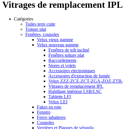
Vitrages de remplacement IPL
Catégories
Tuiles terre cuite
Toiture plat
Fenêtres, coupoles
Velux vieux gamme
Velux nouveau gamme
Fenêtres de toît incliné
Fenêtres toiture plat
Raccordements
Stores et volets
Accessoires electroniques
Accessoires d'extraction de fumée
Velux ZZZ-ZCE-ZCT-ZGA-ZOZ-ZTB-
Vitrages de remplacement IPL
Habillage intérieur LSB/LSC
Tablette LFI
Velux LEI
Fakro en roto
Fenstro
Ferov tabatieres
Coupoles
Verrières et Plaques de véranda