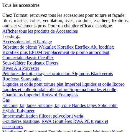
Tous les accessoires
Chez Toitmat, retrouvez tous les accessoires pour toiture et façade:
films, mastics, colles, ventilation, rives, conduits, escaliers, fixations,
outils et vêtements pros. Pour un chantier efficace et soigné.
Afficher tous les produits de Accessoires
Loading...
Accessoires toit et bardage
Substitut de plomb
Wakaflex
Koraflex
Eterflex
Alu loodflex
Koraflex plus
EPDM remplacement de plomb autocollant
Connectalu classic
Creaflex
Sous-faîtière
Rouleaux
Divers
Rives
Alu
Polyester
Peintures de toit, sprays et protection
Algimous
Blackvernis
Roofcoat
Spraypaint
Liquides et colle pout toiture plat
Imperbel liquides et colle
Ikopro
liquides et colle
Soudal colle toiture
Soprema liquides et colle
Chanfreins
Imperbel
Rotswol
Foamglass
Gas
Silicone, kit, tapes
Silicone, kit, colle
Bandes-tapes
Solid John
Hybrid Polymeer
Imperméabilisation
fillcoat
polycolorit
varia
Gouttières plastique, RWA
Gouttières
RWA
PE tuyaux et
accessoires
Ventilation
Simple paroi
Double paroi
Sonovent
Multivent
Nicoll