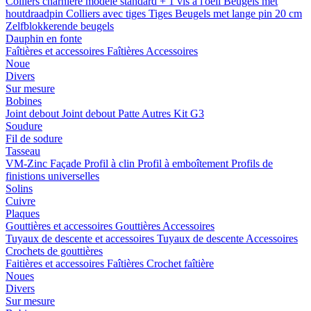
Colliers charnière
modele standard + 1 vis a l'oeil
Beugels met
houtdraadpin
Colliers avec tiges
Tiges
Beugels met lange pin 20 cm
Zelfblokkerende beugels
Dauphin en fonte
Faîtières et accessoires
Faîtières
Accessoires
Noue
Divers
Sur mesure
Bobines
Joint debout
Joint debout
Patte
Autres
Kit G3
Soudure
Fil de sodure
Tasseau
VM-Zinc Façade
Profil à clin
Profil à emboîtement
Profils de
finistions universelles
Solins
Cuivre
Plaques
Gouttières et accessoires
Gouttières
Accessoires
Tuyaux de descente et accessoires
Tuyaux de descente
Accessoires
Crochets de gouttières
Faitières et accessoires
Faîtières
Crochet faîtière
Noues
Divers
Sur mesure