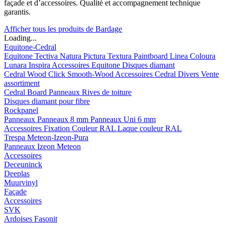
façade et d’accessoires. Qualité et accompagnement technique
garantis.
Afficher tous les produits de Bardage
Loading...
Equitone-Cedral
Equitone
Tectiva
Natura
Pictura
Textura
Paintboard
Linea
Coloura
Lunara
Inspira
Accessoires Equitone
Disques diamant
Cedral
Wood
Click Smooth-Wood
Accessoires Cedral
Divers
Vente
assortiment
Cedral Board
Panneaux
Rives de toiture
Disques diamant pour fibre
Rockpanel
Panneaux
Panneaux 8 mm
Panneaux Uni 6 mm
Accessoires
Fixation Couleur RAL
Laque couleur RAL
Trespa Meteon-Izeon-Pura
Panneaux
Izeon
Meteon
Accessoires
Deceuninck
Deeplas
Muurvinyl
Façade
Accessoires
SVK
Ardoises Fasonit