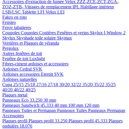
Accessoires d'extraction de fumée
Velux ZZZ-ZCE-ZCT-ZGA-
ZOZ-ZTB-
Vitrages de remplacement IPL
Habillage intérieur
LSB/LSC
Tablette LFI
Velux LEI
Fakro en roto
Fenstro
Ferov tabatieres
Coupoles
Coupoles
Costières
Fenêtres et verins
Skylux I Window 2
Skylux Skyshade toile solaire
Skymax
Verrières et Plaques de véranda
Pergolux
Autres fenêtres de toit
Fenêtre de toit Luxlight
Fibres-ciment ardoises et accessoires
Ardoises
Cedral
SVK
Ardoises accessoires
Eternit
SVK
Ardoises naturelles
Cupa
25/15
25/18
27/16
27/18
30/20
32/22
35/20
35/22
35/25
40/20
40/22
40/25
Plaques metal
Panneaux Eco 33.250
30 mm
Panneaux Sandwich 45.333
40 mm
100 mm
120 mm
Panneaux Tuiles et Permapan
Panneaux Tuiles
Panneaux Permapan
Accessoires
Plaques profil
Plaques profil 33.250
Plaques profil 45.333
Plaques
ondulées 18.076