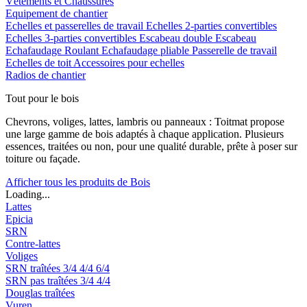
Vêtements et Chaussures
Equipement de chantier
Echelles et passerelles de travail
Echelles 2-parties convertibles
Echelles 3-parties convertibles
Escabeau double
Escabeau
Echafaudage Roulant
Echafaudage pliable
Passerelle de travail
Echelles de toit
Accessoires pour echelles
Radios de chantier
Tout pour le bois
Chevrons, voliges, lattes, lambris ou panneaux : Toitmat propose
une large gamme de bois adaptés à chaque application. Plusieurs
essences, traitées ou non, pour une qualité durable, prête à poser sur
toiture ou façade.
Afficher tous les produits de Bois
Loading...
Lattes
Epicia
SRN
Contre-lattes
Voliges
SRN traîtées
3/4
4/4
6/4
SRN pas traîtées
3/4
4/4
Douglas traîtées
Vuren