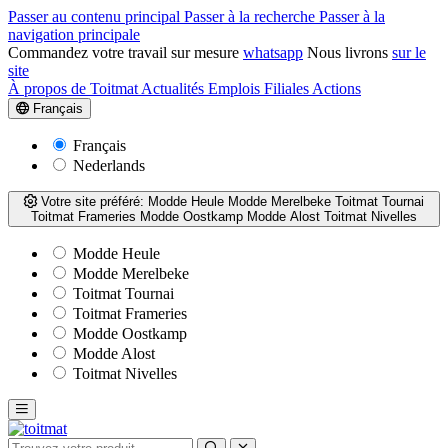
Passer au contenu principal
Passer à la recherche
Passer à la
navigation principale
Commandez votre travail sur mesure
whatsapp
Nous livrons
sur le
site
À propos de Toitmat
Actualités
Emplois
Filiales
Actions
Français
Français
Nederlands
Votre site préféré:
Modde Heule
Modde Merelbeke
Toitmat Tournai
Toitmat Frameries
Modde Oostkamp
Modde Alost
Toitmat Nivelles
Modde Heule
Modde Merelbeke
Toitmat Tournai
Toitmat Frameries
Modde Oostkamp
Modde Alost
Toitmat Nivelles