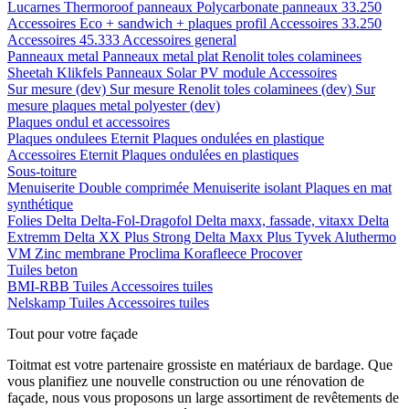
Lucarnes
Thermoroof panneaux
Polycarbonate panneaux 33.250
Accessoires Eco + sandwich + plaques profil
Accessoires 33.250
Accessoires 45.333
Accessoires general
Panneaux metal
Panneaux metal plat
Renolit toles colaminees
Sheetah Klikfels
Panneaux
Solar PV module
Accessoires
Sur mesure (dev)
Sur mesure Renolit toles colaminees (dev)
Sur
mesure plaques metal polyester (dev)
Plaques ondul et accessoires
Plaques ondulees
Eternit
Plaques ondulées en plastique
Accessoires
Eternit
Plaques ondulées en plastiques
Sous-toiture
Menuiserite
Double comprimée
Menuiserite isolant
Plaques en mat
synthétique
Folies
Delta
Delta-Fol-Dragofol
Delta maxx, fassade, vitaxx
Delta
Extremm
Delta XX Plus Strong
Delta Maxx Plus
Tyvek
Aluthermo
VM Zinc membrane
Proclima
Korafleece
Procover
Tuiles beton
BMI-RBB
Tuiles
Accessoires tuiles
Nelskamp
Tuiles
Accessoires tuiles
Tout pour votre façade
Toitmat est votre partenaire grossiste en matériaux de bardage. Que
vous planifiez une nouvelle construction ou une rénovation de
façade, nous vous proposons un large assortiment de revêtements de