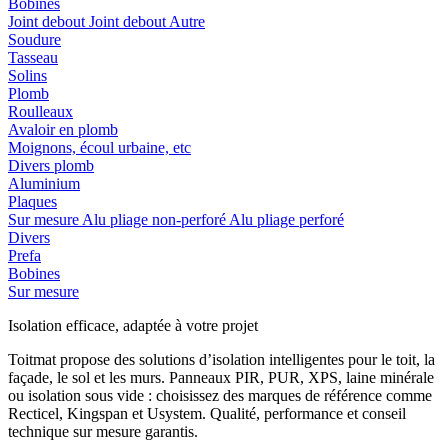
Bobines
Joint debout
Joint debout
Autre
Soudure
Tasseau
Solins
Plomb
Roulleaux
Avaloir en plomb
Moignons, écoul urbaine, etc
Divers plomb
Aluminium
Plaques
Sur mesure
Alu pliage non-perforé
Alu pliage perforé
Divers
Prefa
Bobines
Sur mesure
Isolation efficace, adaptée à votre projet
Toitmat propose des solutions d’isolation intelligentes pour le toit, la
façade, le sol et les murs. Panneaux PIR, PUR, XPS, laine minérale
ou isolation sous vide : choisissez des marques de référence comme
Recticel, Kingspan et Usystem. Qualité, performance et conseil
technique sur mesure garantis.