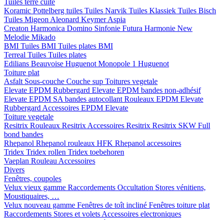
Tuiles terre cuite
Koramic
Pottelberg tuiles
Tuiles Narvik
Tuiles Klassiek
Tuiles Bisch
Tuiles Migeon
Aleonard
Keymer
Aspia
Creaton
Harmonica
Domino
Sinfonie
Futura
Harmonie New
Melodie
Mikado
BMI
Tuiles BMI
Tuiles plates BMI
Terreal
Tuiles
Tuiles plates
Edilians
Beauvoise Huguenot
Monopole 1 Huguenot
Toiture plat
Asfalt
Sous-couche
Couche sup
Toitures vegetale
Elevate EPDM Rubbergard
Elevate EPDM bandes non-adhésif
Elevate EPDM SA bandes autocollant
Rouleaux EPDM Elevate
Rubbergard
Accessoires EPDM Elevate
Toiture vegetale
Resitrix
Rouleaux Resitrix
Accessoires Resitrix
Resitrix SKW Full
bond bandes
Rhepanol
Rhepanol rouleaux HFK
Rhepanol accessoires
Tridex
Tridex rollen
Tridex toebehoren
Vaeplan
Rouleau
Accessoires
Divers
Fenêtres, coupoles
Velux vieux gamme
Raccordements
Occultation
Stores vénitiens,
Moustiquaires, …
Velux nouveau gamme
Fenêtres de toît incliné
Fenêtres toiture plat
Raccordements
Stores et volets
Accessoires electroniques