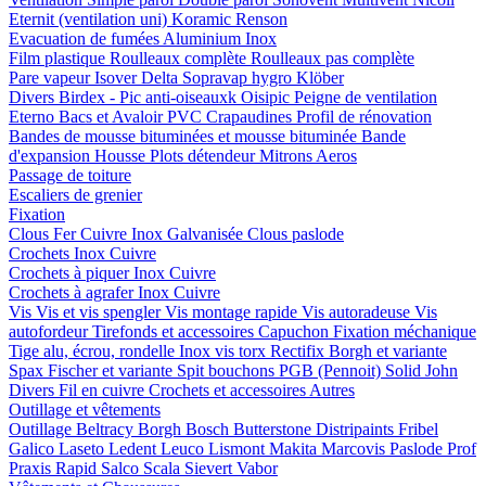
Eternit (ventilation uni)
Koramic
Renson
Evacuation de fumées
Aluminium
Inox
Film plastique
Roulleaux complète
Roulleaux pas complète
Pare vapeur
Isover
Delta
Sopravap hygro
Klöber
Divers
Birdex - Pic anti-oiseauxk Oisipic
Peigne de ventilation
Eterno Bacs et Avaloir PVC
Crapaudines
Profil de rénovation
Bandes de mousse bituminées et mousse bituminée
Bande
d'expansion
Housse
Plots détendeur
Mitrons
Aeros
Passage de toiture
Escaliers de grenier
Fixation
Clous
Fer
Cuivre
Inox
Galvanisée
Clous paslode
Crochets
Inox
Cuivre
Crochets à piquer
Inox
Cuivre
Crochets à agrafer
Inox
Cuivre
Vis
Vis et vis spengler
Vis montage rapide
Vis autoradeuse
Vis
autofordeur
Tirefonds et accessoires
Capuchon
Fixation méchanique
Tige alu, écrou, rondelle
Inox vis torx
Rectifix
Borgh et variante
Spax
Fischer et variante
Spit bouchons
PGB (Pennoit)
Solid John
Divers
Fil en cuivre
Crochets et accessoires
Autres
Outillage et vêtements
Outillage
Beltracy
Borgh
Bosch
Butterstone
Distripaints
Fribel
Galico
Laseto
Ledent
Leuco
Lismont
Makita
Marcovis
Paslode
Prof
Praxis
Rapid
Salco
Scala
Sievert
Vabor