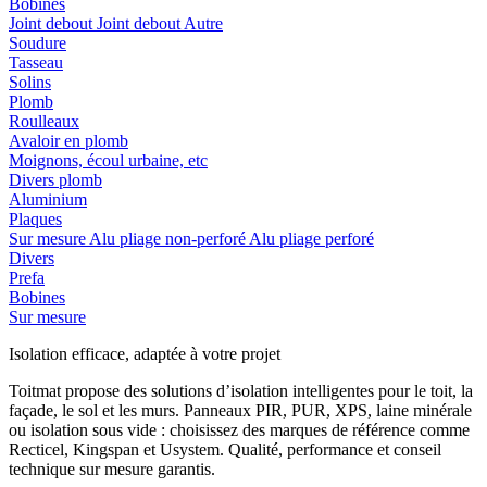
Bobines
Joint debout
Joint debout
Autre
Soudure
Tasseau
Solins
Plomb
Roulleaux
Avaloir en plomb
Moignons, écoul urbaine, etc
Divers plomb
Aluminium
Plaques
Sur mesure
Alu pliage non-perforé
Alu pliage perforé
Divers
Prefa
Bobines
Sur mesure
Isolation efficace, adaptée à votre projet
Toitmat propose des solutions d’isolation intelligentes pour le toit, la
façade, le sol et les murs. Panneaux PIR, PUR, XPS, laine minérale
ou isolation sous vide : choisissez des marques de référence comme
Recticel, Kingspan et Usystem. Qualité, performance et conseil
technique sur mesure garantis.