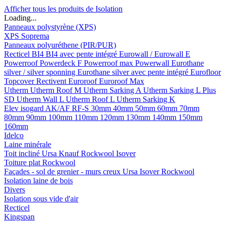
Afficher tous les produits de Isolation
Loading...
Panneaux polystyrène (XPS)
XPS Soprema
Panneaux polyuréthene (PIR/PUR)
Recticel
BI4
BI4 avec pente intégré
Eurowall / Eurowall E
Powerroof
Powerdeck F
Powerroof max
Powerwall
Eurothane
silver / silver sponning
Eurothane silver avec pente intégré
Eurofloor
Topcover
Rectivent
Euroroof
Euroroof Max
Utherm
Utherm Roof M
Utherm Sarking A
Utherm Sarking L Plus
SD
Utherm Wall L
Utherm Roof L
Utherm Sarking K
Elev isogard AK/AF RF-S
30mm
40mm
50mm
60mm
70mm
80mm
90mm
100mm
110mm
120mm
130mm
140mm
150mm
160mm
Idelco
Laine minérale
Toit incliné
Ursa
Knauf
Rockwool
Isover
Toiture plat
Rockwool
Façades - sol de grenier - murs creux
Ursa
Isover
Rockwool
Isolation laine de bois
Divers
Isolation sous vide d'air
Recticel
Kingspan