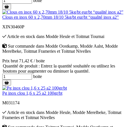
boite
Clous en inox 60 x 2,70mm 18/10 5kg/bt eur/bt “qualité inox a2”
XIN30460P
Article en stock
dans
Modde Heule
et
Toitmat Tournai
Sur commande
dans
Modde Oostkamp
,
Modde Aalst
,
Modde
Merelbeke
,
Toitmat Frameries
et
Toitmat Nivelles
Prix brut 71,42 € / boite
Quantité de produit : Entrez la quantité souhaitée ou utilisez les
boutons pour augmenter ou diminuer la quantité.
boite
Pg inox clou 1,6 x 25 a2 100gr/bt
M031174
Article en stock
dans
Modde Heule
,
Modde Merelbeke
,
Toitmat
Frameries
et
Toitmat Nivelles