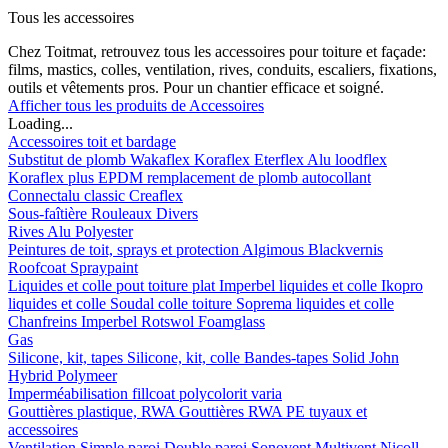
Tous les accessoires
Chez Toitmat, retrouvez tous les accessoires pour toiture et façade:
films, mastics, colles, ventilation, rives, conduits, escaliers, fixations,
outils et vêtements pros. Pour un chantier efficace et soigné.
Afficher tous les produits de Accessoires
Loading...
Accessoires toit et bardage
Substitut de plomb
Wakaflex
Koraflex
Eterflex
Alu loodflex
Koraflex plus
EPDM remplacement de plomb autocollant
Connectalu classic
Creaflex
Sous-faîtière
Rouleaux
Divers
Rives
Alu
Polyester
Peintures de toit, sprays et protection
Algimous
Blackvernis
Roofcoat
Spraypaint
Liquides et colle pout toiture plat
Imperbel liquides et colle
Ikopro
liquides et colle
Soudal colle toiture
Soprema liquides et colle
Chanfreins
Imperbel
Rotswol
Foamglass
Gas
Silicone, kit, tapes
Silicone, kit, colle
Bandes-tapes
Solid John
Hybrid Polymeer
Imperméabilisation
fillcoat
polycolorit
varia
Gouttières plastique, RWA
Gouttières
RWA
PE tuyaux et
accessoires
Ventilation
Simple paroi
Double paroi
Sonovent
Multivent
Nicoll