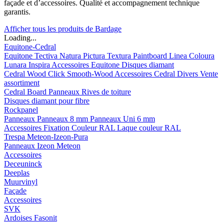
façade et d’accessoires. Qualité et accompagnement technique
garantis.
Afficher tous les produits de Bardage
Loading...
Equitone-Cedral
Equitone
Tectiva
Natura
Pictura
Textura
Paintboard
Linea
Coloura
Lunara
Inspira
Accessoires Equitone
Disques diamant
Cedral
Wood
Click Smooth-Wood
Accessoires Cedral
Divers
Vente
assortiment
Cedral Board
Panneaux
Rives de toiture
Disques diamant pour fibre
Rockpanel
Panneaux
Panneaux 8 mm
Panneaux Uni 6 mm
Accessoires
Fixation Couleur RAL
Laque couleur RAL
Trespa Meteon-Izeon-Pura
Panneaux
Izeon
Meteon
Accessoires
Deceuninck
Deeplas
Muurvinyl
Façade
Accessoires
SVK
Ardoises Fasonit