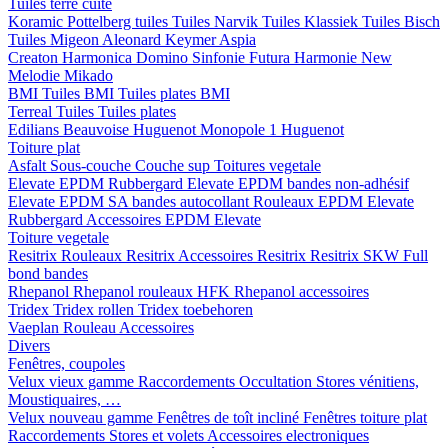
Tuiles terre cuite
Koramic
Pottelberg tuiles
Tuiles Narvik
Tuiles Klassiek
Tuiles Bisch
Tuiles Migeon
Aleonard
Keymer
Aspia
Creaton
Harmonica
Domino
Sinfonie
Futura
Harmonie New
Melodie
Mikado
BMI
Tuiles BMI
Tuiles plates BMI
Terreal
Tuiles
Tuiles plates
Edilians
Beauvoise Huguenot
Monopole 1 Huguenot
Toiture plat
Asfalt
Sous-couche
Couche sup
Toitures vegetale
Elevate EPDM Rubbergard
Elevate EPDM bandes non-adhésif
Elevate EPDM SA bandes autocollant
Rouleaux EPDM Elevate
Rubbergard
Accessoires EPDM Elevate
Toiture vegetale
Resitrix
Rouleaux Resitrix
Accessoires Resitrix
Resitrix SKW Full
bond bandes
Rhepanol
Rhepanol rouleaux HFK
Rhepanol accessoires
Tridex
Tridex rollen
Tridex toebehoren
Vaeplan
Rouleau
Accessoires
Divers
Fenêtres, coupoles
Velux vieux gamme
Raccordements
Occultation
Stores vénitiens,
Moustiquaires, …
Velux nouveau gamme
Fenêtres de toît incliné
Fenêtres toiture plat
Raccordements
Stores et volets
Accessoires electroniques