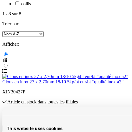
collis
1
-
8
sur
8
Trier par:
Afficher:
Clous en inox 27 x 2,70mm 18/10 5kg/bt eur/bt “qualité inox a2”
XIN30427P
Article en stock
dans toutes les filiales
Prix brut 78,57 € / boite
Quantité de produit : Entrez la quantité souhaitée ou utilisez les
boutons pour augmenter ou diminuer la quantité.
boite
This website uses cookies