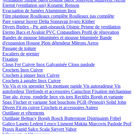
Eternit (ventilation uni)
Koramic
Renson
Evacuation de fumées
Aluminium
Inox
Film plastique
Roulleaux complète
Roulleaux pas complète
Pare vapeur
Isover
Delta
Sopravap hygro
Klöber
Divers
Birdex - Pic anti-oiseauxk Oisipic
Peigne de ventilation
Eterno Bacs et Avaloir PVC
Crapaudines
Profil de rénovation
Bandes de mousse bituminées et mousse bituminée
Bande
d'expansion
Housse
Plots détendeur
Mitrons
Aeros
Passage de toiture
Escaliers de grenier
Fixation
Clous
Fer
Cuivre
Inox
Galvanisée
Clous paslode
Crochets
Inox
Cuivre
Crochets à piquer
Inox
Cuivre
Crochets à agrafer
Inox
Cuivre
Vis
Vis et vis spengler
Vis montage rapide
Vis autoradeuse
Vis
autofordeur
Tirefonds et accessoires
Capuchon
Fixation méchanique
Tige alu, écrou, rondelle
Inox vis torx
Rectifix
Borgh et variante
Spax
Fischer et variante
Spit bouchons
PGB (Pennoit)
Solid John
Divers
Fil en cuivre
Crochets et accessoires
Autres
Outillage et vêtements
Outillage
Beltracy
Borgh
Bosch
Butterstone
Distripaints
Fribel
Galico
Laseto
Ledent
Leuco
Lismont
Makita
Marcovis
Paslode
Prof
Praxis
Rapid
Salco
Scala
Sievert
Vabor