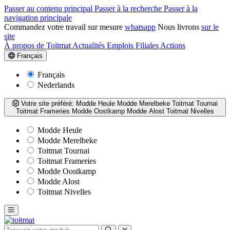
Passer au contenu principal
Passer à la recherche
Passer à la
navigation principale
Commandez votre travail sur mesure
whatsapp
Nous livrons
sur le
site
À propos de Toitmat
Actualités
Emplois
Filiales
Actions
Français
Français
Nederlands
Votre site préféré:
Modde Heule
Modde Merelbeke
Toitmat Tournai
Toitmat Frameries
Modde Oostkamp
Modde Alost
Toitmat Nivelles
Modde Heule
Modde Merelbeke
Toitmat Tournai
Toitmat Frameries
Modde Oostkamp
Modde Alost
Toitmat Nivelles