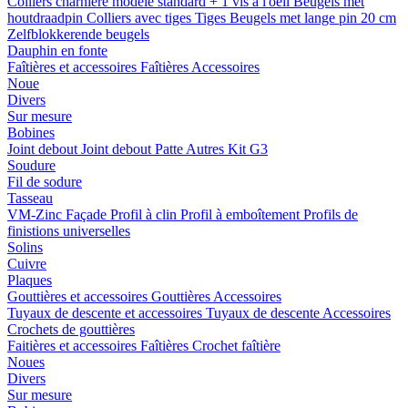
Colliers charnière
modele standard + 1 vis a l'oeil
Beugels met
houtdraadpin
Colliers avec tiges
Tiges
Beugels met lange pin 20 cm
Zelfblokkerende beugels
Dauphin en fonte
Faîtières et accessoires
Faîtières
Accessoires
Noue
Divers
Sur mesure
Bobines
Joint debout
Joint debout
Patte
Autres
Kit G3
Soudure
Fil de sodure
Tasseau
VM-Zinc Façade
Profil à clin
Profil à emboîtement
Profils de
finistions universelles
Solins
Cuivre
Plaques
Gouttières et accessoires
Gouttières
Accessoires
Tuyaux de descente et accessoires
Tuyaux de descente
Accessoires
Crochets de gouttières
Faitières et accessoires
Faîtières
Crochet faîtière
Noues
Divers
Sur mesure