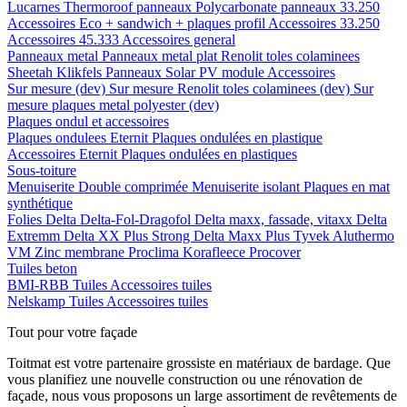
Lucarnes
Thermoroof panneaux
Polycarbonate panneaux 33.250
Accessoires Eco + sandwich + plaques profil
Accessoires 33.250
Accessoires 45.333
Accessoires general
Panneaux metal
Panneaux metal plat
Renolit toles colaminees
Sheetah Klikfels
Panneaux
Solar PV module
Accessoires
Sur mesure (dev)
Sur mesure Renolit toles colaminees (dev)
Sur
mesure plaques metal polyester (dev)
Plaques ondul et accessoires
Plaques ondulees
Eternit
Plaques ondulées en plastique
Accessoires
Eternit
Plaques ondulées en plastiques
Sous-toiture
Menuiserite
Double comprimée
Menuiserite isolant
Plaques en mat
synthétique
Folies
Delta
Delta-Fol-Dragofol
Delta maxx, fassade, vitaxx
Delta
Extremm
Delta XX Plus Strong
Delta Maxx Plus
Tyvek
Aluthermo
VM Zinc membrane
Proclima
Korafleece
Procover
Tuiles beton
BMI-RBB
Tuiles
Accessoires tuiles
Nelskamp
Tuiles
Accessoires tuiles
Tout pour votre façade
Toitmat est votre partenaire grossiste en matériaux de bardage. Que
vous planifiez une nouvelle construction ou une rénovation de
façade, nous vous proposons un large assortiment de revêtements de