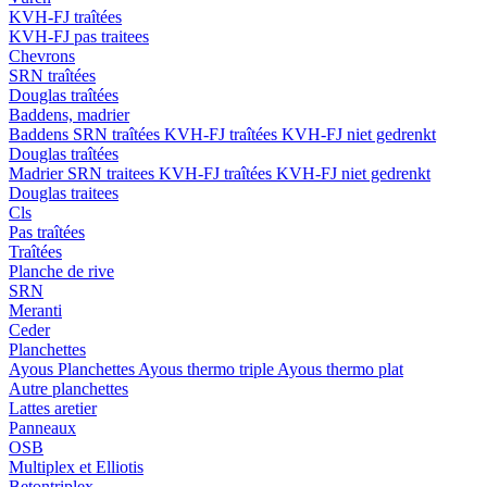
KVH-FJ traîtées
KVH-FJ pas traitees
Chevrons
SRN traîtées
Douglas traîtées
Baddens, madrier
Baddens
SRN traîtées
KVH-FJ traîtées
KVH-FJ niet gedrenkt
Douglas traîtées
Madrier
SRN traitees
KVH-FJ traîtées
KVH-FJ niet gedrenkt
Douglas traitees
Cls
Pas traîtées
Traîtées
Planche de rive
SRN
Meranti
Ceder
Planchettes
Ayous Planchettes
Ayous thermo triple
Ayous thermo plat
Autre planchettes
Lattes aretier
Panneaux
OSB
Multiplex et Elliotis
Betontriplex