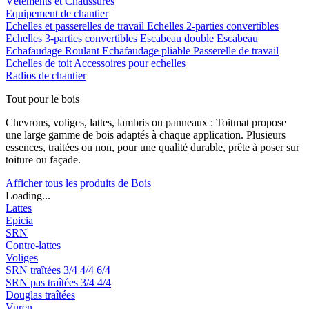
Vêtements et Chaussures
Equipement de chantier
Echelles et passerelles de travail
Echelles 2-parties convertibles
Echelles 3-parties convertibles
Escabeau double
Escabeau
Echafaudage Roulant
Echafaudage pliable
Passerelle de travail
Echelles de toit
Accessoires pour echelles
Radios de chantier
Tout pour le bois
Chevrons, voliges, lattes, lambris ou panneaux : Toitmat propose
une large gamme de bois adaptés à chaque application. Plusieurs
essences, traitées ou non, pour une qualité durable, prête à poser sur
toiture ou façade.
Afficher tous les produits de Bois
Loading...
Lattes
Epicia
SRN
Contre-lattes
Voliges
SRN traîtées
3/4
4/4
6/4
SRN pas traîtées
3/4
4/4
Douglas traîtées
Vuren