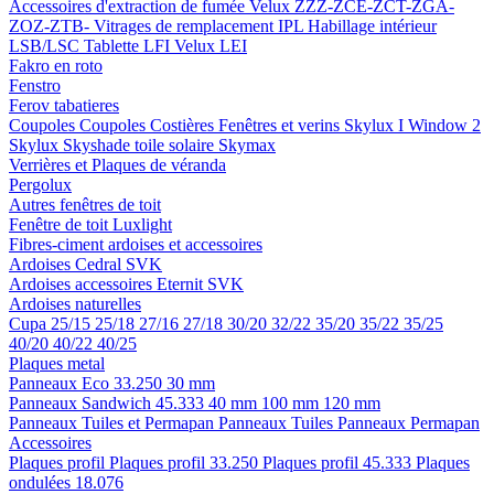
Accessoires d'extraction de fumée
Velux ZZZ-ZCE-ZCT-ZGA-
ZOZ-ZTB-
Vitrages de remplacement IPL
Habillage intérieur
LSB/LSC
Tablette LFI
Velux LEI
Fakro en roto
Fenstro
Ferov tabatieres
Coupoles
Coupoles
Costières
Fenêtres et verins
Skylux I Window 2
Skylux Skyshade toile solaire
Skymax
Verrières et Plaques de véranda
Pergolux
Autres fenêtres de toit
Fenêtre de toit Luxlight
Fibres-ciment ardoises et accessoires
Ardoises
Cedral
SVK
Ardoises accessoires
Eternit
SVK
Ardoises naturelles
Cupa
25/15
25/18
27/16
27/18
30/20
32/22
35/20
35/22
35/25
40/20
40/22
40/25
Plaques metal
Panneaux Eco 33.250
30 mm
Panneaux Sandwich 45.333
40 mm
100 mm
120 mm
Panneaux Tuiles et Permapan
Panneaux Tuiles
Panneaux Permapan
Accessoires
Plaques profil
Plaques profil 33.250
Plaques profil 45.333
Plaques
ondulées 18.076