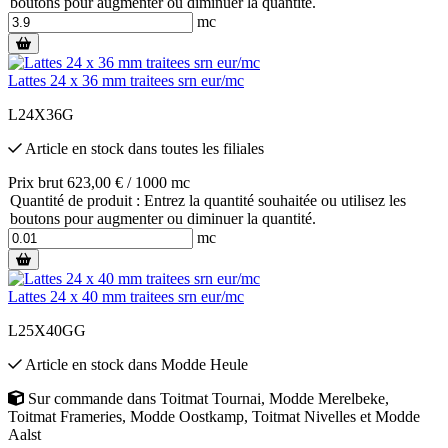
boutons pour augmenter ou diminuer la quantité.
mc
Lattes 24 x 36 mm traitees srn eur/mc
L24X36G
Article en stock
dans toutes les filiales
Prix brut 623,00 € / 1000 mc
Quantité de produit : Entrez la quantité souhaitée ou utilisez les
boutons pour augmenter ou diminuer la quantité.
mc
Lattes 24 x 40 mm traitees srn eur/mc
L25X40GG
Article en stock
dans
Modde Heule
Sur commande
dans
Toitmat Tournai
,
Modde Merelbeke
,
Toitmat Frameries
,
Modde Oostkamp
,
Toitmat Nivelles
et
Modde
Aalst