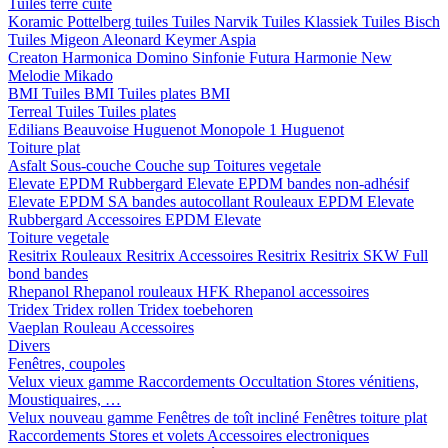
Tuiles terre cuite
Koramic
Pottelberg tuiles
Tuiles Narvik
Tuiles Klassiek
Tuiles Bisch
Tuiles Migeon
Aleonard
Keymer
Aspia
Creaton
Harmonica
Domino
Sinfonie
Futura
Harmonie New
Melodie
Mikado
BMI
Tuiles BMI
Tuiles plates BMI
Terreal
Tuiles
Tuiles plates
Edilians
Beauvoise Huguenot
Monopole 1 Huguenot
Toiture plat
Asfalt
Sous-couche
Couche sup
Toitures vegetale
Elevate EPDM Rubbergard
Elevate EPDM bandes non-adhésif
Elevate EPDM SA bandes autocollant
Rouleaux EPDM Elevate
Rubbergard
Accessoires EPDM Elevate
Toiture vegetale
Resitrix
Rouleaux Resitrix
Accessoires Resitrix
Resitrix SKW Full
bond bandes
Rhepanol
Rhepanol rouleaux HFK
Rhepanol accessoires
Tridex
Tridex rollen
Tridex toebehoren
Vaeplan
Rouleau
Accessoires
Divers
Fenêtres, coupoles
Velux vieux gamme
Raccordements
Occultation
Stores vénitiens,
Moustiquaires, …
Velux nouveau gamme
Fenêtres de toît incliné
Fenêtres toiture plat
Raccordements
Stores et volets
Accessoires electroniques