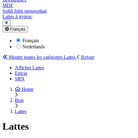
MDF
Solid John spouwplaat
Lattes à gyproc
Français
Français
Nederlands
Montre toutes les catégories
Lattes
Retour
Afficher Lattes
Epicia
SRN
Home
Bois
Lattes
Lattes