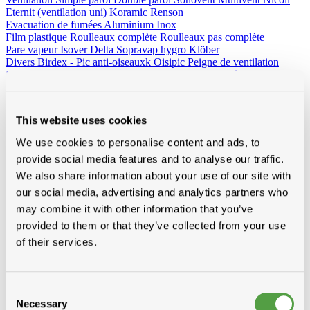
Eternit (ventilation uni)
Koramic
Renson
Evacuation de fumées
Aluminium
Inox
Film plastique
Roulleaux complète
Roulleaux pas complète
Pare vapeur
Isover
Delta
Sopravap hygro
Klöber
Divers
Birdex - Pic anti-oiseauxk Oisipic
Peigne de ventilation
Eterno Bacs et Avaloir PVC
Crapaudines
Profil de rénovation
Bandes de mousse bituminées et mousse bituminée
Bande
d'expansion
Housse
Plots détendeur
Mitrons
Aeros
Passage de toiture
This website uses cookies
Escaliers de grenier
Fixation
We use cookies to personalise content and ads, to
Clous
Fer
Cuivre
Inox
Galvanisée
Clous paslode
provide social media features and to analyse our traffic.
Crochets
Inox
Cuivre
Crochets à piquer
Inox
Cuivre
We also share information about your use of our site with
Crochets à agrafer
Inox
Cuivre
our social media, advertising and analytics partners who
Vis
Vis et vis spengler
Vis montage rapide
Vis autoradeuse
Vis
may combine it with other information that you’ve
autofordeur
Tirefonds et accessoires
Capuchon
Fixation méchanique
Tige alu, écrou, rondelle
Inox vis torx
Rectifix
Borgh et variante
provided to them or that they’ve collected from your use
Spax
Fischer et variante
Spit bouchons
PGB (Pennoit)
Solid John
of their services.
Divers
Fil en cuivre
Crochets et accessoires
Autres
Outillage et vêtements
Outillage
Beltracy
Borgh
Bosch
Butterstone
Distripaints
Fribel
Galico
Laseto
Ledent
Leuco
Lismont
Makita
Marcovis
Paslode
Prof
Consent
Praxis
Rapid
Salco
Scala
Sievert
Vabor
Necessary
Selection