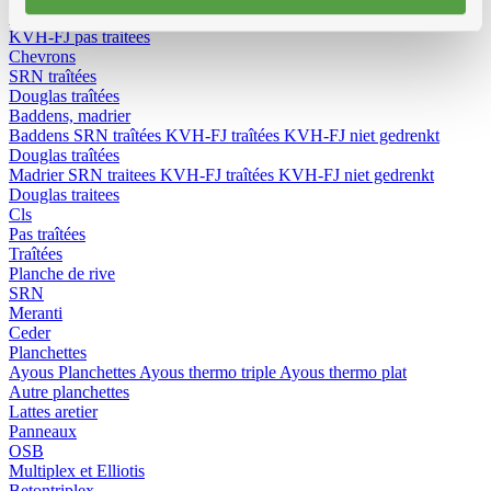
KVH-FJ traîtées
KVH-FJ pas traitees
Chevrons
SRN traîtées
Douglas traîtées
Baddens, madrier
Baddens
SRN traîtées
KVH-FJ traîtées
KVH-FJ niet gedrenkt
Douglas traîtées
Madrier
SRN traitees
KVH-FJ traîtées
KVH-FJ niet gedrenkt
Douglas traitees
Cls
Pas traîtées
Traîtées
Planche de rive
SRN
Meranti
Ceder
Planchettes
Ayous Planchettes
Ayous thermo triple
Ayous thermo plat
Autre planchettes
Lattes aretier
Panneaux
OSB
Multiplex et Elliotis
Betontriplex