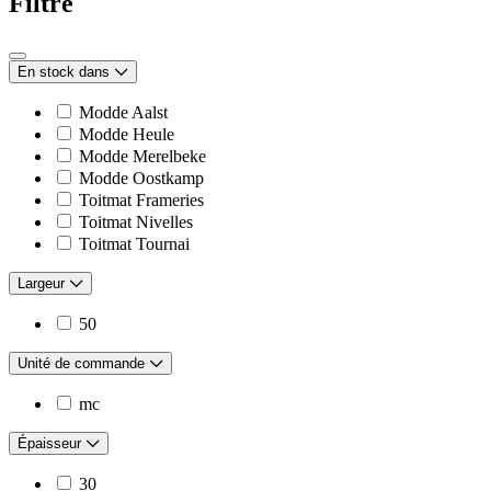
Filtre
En stock dans
Modde Aalst
Modde Heule
Modde Merelbeke
Modde Oostkamp
Toitmat Frameries
Toitmat Nivelles
Toitmat Tournai
Largeur
50
Unité de commande
mc
Épaisseur
30