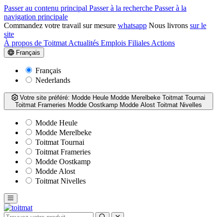
Passer au contenu principal
Passer à la recherche
Passer à la
navigation principale
Commandez votre travail sur mesure
whatsapp
Nous livrons
sur le
site
À propos de Toitmat
Actualités
Emplois
Filiales
Actions
Français
Français
Nederlands
Votre site préféré:
Modde Heule
Modde Merelbeke
Toitmat Tournai
Toitmat Frameries
Modde Oostkamp
Modde Alost
Toitmat Nivelles
Modde Heule
Modde Merelbeke
Toitmat Tournai
Toitmat Frameries
Modde Oostkamp
Modde Alost
Toitmat Nivelles