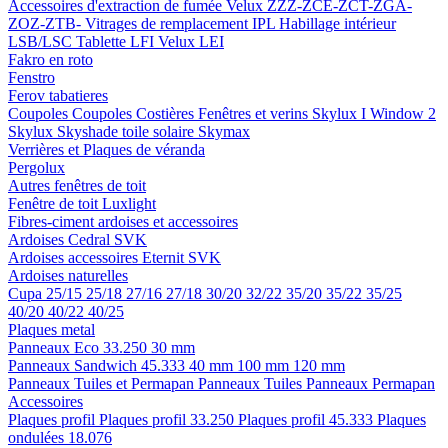
Accessoires d'extraction de fumée
Velux ZZZ-ZCE-ZCT-ZGA-
ZOZ-ZTB-
Vitrages de remplacement IPL
Habillage intérieur
LSB/LSC
Tablette LFI
Velux LEI
Fakro en roto
Fenstro
Ferov tabatieres
Coupoles
Coupoles
Costières
Fenêtres et verins
Skylux I Window 2
Skylux Skyshade toile solaire
Skymax
Verrières et Plaques de véranda
Pergolux
Autres fenêtres de toit
Fenêtre de toit Luxlight
Fibres-ciment ardoises et accessoires
Ardoises
Cedral
SVK
Ardoises accessoires
Eternit
SVK
Ardoises naturelles
Cupa
25/15
25/18
27/16
27/18
30/20
32/22
35/20
35/22
35/25
40/20
40/22
40/25
Plaques metal
Panneaux Eco 33.250
30 mm
Panneaux Sandwich 45.333
40 mm
100 mm
120 mm
Panneaux Tuiles et Permapan
Panneaux Tuiles
Panneaux Permapan
Accessoires
Plaques profil
Plaques profil 33.250
Plaques profil 45.333
Plaques
ondulées 18.076