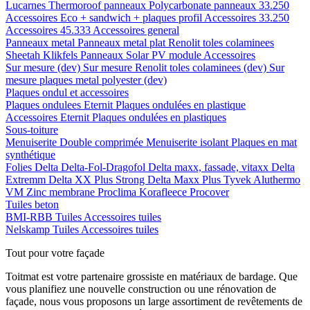
Lucarnes
Thermoroof panneaux
Polycarbonate panneaux 33.250
Accessoires Eco + sandwich + plaques profil
Accessoires 33.250
Accessoires 45.333
Accessoires general
Panneaux metal
Panneaux metal plat
Renolit toles colaminees
Sheetah Klikfels
Panneaux
Solar PV module
Accessoires
Sur mesure (dev)
Sur mesure Renolit toles colaminees (dev)
Sur
mesure plaques metal polyester (dev)
Plaques ondul et accessoires
Plaques ondulees
Eternit
Plaques ondulées en plastique
Accessoires
Eternit
Plaques ondulées en plastiques
Sous-toiture
Menuiserite
Double comprimée
Menuiserite isolant
Plaques en mat
synthétique
Folies
Delta
Delta-Fol-Dragofol
Delta maxx, fassade, vitaxx
Delta
Extremm
Delta XX Plus Strong
Delta Maxx Plus
Tyvek
Aluthermo
VM Zinc membrane
Proclima
Korafleece
Procover
Tuiles beton
BMI-RBB
Tuiles
Accessoires tuiles
Nelskamp
Tuiles
Accessoires tuiles
Tout pour votre façade
Toitmat est votre partenaire grossiste en matériaux de bardage. Que
vous planifiez une nouvelle construction ou une rénovation de
façade, nous vous proposons un large assortiment de revêtements de