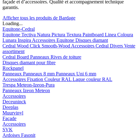
façade et d’accessoires. Qualité et accompagnement technique
garantis.
Afficher tous les produits de Bardage
Loading...
Equitone-Cedral
Equitone
Tectiva
Natura
Pictura
Textura
Paintboard
Linea
Coloura
Lunara
Inspira
Accessoires Equitone
Disques diamant
Cedral
Wood
Click Smooth-Wood
Accessoires Cedral
Divers
Vente
assortiment
Cedral Board
Panneaux
Rives de toiture
Disques diamant pour fibre
Rockpanel
Panneaux
Panneaux 8 mm
Panneaux Uni 6 mm
Accessoires
Fixation Couleur RAL
Laque couleur RAL
Trespa Meteon-Izeon-Pura
Panneaux
Izeon
Meteon
Accessoires
Deceuninck
Deeplas
Muurvinyl
Façade
Accessoires
SVK
Ardoises Fasonit