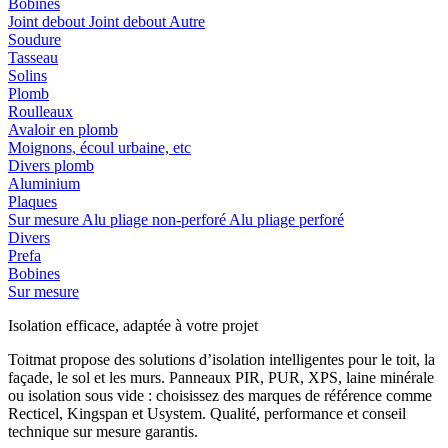
Bobines
Joint debout
Joint debout
Autre
Soudure
Tasseau
Solins
Plomb
Roulleaux
Avaloir en plomb
Moignons, écoul urbaine, etc
Divers plomb
Aluminium
Plaques
Sur mesure
Alu pliage non-perforé
Alu pliage perforé
Divers
Prefa
Bobines
Sur mesure
Isolation efficace, adaptée à votre projet
Toitmat propose des solutions d’isolation intelligentes pour le toit, la
façade, le sol et les murs. Panneaux PIR, PUR, XPS, laine minérale
ou isolation sous vide : choisissez des marques de référence comme
Recticel, Kingspan et Usystem. Qualité, performance et conseil
technique sur mesure garantis.