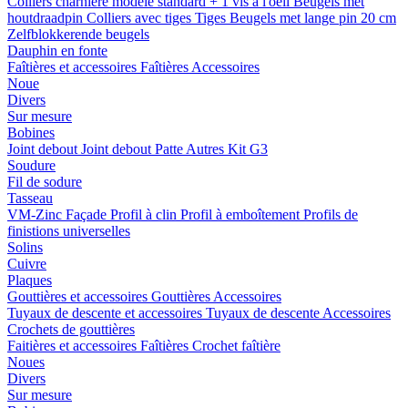
Colliers charnière
modele standard + 1 vis a l'oeil
Beugels met
houtdraadpin
Colliers avec tiges
Tiges
Beugels met lange pin 20 cm
Zelfblokkerende beugels
Dauphin en fonte
Faîtières et accessoires
Faîtières
Accessoires
Noue
Divers
Sur mesure
Bobines
Joint debout
Joint debout
Patte
Autres
Kit G3
Soudure
Fil de sodure
Tasseau
VM-Zinc Façade
Profil à clin
Profil à emboîtement
Profils de
finistions universelles
Solins
Cuivre
Plaques
Gouttières et accessoires
Gouttières
Accessoires
Tuyaux de descente et accessoires
Tuyaux de descente
Accessoires
Crochets de gouttières
Faitières et accessoires
Faîtières
Crochet faîtière
Noues
Divers
Sur mesure