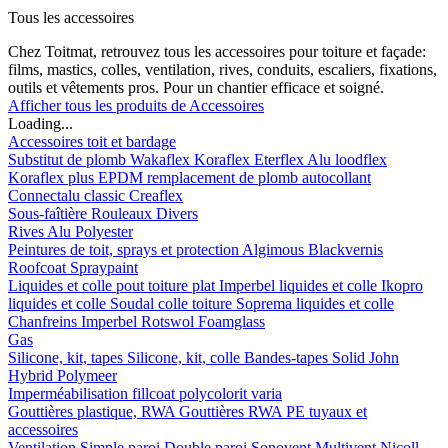
Tous les accessoires
Chez Toitmat, retrouvez tous les accessoires pour toiture et façade:
films, mastics, colles, ventilation, rives, conduits, escaliers, fixations,
outils et vêtements pros. Pour un chantier efficace et soigné.
Afficher tous les produits de Accessoires
Loading...
Accessoires toit et bardage
Substitut de plomb
Wakaflex
Koraflex
Eterflex
Alu loodflex
Koraflex plus
EPDM remplacement de plomb autocollant
Connectalu classic
Creaflex
Sous-faîtière
Rouleaux
Divers
Rives
Alu
Polyester
Peintures de toit, sprays et protection
Algimous
Blackvernis
Roofcoat
Spraypaint
Liquides et colle pout toiture plat
Imperbel liquides et colle
Ikopro
liquides et colle
Soudal colle toiture
Soprema liquides et colle
Chanfreins
Imperbel
Rotswol
Foamglass
Gas
Silicone, kit, tapes
Silicone, kit, colle
Bandes-tapes
Solid John
Hybrid Polymeer
Imperméabilisation
fillcoat
polycolorit
varia
Gouttières plastique, RWA
Gouttières
RWA
PE tuyaux et
accessoires
Ventilation
Simple paroi
Double paroi
Sonovent
Multivent
Nicoll