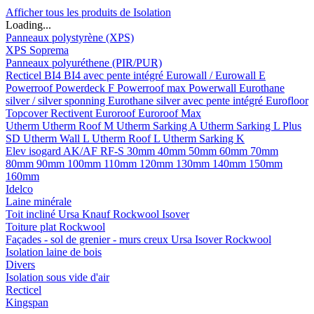
Afficher tous les produits de Isolation
Loading...
Panneaux polystyrène (XPS)
XPS Soprema
Panneaux polyuréthene (PIR/PUR)
Recticel
BI4
BI4 avec pente intégré
Eurowall / Eurowall E
Powerroof
Powerdeck F
Powerroof max
Powerwall
Eurothane
silver / silver sponning
Eurothane silver avec pente intégré
Eurofloor
Topcover
Rectivent
Euroroof
Euroroof Max
Utherm
Utherm Roof M
Utherm Sarking A
Utherm Sarking L Plus
SD
Utherm Wall L
Utherm Roof L
Utherm Sarking K
Elev isogard AK/AF RF-S
30mm
40mm
50mm
60mm
70mm
80mm
90mm
100mm
110mm
120mm
130mm
140mm
150mm
160mm
Idelco
Laine minérale
Toit incliné
Ursa
Knauf
Rockwool
Isover
Toiture plat
Rockwool
Façades - sol de grenier - murs creux
Ursa
Isover
Rockwool
Isolation laine de bois
Divers
Isolation sous vide d'air
Recticel
Kingspan