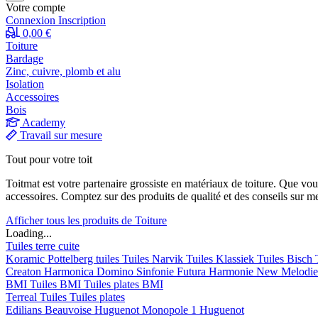
Votre compte
Connexion
Inscription
0,00 €
Toiture
Bardage
Zinc, cuivre, plomb et alu
Isolation
Accessoires
Bois
Academy
Travail sur mesure
Tout pour votre toit
Toitmat est votre partenaire grossiste en matériaux de toiture. Que vo
accessoires. Comptez sur des produits de qualité et des conseils sur m
Afficher tous les produits de Toiture
Loading...
Tuiles terre cuite
Koramic
Pottelberg tuiles
Tuiles Narvik
Tuiles Klassiek
Tuiles Bisch
Creaton
Harmonica
Domino
Sinfonie
Futura
Harmonie New
Melodi
BMI
Tuiles BMI
Tuiles plates BMI
Terreal
Tuiles
Tuiles plates
Edilians
Beauvoise Huguenot
Monopole 1 Huguenot