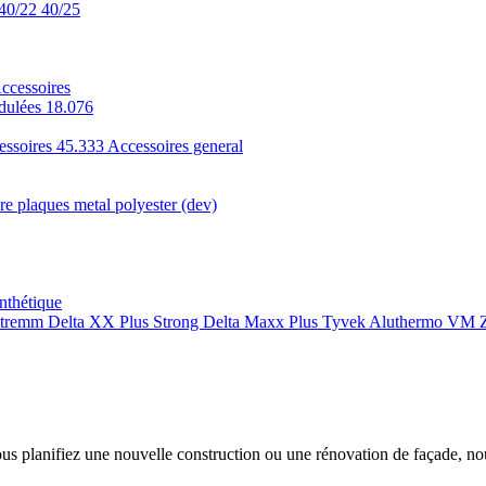
40/22
40/25
ccessoires
dulées 18.076
essoires 45.333
Accessoires general
e plaques metal polyester (dev)
nthétique
xtremm
Delta XX Plus Strong
Delta Maxx Plus
Tyvek
Aluthermo
VM Z
ous planifiez une nouvelle construction ou une rénovation de façade, n