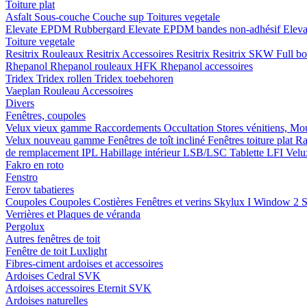
Toiture plat
Asfalt
Sous-couche
Couche sup
Toitures vegetale
Elevate EPDM Rubbergard
Elevate EPDM bandes non-adhésif
Elev
Toiture vegetale
Resitrix
Rouleaux Resitrix
Accessoires Resitrix
Resitrix SKW Full b
Rhepanol
Rhepanol rouleaux HFK
Rhepanol accessoires
Tridex
Tridex rollen
Tridex toebehoren
Vaeplan
Rouleau
Accessoires
Divers
Fenêtres, coupoles
Velux vieux gamme
Raccordements
Occultation
Stores vénitiens, Mo
Velux nouveau gamme
Fenêtres de toît incliné
Fenêtres toiture plat
Ra
de remplacement IPL
Habillage intérieur LSB/LSC
Tablette LFI
Velu
Fakro en roto
Fenstro
Ferov tabatieres
Coupoles
Coupoles
Costières
Fenêtres et verins
Skylux I Window 2
S
Verrières et Plaques de véranda
Pergolux
Autres fenêtres de toit
Fenêtre de toit Luxlight
Fibres-ciment ardoises et accessoires
Ardoises
Cedral
SVK
Ardoises accessoires
Eternit
SVK
Ardoises naturelles