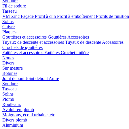
Soudure
Fil de sodure
Tasseau
VM-Zinc Façade
Profil à clin
Profil à emboîtement
Profils de finistio
Solins
Cuivre
Plaques
Gouttières et accessoires
Gouttières
Accessoires
Tuyaux de descente et accessoires
Tuyaux de descente
Accessoires
Crochets de gouttières
Faitières et accessoires
Faîtières
Crochet faîtière
Noues
Divers
Sur mesure
Bobines
Joint debout
Joint debout
Autre
Soudure
Tasseau
Solins
Plomb
Roulleaux
Avaloir en plomb
Moignons, écoul urbaine, etc
Divers plomb
Aluminium