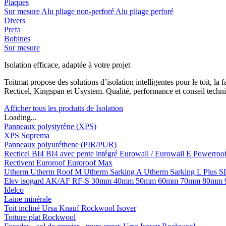
Plaques
Sur mesure
Alu pliage non-perforé
Alu pliage perforé
Divers
Prefa
Bobines
Sur mesure
Isolation efficace, adaptée à votre projet
Toitmat propose des solutions d’isolation intelligentes pour le toit, 
Recticel, Kingspan et Usystem. Qualité, performance et conseil techni
Afficher tous les produits de Isolation
Loading...
Panneaux polystyrène (XPS)
XPS Soprema
Panneaux polyuréthene (PIR/PUR)
Recticel
BI4
BI4 avec pente intégré
Eurowall / Eurowall E
Powerroo
Rectivent
Euroroof
Euroroof Max
Utherm
Utherm Roof M
Utherm Sarking A
Utherm Sarking L Plus 
Elev isogard AK/AF RF-S
30mm
40mm
50mm
60mm
70mm
80mm
Idelco
Laine minérale
Toit incliné
Ursa
Knauf
Rockwool
Isover
Toiture plat
Rockwool