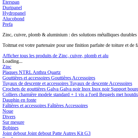
Eterspan
Duripanel
Hydropanel
Alucobond
Prefa
Zinc, cuivre, plomb & aluminium : des solutions métalliques durables
Toitmat est votre partenaire pour une finition parfaite de toiture et d
Afficher tous les produits de Zinc, cuivre, plomb et alu
Loading...
Zinc
Plaques
NTRL
Anthra
Quartz
Gouttières et accessoires
Gouttières
Accessoires
Tuyaux de descente et accessoires
Tuyaux de descente
Accessoires
Crochets de gouttières
Galva
Galva noir
Inox
Inox noir
Support bour
Colliers charnière
modele standard + 1 vis a l'oeil
Beugels met houtd
Dauphin en fonte
Faîtières et accessoires
Faîtières
Accessoires
Noue
Divers
Sur mesure
Bobines
Joint debout
Joint debout
Patte
Autres
Kit G3