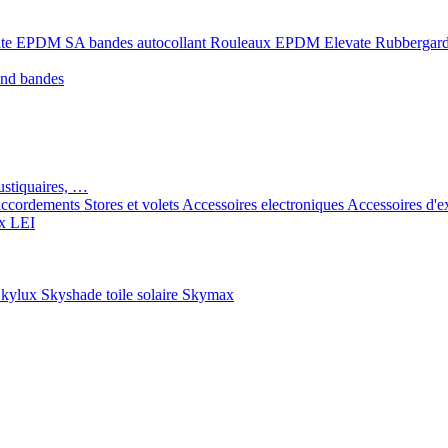
ate EPDM SA bandes autocollant
Rouleaux EPDM Elevate Rubbergar
ond bandes
ustiquaires, …
ccordements
Stores et volets
Accessoires electroniques
Accessoires d'e
x LEI
kylux Skyshade toile solaire
Skymax