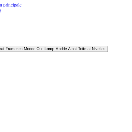
n principale
e
mat Frameries
Modde Oostkamp
Modde Alost
Toitmat Nivelles