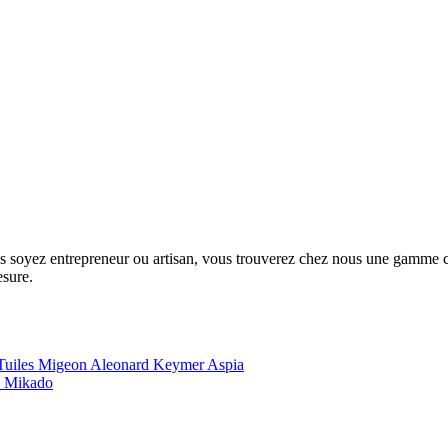
us soyez entrepreneur ou artisan, vous trouverez chez nous une gamme com
esure.
Tuiles Migeon
Aleonard
Keymer
Aspia
e
Mikado