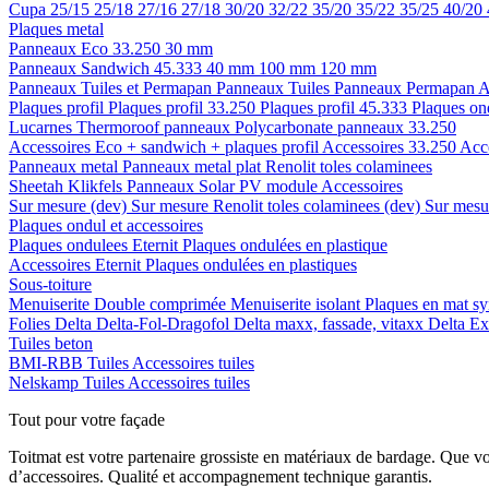
Cupa
25/15
25/18
27/16
27/18
30/20
32/22
35/20
35/22
35/25
40/20
Plaques metal
Panneaux Eco 33.250
30 mm
Panneaux Sandwich 45.333
40 mm
100 mm
120 mm
Panneaux Tuiles et Permapan
Panneaux Tuiles
Panneaux Permapan
A
Plaques profil
Plaques profil 33.250
Plaques profil 45.333
Plaques on
Lucarnes
Thermoroof panneaux
Polycarbonate panneaux 33.250
Accessoires Eco + sandwich + plaques profil
Accessoires 33.250
Acc
Panneaux metal
Panneaux metal plat
Renolit toles colaminees
Sheetah Klikfels
Panneaux
Solar PV module
Accessoires
Sur mesure (dev)
Sur mesure Renolit toles colaminees (dev)
Sur mesur
Plaques ondul et accessoires
Plaques ondulees
Eternit
Plaques ondulées en plastique
Accessoires
Eternit
Plaques ondulées en plastiques
Sous-toiture
Menuiserite
Double comprimée
Menuiserite isolant
Plaques en mat sy
Folies
Delta
Delta-Fol-Dragofol
Delta maxx, fassade, vitaxx
Delta E
Tuiles beton
BMI-RBB
Tuiles
Accessoires tuiles
Nelskamp
Tuiles
Accessoires tuiles
Tout pour votre façade
Toitmat est votre partenaire grossiste en matériaux de bardage. Que v
d’accessoires. Qualité et accompagnement technique garantis.