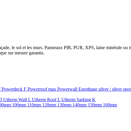
la façade, le sol et les murs. Panneaux PIR, PUR, XPS, laine minérale ou
que sur mesure garantis.
f
Powerdeck F
Powerroof max
Powerwall
Eurothane silver / silver sp
SD
Utherm Wall L
Utherm Roof L
Utherm Sarking K
90mm
100mm
110mm
120mm
130mm
140mm
150mm
160mm