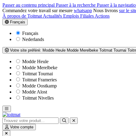
Passer au contenu principal
Passer à la recherche
Passer à la navigatio
Commandez votre travail sur mesure
whatsapp
Nous livrons
sur le sit
À propos de Toitmat
Actualités
Emplois
Filiales
Actions
Français
Français
Nederlands
Votre site préféré:
Modde Heule
Modde Merelbeke
Toitmat Tournai
Toit
Modde Heule
Modde Merelbeke
Toitmat Tournai
Toitmat Frameries
Modde Oostkamp
Modde Alost
Toitmat Nivelles
Votre compte