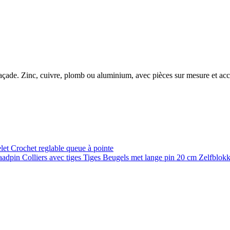
e façade. Zinc, cuivre, plomb ou aluminium, avec pièces sur mesure et ac
elet
Crochet reglable queue à pointe
raadpin
Colliers avec tiges
Tiges
Beugels met lange pin 20 cm
Zelfblok