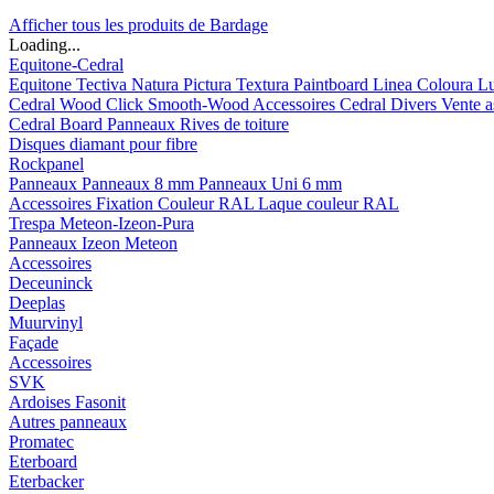
Afficher tous les produits de Bardage
Loading...
Equitone-Cedral
Equitone
Tectiva
Natura
Pictura
Textura
Paintboard
Linea
Coloura
L
Cedral
Wood
Click Smooth-Wood
Accessoires Cedral
Divers
Vente a
Cedral Board
Panneaux
Rives de toiture
Disques diamant pour fibre
Rockpanel
Panneaux
Panneaux 8 mm
Panneaux Uni 6 mm
Accessoires
Fixation Couleur RAL
Laque couleur RAL
Trespa Meteon-Izeon-Pura
Panneaux
Izeon
Meteon
Accessoires
Deceuninck
Deeplas
Muurvinyl
Façade
Accessoires
SVK
Ardoises Fasonit
Autres panneaux
Promatec
Eterboard
Eterbacker