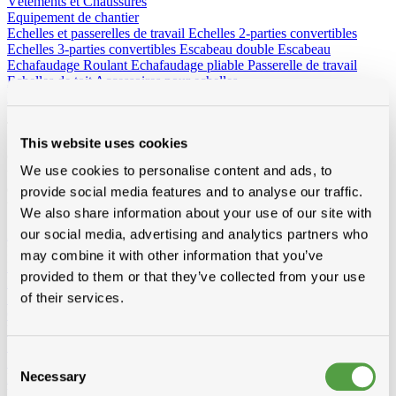
Vêtements et Chaussures
Equipement de chantier
Echelles et passerelles de travail
Echelles 2-parties convertibles
Echelles 3-parties convertibles
Escabeau double
Escabeau
Echafaudage Roulant
Echafaudage pliable
Passerelle de travail
Echelles de toit
Accessoires pour echelles
Radios de chantier
Tout pour le bois
This website uses cookies
Chevrons, voliges, lattes, lambris ou panneaux : Toitmat propose
We use cookies to personalise content and ads, to
une large gamme de bois adaptés à chaque application. Plusieurs
essences, traitées ou non, pour une qualité durable, prête à poser sur
provide social media features and to analyse our traffic.
toiture ou façade.
We also share information about your use of our site with
our social media, advertising and analytics partners who
Afficher tous les produits de Bois
Loading...
may combine it with other information that you’ve
Lattes
provided to them or that they’ve collected from your use
Epicia
of their services.
SRN
Contre-lattes
Voliges
SRN traîtées
3/4
4/4
6/4
Consent
SRN pas traîtées
3/4
4/4
Necessary
Douglas traîtées
Selection
Vuren