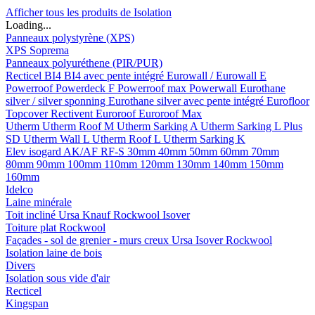
Afficher tous les produits de Isolation
Loading...
Panneaux polystyrène (XPS)
XPS Soprema
Panneaux polyuréthene (PIR/PUR)
Recticel
BI4
BI4 avec pente intégré
Eurowall / Eurowall E
Powerroof
Powerdeck F
Powerroof max
Powerwall
Eurothane
silver / silver sponning
Eurothane silver avec pente intégré
Eurofloor
Topcover
Rectivent
Euroroof
Euroroof Max
Utherm
Utherm Roof M
Utherm Sarking A
Utherm Sarking L Plus
SD
Utherm Wall L
Utherm Roof L
Utherm Sarking K
Elev isogard AK/AF RF-S
30mm
40mm
50mm
60mm
70mm
80mm
90mm
100mm
110mm
120mm
130mm
140mm
150mm
160mm
Idelco
Laine minérale
Toit incliné
Ursa
Knauf
Rockwool
Isover
Toiture plat
Rockwool
Façades - sol de grenier - murs creux
Ursa
Isover
Rockwool
Isolation laine de bois
Divers
Isolation sous vide d'air
Recticel
Kingspan