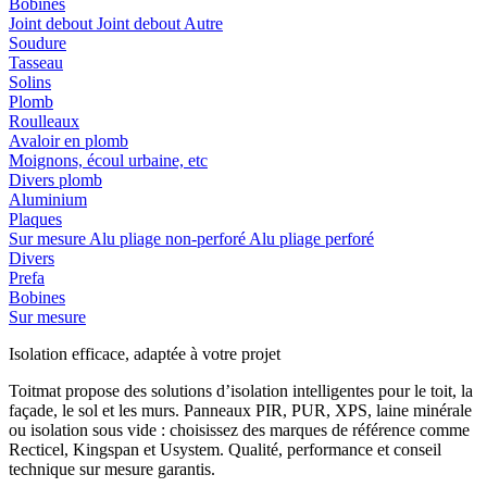
Bobines
Joint debout
Joint debout
Autre
Soudure
Tasseau
Solins
Plomb
Roulleaux
Avaloir en plomb
Moignons, écoul urbaine, etc
Divers plomb
Aluminium
Plaques
Sur mesure
Alu pliage non-perforé
Alu pliage perforé
Divers
Prefa
Bobines
Sur mesure
Isolation efficace, adaptée à votre projet
Toitmat propose des solutions d’isolation intelligentes pour le toit, la
façade, le sol et les murs. Panneaux PIR, PUR, XPS, laine minérale
ou isolation sous vide : choisissez des marques de référence comme
Recticel, Kingspan et Usystem. Qualité, performance et conseil
technique sur mesure garantis.