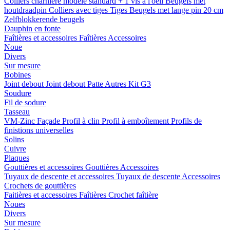
Colliers charnière
modele standard + 1 vis a l'oeil
Beugels met
houtdraadpin
Colliers avec tiges
Tiges
Beugels met lange pin 20 cm
Zelfblokkerende beugels
Dauphin en fonte
Faîtières et accessoires
Faîtières
Accessoires
Noue
Divers
Sur mesure
Bobines
Joint debout
Joint debout
Patte
Autres
Kit G3
Soudure
Fil de sodure
Tasseau
VM-Zinc Façade
Profil à clin
Profil à emboîtement
Profils de
finistions universelles
Solins
Cuivre
Plaques
Gouttières et accessoires
Gouttières
Accessoires
Tuyaux de descente et accessoires
Tuyaux de descente
Accessoires
Crochets de gouttières
Faitières et accessoires
Faîtières
Crochet faîtière
Noues
Divers
Sur mesure