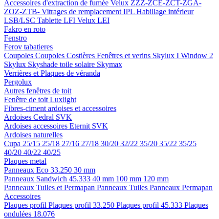
Accessoires d'extraction de fumée
Velux ZZZ-ZCE-ZCT-ZGA-
ZOZ-ZTB-
Vitrages de remplacement IPL
Habillage intérieur
LSB/LSC
Tablette LFI
Velux LEI
Fakro en roto
Fenstro
Ferov tabatieres
Coupoles
Coupoles
Costières
Fenêtres et verins
Skylux I Window 2
Skylux Skyshade toile solaire
Skymax
Verrières et Plaques de véranda
Pergolux
Autres fenêtres de toit
Fenêtre de toit Luxlight
Fibres-ciment ardoises et accessoires
Ardoises
Cedral
SVK
Ardoises accessoires
Eternit
SVK
Ardoises naturelles
Cupa
25/15
25/18
27/16
27/18
30/20
32/22
35/20
35/22
35/25
40/20
40/22
40/25
Plaques metal
Panneaux Eco 33.250
30 mm
Panneaux Sandwich 45.333
40 mm
100 mm
120 mm
Panneaux Tuiles et Permapan
Panneaux Tuiles
Panneaux Permapan
Accessoires
Plaques profil
Plaques profil 33.250
Plaques profil 45.333
Plaques
ondulées 18.076