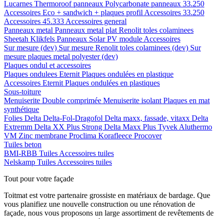
Lucarnes
Thermoroof panneaux
Polycarbonate panneaux 33.250
Accessoires Eco + sandwich + plaques profil
Accessoires 33.250
Accessoires 45.333
Accessoires general
Panneaux metal
Panneaux metal plat
Renolit toles colaminees
Sheetah Klikfels
Panneaux
Solar PV module
Accessoires
Sur mesure (dev)
Sur mesure Renolit toles colaminees (dev)
Sur
mesure plaques metal polyester (dev)
Plaques ondul et accessoires
Plaques ondulees
Eternit
Plaques ondulées en plastique
Accessoires
Eternit
Plaques ondulées en plastiques
Sous-toiture
Menuiserite
Double comprimée
Menuiserite isolant
Plaques en mat
synthétique
Folies
Delta
Delta-Fol-Dragofol
Delta maxx, fassade, vitaxx
Delta
Extremm
Delta XX Plus Strong
Delta Maxx Plus
Tyvek
Aluthermo
VM Zinc membrane
Proclima
Korafleece
Procover
Tuiles beton
BMI-RBB
Tuiles
Accessoires tuiles
Nelskamp
Tuiles
Accessoires tuiles
Tout pour votre façade
Toitmat est votre partenaire grossiste en matériaux de bardage. Que
vous planifiez une nouvelle construction ou une rénovation de
façade, nous vous proposons un large assortiment de revêtements de