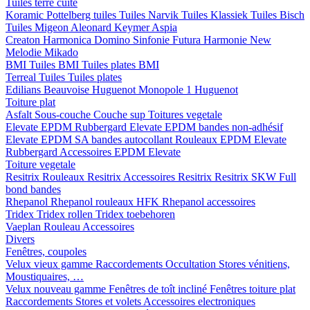
Tuiles terre cuite
Koramic
Pottelberg tuiles
Tuiles Narvik
Tuiles Klassiek
Tuiles Bisch
Tuiles Migeon
Aleonard
Keymer
Aspia
Creaton
Harmonica
Domino
Sinfonie
Futura
Harmonie New
Melodie
Mikado
BMI
Tuiles BMI
Tuiles plates BMI
Terreal
Tuiles
Tuiles plates
Edilians
Beauvoise Huguenot
Monopole 1 Huguenot
Toiture plat
Asfalt
Sous-couche
Couche sup
Toitures vegetale
Elevate EPDM Rubbergard
Elevate EPDM bandes non-adhésif
Elevate EPDM SA bandes autocollant
Rouleaux EPDM Elevate
Rubbergard
Accessoires EPDM Elevate
Toiture vegetale
Resitrix
Rouleaux Resitrix
Accessoires Resitrix
Resitrix SKW Full
bond bandes
Rhepanol
Rhepanol rouleaux HFK
Rhepanol accessoires
Tridex
Tridex rollen
Tridex toebehoren
Vaeplan
Rouleau
Accessoires
Divers
Fenêtres, coupoles
Velux vieux gamme
Raccordements
Occultation
Stores vénitiens,
Moustiquaires, …
Velux nouveau gamme
Fenêtres de toît incliné
Fenêtres toiture plat
Raccordements
Stores et volets
Accessoires electroniques