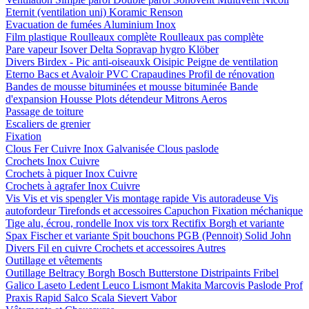
Eternit (ventilation uni)
Koramic
Renson
Evacuation de fumées
Aluminium
Inox
Film plastique
Roulleaux complète
Roulleaux pas complète
Pare vapeur
Isover
Delta
Sopravap hygro
Klöber
Divers
Birdex - Pic anti-oiseauxk Oisipic
Peigne de ventilation
Eterno Bacs et Avaloir PVC
Crapaudines
Profil de rénovation
Bandes de mousse bituminées et mousse bituminée
Bande
d'expansion
Housse
Plots détendeur
Mitrons
Aeros
Passage de toiture
Escaliers de grenier
Fixation
Clous
Fer
Cuivre
Inox
Galvanisée
Clous paslode
Crochets
Inox
Cuivre
Crochets à piquer
Inox
Cuivre
Crochets à agrafer
Inox
Cuivre
Vis
Vis et vis spengler
Vis montage rapide
Vis autoradeuse
Vis
autofordeur
Tirefonds et accessoires
Capuchon
Fixation méchanique
Tige alu, écrou, rondelle
Inox vis torx
Rectifix
Borgh et variante
Spax
Fischer et variante
Spit bouchons
PGB (Pennoit)
Solid John
Divers
Fil en cuivre
Crochets et accessoires
Autres
Outillage et vêtements
Outillage
Beltracy
Borgh
Bosch
Butterstone
Distripaints
Fribel
Galico
Laseto
Ledent
Leuco
Lismont
Makita
Marcovis
Paslode
Prof
Praxis
Rapid
Salco
Scala
Sievert
Vabor