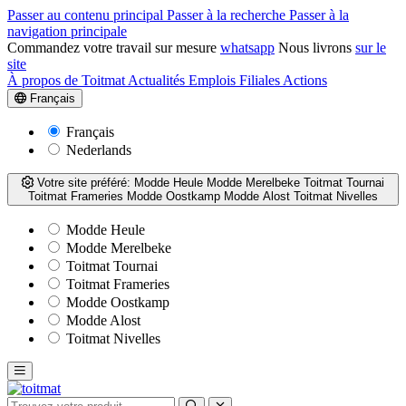
Passer au contenu principal
Passer à la recherche
Passer à la
navigation principale
Commandez votre travail sur mesure
whatsapp
Nous livrons
sur le
site
À propos de Toitmat
Actualités
Emplois
Filiales
Actions
Français
Français
Nederlands
Votre site préféré:
Modde Heule
Modde Merelbeke
Toitmat Tournai
Toitmat Frameries
Modde Oostkamp
Modde Alost
Toitmat Nivelles
Modde Heule
Modde Merelbeke
Toitmat Tournai
Toitmat Frameries
Modde Oostkamp
Modde Alost
Toitmat Nivelles