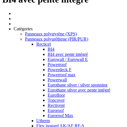
Catégories
Panneaux polystyrène (XPS)
Panneaux polyuréthene (PIR/PUR)
Recticel
BI4
BI4 avec pente intégré
Eurowall / Eurowall E
Powerroof
Powerdeck F
Powerroof max
Powerwall
Eurothane silver / silver sponning
Eurothane silver avec pente intégré
Eurofloor
Topcover
Rectivent
Euroroof
Euroroof Max
Utherm
Elev isogard AK/AF RF-S