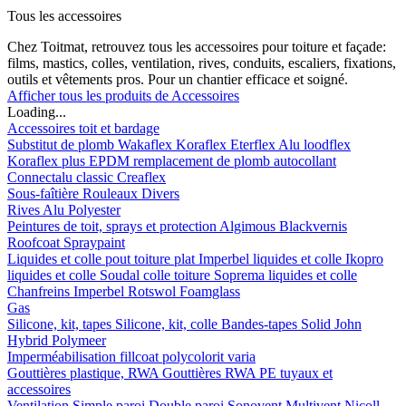
Tous les accessoires
Chez Toitmat, retrouvez tous les accessoires pour toiture et façade:
films, mastics, colles, ventilation, rives, conduits, escaliers, fixations,
outils et vêtements pros. Pour un chantier efficace et soigné.
Afficher tous les produits de Accessoires
Loading...
Accessoires toit et bardage
Substitut de plomb
Wakaflex
Koraflex
Eterflex
Alu loodflex
Koraflex plus
EPDM remplacement de plomb autocollant
Connectalu classic
Creaflex
Sous-faîtière
Rouleaux
Divers
Rives
Alu
Polyester
Peintures de toit, sprays et protection
Algimous
Blackvernis
Roofcoat
Spraypaint
Liquides et colle pout toiture plat
Imperbel liquides et colle
Ikopro
liquides et colle
Soudal colle toiture
Soprema liquides et colle
Chanfreins
Imperbel
Rotswol
Foamglass
Gas
Silicone, kit, tapes
Silicone, kit, colle
Bandes-tapes
Solid John
Hybrid Polymeer
Imperméabilisation
fillcoat
polycolorit
varia
Gouttières plastique, RWA
Gouttières
RWA
PE tuyaux et
accessoires
Ventilation
Simple paroi
Double paroi
Sonovent
Multivent
Nicoll