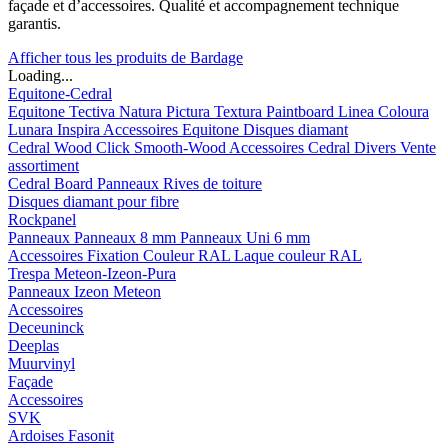
façade et d’accessoires. Qualité et accompagnement technique
garantis.
Afficher tous les produits de Bardage
Loading...
Equitone-Cedral
Equitone
Tectiva
Natura
Pictura
Textura
Paintboard
Linea
Coloura
Lunara
Inspira
Accessoires Equitone
Disques diamant
Cedral
Wood
Click Smooth-Wood
Accessoires Cedral
Divers
Vente
assortiment
Cedral Board
Panneaux
Rives de toiture
Disques diamant pour fibre
Rockpanel
Panneaux
Panneaux 8 mm
Panneaux Uni 6 mm
Accessoires
Fixation Couleur RAL
Laque couleur RAL
Trespa Meteon-Izeon-Pura
Panneaux
Izeon
Meteon
Accessoires
Deceuninck
Deeplas
Muurvinyl
Façade
Accessoires
SVK
Ardoises Fasonit