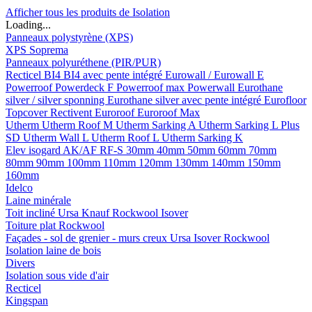
Afficher tous les produits de Isolation
Loading...
Panneaux polystyrène (XPS)
XPS Soprema
Panneaux polyuréthene (PIR/PUR)
Recticel
BI4
BI4 avec pente intégré
Eurowall / Eurowall E
Powerroof
Powerdeck F
Powerroof max
Powerwall
Eurothane
silver / silver sponning
Eurothane silver avec pente intégré
Eurofloor
Topcover
Rectivent
Euroroof
Euroroof Max
Utherm
Utherm Roof M
Utherm Sarking A
Utherm Sarking L Plus
SD
Utherm Wall L
Utherm Roof L
Utherm Sarking K
Elev isogard AK/AF RF-S
30mm
40mm
50mm
60mm
70mm
80mm
90mm
100mm
110mm
120mm
130mm
140mm
150mm
160mm
Idelco
Laine minérale
Toit incliné
Ursa
Knauf
Rockwool
Isover
Toiture plat
Rockwool
Façades - sol de grenier - murs creux
Ursa
Isover
Rockwool
Isolation laine de bois
Divers
Isolation sous vide d'air
Recticel
Kingspan