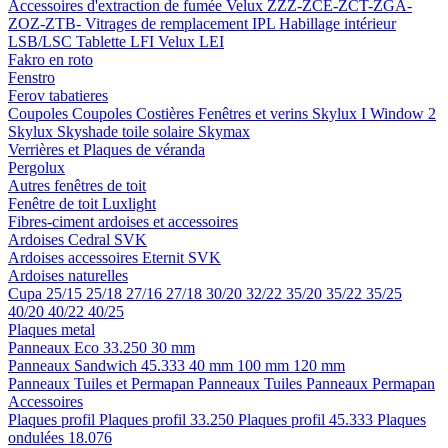
Accessoires d'extraction de fumée
Velux ZZZ-ZCE-ZCT-ZGA-
ZOZ-ZTB-
Vitrages de remplacement IPL
Habillage intérieur
LSB/LSC
Tablette LFI
Velux LEI
Fakro en roto
Fenstro
Ferov tabatieres
Coupoles
Coupoles
Costières
Fenêtres et verins
Skylux I Window 2
Skylux Skyshade toile solaire
Skymax
Verrières et Plaques de véranda
Pergolux
Autres fenêtres de toit
Fenêtre de toit Luxlight
Fibres-ciment ardoises et accessoires
Ardoises
Cedral
SVK
Ardoises accessoires
Eternit
SVK
Ardoises naturelles
Cupa
25/15
25/18
27/16
27/18
30/20
32/22
35/20
35/22
35/25
40/20
40/22
40/25
Plaques metal
Panneaux Eco 33.250
30 mm
Panneaux Sandwich 45.333
40 mm
100 mm
120 mm
Panneaux Tuiles et Permapan
Panneaux Tuiles
Panneaux Permapan
Accessoires
Plaques profil
Plaques profil 33.250
Plaques profil 45.333
Plaques
ondulées 18.076