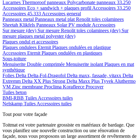
Lucarnes
Thermoroof panneaux
Polycarbonate panneaux 33.250
Accessoires Eco + sandwich + plaques profil
Accessoires 33.250
Accessoires 45.333
Accessoires general
Panneaux metal
Panneaux metal plat
Renolit toles colaminees
Sheetah Klikfels
Panneaux
Solar PV module
Accessoires
Sur mesure (dev)
Sur mesure Renolit toles colaminees (dev)
Sur
mesure plaques metal polyester (dev)
Plaques ondul et accessoires
Plaques ondulees
Eternit
Plaques ondulées en plastique
Accessoires
Eternit
Plaques ondulées en plastiques
Sous-toiture
Menuiserite
Double comprimée
Menuiserite isolant
Plaques en mat
synthétique
Folies
Delta
Delta-Fol-Dragofol
Delta maxx, fassade, vitaxx
Delta
Extremm
Delta XX Plus Strong
Delta Maxx Plus
Tyvek
Aluthermo
VM Zinc membrane
Proclima
Korafleece
Procover
Tuiles beton
BMI-RBB
Tuiles
Accessoires tuiles
Nelskamp
Tuiles
Accessoires tuiles
Tout pour votre façade
Toitmat est votre partenaire grossiste en matériaux de bardage. Que
vous planifiez une nouvelle construction ou une rénovation de
façade, nous vous proposons un large assortiment de revêtements de