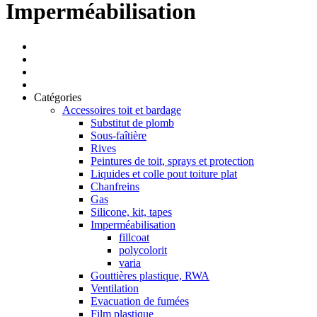
Imperméabilisation
Catégories
Accessoires toit et bardage
Substitut de plomb
Sous-faîtière
Rives
Peintures de toit, sprays et protection
Liquides et colle pout toiture plat
Chanfreins
Gas
Silicone, kit, tapes
Imperméabilisation
fillcoat
polycolorit
varia
Gouttières plastique, RWA
Ventilation
Evacuation de fumées
Film plastique