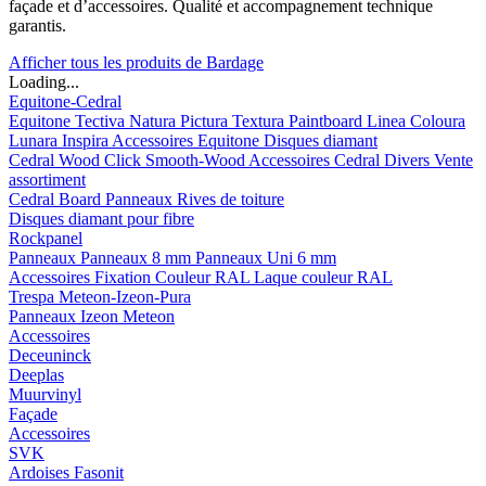
façade et d’accessoires. Qualité et accompagnement technique
garantis.
Afficher tous les produits de Bardage
Loading...
Equitone-Cedral
Equitone
Tectiva
Natura
Pictura
Textura
Paintboard
Linea
Coloura
Lunara
Inspira
Accessoires Equitone
Disques diamant
Cedral
Wood
Click Smooth-Wood
Accessoires Cedral
Divers
Vente
assortiment
Cedral Board
Panneaux
Rives de toiture
Disques diamant pour fibre
Rockpanel
Panneaux
Panneaux 8 mm
Panneaux Uni 6 mm
Accessoires
Fixation Couleur RAL
Laque couleur RAL
Trespa Meteon-Izeon-Pura
Panneaux
Izeon
Meteon
Accessoires
Deceuninck
Deeplas
Muurvinyl
Façade
Accessoires
SVK
Ardoises Fasonit