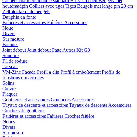
Colliers charnière
modele standard + 1 vis a l'oeil
Beugels met
houtdraadpin
Colliers avec tiges
Tiges
Beugels met lange pin 20 cm
Zelfblokkerende beugels
Dauphin en fonte
Faîtières et accessoires
Faîtières
Accessoires
Noue
Divers
Sur mesure
Bobines
Joint debout
Joint debout
Patte
Autres
Kit G3
Soudure
Fil de sodure
Tasseau
VM-Zinc Façade
Profil à clin
Profil à emboîtement
Profils de
finistions universelles
Solins
Cuivre
Plaques
Gouttières et accessoires
Gouttières
Accessoires
Tuyaux de descente et accessoires
Tuyaux de descente
Accessoires
Crochets de gouttières
Faitières et accessoires
Faîtières
Crochet faîtière
Noues
Divers
Sur mesure