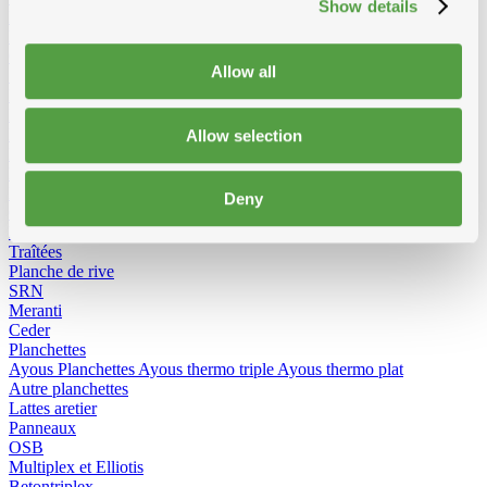
Show details
KVH-FJ traîtées
KVH-FJ pas traitees
Chevrons
Allow all
SRN traîtées
Douglas traîtées
Baddens, madrier
Baddens
SRN traîtées
KVH-FJ traîtées
KVH-FJ niet gedrenkt
Allow selection
Douglas traîtées
Madrier
SRN traitees
KVH-FJ traîtées
KVH-FJ niet gedrenkt
Douglas traitees
Deny
Cls
Pas traîtées
Traîtées
Planche de rive
SRN
Meranti
Ceder
Planchettes
Ayous Planchettes
Ayous thermo triple
Ayous thermo plat
Autre planchettes
Lattes aretier
Panneaux
OSB
Multiplex et Elliotis
Betontriplex