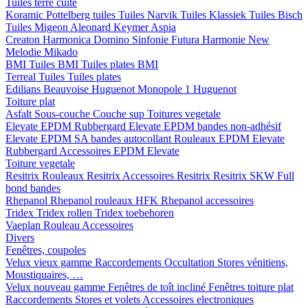
Tuiles terre cuite
Koramic
Pottelberg tuiles
Tuiles Narvik
Tuiles Klassiek
Tuiles Bisch
Tuiles Migeon
Aleonard
Keymer
Aspia
Creaton
Harmonica
Domino
Sinfonie
Futura
Harmonie New
Melodie
Mikado
BMI
Tuiles BMI
Tuiles plates BMI
Terreal
Tuiles
Tuiles plates
Edilians
Beauvoise Huguenot
Monopole 1 Huguenot
Toiture plat
Asfalt
Sous-couche
Couche sup
Toitures vegetale
Elevate EPDM Rubbergard
Elevate EPDM bandes non-adhésif
Elevate EPDM SA bandes autocollant
Rouleaux EPDM Elevate
Rubbergard
Accessoires EPDM Elevate
Toiture vegetale
Resitrix
Rouleaux Resitrix
Accessoires Resitrix
Resitrix SKW Full
bond bandes
Rhepanol
Rhepanol rouleaux HFK
Rhepanol accessoires
Tridex
Tridex rollen
Tridex toebehoren
Vaeplan
Rouleau
Accessoires
Divers
Fenêtres, coupoles
Velux vieux gamme
Raccordements
Occultation
Stores vénitiens,
Moustiquaires, …
Velux nouveau gamme
Fenêtres de toît incliné
Fenêtres toiture plat
Raccordements
Stores et volets
Accessoires electroniques