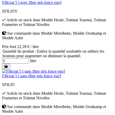
Fillcoat 5 l avec fibre gris fonce eur/l
SFIL05V
Article en stock
dans
Modde Heule
,
Toitmat Tournai
,
Toitmat
Frameries
et
Toitmat Nivelles
Sur commande
dans
Modde Merelbeke
,
Modde Oostkamp
et
Modde Aalst
Prix brut 22,39 € / litre
Quantité de produit : Entrez la quantité souhaitée ou utilisez les
boutons pour augmenter ou diminuer la quantité.
litre
Fillcoat 5 l sans fibre gris fonce eur/l
SFIL05
Article en stock
dans
Modde Heule
,
Toitmat Tournai
,
Toitmat
Frameries
et
Toitmat Nivelles
Sur commande
dans
Modde Merelbeke
,
Modde Oostkamp
et
Modde Aalst