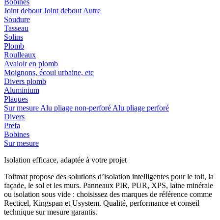
Bobines
Joint debout
Joint debout
Autre
Soudure
Tasseau
Solins
Plomb
Roulleaux
Avaloir en plomb
Moignons, écoul urbaine, etc
Divers plomb
Aluminium
Plaques
Sur mesure
Alu pliage non-perforé
Alu pliage perforé
Divers
Prefa
Bobines
Sur mesure
Isolation efficace, adaptée à votre projet
Toitmat propose des solutions d’isolation intelligentes pour le toit, la
façade, le sol et les murs. Panneaux PIR, PUR, XPS, laine minérale
ou isolation sous vide : choisissez des marques de référence comme
Recticel, Kingspan et Usystem. Qualité, performance et conseil
technique sur mesure garantis.