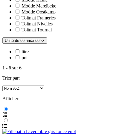
Modde Merelbeke
Modde Oostkamp
Toitmat Frameries
Toitmat Nivelles
Toitmat Tournai
Unité de commande
litre
pot
1
-
6
sur
6
Trier par:
Afficher: