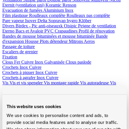
Eternit (ventilation uni)
Koramic
Renson
Evacuation de fumées
Aluminium
Inox
Film plastique
Roulleaux complète
Roulleaux pas complète
Pare vapeur
Isover
Delta
Sopravap hygro
Klöber
Divers
Birdex - Pic anti-oiseauxk Oisipic
Peigne de ventilation
Eterno Bacs et Avaloir PVC
Crapaudines
Profil de rénovation
Bandes de mousse bituminées et mousse bituminée
Bande
d'expansion
Housse
Plots détendeur
Mitrons
Aeros
Passage de toiture
Escaliers de grenier
Fixation
Clous
Fer
Cuivre
Inox
Galvanisée
Clous paslode
Crochets
Inox
Cuivre
Crochets à piquer
Inox
Cuivre
Crochets à agrafer
Inox
Cuivre
Vis
Vis et vis spengler
Vis montage rapide
Vis autoradeuse
Vis
autofordeur
Tirefonds et accessoires
Capuchon
Fixation méchanique
Tige alu, écrou, rondelle
Inox vis torx
Rectifix
Borgh et variante
Spax
Fischer et variante
Spit bouchons
PGB (Pennoit)
Solid John
Divers
Fil en cuivre
Crochets et accessoires
Autres
This website uses cookies
Outillage et vêtements
Outillage
Beltracy
Borgh
Bosch
Butterstone
Distripaints
Fribel
We use cookies to personalise content and ads, to
Galico
Laseto
Ledent
Leuco
Lismont
Makita
Marcovis
Paslode
Prof
provide social media features and to analyse our traffic.
Praxis
Rapid
Salco
Scala
Sievert
Vabor