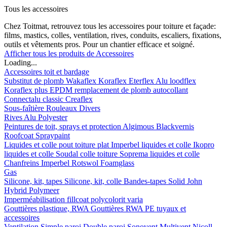
Tous les accessoires
Chez Toitmat, retrouvez tous les accessoires pour toiture et façade:
films, mastics, colles, ventilation, rives, conduits, escaliers, fixations,
outils et vêtements pros. Pour un chantier efficace et soigné.
Afficher tous les produits de Accessoires
Loading...
Accessoires toit et bardage
Substitut de plomb
Wakaflex
Koraflex
Eterflex
Alu loodflex
Koraflex plus
EPDM remplacement de plomb autocollant
Connectalu classic
Creaflex
Sous-faîtière
Rouleaux
Divers
Rives
Alu
Polyester
Peintures de toit, sprays et protection
Algimous
Blackvernis
Roofcoat
Spraypaint
Liquides et colle pout toiture plat
Imperbel liquides et colle
Ikopro
liquides et colle
Soudal colle toiture
Soprema liquides et colle
Chanfreins
Imperbel
Rotswol
Foamglass
Gas
Silicone, kit, tapes
Silicone, kit, colle
Bandes-tapes
Solid John
Hybrid Polymeer
Imperméabilisation
fillcoat
polycolorit
varia
Gouttières plastique, RWA
Gouttières
RWA
PE tuyaux et
accessoires
Ventilation
Simple paroi
Double paroi
Sonovent
Multivent
Nicoll