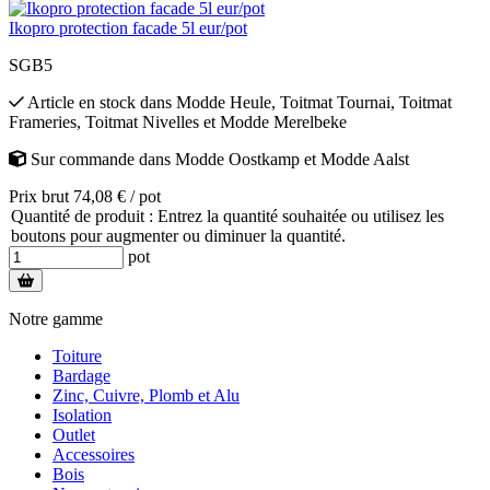
Ikopro protection facade 5l eur/pot
SGB5
Article en stock
dans
Modde Heule
,
Toitmat Tournai
,
Toitmat
Frameries
,
Toitmat Nivelles
et
Modde Merelbeke
Sur commande
dans
Modde Oostkamp
et
Modde Aalst
Prix brut 74,08 € / pot
Quantité de produit : Entrez la quantité souhaitée ou utilisez les
boutons pour augmenter ou diminuer la quantité.
pot
Notre gamme
Toiture
Bardage
Zinc, Cuivre, Plomb et Alu
Isolation
Outlet
Accessoires
Bois