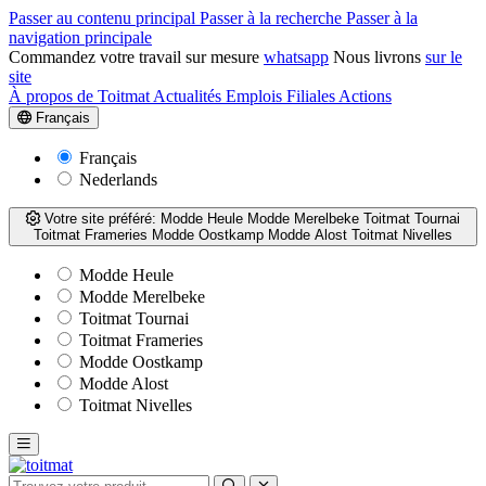
Passer au contenu principal
Passer à la recherche
Passer à la
navigation principale
Commandez votre travail sur mesure
whatsapp
Nous livrons
sur le
site
À propos de Toitmat
Actualités
Emplois
Filiales
Actions
Français
Français
Nederlands
Votre site préféré:
Modde Heule
Modde Merelbeke
Toitmat Tournai
Toitmat Frameries
Modde Oostkamp
Modde Alost
Toitmat Nivelles
Modde Heule
Modde Merelbeke
Toitmat Tournai
Toitmat Frameries
Modde Oostkamp
Modde Alost
Toitmat Nivelles