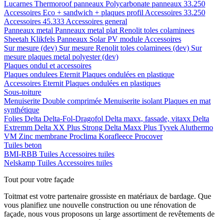
Lucarnes
Thermoroof panneaux
Polycarbonate panneaux 33.250
Accessoires Eco + sandwich + plaques profil
Accessoires 33.250
Accessoires 45.333
Accessoires general
Panneaux metal
Panneaux metal plat
Renolit toles colaminees
Sheetah Klikfels
Panneaux
Solar PV module
Accessoires
Sur mesure (dev)
Sur mesure Renolit toles colaminees (dev)
Sur
mesure plaques metal polyester (dev)
Plaques ondul et accessoires
Plaques ondulees
Eternit
Plaques ondulées en plastique
Accessoires
Eternit
Plaques ondulées en plastiques
Sous-toiture
Menuiserite
Double comprimée
Menuiserite isolant
Plaques en mat
synthétique
Folies
Delta
Delta-Fol-Dragofol
Delta maxx, fassade, vitaxx
Delta
Extremm
Delta XX Plus Strong
Delta Maxx Plus
Tyvek
Aluthermo
VM Zinc membrane
Proclima
Korafleece
Procover
Tuiles beton
BMI-RBB
Tuiles
Accessoires tuiles
Nelskamp
Tuiles
Accessoires tuiles
Tout pour votre façade
Toitmat est votre partenaire grossiste en matériaux de bardage. Que
vous planifiez une nouvelle construction ou une rénovation de
façade, nous vous proposons un large assortiment de revêtements de