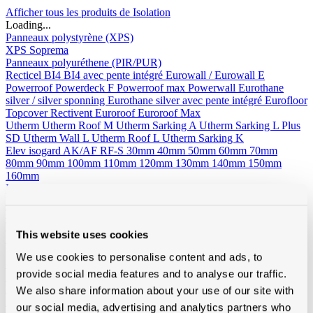
Afficher tous les produits de Isolation
Loading...
Panneaux polystyrène (XPS)
XPS Soprema
Panneaux polyuréthene (PIR/PUR)
Recticel
BI4
BI4 avec pente intégré
Eurowall / Eurowall E
Powerroof
Powerdeck F
Powerroof max
Powerwall
Eurothane
silver / silver sponning
Eurothane silver avec pente intégré
Eurofloor
Topcover
Rectivent
Euroroof
Euroroof Max
Utherm
Utherm Roof M
Utherm Sarking A
Utherm Sarking L Plus
SD
Utherm Wall L
Utherm Roof L
Utherm Sarking K
Elev isogard AK/AF RF-S
30mm
40mm
50mm
60mm
70mm
80mm
90mm
100mm
110mm
120mm
130mm
140mm
150mm
160mm
Idelco
Laine minérale
Toit incliné
Ursa
Knauf
Rockwool
Isover
Toiture plat
Rockwool
This website uses cookies
Façades - sol de grenier - murs creux
Ursa
Isover
Rockwool
Isolation laine de bois
We use cookies to personalise content and ads, to
Divers
provide social media features and to analyse our traffic.
Isolation sous vide d'air
Recticel
We also share information about your use of our site with
Kingspan
our social media, advertising and analytics partners who