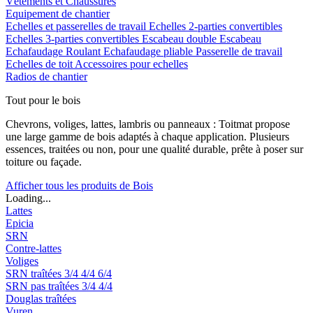
Vêtements et Chaussures
Equipement de chantier
Echelles et passerelles de travail
Echelles 2-parties convertibles
Echelles 3-parties convertibles
Escabeau double
Escabeau
Echafaudage Roulant
Echafaudage pliable
Passerelle de travail
Echelles de toit
Accessoires pour echelles
Radios de chantier
Tout pour le bois
Chevrons, voliges, lattes, lambris ou panneaux : Toitmat propose
une large gamme de bois adaptés à chaque application. Plusieurs
essences, traitées ou non, pour une qualité durable, prête à poser sur
toiture ou façade.
Afficher tous les produits de Bois
Loading...
Lattes
Epicia
SRN
Contre-lattes
Voliges
SRN traîtées
3/4
4/4
6/4
SRN pas traîtées
3/4
4/4
Douglas traîtées
Vuren