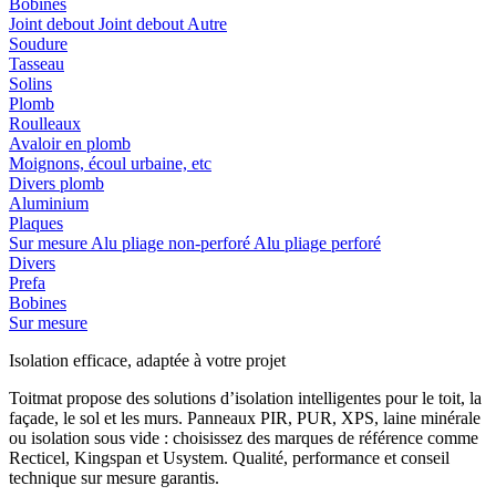
Bobines
Joint debout
Joint debout
Autre
Soudure
Tasseau
Solins
Plomb
Roulleaux
Avaloir en plomb
Moignons, écoul urbaine, etc
Divers plomb
Aluminium
Plaques
Sur mesure
Alu pliage non-perforé
Alu pliage perforé
Divers
Prefa
Bobines
Sur mesure
Isolation efficace, adaptée à votre projet
Toitmat propose des solutions d’isolation intelligentes pour le toit, la
façade, le sol et les murs. Panneaux PIR, PUR, XPS, laine minérale
ou isolation sous vide : choisissez des marques de référence comme
Recticel, Kingspan et Usystem. Qualité, performance et conseil
technique sur mesure garantis.