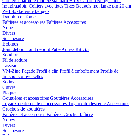
Colliers charnière
modele standard + 1 vis a l'oeil
Beugels met
houtdraadpin
Colliers avec tiges
Tiges
Beugels met lange pin 20 cm
Zelfblokkerende beugels
Dauphin en fonte
Faîtières et accessoires
Faîtières
Accessoires
Noue
Divers
Sur mesure
Bobines
Joint debout
Joint debout
Patte
Autres
Kit G3
Soudure
Fil de sodure
Tasseau
VM-Zinc Façade
Profil à clin
Profil à emboîtement
Profils de
finistions universelles
Solins
Cuivre
Plaques
Gouttières et accessoires
Gouttières
Accessoires
Tuyaux de descente et accessoires
Tuyaux de descente
Accessoires
Crochets de gouttières
Faitières et accessoires
Faîtières
Crochet faîtière
Noues
Divers
Sur mesure