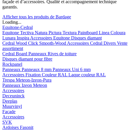
façade et d’accessoires. Qualité et accompagnement technique
garantis.
Afficher tous les produits de Bardage
Loading...
Equitone-Cedral
Equitone
Tectiva
Natura
Pictura
Textura
Paintboard
Linea
Coloura
Lunara
Inspira
Accessoires Equitone
Disques diamant
Cedral
Wood
Click Smooth-Wood
Accessoires Cedral
Divers
Vente
assortiment
Cedral Board
Panneaux
Rives de toiture
Disques diamant pour fibre
Rockpanel
Panneaux
Panneaux 8 mm
Panneaux Uni 6 mm
Accessoires
Fixation Couleur RAL
Laque couleur RAL
Trespa Meteon-Izeon-Pura
Panneaux
Izeon
Meteon
Accessoires
Deceuninck
Deeplas
Muurvinyl
Façade
Accessoires
SVK
Ardoises Fasonit