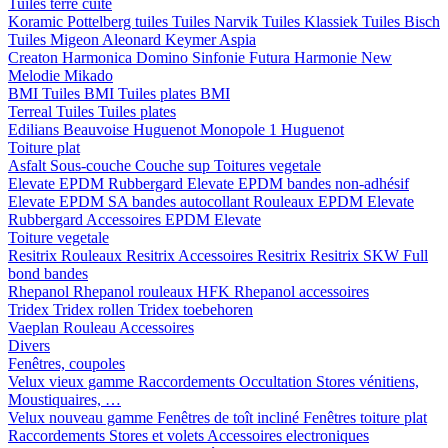
Tuiles terre cuite
Koramic
Pottelberg tuiles
Tuiles Narvik
Tuiles Klassiek
Tuiles Bisch
Tuiles Migeon
Aleonard
Keymer
Aspia
Creaton
Harmonica
Domino
Sinfonie
Futura
Harmonie New
Melodie
Mikado
BMI
Tuiles BMI
Tuiles plates BMI
Terreal
Tuiles
Tuiles plates
Edilians
Beauvoise Huguenot
Monopole 1 Huguenot
Toiture plat
Asfalt
Sous-couche
Couche sup
Toitures vegetale
Elevate EPDM Rubbergard
Elevate EPDM bandes non-adhésif
Elevate EPDM SA bandes autocollant
Rouleaux EPDM Elevate
Rubbergard
Accessoires EPDM Elevate
Toiture vegetale
Resitrix
Rouleaux Resitrix
Accessoires Resitrix
Resitrix SKW Full
bond bandes
Rhepanol
Rhepanol rouleaux HFK
Rhepanol accessoires
Tridex
Tridex rollen
Tridex toebehoren
Vaeplan
Rouleau
Accessoires
Divers
Fenêtres, coupoles
Velux vieux gamme
Raccordements
Occultation
Stores vénitiens,
Moustiquaires, …
Velux nouveau gamme
Fenêtres de toît incliné
Fenêtres toiture plat
Raccordements
Stores et volets
Accessoires electroniques