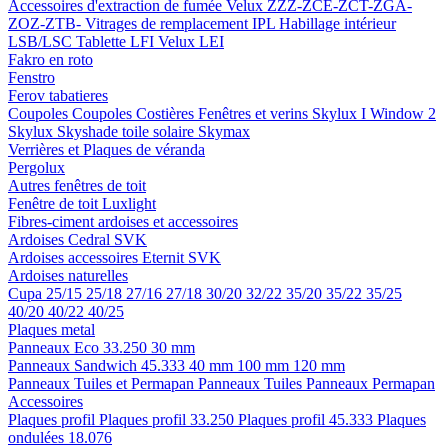
Accessoires d'extraction de fumée
Velux ZZZ-ZCE-ZCT-ZGA-
ZOZ-ZTB-
Vitrages de remplacement IPL
Habillage intérieur
LSB/LSC
Tablette LFI
Velux LEI
Fakro en roto
Fenstro
Ferov tabatieres
Coupoles
Coupoles
Costières
Fenêtres et verins
Skylux I Window 2
Skylux Skyshade toile solaire
Skymax
Verrières et Plaques de véranda
Pergolux
Autres fenêtres de toit
Fenêtre de toit Luxlight
Fibres-ciment ardoises et accessoires
Ardoises
Cedral
SVK
Ardoises accessoires
Eternit
SVK
Ardoises naturelles
Cupa
25/15
25/18
27/16
27/18
30/20
32/22
35/20
35/22
35/25
40/20
40/22
40/25
Plaques metal
Panneaux Eco 33.250
30 mm
Panneaux Sandwich 45.333
40 mm
100 mm
120 mm
Panneaux Tuiles et Permapan
Panneaux Tuiles
Panneaux Permapan
Accessoires
Plaques profil
Plaques profil 33.250
Plaques profil 45.333
Plaques
ondulées 18.076