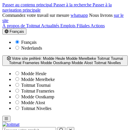
Passer au contenu principal
Passer à la recherche
Passer à la
navigation principale
Commandez votre travail sur mesure
whatsapp
Nous livrons
sur le
site
À propos de Toitmat
Actualités
Emplois
Filiales
Actions
Français
Français
Nederlands
Votre site préféré:
Modde Heule
Modde Merelbeke
Toitmat Tournai
Toitmat Frameries
Modde Oostkamp
Modde Alost
Toitmat Nivelles
Modde Heule
Modde Merelbeke
Toitmat Tournai
Toitmat Frameries
Modde Oostkamp
Modde Alost
Toitmat Nivelles