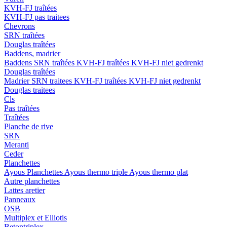
KVH-FJ traîtées
KVH-FJ pas traitees
Chevrons
SRN traîtées
Douglas traîtées
Baddens, madrier
Baddens
SRN traîtées
KVH-FJ traîtées
KVH-FJ niet gedrenkt
Douglas traîtées
Madrier
SRN traitees
KVH-FJ traîtées
KVH-FJ niet gedrenkt
Douglas traitees
Cls
Pas traîtées
Traîtées
Planche de rive
SRN
Meranti
Ceder
Planchettes
Ayous Planchettes
Ayous thermo triple
Ayous thermo plat
Autre planchettes
Lattes aretier
Panneaux
OSB
Multiplex et Elliotis
Betontriplex