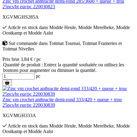
Zinc vm crochet anthracite demi-rond 285/3600 + queue + trou
25pcs/bt eur/pc 220030823
XGVMGHS285A
Article en stock
dans
Modde Heule
,
Modde Merelbeke
,
Modde
Oostkamp
et
Modde Aalst
Sur commande
dans
Toitmat Tournai
,
Toitmat Frameries
et
Toitmat Nivelles
Prix brut 3,84 € / pc
Quantité de produit : Entrez la quantité souhaitée ou utilisez les
boutons pour augmenter ou diminuer la quantité.
pc
Zinc vm crochet anthracite demi-rond 333/420 + queue + trou
25pcs/bt eur/pc 220030839
XGVMGH333A
Article en stock
dans
Modde Heule
,
Modde Merelbeke
,
Modde
Oostkamp
et
Modde Aalst