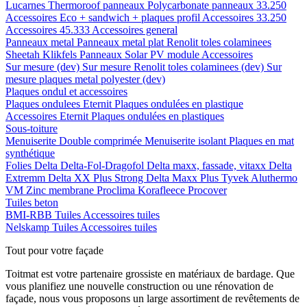
Lucarnes
Thermoroof panneaux
Polycarbonate panneaux 33.250
Accessoires Eco + sandwich + plaques profil
Accessoires 33.250
Accessoires 45.333
Accessoires general
Panneaux metal
Panneaux metal plat
Renolit toles colaminees
Sheetah Klikfels
Panneaux
Solar PV module
Accessoires
Sur mesure (dev)
Sur mesure Renolit toles colaminees (dev)
Sur
mesure plaques metal polyester (dev)
Plaques ondul et accessoires
Plaques ondulees
Eternit
Plaques ondulées en plastique
Accessoires
Eternit
Plaques ondulées en plastiques
Sous-toiture
Menuiserite
Double comprimée
Menuiserite isolant
Plaques en mat
synthétique
Folies
Delta
Delta-Fol-Dragofol
Delta maxx, fassade, vitaxx
Delta
Extremm
Delta XX Plus Strong
Delta Maxx Plus
Tyvek
Aluthermo
VM Zinc membrane
Proclima
Korafleece
Procover
Tuiles beton
BMI-RBB
Tuiles
Accessoires tuiles
Nelskamp
Tuiles
Accessoires tuiles
Tout pour votre façade
Toitmat est votre partenaire grossiste en matériaux de bardage. Que
vous planifiez une nouvelle construction ou une rénovation de
façade, nous vous proposons un large assortiment de revêtements de