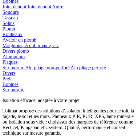
Bobines
Joint debout
Joint debout
Autre
Soudure
Tasseau
Solins
Plomb
Roulleaux
Avaloir en plomb
Moignons, écoul urbaine, etc
Divers plomb
Aluminium
Plaques
Sur mesure
Alu pliage non-perforé
Alu pliage perforé
Divers
Prefa
Bobines
Sur mesure
Isolation efficace, adaptée à votre projet
Toitmat propose des solutions d’isolation intelligentes pour le toit, la
façade, le sol et les murs. Panneaux PIR, PUR, XPS, laine minérale
ou isolation sous vide : choisissez des marques de référence comme
Recticel, Kingspan et Usystem. Qualité, performance et conseil
technique sur mesure garantis.