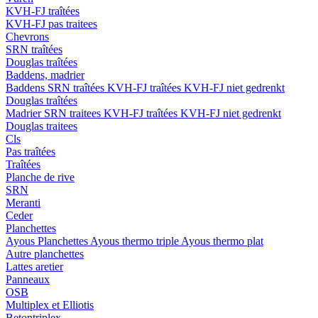
KVH-FJ traîtées
KVH-FJ pas traitees
Chevrons
SRN traîtées
Douglas traîtées
Baddens, madrier
Baddens
SRN traîtées
KVH-FJ traîtées
KVH-FJ niet gedrenkt
Douglas traîtées
Madrier
SRN traitees
KVH-FJ traîtées
KVH-FJ niet gedrenkt
Douglas traitees
Cls
Pas traîtées
Traîtées
Planche de rive
SRN
Meranti
Ceder
Planchettes
Ayous Planchettes
Ayous thermo triple
Ayous thermo plat
Autre planchettes
Lattes aretier
Panneaux
OSB
Multiplex et Elliotis
Betontriplex