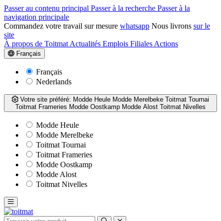
Passer au contenu principal
Passer à la recherche
Passer à la
navigation principale
Commandez votre travail sur mesure
whatsapp
Nous livrons
sur le
site
À propos de Toitmat
Actualités
Emplois
Filiales
Actions
Français
Français
Nederlands
Votre site préféré:
Modde Heule
Modde Merelbeke
Toitmat Tournai
Toitmat Frameries
Modde Oostkamp
Modde Alost
Toitmat Nivelles
Modde Heule
Modde Merelbeke
Toitmat Tournai
Toitmat Frameries
Modde Oostkamp
Modde Alost
Toitmat Nivelles