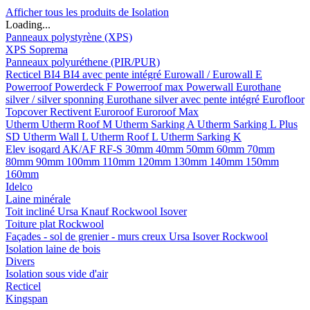
Afficher tous les produits de Isolation
Loading...
Panneaux polystyrène (XPS)
XPS Soprema
Panneaux polyuréthene (PIR/PUR)
Recticel
BI4
BI4 avec pente intégré
Eurowall / Eurowall E
Powerroof
Powerdeck F
Powerroof max
Powerwall
Eurothane
silver / silver sponning
Eurothane silver avec pente intégré
Eurofloor
Topcover
Rectivent
Euroroof
Euroroof Max
Utherm
Utherm Roof M
Utherm Sarking A
Utherm Sarking L Plus
SD
Utherm Wall L
Utherm Roof L
Utherm Sarking K
Elev isogard AK/AF RF-S
30mm
40mm
50mm
60mm
70mm
80mm
90mm
100mm
110mm
120mm
130mm
140mm
150mm
160mm
Idelco
Laine minérale
Toit incliné
Ursa
Knauf
Rockwool
Isover
Toiture plat
Rockwool
Façades - sol de grenier - murs creux
Ursa
Isover
Rockwool
Isolation laine de bois
Divers
Isolation sous vide d'air
Recticel
Kingspan