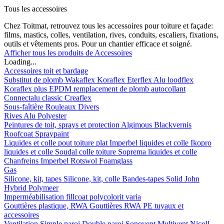
Tous les accessoires
Chez Toitmat, retrouvez tous les accessoires pour toiture et façade:
films, mastics, colles, ventilation, rives, conduits, escaliers, fixations,
outils et vêtements pros. Pour un chantier efficace et soigné.
Afficher tous les produits de Accessoires
Loading...
Accessoires toit et bardage
Substitut de plomb
Wakaflex
Koraflex
Eterflex
Alu loodflex
Koraflex plus
EPDM remplacement de plomb autocollant
Connectalu classic
Creaflex
Sous-faîtière
Rouleaux
Divers
Rives
Alu
Polyester
Peintures de toit, sprays et protection
Algimous
Blackvernis
Roofcoat
Spraypaint
Liquides et colle pout toiture plat
Imperbel liquides et colle
Ikopro
liquides et colle
Soudal colle toiture
Soprema liquides et colle
Chanfreins
Imperbel
Rotswol
Foamglass
Gas
Silicone, kit, tapes
Silicone, kit, colle
Bandes-tapes
Solid John
Hybrid Polymeer
Imperméabilisation
fillcoat
polycolorit
varia
Gouttières plastique, RWA
Gouttières
RWA
PE tuyaux et
accessoires
Ventilation
Simple paroi
Double paroi
Sonovent
Multivent
Nicoll