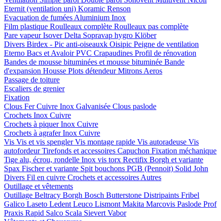
Eternit (ventilation uni)
Koramic
Renson
Evacuation de fumées
Aluminium
Inox
Film plastique
Roulleaux complète
Roulleaux pas complète
Pare vapeur
Isover
Delta
Sopravap hygro
Klöber
Divers
Birdex - Pic anti-oiseauxk Oisipic
Peigne de ventilation
Eterno Bacs et Avaloir PVC
Crapaudines
Profil de rénovation
Bandes de mousse bituminées et mousse bituminée
Bande
d'expansion
Housse
Plots détendeur
Mitrons
Aeros
Passage de toiture
Escaliers de grenier
Fixation
Clous
Fer
Cuivre
Inox
Galvanisée
Clous paslode
Crochets
Inox
Cuivre
Crochets à piquer
Inox
Cuivre
Crochets à agrafer
Inox
Cuivre
Vis
Vis et vis spengler
Vis montage rapide
Vis autoradeuse
Vis
autofordeur
Tirefonds et accessoires
Capuchon
Fixation méchanique
Tige alu, écrou, rondelle
Inox vis torx
Rectifix
Borgh et variante
Spax
Fischer et variante
Spit bouchons
PGB (Pennoit)
Solid John
Divers
Fil en cuivre
Crochets et accessoires
Autres
Outillage et vêtements
Outillage
Beltracy
Borgh
Bosch
Butterstone
Distripaints
Fribel
Galico
Laseto
Ledent
Leuco
Lismont
Makita
Marcovis
Paslode
Prof
Praxis
Rapid
Salco
Scala
Sievert
Vabor