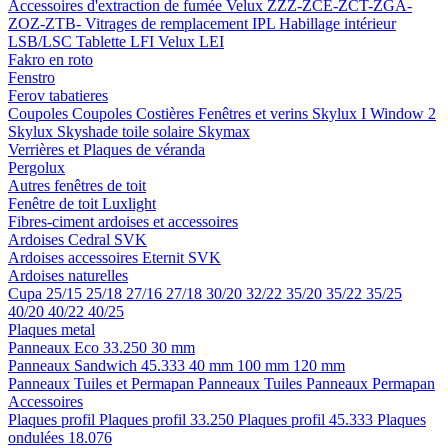
Accessoires d'extraction de fumée
Velux ZZZ-ZCE-ZCT-ZGA-
ZOZ-ZTB-
Vitrages de remplacement IPL
Habillage intérieur
LSB/LSC
Tablette LFI
Velux LEI
Fakro en roto
Fenstro
Ferov tabatieres
Coupoles
Coupoles
Costières
Fenêtres et verins
Skylux I Window 2
Skylux Skyshade toile solaire
Skymax
Verrières et Plaques de véranda
Pergolux
Autres fenêtres de toit
Fenêtre de toit Luxlight
Fibres-ciment ardoises et accessoires
Ardoises
Cedral
SVK
Ardoises accessoires
Eternit
SVK
Ardoises naturelles
Cupa
25/15
25/18
27/16
27/18
30/20
32/22
35/20
35/22
35/25
40/20
40/22
40/25
Plaques metal
Panneaux Eco 33.250
30 mm
Panneaux Sandwich 45.333
40 mm
100 mm
120 mm
Panneaux Tuiles et Permapan
Panneaux Tuiles
Panneaux Permapan
Accessoires
Plaques profil
Plaques profil 33.250
Plaques profil 45.333
Plaques
ondulées 18.076