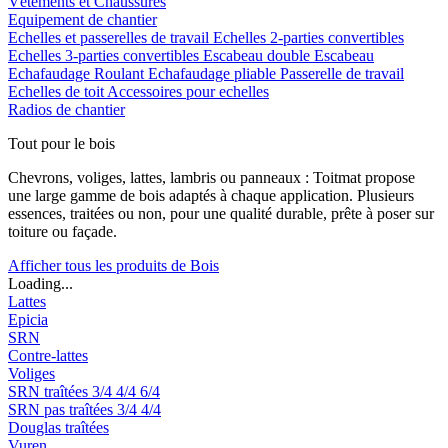
Vêtements et Chaussures
Equipement de chantier
Echelles et passerelles de travail
Echelles 2-parties convertibles
Echelles 3-parties convertibles
Escabeau double
Escabeau
Echafaudage Roulant
Echafaudage pliable
Passerelle de travail
Echelles de toit
Accessoires pour echelles
Radios de chantier
Tout pour le bois
Chevrons, voliges, lattes, lambris ou panneaux : Toitmat propose
une large gamme de bois adaptés à chaque application. Plusieurs
essences, traitées ou non, pour une qualité durable, prête à poser sur
toiture ou façade.
Afficher tous les produits de Bois
Loading...
Lattes
Epicia
SRN
Contre-lattes
Voliges
SRN traîtées
3/4
4/4
6/4
SRN pas traîtées
3/4
4/4
Douglas traîtées
Vuren