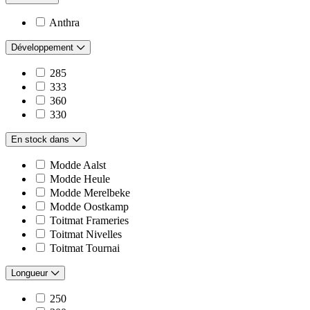
Anthra
Développement
285
333
360
330
En stock dans
Modde Aalst
Modde Heule
Modde Merelbeke
Modde Oostkamp
Toitmat Frameries
Toitmat Nivelles
Toitmat Tournai
Longueur
250