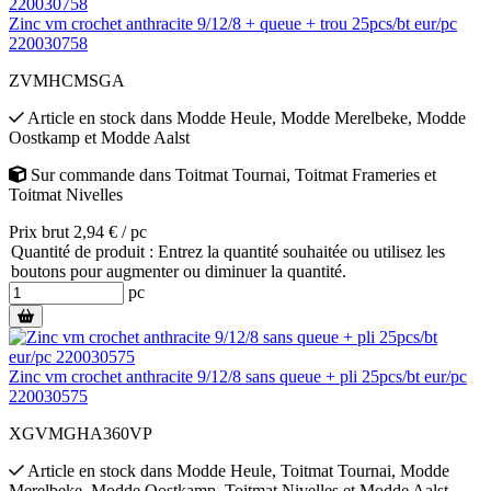
Zinc vm crochet anthracite 9/12/8 + queue + trou 25pcs/bt eur/pc
220030758
ZVMHCMSGA
Article en stock
dans
Modde Heule
,
Modde Merelbeke
,
Modde
Oostkamp
et
Modde Aalst
Sur commande
dans
Toitmat Tournai
,
Toitmat Frameries
et
Toitmat Nivelles
Prix brut 2,94 € / pc
Quantité de produit : Entrez la quantité souhaitée ou utilisez les
boutons pour augmenter ou diminuer la quantité.
pc
Zinc vm crochet anthracite 9/12/8 sans queue + pli 25pcs/bt eur/pc
220030575
XGVMGHA360VP
Article en stock
dans
Modde Heule
,
Toitmat Tournai
,
Modde
Merelbeke
,
Modde Oostkamp
,
Toitmat Nivelles
et
Modde Aalst