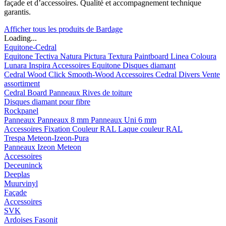
façade et d’accessoires. Qualité et accompagnement technique
garantis.
Afficher tous les produits de Bardage
Loading...
Equitone-Cedral
Equitone
Tectiva
Natura
Pictura
Textura
Paintboard
Linea
Coloura
Lunara
Inspira
Accessoires Equitone
Disques diamant
Cedral
Wood
Click Smooth-Wood
Accessoires Cedral
Divers
Vente
assortiment
Cedral Board
Panneaux
Rives de toiture
Disques diamant pour fibre
Rockpanel
Panneaux
Panneaux 8 mm
Panneaux Uni 6 mm
Accessoires
Fixation Couleur RAL
Laque couleur RAL
Trespa Meteon-Izeon-Pura
Panneaux
Izeon
Meteon
Accessoires
Deceuninck
Deeplas
Muurvinyl
Façade
Accessoires
SVK
Ardoises Fasonit