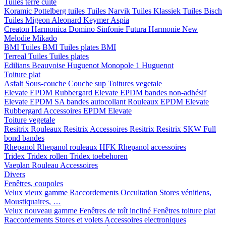
Tuiles terre cuite
Koramic
Pottelberg tuiles
Tuiles Narvik
Tuiles Klassiek
Tuiles Bisch
Tuiles Migeon
Aleonard
Keymer
Aspia
Creaton
Harmonica
Domino
Sinfonie
Futura
Harmonie New
Melodie
Mikado
BMI
Tuiles BMI
Tuiles plates BMI
Terreal
Tuiles
Tuiles plates
Edilians
Beauvoise Huguenot
Monopole 1 Huguenot
Toiture plat
Asfalt
Sous-couche
Couche sup
Toitures vegetale
Elevate EPDM Rubbergard
Elevate EPDM bandes non-adhésif
Elevate EPDM SA bandes autocollant
Rouleaux EPDM Elevate
Rubbergard
Accessoires EPDM Elevate
Toiture vegetale
Resitrix
Rouleaux Resitrix
Accessoires Resitrix
Resitrix SKW Full
bond bandes
Rhepanol
Rhepanol rouleaux HFK
Rhepanol accessoires
Tridex
Tridex rollen
Tridex toebehoren
Vaeplan
Rouleau
Accessoires
Divers
Fenêtres, coupoles
Velux vieux gamme
Raccordements
Occultation
Stores vénitiens,
Moustiquaires, …
Velux nouveau gamme
Fenêtres de toît incliné
Fenêtres toiture plat
Raccordements
Stores et volets
Accessoires electroniques