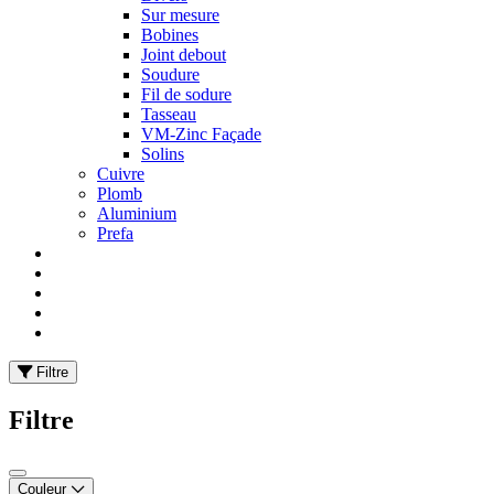
Sur mesure
Bobines
Joint debout
Soudure
Fil de sodure
Tasseau
VM-Zinc Façade
Solins
Cuivre
Plomb
Aluminium
Prefa
Filtre
Filtre
Couleur