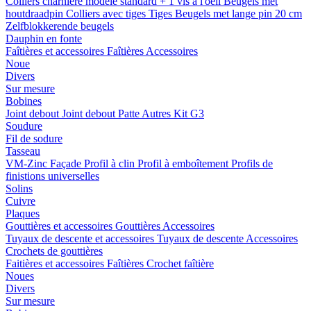
Colliers charnière
modele standard + 1 vis a l'oeil
Beugels met
houtdraadpin
Colliers avec tiges
Tiges
Beugels met lange pin 20 cm
Zelfblokkerende beugels
Dauphin en fonte
Faîtières et accessoires
Faîtières
Accessoires
Noue
Divers
Sur mesure
Bobines
Joint debout
Joint debout
Patte
Autres
Kit G3
Soudure
Fil de sodure
Tasseau
VM-Zinc Façade
Profil à clin
Profil à emboîtement
Profils de
finistions universelles
Solins
Cuivre
Plaques
Gouttières et accessoires
Gouttières
Accessoires
Tuyaux de descente et accessoires
Tuyaux de descente
Accessoires
Crochets de gouttières
Faitières et accessoires
Faîtières
Crochet faîtière
Noues
Divers
Sur mesure