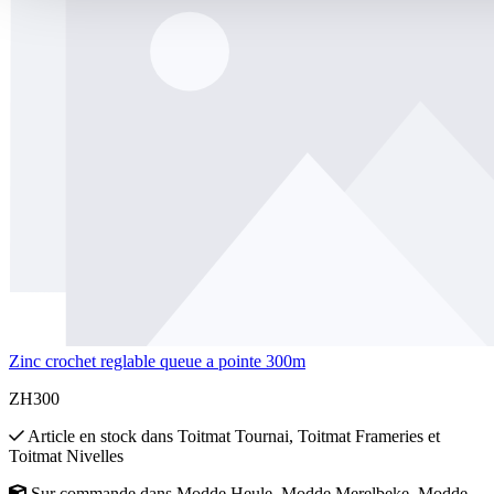
Zinc crochet reglable queue a pointe 300m
ZH300
Article en stock
dans
Toitmat Tournai
,
Toitmat Frameries
et
Toitmat Nivelles
Sur commande
dans
Modde Heule
,
Modde Merelbeke
,
Modde