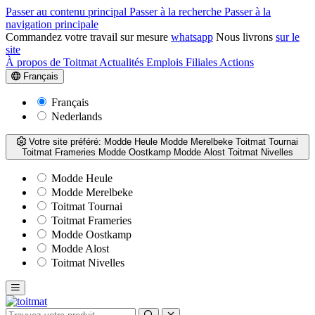
Passer au contenu principal
Passer à la recherche
Passer à la
navigation principale
Commandez votre travail sur mesure
whatsapp
Nous livrons
sur le
site
À propos de Toitmat
Actualités
Emplois
Filiales
Actions
Français
Français
Nederlands
Votre site préféré:
Modde Heule
Modde Merelbeke
Toitmat Tournai
Toitmat Frameries
Modde Oostkamp
Modde Alost
Toitmat Nivelles
Modde Heule
Modde Merelbeke
Toitmat Tournai
Toitmat Frameries
Modde Oostkamp
Modde Alost
Toitmat Nivelles