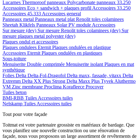
Lucarnes
Thermoroof panneaux
Polycarbonate panneaux 33.250
Accessoires Eco + sandwich + plaques profil
Accessoires 33.250
Accessoires 45.333
Accessoires general
Panneaux metal
Panneaux metal plat
Renolit toles colaminees
Sheetah Klikfels
Panneaux
Solar PV module
Accessoires
Sur mesure (dev)
Sur mesure Renolit toles colaminees (dev)
Sur
mesure plaques metal polyester (dev)
Plaques ondul et accessoires
Plaques ondulees
Eternit
Plaques ondulées en plastique
Accessoires
Eternit
Plaques ondulées en plastiques
Sous-toiture
Menuiserite
Double comprimée
Menuiserite isolant
Plaques en mat
synthétique
Folies
Delta
Delta-Fol-Dragofol
Delta maxx, fassade, vitaxx
Delta
Extremm
Delta XX Plus Strong
Delta Maxx Plus
Tyvek
Aluthermo
VM Zinc membrane
Proclima
Korafleece
Procover
Tuiles beton
BMI-RBB
Tuiles
Accessoires tuiles
Nelskamp
Tuiles
Accessoires tuiles
Tout pour votre façade
Toitmat est votre partenaire grossiste en matériaux de bardage. Que
vous planifiez une nouvelle construction ou une rénovation de
façade, nous vous proposons un large assortiment de revêtements de