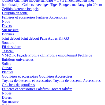
Colliers charnière
modele standard + 1 vis a l'oeil
Beugels met
houtdraadpin
Colliers avec tiges
Tiges
Beugels met lange pin 20 cm
Zelfblokkerende beugels
Dauphin en fonte
Faîtières et accessoires
Faîtières
Accessoires
Noue
Divers
Sur mesure
Bobines
Joint debout
Joint debout
Patte
Autres
Kit G3
Soudure
Fil de sodure
Tasseau
VM-Zinc Façade
Profil à clin
Profil à emboîtement
Profils de
finistions universelles
Solins
Cuivre
Plaques
Gouttières et accessoires
Gouttières
Accessoires
Tuyaux de descente et accessoires
Tuyaux de descente
Accessoires
Crochets de gouttières
Faitières et accessoires
Faîtières
Crochet faîtière
Noues
Divers
Sur mesure