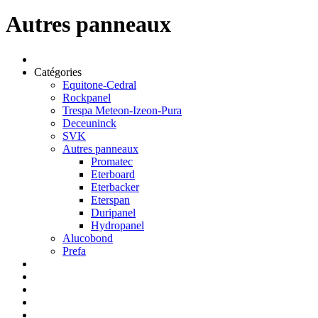
Autres panneaux
Catégories
Equitone-Cedral
Rockpanel
Trespa Meteon-Izeon-Pura
Deceuninck
SVK
Autres panneaux
Promatec
Eterboard
Eterbacker
Eterspan
Duripanel
Hydropanel
Alucobond
Prefa