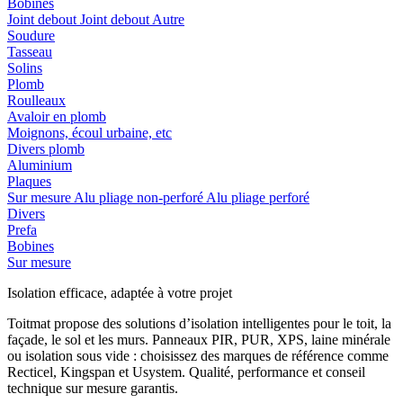
Bobines
Joint debout
Joint debout
Autre
Soudure
Tasseau
Solins
Plomb
Roulleaux
Avaloir en plomb
Moignons, écoul urbaine, etc
Divers plomb
Aluminium
Plaques
Sur mesure
Alu pliage non-perforé
Alu pliage perforé
Divers
Prefa
Bobines
Sur mesure
Isolation efficace, adaptée à votre projet
Toitmat propose des solutions d’isolation intelligentes pour le toit, la
façade, le sol et les murs. Panneaux PIR, PUR, XPS, laine minérale
ou isolation sous vide : choisissez des marques de référence comme
Recticel, Kingspan et Usystem. Qualité, performance et conseil
technique sur mesure garantis.