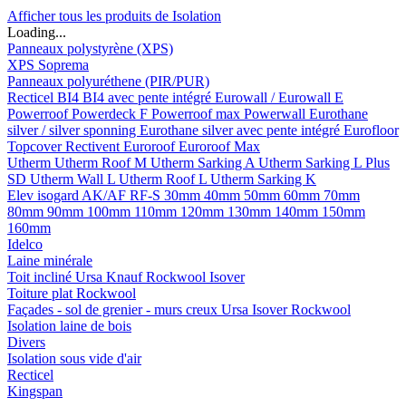
Afficher tous les produits de Isolation
Loading...
Panneaux polystyrène (XPS)
XPS Soprema
Panneaux polyuréthene (PIR/PUR)
Recticel
BI4
BI4 avec pente intégré
Eurowall / Eurowall E
Powerroof
Powerdeck F
Powerroof max
Powerwall
Eurothane
silver / silver sponning
Eurothane silver avec pente intégré
Eurofloor
Topcover
Rectivent
Euroroof
Euroroof Max
Utherm
Utherm Roof M
Utherm Sarking A
Utherm Sarking L Plus
SD
Utherm Wall L
Utherm Roof L
Utherm Sarking K
Elev isogard AK/AF RF-S
30mm
40mm
50mm
60mm
70mm
80mm
90mm
100mm
110mm
120mm
130mm
140mm
150mm
160mm
Idelco
Laine minérale
Toit incliné
Ursa
Knauf
Rockwool
Isover
Toiture plat
Rockwool
Façades - sol de grenier - murs creux
Ursa
Isover
Rockwool
Isolation laine de bois
Divers
Isolation sous vide d'air
Recticel
Kingspan