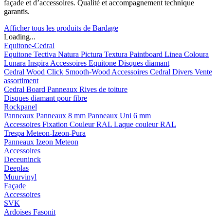
façade et d’accessoires. Qualité et accompagnement technique
garantis.
Afficher tous les produits de Bardage
Loading...
Equitone-Cedral
Equitone
Tectiva
Natura
Pictura
Textura
Paintboard
Linea
Coloura
Lunara
Inspira
Accessoires Equitone
Disques diamant
Cedral
Wood
Click Smooth-Wood
Accessoires Cedral
Divers
Vente
assortiment
Cedral Board
Panneaux
Rives de toiture
Disques diamant pour fibre
Rockpanel
Panneaux
Panneaux 8 mm
Panneaux Uni 6 mm
Accessoires
Fixation Couleur RAL
Laque couleur RAL
Trespa Meteon-Izeon-Pura
Panneaux
Izeon
Meteon
Accessoires
Deceuninck
Deeplas
Muurvinyl
Façade
Accessoires
SVK
Ardoises Fasonit