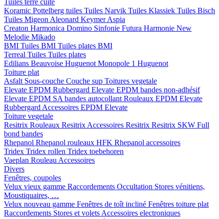
Tuiles terre cuite
Koramic
Pottelberg tuiles
Tuiles Narvik
Tuiles Klassiek
Tuiles Bisch
Tuiles Migeon
Aleonard
Keymer
Aspia
Creaton
Harmonica
Domino
Sinfonie
Futura
Harmonie New
Melodie
Mikado
BMI
Tuiles BMI
Tuiles plates BMI
Terreal
Tuiles
Tuiles plates
Edilians
Beauvoise Huguenot
Monopole 1 Huguenot
Toiture plat
Asfalt
Sous-couche
Couche sup
Toitures vegetale
Elevate EPDM Rubbergard
Elevate EPDM bandes non-adhésif
Elevate EPDM SA bandes autocollant
Rouleaux EPDM Elevate
Rubbergard
Accessoires EPDM Elevate
Toiture vegetale
Resitrix
Rouleaux Resitrix
Accessoires Resitrix
Resitrix SKW Full
bond bandes
Rhepanol
Rhepanol rouleaux HFK
Rhepanol accessoires
Tridex
Tridex rollen
Tridex toebehoren
Vaeplan
Rouleau
Accessoires
Divers
Fenêtres, coupoles
Velux vieux gamme
Raccordements
Occultation
Stores vénitiens,
Moustiquaires, …
Velux nouveau gamme
Fenêtres de toît incliné
Fenêtres toiture plat
Raccordements
Stores et volets
Accessoires electroniques