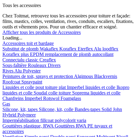
Tous les accessoires
Chez Toitmat, retrouvez tous les accessoires pour toiture et façade:
films, mastics, colles, ventilation, rives, conduits, escaliers, fixations,
outils et vêtements pros. Pour un chantier efficace et soigné.
Afficher tous les produits de Accessoires
Loading...
Accessoires toit et bardage
Substitut de plomb
Wakaflex
Koraflex
Eterflex
Alu loodflex
Koraflex plus
EPDM remplacement de plomb autocollant
Connectalu classic
Creaflex
Sous-faîtière
Rouleaux
Divers
Rives
Alu
Polyester
Peintures de toit, sprays et protection
Algimous
Blackvernis
Roofcoat
Spraypaint
Liquides et colle pout toiture plat
Imperbel liquides et colle
Ikopro
liquides et colle
Soudal colle toiture
Soprema liquides et colle
Chanfreins
Imperbel
Rotswol
Foamglass
Gas
Silicone, kit, tapes
Silicone, kit, colle
Bandes-tapes
Solid John
Hybrid Polymeer
Imperméabilisation
fillcoat
polycolorit
varia
Gouttières plastique, RWA
Gouttières
RWA
PE tuyaux et
accessoires
Ventilation
Simple paroi
Double paroi
Sonovent
Multivent
Nicoll