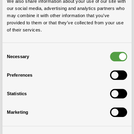
We also share information about your use of our site with
KVH-FJ traîtées
our social media, advertising and analytics partners who
KVH-FJ pas traitees
Chevrons
may combine it with other information that you’ve
SRN traîtées
provided to them or that they’ve collected from your use
Douglas traîtées
of their services.
Baddens, madrier
Baddens
SRN traîtées
KVH-FJ traîtées
KVH-FJ niet gedrenkt
Douglas traîtées
Madrier
SRN traitees
KVH-FJ traîtées
KVH-FJ niet gedrenkt
Consent
Douglas traitees
Necessary
Selection
Cls
Pas traîtées
Traîtées
Planche de rive
Preferences
SRN
Meranti
Ceder
Statistics
Planchettes
Ayous Planchettes
Ayous thermo triple
Ayous thermo plat
Autre planchettes
Marketing
Lattes aretier
Panneaux
OSB
Multiplex et Elliotis
Betontriplex