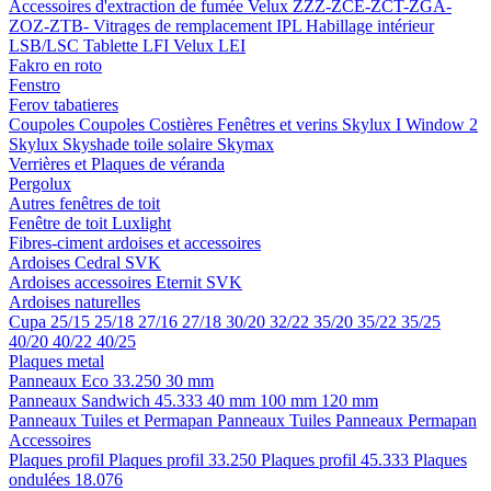
Accessoires d'extraction de fumée
Velux ZZZ-ZCE-ZCT-ZGA-
ZOZ-ZTB-
Vitrages de remplacement IPL
Habillage intérieur
LSB/LSC
Tablette LFI
Velux LEI
Fakro en roto
Fenstro
Ferov tabatieres
Coupoles
Coupoles
Costières
Fenêtres et verins
Skylux I Window 2
Skylux Skyshade toile solaire
Skymax
Verrières et Plaques de véranda
Pergolux
Autres fenêtres de toit
Fenêtre de toit Luxlight
Fibres-ciment ardoises et accessoires
Ardoises
Cedral
SVK
Ardoises accessoires
Eternit
SVK
Ardoises naturelles
Cupa
25/15
25/18
27/16
27/18
30/20
32/22
35/20
35/22
35/25
40/20
40/22
40/25
Plaques metal
Panneaux Eco 33.250
30 mm
Panneaux Sandwich 45.333
40 mm
100 mm
120 mm
Panneaux Tuiles et Permapan
Panneaux Tuiles
Panneaux Permapan
Accessoires
Plaques profil
Plaques profil 33.250
Plaques profil 45.333
Plaques
ondulées 18.076