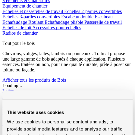
Vêtements et Chaussures
Equipement de chantier
Echelles et passerelles de travail
Echelles 2-parties convertibles
Echelles 3-parties convertibles
Escabeau double
Escabeau
Echafaudage Roulant
Echafaudage pliable
Passerelle de travail
Echelles de toit
Accessoires pour echelles
Radios de chantier
Tout pour le bois
Chevrons, voliges, lattes, lambris ou panneaux : Toitmat propose
une large gamme de bois adaptés à chaque application. Plusieurs
essences, traitées ou non, pour une qualité durable, prête à poser sur
toiture ou façade.
Afficher tous les produits de Bois
Loading...
Lattes
Epicia
SRN
Contre-lattes
This website uses cookies
Voliges
SRN traîtées
3/4
4/4
6/4
We use cookies to personalise content and ads, to
SRN pas traîtées
3/4
4/4
Douglas traîtées
provide social media features and to analyse our traffic.
Vuren