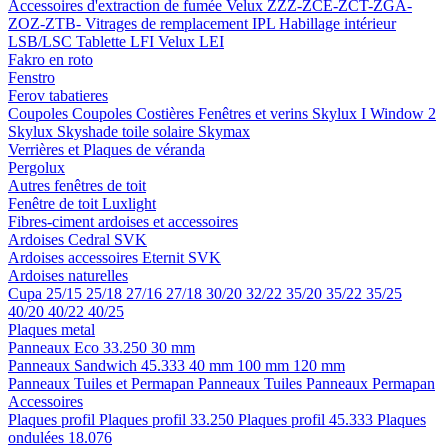
Accessoires d'extraction de fumée
Velux ZZZ-ZCE-ZCT-ZGA-
ZOZ-ZTB-
Vitrages de remplacement IPL
Habillage intérieur
LSB/LSC
Tablette LFI
Velux LEI
Fakro en roto
Fenstro
Ferov tabatieres
Coupoles
Coupoles
Costières
Fenêtres et verins
Skylux I Window 2
Skylux Skyshade toile solaire
Skymax
Verrières et Plaques de véranda
Pergolux
Autres fenêtres de toit
Fenêtre de toit Luxlight
Fibres-ciment ardoises et accessoires
Ardoises
Cedral
SVK
Ardoises accessoires
Eternit
SVK
Ardoises naturelles
Cupa
25/15
25/18
27/16
27/18
30/20
32/22
35/20
35/22
35/25
40/20
40/22
40/25
Plaques metal
Panneaux Eco 33.250
30 mm
Panneaux Sandwich 45.333
40 mm
100 mm
120 mm
Panneaux Tuiles et Permapan
Panneaux Tuiles
Panneaux Permapan
Accessoires
Plaques profil
Plaques profil 33.250
Plaques profil 45.333
Plaques
ondulées 18.076