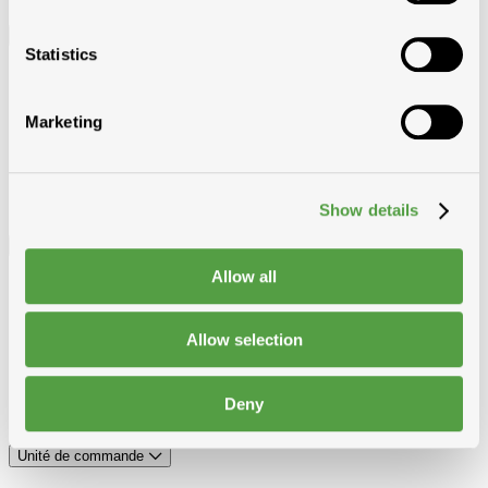
En stock dans
Statistics
Modde Aalst
Modde Heule
Modde Merelbeke
Marketing
Modde Oostkamp
Toitmat Frameries
Toitmat Nivelles
Toitmat Tournai
Show details
Type
Allow all
Accessoires vetements/chaussures
Chaussettes
Chausseures
Allow selection
Pantalons
Pull-over
Shirts
Deny
Vestes
Unité de commande