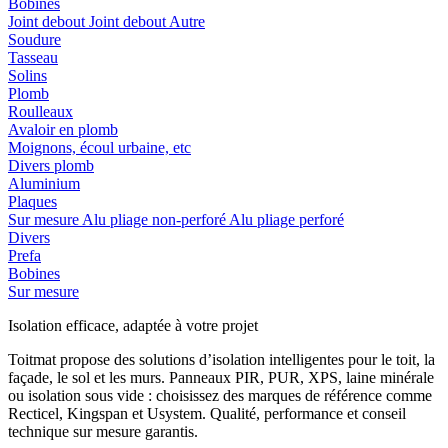
Bobines
Joint debout
Joint debout
Autre
Soudure
Tasseau
Solins
Plomb
Roulleaux
Avaloir en plomb
Moignons, écoul urbaine, etc
Divers plomb
Aluminium
Plaques
Sur mesure
Alu pliage non-perforé
Alu pliage perforé
Divers
Prefa
Bobines
Sur mesure
Isolation efficace, adaptée à votre projet
Toitmat propose des solutions d’isolation intelligentes pour le toit, la
façade, le sol et les murs. Panneaux PIR, PUR, XPS, laine minérale
ou isolation sous vide : choisissez des marques de référence comme
Recticel, Kingspan et Usystem. Qualité, performance et conseil
technique sur mesure garantis.