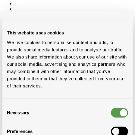
Catégories
Accessoires toit et bardage
This website uses cookies
Fixation
Outillage et vêtements
We use cookies to personalise content and ads, to
Outillage
provide social media features and to analyse our traffic.
Vêtements et Chaussures
We also share information about your use of our site with
Equipement de chantier
our social media, advertising and analytics partners who
may combine it with other information that you’ve
provided to them or that they’ve collected from your use
Filtre
of their services.
Filtre
Consent
Necessary
Selection
Fournisseur
BLAKLADER BELGIUM BVBA
Preferences
DELTA PLUS BENELUX