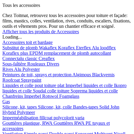
Tous les accessoires
Chez Toitmat, retrouvez tous les accessoires pour toiture et façade:
films, mastics, colles, ventilation, rives, conduits, escaliers, fixations,
outils et vêtements pros. Pour un chantier efficace et soigné.
Afficher tous les produits de Accessoires
Loading...
Accessoires toit et bardage
Substitut de plomb
Wakaflex
Koraflex
Eterflex
Alu loodflex
Koraflex plus
EPDM remplacement de plomb autocollant
Connectalu classic
Creaflex
Sous-faîtière
Rouleaux
Divers
Rives
Alu
Polyester
Peintures de toit, sprays et protection
Algimous
Blackvernis
Roofcoat
Spraypaint
Liquides et colle pout toiture plat
Imperbel liquides et colle
Ikopro
liquides et colle
Soudal colle toiture
Soprema liquides et colle
Chanfreins
Imperbel
Rotswol
Foamglass
Gas
Silicone, kit, tapes
Silicone, kit, colle
Bandes-tapes
Solid John
Hybrid Polymeer
Imperméabilisation
fillcoat
polycolorit
varia
Gouttières plastique, RWA
Gouttières
RWA
PE tuyaux et
accessoires
Ventilation
Simple paroi
Double paroi
Sonovent
Multivent
Nicoll