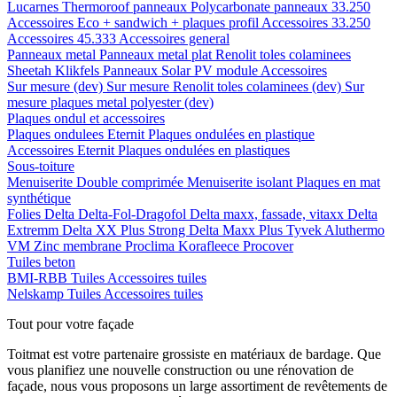
Lucarnes
Thermoroof panneaux
Polycarbonate panneaux 33.250
Accessoires Eco + sandwich + plaques profil
Accessoires 33.250
Accessoires 45.333
Accessoires general
Panneaux metal
Panneaux metal plat
Renolit toles colaminees
Sheetah Klikfels
Panneaux
Solar PV module
Accessoires
Sur mesure (dev)
Sur mesure Renolit toles colaminees (dev)
Sur
mesure plaques metal polyester (dev)
Plaques ondul et accessoires
Plaques ondulees
Eternit
Plaques ondulées en plastique
Accessoires
Eternit
Plaques ondulées en plastiques
Sous-toiture
Menuiserite
Double comprimée
Menuiserite isolant
Plaques en mat
synthétique
Folies
Delta
Delta-Fol-Dragofol
Delta maxx, fassade, vitaxx
Delta
Extremm
Delta XX Plus Strong
Delta Maxx Plus
Tyvek
Aluthermo
VM Zinc membrane
Proclima
Korafleece
Procover
Tuiles beton
BMI-RBB
Tuiles
Accessoires tuiles
Nelskamp
Tuiles
Accessoires tuiles
Tout pour votre façade
Toitmat est votre partenaire grossiste en matériaux de bardage. Que
vous planifiez une nouvelle construction ou une rénovation de
façade, nous vous proposons un large assortiment de revêtements de