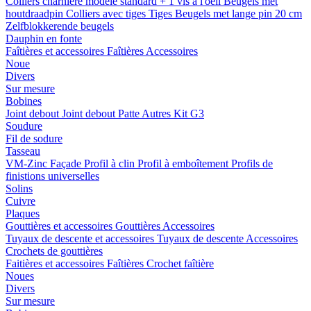
Colliers charnière
modele standard + 1 vis a l'oeil
Beugels met
houtdraadpin
Colliers avec tiges
Tiges
Beugels met lange pin 20 cm
Zelfblokkerende beugels
Dauphin en fonte
Faîtières et accessoires
Faîtières
Accessoires
Noue
Divers
Sur mesure
Bobines
Joint debout
Joint debout
Patte
Autres
Kit G3
Soudure
Fil de sodure
Tasseau
VM-Zinc Façade
Profil à clin
Profil à emboîtement
Profils de
finistions universelles
Solins
Cuivre
Plaques
Gouttières et accessoires
Gouttières
Accessoires
Tuyaux de descente et accessoires
Tuyaux de descente
Accessoires
Crochets de gouttières
Faitières et accessoires
Faîtières
Crochet faîtière
Noues
Divers
Sur mesure