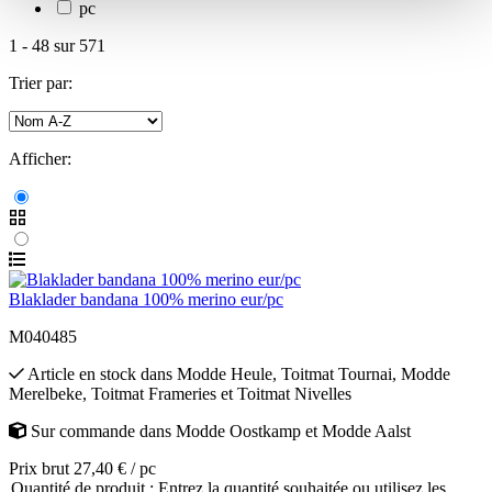
pc
1
-
48
sur
571
Trier par:
Afficher:
Blaklader bandana 100% merino eur/pc
M040485
Article en stock
dans
Modde Heule
,
Toitmat Tournai
,
Modde
Merelbeke
,
Toitmat Frameries
et
Toitmat Nivelles
Sur commande
dans
Modde Oostkamp
et
Modde Aalst
Prix brut 27,40 € / pc
Quantité de produit : Entrez la quantité souhaitée ou utilisez les