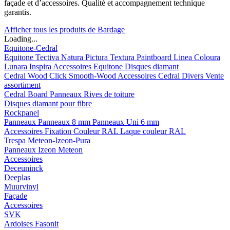
façade et d’accessoires. Qualité et accompagnement technique
garantis.
Afficher tous les produits de Bardage
Loading...
Equitone-Cedral
Equitone
Tectiva
Natura
Pictura
Textura
Paintboard
Linea
Coloura
Lunara
Inspira
Accessoires Equitone
Disques diamant
Cedral
Wood
Click Smooth-Wood
Accessoires Cedral
Divers
Vente
assortiment
Cedral Board
Panneaux
Rives de toiture
Disques diamant pour fibre
Rockpanel
Panneaux
Panneaux 8 mm
Panneaux Uni 6 mm
Accessoires
Fixation Couleur RAL
Laque couleur RAL
Trespa Meteon-Izeon-Pura
Panneaux
Izeon
Meteon
Accessoires
Deceuninck
Deeplas
Muurvinyl
Façade
Accessoires
SVK
Ardoises Fasonit