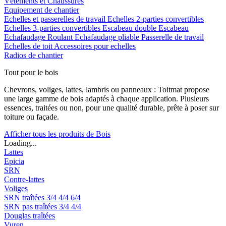
Vêtements et Chaussures
Equipement de chantier
Echelles et passerelles de travail
Echelles 2-parties convertibles
Echelles 3-parties convertibles
Escabeau double
Escabeau
Echafaudage Roulant
Echafaudage pliable
Passerelle de travail
Echelles de toit
Accessoires pour echelles
Radios de chantier
Tout pour le bois
Chevrons, voliges, lattes, lambris ou panneaux : Toitmat propose
une large gamme de bois adaptés à chaque application. Plusieurs
essences, traitées ou non, pour une qualité durable, prête à poser sur
toiture ou façade.
Afficher tous les produits de Bois
Loading...
Lattes
Epicia
SRN
Contre-lattes
Voliges
SRN traîtées
3/4
4/4
6/4
SRN pas traîtées
3/4
4/4
Douglas traîtées
Vuren