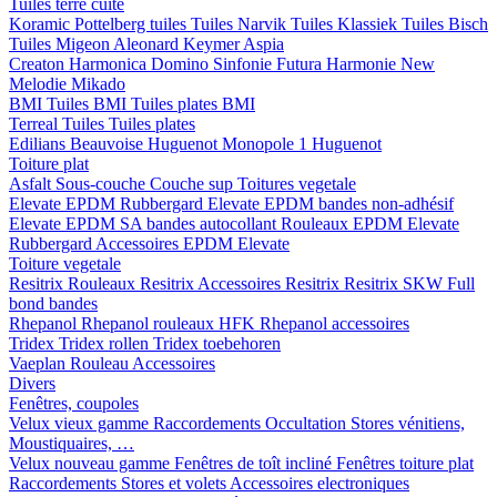
Tuiles terre cuite
Koramic
Pottelberg tuiles
Tuiles Narvik
Tuiles Klassiek
Tuiles Bisch
Tuiles Migeon
Aleonard
Keymer
Aspia
Creaton
Harmonica
Domino
Sinfonie
Futura
Harmonie New
Melodie
Mikado
BMI
Tuiles BMI
Tuiles plates BMI
Terreal
Tuiles
Tuiles plates
Edilians
Beauvoise Huguenot
Monopole 1 Huguenot
Toiture plat
Asfalt
Sous-couche
Couche sup
Toitures vegetale
Elevate EPDM Rubbergard
Elevate EPDM bandes non-adhésif
Elevate EPDM SA bandes autocollant
Rouleaux EPDM Elevate
Rubbergard
Accessoires EPDM Elevate
Toiture vegetale
Resitrix
Rouleaux Resitrix
Accessoires Resitrix
Resitrix SKW Full
bond bandes
Rhepanol
Rhepanol rouleaux HFK
Rhepanol accessoires
Tridex
Tridex rollen
Tridex toebehoren
Vaeplan
Rouleau
Accessoires
Divers
Fenêtres, coupoles
Velux vieux gamme
Raccordements
Occultation
Stores vénitiens,
Moustiquaires, …
Velux nouveau gamme
Fenêtres de toît incliné
Fenêtres toiture plat
Raccordements
Stores et volets
Accessoires electroniques