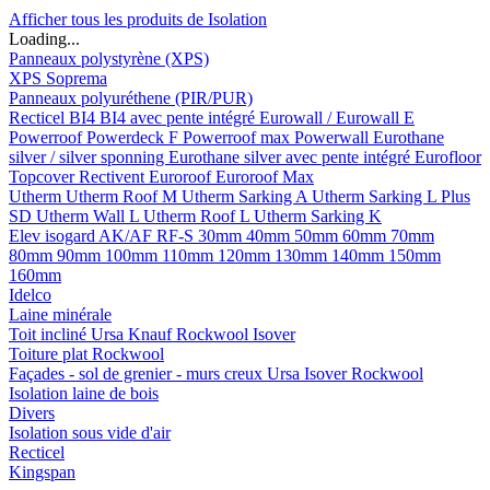
Afficher tous les produits de Isolation
Loading...
Panneaux polystyrène (XPS)
XPS Soprema
Panneaux polyuréthene (PIR/PUR)
Recticel
BI4
BI4 avec pente intégré
Eurowall / Eurowall E
Powerroof
Powerdeck F
Powerroof max
Powerwall
Eurothane
silver / silver sponning
Eurothane silver avec pente intégré
Eurofloor
Topcover
Rectivent
Euroroof
Euroroof Max
Utherm
Utherm Roof M
Utherm Sarking A
Utherm Sarking L Plus
SD
Utherm Wall L
Utherm Roof L
Utherm Sarking K
Elev isogard AK/AF RF-S
30mm
40mm
50mm
60mm
70mm
80mm
90mm
100mm
110mm
120mm
130mm
140mm
150mm
160mm
Idelco
Laine minérale
Toit incliné
Ursa
Knauf
Rockwool
Isover
Toiture plat
Rockwool
Façades - sol de grenier - murs creux
Ursa
Isover
Rockwool
Isolation laine de bois
Divers
Isolation sous vide d'air
Recticel
Kingspan