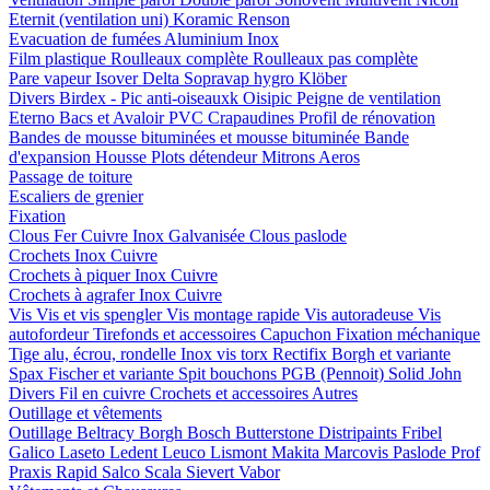
Eternit (ventilation uni)
Koramic
Renson
Evacuation de fumées
Aluminium
Inox
Film plastique
Roulleaux complète
Roulleaux pas complète
Pare vapeur
Isover
Delta
Sopravap hygro
Klöber
Divers
Birdex - Pic anti-oiseauxk Oisipic
Peigne de ventilation
Eterno Bacs et Avaloir PVC
Crapaudines
Profil de rénovation
Bandes de mousse bituminées et mousse bituminée
Bande
d'expansion
Housse
Plots détendeur
Mitrons
Aeros
Passage de toiture
Escaliers de grenier
Fixation
Clous
Fer
Cuivre
Inox
Galvanisée
Clous paslode
Crochets
Inox
Cuivre
Crochets à piquer
Inox
Cuivre
Crochets à agrafer
Inox
Cuivre
Vis
Vis et vis spengler
Vis montage rapide
Vis autoradeuse
Vis
autofordeur
Tirefonds et accessoires
Capuchon
Fixation méchanique
Tige alu, écrou, rondelle
Inox vis torx
Rectifix
Borgh et variante
Spax
Fischer et variante
Spit bouchons
PGB (Pennoit)
Solid John
Divers
Fil en cuivre
Crochets et accessoires
Autres
Outillage et vêtements
Outillage
Beltracy
Borgh
Bosch
Butterstone
Distripaints
Fribel
Galico
Laseto
Ledent
Leuco
Lismont
Makita
Marcovis
Paslode
Prof
Praxis
Rapid
Salco
Scala
Sievert
Vabor