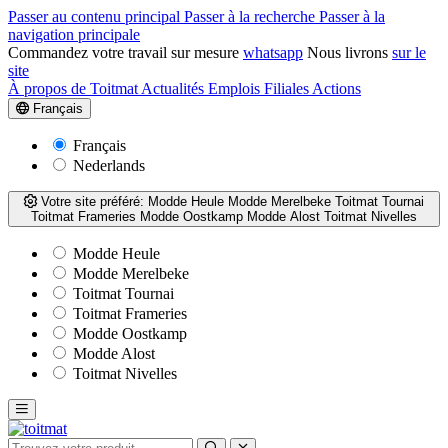
Passer au contenu principal
Passer à la recherche
Passer à la
navigation principale
Commandez votre travail sur mesure
whatsapp
Nous livrons
sur le
site
À propos de Toitmat
Actualités
Emplois
Filiales
Actions
Français
Français
Nederlands
Votre site préféré:
Modde Heule
Modde Merelbeke
Toitmat Tournai
Toitmat Frameries
Modde Oostkamp
Modde Alost
Toitmat Nivelles
Modde Heule
Modde Merelbeke
Toitmat Tournai
Toitmat Frameries
Modde Oostkamp
Modde Alost
Toitmat Nivelles