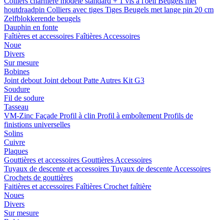
Colliers charnière
modele standard + 1 vis a l'oeil
Beugels met
houtdraadpin
Colliers avec tiges
Tiges
Beugels met lange pin 20 cm
Zelfblokkerende beugels
Dauphin en fonte
Faîtières et accessoires
Faîtières
Accessoires
Noue
Divers
Sur mesure
Bobines
Joint debout
Joint debout
Patte
Autres
Kit G3
Soudure
Fil de sodure
Tasseau
VM-Zinc Façade
Profil à clin
Profil à emboîtement
Profils de
finistions universelles
Solins
Cuivre
Plaques
Gouttières et accessoires
Gouttières
Accessoires
Tuyaux de descente et accessoires
Tuyaux de descente
Accessoires
Crochets de gouttières
Faitières et accessoires
Faîtières
Crochet faîtière
Noues
Divers
Sur mesure