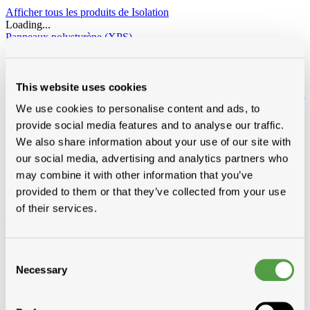
Afficher tous les produits de Isolation
Loading...
Panneaux polystyrène (XPS)
XPS Soprema
Panneaux polyuréthene (PIR/PUR)
Recticel
BI4
BI4 avec pente intégré
Eurowall / Eurowall E
This website uses cookies
Powerroof
Powerdeck F
Powerroof max
Powerwall
Eurothane
silver / silver sponning
Eurothane silver avec pente intégré
Eurofloor
We use cookies to personalise content and ads, to
Topcover
Rectivent
Euroroof
Euroroof Max
Utherm
Utherm Roof M
Utherm Sarking A
Utherm Sarking L Plus
provide social media features and to analyse our traffic.
SD
Utherm Wall L
Utherm Roof L
Utherm Sarking K
We also share information about your use of our site with
Elev isogard AK/AF RF-S
30mm
40mm
50mm
60mm
70mm
our social media, advertising and analytics partners who
80mm
90mm
100mm
110mm
120mm
130mm
140mm
150mm
160mm
may combine it with other information that you’ve
Idelco
provided to them or that they’ve collected from your use
Laine minérale
of their services.
Toit incliné
Ursa
Knauf
Rockwool
Isover
Toiture plat
Rockwool
Façades - sol de grenier - murs creux
Ursa
Isover
Rockwool
Isolation laine de bois
Consent
Divers
Necessary
Selection
Isolation sous vide d'air
Recticel
Kingspan