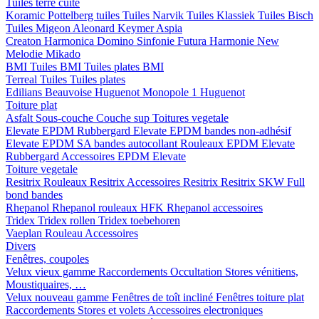
Tuiles terre cuite
Koramic
Pottelberg tuiles
Tuiles Narvik
Tuiles Klassiek
Tuiles Bisch
Tuiles Migeon
Aleonard
Keymer
Aspia
Creaton
Harmonica
Domino
Sinfonie
Futura
Harmonie New
Melodie
Mikado
BMI
Tuiles BMI
Tuiles plates BMI
Terreal
Tuiles
Tuiles plates
Edilians
Beauvoise Huguenot
Monopole 1 Huguenot
Toiture plat
Asfalt
Sous-couche
Couche sup
Toitures vegetale
Elevate EPDM Rubbergard
Elevate EPDM bandes non-adhésif
Elevate EPDM SA bandes autocollant
Rouleaux EPDM Elevate
Rubbergard
Accessoires EPDM Elevate
Toiture vegetale
Resitrix
Rouleaux Resitrix
Accessoires Resitrix
Resitrix SKW Full
bond bandes
Rhepanol
Rhepanol rouleaux HFK
Rhepanol accessoires
Tridex
Tridex rollen
Tridex toebehoren
Vaeplan
Rouleau
Accessoires
Divers
Fenêtres, coupoles
Velux vieux gamme
Raccordements
Occultation
Stores vénitiens,
Moustiquaires, …
Velux nouveau gamme
Fenêtres de toît incliné
Fenêtres toiture plat
Raccordements
Stores et volets
Accessoires electroniques