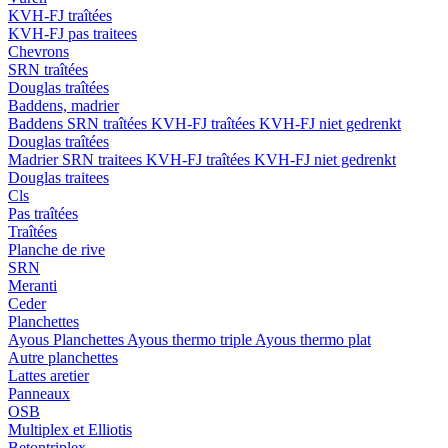
KVH-FJ traîtées
KVH-FJ pas traitees
Chevrons
SRN traîtées
Douglas traîtées
Baddens, madrier
Baddens
SRN traîtées
KVH-FJ traîtées
KVH-FJ niet gedrenkt
Douglas traîtées
Madrier
SRN traitees
KVH-FJ traîtées
KVH-FJ niet gedrenkt
Douglas traitees
Cls
Pas traîtées
Traîtées
Planche de rive
SRN
Meranti
Ceder
Planchettes
Ayous Planchettes
Ayous thermo triple
Ayous thermo plat
Autre planchettes
Lattes aretier
Panneaux
OSB
Multiplex et Elliotis
Betontriplex