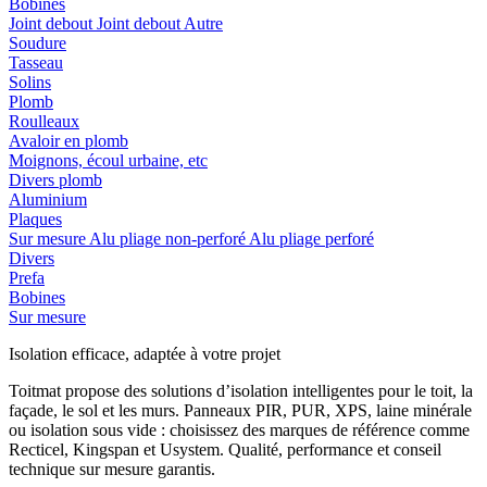
Bobines
Joint debout
Joint debout
Autre
Soudure
Tasseau
Solins
Plomb
Roulleaux
Avaloir en plomb
Moignons, écoul urbaine, etc
Divers plomb
Aluminium
Plaques
Sur mesure
Alu pliage non-perforé
Alu pliage perforé
Divers
Prefa
Bobines
Sur mesure
Isolation efficace, adaptée à votre projet
Toitmat propose des solutions d’isolation intelligentes pour le toit, la
façade, le sol et les murs. Panneaux PIR, PUR, XPS, laine minérale
ou isolation sous vide : choisissez des marques de référence comme
Recticel, Kingspan et Usystem. Qualité, performance et conseil
technique sur mesure garantis.