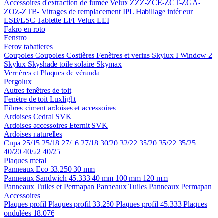
Accessoires d'extraction de fumée
Velux ZZZ-ZCE-ZCT-ZGA-
ZOZ-ZTB-
Vitrages de remplacement IPL
Habillage intérieur
LSB/LSC
Tablette LFI
Velux LEI
Fakro en roto
Fenstro
Ferov tabatieres
Coupoles
Coupoles
Costières
Fenêtres et verins
Skylux I Window 2
Skylux Skyshade toile solaire
Skymax
Verrières et Plaques de véranda
Pergolux
Autres fenêtres de toit
Fenêtre de toit Luxlight
Fibres-ciment ardoises et accessoires
Ardoises
Cedral
SVK
Ardoises accessoires
Eternit
SVK
Ardoises naturelles
Cupa
25/15
25/18
27/16
27/18
30/20
32/22
35/20
35/22
35/25
40/20
40/22
40/25
Plaques metal
Panneaux Eco 33.250
30 mm
Panneaux Sandwich 45.333
40 mm
100 mm
120 mm
Panneaux Tuiles et Permapan
Panneaux Tuiles
Panneaux Permapan
Accessoires
Plaques profil
Plaques profil 33.250
Plaques profil 45.333
Plaques
ondulées 18.076