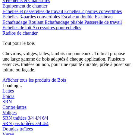
Vêtements et Chaussures
Equipement de chantier
Echelles et passerelles de travail
Echelles 2-parties convertibles
Echelles 3-parties convertibles
Escabeau double
Escabeau
Echafaudage Roulant
Echafaudage pliable
Passerelle de travail
Echelles de toit
Accessoires pour echelles
Radios de chantier
Tout pour le bois
Chevrons, voliges, lattes, lambris ou panneaux : Toitmat propose
une large gamme de bois adaptés à chaque application. Plusieurs
essences, traitées ou non, pour une qualité durable, prête à poser sur
toiture ou façade.
Afficher tous les produits de Bois
Loading...
Lattes
Epicia
SRN
Contre-lattes
Voliges
SRN traîtées
3/4
4/4
6/4
SRN pas traîtées
3/4
4/4
Douglas traîtées
Vuren