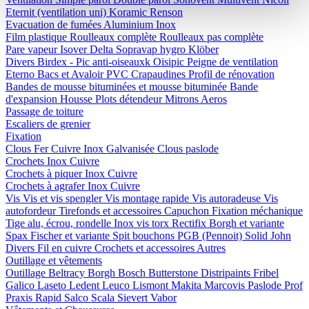
Eternit (ventilation uni)
Koramic
Renson
Evacuation de fumées
Aluminium
Inox
Film plastique
Roulleaux complète
Roulleaux pas complète
Pare vapeur
Isover
Delta
Sopravap hygro
Klöber
Divers
Birdex - Pic anti-oiseauxk Oisipic
Peigne de ventilation
Eterno Bacs et Avaloir PVC
Crapaudines
Profil de rénovation
Bandes de mousse bituminées et mousse bituminée
Bande
d'expansion
Housse
Plots détendeur
Mitrons
Aeros
Passage de toiture
Escaliers de grenier
Fixation
Clous
Fer
Cuivre
Inox
Galvanisée
Clous paslode
Crochets
Inox
Cuivre
Crochets à piquer
Inox
Cuivre
Crochets à agrafer
Inox
Cuivre
Vis
Vis et vis spengler
Vis montage rapide
Vis autoradeuse
Vis
autofordeur
Tirefonds et accessoires
Capuchon
Fixation méchanique
Tige alu, écrou, rondelle
Inox vis torx
Rectifix
Borgh et variante
Spax
Fischer et variante
Spit bouchons
PGB (Pennoit)
Solid John
Divers
Fil en cuivre
Crochets et accessoires
Autres
Outillage et vêtements
Outillage
Beltracy
Borgh
Bosch
Butterstone
Distripaints
Fribel
Galico
Laseto
Ledent
Leuco
Lismont
Makita
Marcovis
Paslode
Prof
Praxis
Rapid
Salco
Scala
Sievert
Vabor