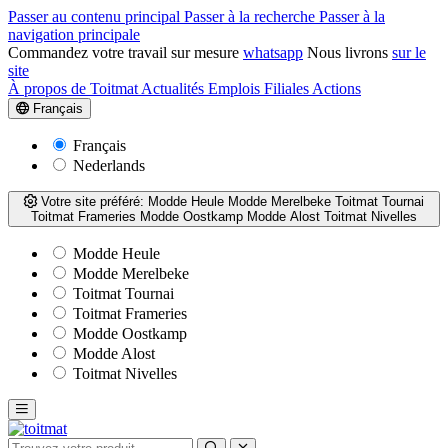
Passer au contenu principal
Passer à la recherche
Passer à la
navigation principale
Commandez votre travail sur mesure
whatsapp
Nous livrons
sur le
site
À propos de Toitmat
Actualités
Emplois
Filiales
Actions
Français
Français
Nederlands
Votre site préféré:
Modde Heule
Modde Merelbeke
Toitmat Tournai
Toitmat Frameries
Modde Oostkamp
Modde Alost
Toitmat Nivelles
Modde Heule
Modde Merelbeke
Toitmat Tournai
Toitmat Frameries
Modde Oostkamp
Modde Alost
Toitmat Nivelles