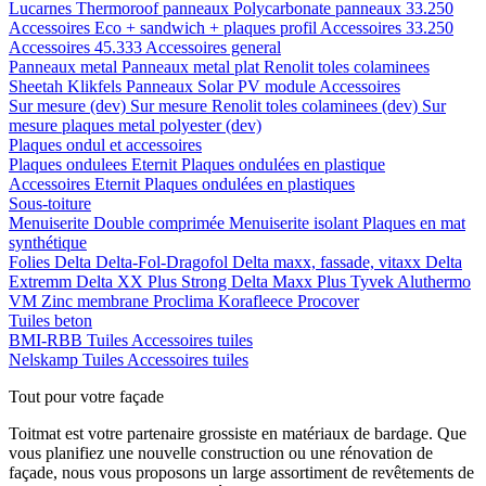
Lucarnes
Thermoroof panneaux
Polycarbonate panneaux 33.250
Accessoires Eco + sandwich + plaques profil
Accessoires 33.250
Accessoires 45.333
Accessoires general
Panneaux metal
Panneaux metal plat
Renolit toles colaminees
Sheetah Klikfels
Panneaux
Solar PV module
Accessoires
Sur mesure (dev)
Sur mesure Renolit toles colaminees (dev)
Sur
mesure plaques metal polyester (dev)
Plaques ondul et accessoires
Plaques ondulees
Eternit
Plaques ondulées en plastique
Accessoires
Eternit
Plaques ondulées en plastiques
Sous-toiture
Menuiserite
Double comprimée
Menuiserite isolant
Plaques en mat
synthétique
Folies
Delta
Delta-Fol-Dragofol
Delta maxx, fassade, vitaxx
Delta
Extremm
Delta XX Plus Strong
Delta Maxx Plus
Tyvek
Aluthermo
VM Zinc membrane
Proclima
Korafleece
Procover
Tuiles beton
BMI-RBB
Tuiles
Accessoires tuiles
Nelskamp
Tuiles
Accessoires tuiles
Tout pour votre façade
Toitmat est votre partenaire grossiste en matériaux de bardage. Que
vous planifiez une nouvelle construction ou une rénovation de
façade, nous vous proposons un large assortiment de revêtements de