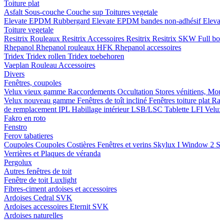
Toiture plat
Asfalt
Sous-couche
Couche sup
Toitures vegetale
Elevate EPDM Rubbergard
Elevate EPDM bandes non-adhésif
Elev
Toiture vegetale
Resitrix
Rouleaux Resitrix
Accessoires Resitrix
Resitrix SKW Full b
Rhepanol
Rhepanol rouleaux HFK
Rhepanol accessoires
Tridex
Tridex rollen
Tridex toebehoren
Vaeplan
Rouleau
Accessoires
Divers
Fenêtres, coupoles
Velux vieux gamme
Raccordements
Occultation
Stores vénitiens, Mo
Velux nouveau gamme
Fenêtres de toît incliné
Fenêtres toiture plat
Ra
de remplacement IPL
Habillage intérieur LSB/LSC
Tablette LFI
Velu
Fakro en roto
Fenstro
Ferov tabatieres
Coupoles
Coupoles
Costières
Fenêtres et verins
Skylux I Window 2
S
Verrières et Plaques de véranda
Pergolux
Autres fenêtres de toit
Fenêtre de toit Luxlight
Fibres-ciment ardoises et accessoires
Ardoises
Cedral
SVK
Ardoises accessoires
Eternit
SVK
Ardoises naturelles