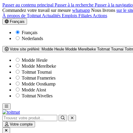
Passer au contenu principal
Passer à la recherche
Passer à la navigatio
Commandez votre travail sur mesure
whatsapp
Nous livrons
sur le sit
À propos de Toitmat
Actualités
Emplois
Filiales
Actions
Français
Français
Nederlands
Votre site préféré:
Modde Heule
Modde Merelbeke
Toitmat Tournai
Toit
Modde Heule
Modde Merelbeke
Toitmat Tournai
Toitmat Frameries
Modde Oostkamp
Modde Alost
Toitmat Nivelles
Votre compte