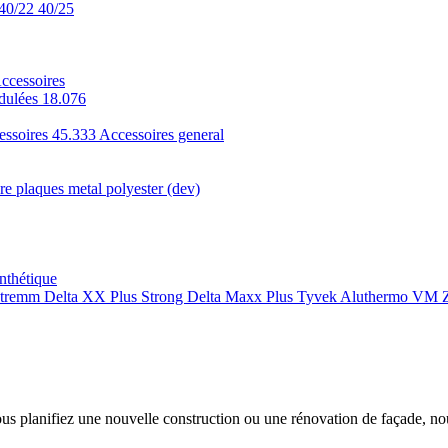
40/22
40/25
ccessoires
dulées 18.076
essoires 45.333
Accessoires general
e plaques metal polyester (dev)
nthétique
xtremm
Delta XX Plus Strong
Delta Maxx Plus
Tyvek
Aluthermo
VM Z
ous planifiez une nouvelle construction ou une rénovation de façade, n