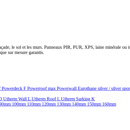
la façade, le sol et les murs. Panneaux PIR, PUR, XPS, laine minérale ou
que sur mesure garantis.
f
Powerdeck F
Powerroof max
Powerwall
Eurothane silver / silver sp
SD
Utherm Wall L
Utherm Roof L
Utherm Sarking K
90mm
100mm
110mm
120mm
130mm
140mm
150mm
160mm