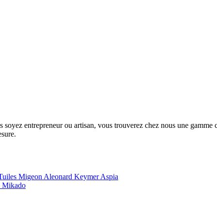
us soyez entrepreneur ou artisan, vous trouverez chez nous une gamme com
esure.
Tuiles Migeon
Aleonard
Keymer
Aspia
e
Mikado