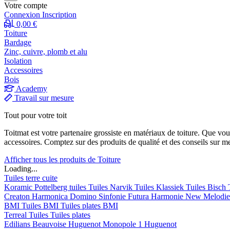
Votre compte
Connexion
Inscription
0,00 €
Toiture
Bardage
Zinc, cuivre, plomb et alu
Isolation
Accessoires
Bois
Academy
Travail sur mesure
Tout pour votre toit
Toitmat est votre partenaire grossiste en matériaux de toiture. Que vo
accessoires. Comptez sur des produits de qualité et des conseils sur m
Afficher tous les produits de Toiture
Loading...
Tuiles terre cuite
Koramic
Pottelberg tuiles
Tuiles Narvik
Tuiles Klassiek
Tuiles Bisch
Creaton
Harmonica
Domino
Sinfonie
Futura
Harmonie New
Melodi
BMI
Tuiles BMI
Tuiles plates BMI
Terreal
Tuiles
Tuiles plates
Edilians
Beauvoise Huguenot
Monopole 1 Huguenot