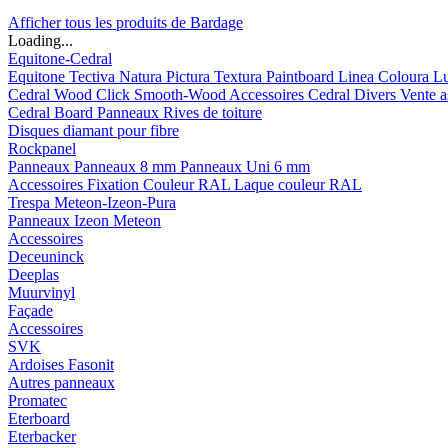
Afficher tous les produits de Bardage
Loading...
Equitone-Cedral
Equitone
Tectiva
Natura
Pictura
Textura
Paintboard
Linea
Coloura
L
Cedral
Wood
Click Smooth-Wood
Accessoires Cedral
Divers
Vente a
Cedral Board
Panneaux
Rives de toiture
Disques diamant pour fibre
Rockpanel
Panneaux
Panneaux 8 mm
Panneaux Uni 6 mm
Accessoires
Fixation Couleur RAL
Laque couleur RAL
Trespa Meteon-Izeon-Pura
Panneaux
Izeon
Meteon
Accessoires
Deceuninck
Deeplas
Muurvinyl
Façade
Accessoires
SVK
Ardoises Fasonit
Autres panneaux
Promatec
Eterboard
Eterbacker