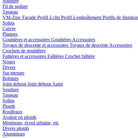
Soudure
Fil de sodure
Tasseau
VM-Zinc Façade
Profil à clin
Profil à emboîtement
Profils de finistio
Solins
Cuivre
Plaques
Gouttières et accessoires
Gouttières
Accessoires
Tuyaux de descente et accessoires
Tuyaux de descente
Accessoires
Crochets de gouttières
Faitières et accessoires
Faîtières
Crochet faîtière
Noues
Divers
Sur mesure
Bobines
Joint debout
Joint debout
Autre
Soudure
Tasseau
Solins
Plomb
Roulleaux
Avaloir en plomb
Moignons, écoul urbaine, etc
Divers plomb
Aluminium