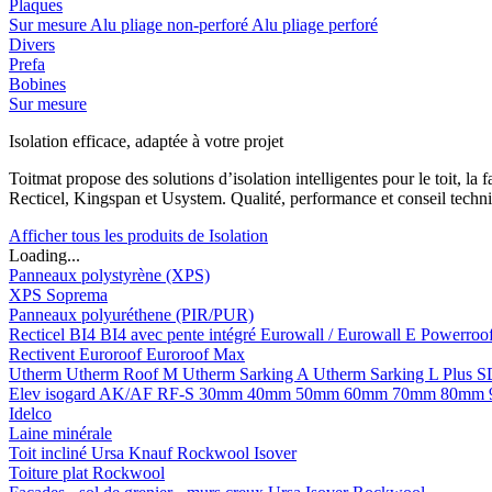
Plaques
Sur mesure
Alu pliage non-perforé
Alu pliage perforé
Divers
Prefa
Bobines
Sur mesure
Isolation efficace, adaptée à votre projet
Toitmat propose des solutions d’isolation intelligentes pour le toit, 
Recticel, Kingspan et Usystem. Qualité, performance et conseil techni
Afficher tous les produits de Isolation
Loading...
Panneaux polystyrène (XPS)
XPS Soprema
Panneaux polyuréthene (PIR/PUR)
Recticel
BI4
BI4 avec pente intégré
Eurowall / Eurowall E
Powerroo
Rectivent
Euroroof
Euroroof Max
Utherm
Utherm Roof M
Utherm Sarking A
Utherm Sarking L Plus 
Elev isogard AK/AF RF-S
30mm
40mm
50mm
60mm
70mm
80mm
Idelco
Laine minérale
Toit incliné
Ursa
Knauf
Rockwool
Isover
Toiture plat
Rockwool