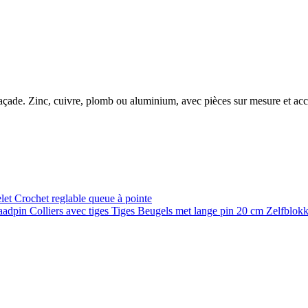
e façade. Zinc, cuivre, plomb ou aluminium, avec pièces sur mesure et ac
elet
Crochet reglable queue à pointe
raadpin
Colliers avec tiges
Tiges
Beugels met lange pin 20 cm
Zelfblok