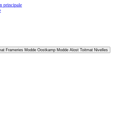
n principale
e
mat Frameries
Modde Oostkamp
Modde Alost
Toitmat Nivelles