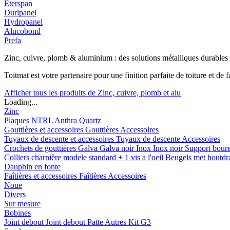
Eterspan
Duripanel
Hydropanel
Alucobond
Prefa
Zinc, cuivre, plomb & aluminium : des solutions métalliques durables
Toitmat est votre partenaire pour une finition parfaite de toiture et d
Afficher tous les produits de Zinc, cuivre, plomb et alu
Loading...
Zinc
Plaques
NTRL
Anthra
Quartz
Gouttières et accessoires
Gouttières
Accessoires
Tuyaux de descente et accessoires
Tuyaux de descente
Accessoires
Crochets de gouttières
Galva
Galva noir
Inox
Inox noir
Support bour
Colliers charnière
modele standard + 1 vis a l'oeil
Beugels met houtd
Dauphin en fonte
Faîtières et accessoires
Faîtières
Accessoires
Noue
Divers
Sur mesure
Bobines
Joint debout
Joint debout
Patte
Autres
Kit G3