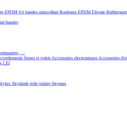
ate EPDM SA bandes autocollant
Rouleaux EPDM Elevate Rubbergar
ond bandes
ustiquaires, …
ccordements
Stores et volets
Accessoires electroniques
Accessoires d'e
x LEI
kylux Skyshade toile solaire
Skymax