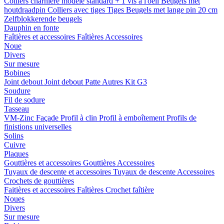
Colliers charnière
modele standard + 1 vis a l'oeil
Beugels met
houtdraadpin
Colliers avec tiges
Tiges
Beugels met lange pin 20 cm
Zelfblokkerende beugels
Dauphin en fonte
Faîtières et accessoires
Faîtières
Accessoires
Noue
Divers
Sur mesure
Bobines
Joint debout
Joint debout
Patte
Autres
Kit G3
Soudure
Fil de sodure
Tasseau
VM-Zinc Façade
Profil à clin
Profil à emboîtement
Profils de
finistions universelles
Solins
Cuivre
Plaques
Gouttières et accessoires
Gouttières
Accessoires
Tuyaux de descente et accessoires
Tuyaux de descente
Accessoires
Crochets de gouttières
Faitières et accessoires
Faîtières
Crochet faîtière
Noues
Divers
Sur mesure