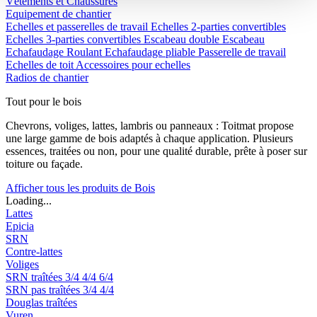
Vêtements et Chaussures
Equipement de chantier
Echelles et passerelles de travail
Echelles 2-parties convertibles
Echelles 3-parties convertibles
Escabeau double
Escabeau
Echafaudage Roulant
Echafaudage pliable
Passerelle de travail
Echelles de toit
Accessoires pour echelles
Radios de chantier
Tout pour le bois
Chevrons, voliges, lattes, lambris ou panneaux : Toitmat propose
une large gamme de bois adaptés à chaque application. Plusieurs
essences, traitées ou non, pour une qualité durable, prête à poser sur
toiture ou façade.
Afficher tous les produits de Bois
Loading...
Lattes
Epicia
SRN
Contre-lattes
Voliges
SRN traîtées
3/4
4/4
6/4
SRN pas traîtées
3/4
4/4
Douglas traîtées
Vuren