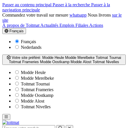
Passer au contenu principal
Passer à la recherche
Passer à la
navigation principale
Commandez votre travail sur mesure
whatsapp
Nous livrons
sur le
site
À propos de Toitmat
Actualités
Emplois
Filiales
Actions
Français
Français
Nederlands
Votre site préféré:
Modde Heule
Modde Merelbeke
Toitmat Tournai
Toitmat Frameries
Modde Oostkamp
Modde Alost
Toitmat Nivelles
Modde Heule
Modde Merelbeke
Toitmat Tournai
Toitmat Frameries
Modde Oostkamp
Modde Alost
Toitmat Nivelles