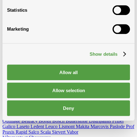
Eternit (ventilation uni)
Koramic
Renson
Statistics
Evacuation de fumées
Aluminium
Inox
Film plastique
Roulleaux complète
Roulleaux pas complète
Pare vapeur
Isover
Delta
Sopravap hygro
Klöber
Divers
Birdex - Pic anti-oiseauxk Oisipic
Peigne de ventilation
Marketing
Eterno Bacs et Avaloir PVC
Crapaudines
Profil de rénovation
Bandes de mousse bituminées et mousse bituminée
Bande
d'expansion
Housse
Plots détendeur
Mitrons
Aeros
Passage de toiture
Show details
Escaliers de grenier
Fixation
Clous
Fer
Cuivre
Inox
Galvanisée
Clous paslode
Crochets
Inox
Cuivre
Allow all
Crochets à piquer
Inox
Cuivre
Crochets à agrafer
Inox
Cuivre
Vis
Vis et vis spengler
Vis montage rapide
Vis autoradeuse
Vis
Allow selection
autofordeur
Tirefonds et accessoires
Capuchon
Fixation méchanique
Tige alu, écrou, rondelle
Inox vis torx
Rectifix
Borgh et variante
Spax
Fischer et variante
Spit bouchons
PGB (Pennoit)
Solid John
Deny
Divers
Fil en cuivre
Crochets et accessoires
Autres
Outillage et vêtements
Outillage
Beltracy
Borgh
Bosch
Butterstone
Distripaints
Fribel
Galico
Laseto
Ledent
Leuco
Lismont
Makita
Marcovis
Paslode
Prof
Praxis
Rapid
Salco
Scala
Sievert
Vabor