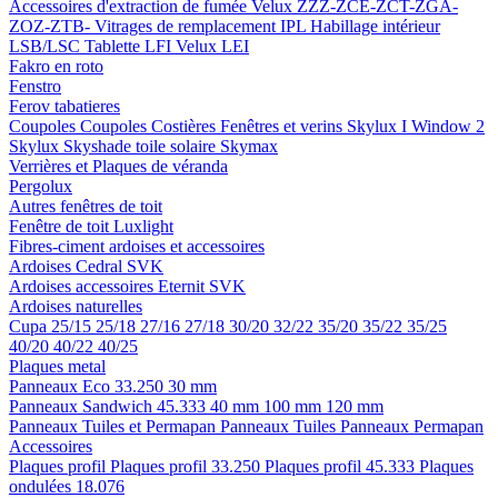
Accessoires d'extraction de fumée
Velux ZZZ-ZCE-ZCT-ZGA-
ZOZ-ZTB-
Vitrages de remplacement IPL
Habillage intérieur
LSB/LSC
Tablette LFI
Velux LEI
Fakro en roto
Fenstro
Ferov tabatieres
Coupoles
Coupoles
Costières
Fenêtres et verins
Skylux I Window 2
Skylux Skyshade toile solaire
Skymax
Verrières et Plaques de véranda
Pergolux
Autres fenêtres de toit
Fenêtre de toit Luxlight
Fibres-ciment ardoises et accessoires
Ardoises
Cedral
SVK
Ardoises accessoires
Eternit
SVK
Ardoises naturelles
Cupa
25/15
25/18
27/16
27/18
30/20
32/22
35/20
35/22
35/25
40/20
40/22
40/25
Plaques metal
Panneaux Eco 33.250
30 mm
Panneaux Sandwich 45.333
40 mm
100 mm
120 mm
Panneaux Tuiles et Permapan
Panneaux Tuiles
Panneaux Permapan
Accessoires
Plaques profil
Plaques profil 33.250
Plaques profil 45.333
Plaques
ondulées 18.076