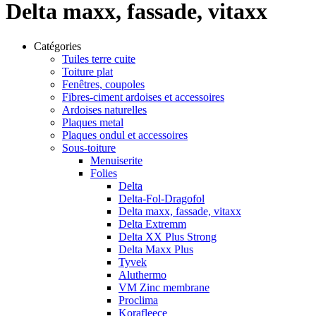
Delta maxx, fassade, vitaxx
Catégories
Tuiles terre cuite
Toiture plat
Fenêtres, coupoles
Fibres-ciment ardoises et accessoires
Ardoises naturelles
Plaques metal
Plaques ondul et accessoires
Sous-toiture
Menuiserite
Folies
Delta
Delta-Fol-Dragofol
Delta maxx, fassade, vitaxx
Delta Extremm
Delta XX Plus Strong
Delta Maxx Plus
Tyvek
Aluthermo
VM Zinc membrane
Proclima
Korafleece