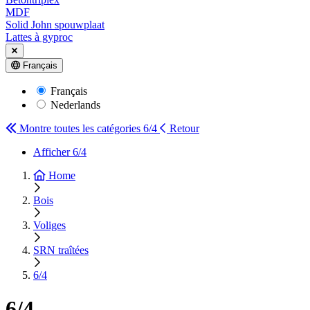
MDF
Solid John spouwplaat
Lattes à gyproc
Français
Français
Nederlands
Montre toutes les catégories
6/4
Retour
Afficher 6/4
Home
Bois
Voliges
SRN traîtées
6/4
6/4