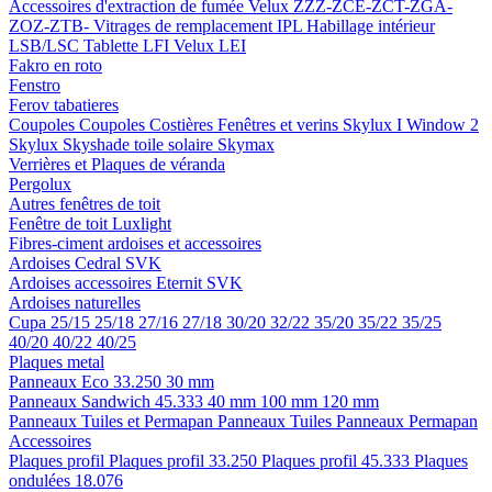
Accessoires d'extraction de fumée
Velux ZZZ-ZCE-ZCT-ZGA-
ZOZ-ZTB-
Vitrages de remplacement IPL
Habillage intérieur
LSB/LSC
Tablette LFI
Velux LEI
Fakro en roto
Fenstro
Ferov tabatieres
Coupoles
Coupoles
Costières
Fenêtres et verins
Skylux I Window 2
Skylux Skyshade toile solaire
Skymax
Verrières et Plaques de véranda
Pergolux
Autres fenêtres de toit
Fenêtre de toit Luxlight
Fibres-ciment ardoises et accessoires
Ardoises
Cedral
SVK
Ardoises accessoires
Eternit
SVK
Ardoises naturelles
Cupa
25/15
25/18
27/16
27/18
30/20
32/22
35/20
35/22
35/25
40/20
40/22
40/25
Plaques metal
Panneaux Eco 33.250
30 mm
Panneaux Sandwich 45.333
40 mm
100 mm
120 mm
Panneaux Tuiles et Permapan
Panneaux Tuiles
Panneaux Permapan
Accessoires
Plaques profil
Plaques profil 33.250
Plaques profil 45.333
Plaques
ondulées 18.076