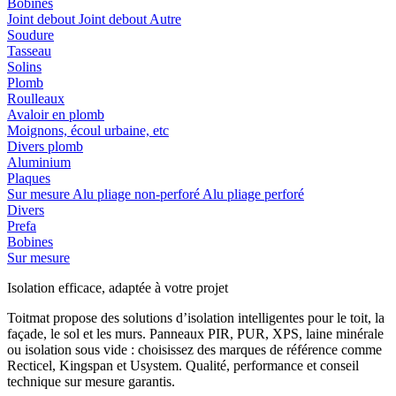
Bobines
Joint debout
Joint debout
Autre
Soudure
Tasseau
Solins
Plomb
Roulleaux
Avaloir en plomb
Moignons, écoul urbaine, etc
Divers plomb
Aluminium
Plaques
Sur mesure
Alu pliage non-perforé
Alu pliage perforé
Divers
Prefa
Bobines
Sur mesure
Isolation efficace, adaptée à votre projet
Toitmat propose des solutions d’isolation intelligentes pour le toit, la
façade, le sol et les murs. Panneaux PIR, PUR, XPS, laine minérale
ou isolation sous vide : choisissez des marques de référence comme
Recticel, Kingspan et Usystem. Qualité, performance et conseil
technique sur mesure garantis.