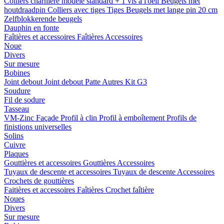
Colliers charnière
modele standard + 1 vis a l'oeil
Beugels met
houtdraadpin
Colliers avec tiges
Tiges
Beugels met lange pin 20 cm
Zelfblokkerende beugels
Dauphin en fonte
Faîtières et accessoires
Faîtières
Accessoires
Noue
Divers
Sur mesure
Bobines
Joint debout
Joint debout
Patte
Autres
Kit G3
Soudure
Fil de sodure
Tasseau
VM-Zinc Façade
Profil à clin
Profil à emboîtement
Profils de
finistions universelles
Solins
Cuivre
Plaques
Gouttières et accessoires
Gouttières
Accessoires
Tuyaux de descente et accessoires
Tuyaux de descente
Accessoires
Crochets de gouttières
Faitières et accessoires
Faîtières
Crochet faîtière
Noues
Divers
Sur mesure