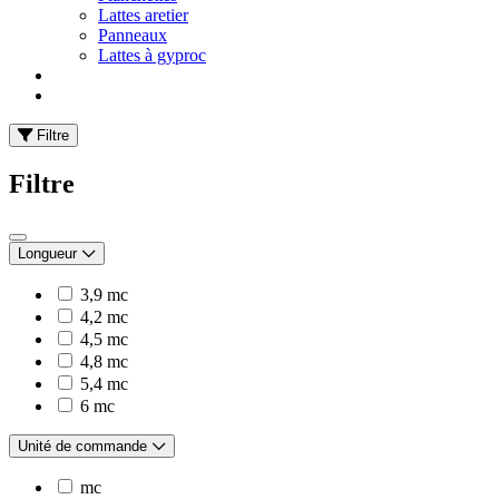
Lattes aretier
Panneaux
Lattes à gyproc
Filtre
Filtre
Longueur
3,9 mc
4,2 mc
4,5 mc
4,8 mc
5,4 mc
6 mc
Unité de commande
mc