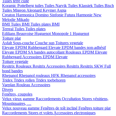
Tuiles terre cuite
Koramic
Pottelberg tuiles
Tuiles Narvik
Tuiles Klassiek
Tuiles Bisch
Tuiles Migeon
Aleonard
Keymer
Aspia
Creaton
Harmonica
Domino
Sinfonie
Futura
Harmonie New
Melodie
Mikado
BMI
Tuiles BMI
Tuiles plates BMI
Terreal
Tuiles
Tuiles plates
Edilians
Beauvoise Huguenot
Monopole 1 Huguenot
Toiture plat
Asfalt
Sous-couche
Couche sup
Toitures vegetale
Elevate EPDM Rubbergard
Elevate EPDM bandes non-adhésif
Elevate EPDM SA bandes autocollant
Rouleaux EPDM Elevate
Rubbergard
Accessoires EPDM Elevate
Toiture vegetale
Resitrix
Rouleaux Resitrix
Accessoires Resitrix
Resitrix SKW Full
bond bandes
Rhepanol
Rhepanol rouleaux HFK
Rhepanol accessoires
Tridex
Tridex rollen
Tridex toebehoren
Vaeplan
Rouleau
Accessoires
Divers
Fenêtres, coupoles
Velux vieux gamme
Raccordements
Occultation
Stores vénitiens,
Moustiquaires, …
Velux nouveau gamme
Fenêtres de toît incliné
Fenêtres toiture plat
Raccordements
Stores et volets
Accessoires electroniques