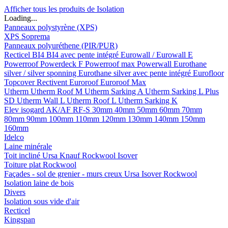
Afficher tous les produits de Isolation
Loading...
Panneaux polystyrène (XPS)
XPS Soprema
Panneaux polyuréthene (PIR/PUR)
Recticel
BI4
BI4 avec pente intégré
Eurowall / Eurowall E
Powerroof
Powerdeck F
Powerroof max
Powerwall
Eurothane
silver / silver sponning
Eurothane silver avec pente intégré
Eurofloor
Topcover
Rectivent
Euroroof
Euroroof Max
Utherm
Utherm Roof M
Utherm Sarking A
Utherm Sarking L Plus
SD
Utherm Wall L
Utherm Roof L
Utherm Sarking K
Elev isogard AK/AF RF-S
30mm
40mm
50mm
60mm
70mm
80mm
90mm
100mm
110mm
120mm
130mm
140mm
150mm
160mm
Idelco
Laine minérale
Toit incliné
Ursa
Knauf
Rockwool
Isover
Toiture plat
Rockwool
Façades - sol de grenier - murs creux
Ursa
Isover
Rockwool
Isolation laine de bois
Divers
Isolation sous vide d'air
Recticel
Kingspan