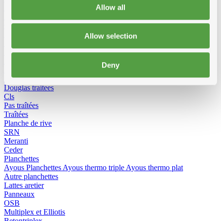
Allow all
KVH-FJ traîtées
KVH-FJ pas traitees
Chevrons
SRN traîtées
Allow selection
Douglas traîtées
Baddens, madrier
Baddens
SRN traîtées
KVH-FJ traîtées
KVH-FJ niet gedrenkt
Deny
Douglas traîtées
Madrier
SRN traitees
KVH-FJ traîtées
KVH-FJ niet gedrenkt
Douglas traitees
Cls
Pas traîtées
Traîtées
Planche de rive
SRN
Meranti
Ceder
Planchettes
Ayous Planchettes
Ayous thermo triple
Ayous thermo plat
Autre planchettes
Lattes aretier
Panneaux
OSB
Multiplex et Elliotis
Betontriplex