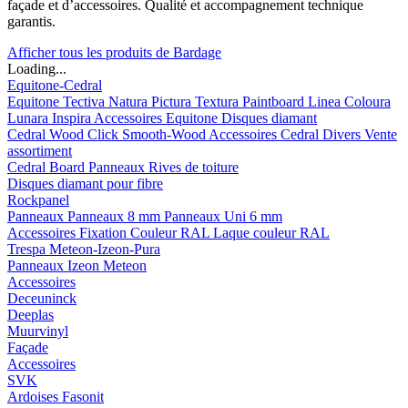
façade et d’accessoires. Qualité et accompagnement technique
garantis.
Afficher tous les produits de Bardage
Loading...
Equitone-Cedral
Equitone
Tectiva
Natura
Pictura
Textura
Paintboard
Linea
Coloura
Lunara
Inspira
Accessoires Equitone
Disques diamant
Cedral
Wood
Click Smooth-Wood
Accessoires Cedral
Divers
Vente
assortiment
Cedral Board
Panneaux
Rives de toiture
Disques diamant pour fibre
Rockpanel
Panneaux
Panneaux 8 mm
Panneaux Uni 6 mm
Accessoires
Fixation Couleur RAL
Laque couleur RAL
Trespa Meteon-Izeon-Pura
Panneaux
Izeon
Meteon
Accessoires
Deceuninck
Deeplas
Muurvinyl
Façade
Accessoires
SVK
Ardoises Fasonit