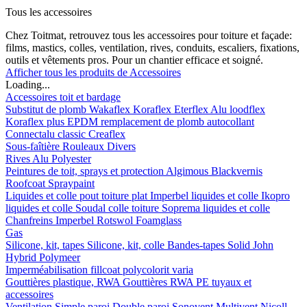
Tous les accessoires
Chez Toitmat, retrouvez tous les accessoires pour toiture et façade:
films, mastics, colles, ventilation, rives, conduits, escaliers, fixations,
outils et vêtements pros. Pour un chantier efficace et soigné.
Afficher tous les produits de Accessoires
Loading...
Accessoires toit et bardage
Substitut de plomb
Wakaflex
Koraflex
Eterflex
Alu loodflex
Koraflex plus
EPDM remplacement de plomb autocollant
Connectalu classic
Creaflex
Sous-faîtière
Rouleaux
Divers
Rives
Alu
Polyester
Peintures de toit, sprays et protection
Algimous
Blackvernis
Roofcoat
Spraypaint
Liquides et colle pout toiture plat
Imperbel liquides et colle
Ikopro
liquides et colle
Soudal colle toiture
Soprema liquides et colle
Chanfreins
Imperbel
Rotswol
Foamglass
Gas
Silicone, kit, tapes
Silicone, kit, colle
Bandes-tapes
Solid John
Hybrid Polymeer
Imperméabilisation
fillcoat
polycolorit
varia
Gouttières plastique, RWA
Gouttières
RWA
PE tuyaux et
accessoires
Ventilation
Simple paroi
Double paroi
Sonovent
Multivent
Nicoll