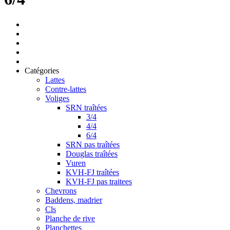
Catégories
Lattes
Contre-lattes
Voliges
SRN traîtées
3/4
4/4
6/4
SRN pas traîtées
Douglas traîtées
Vuren
KVH-FJ traîtées
KVH-FJ pas traitees
Chevrons
Baddens, madrier
Cls
Planche de rive
Planchettes