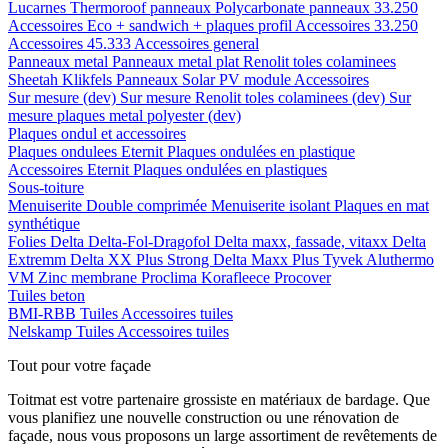
Lucarnes
Thermoroof panneaux
Polycarbonate panneaux 33.250
Accessoires Eco + sandwich + plaques profil
Accessoires 33.250
Accessoires 45.333
Accessoires general
Panneaux metal
Panneaux metal plat
Renolit toles colaminees
Sheetah Klikfels
Panneaux
Solar PV module
Accessoires
Sur mesure (dev)
Sur mesure Renolit toles colaminees (dev)
Sur
mesure plaques metal polyester (dev)
Plaques ondul et accessoires
Plaques ondulees
Eternit
Plaques ondulées en plastique
Accessoires
Eternit
Plaques ondulées en plastiques
Sous-toiture
Menuiserite
Double comprimée
Menuiserite isolant
Plaques en mat
synthétique
Folies
Delta
Delta-Fol-Dragofol
Delta maxx, fassade, vitaxx
Delta
Extremm
Delta XX Plus Strong
Delta Maxx Plus
Tyvek
Aluthermo
VM Zinc membrane
Proclima
Korafleece
Procover
Tuiles beton
BMI-RBB
Tuiles
Accessoires tuiles
Nelskamp
Tuiles
Accessoires tuiles
Tout pour votre façade
Toitmat est votre partenaire grossiste en matériaux de bardage. Que
vous planifiez une nouvelle construction ou une rénovation de
façade, nous vous proposons un large assortiment de revêtements de