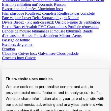
Eternit (ventilation uni)
Koramic
Renson
Evacuation de fumées
Aluminium
Inox
Film plastique
Roulleaux complète
Roulleaux pas complète
Pare vapeur
Isover
Delta
Sopravap hygro
Klöber
Divers
Birdex - Pic anti-oiseauxk Oisipic
Peigne de ventilation
Eterno Bacs et Avaloir PVC
Crapaudines
Profil de rénovation
Bandes de mousse bituminées et mousse bituminée
Bande
d'expansion
Housse
Plots détendeur
Mitrons
Aeros
Passage de toiture
Escaliers de grenier
Fixation
Clous
Fer
Cuivre
Inox
Galvanisée
Clous paslode
Crochets
Inox
Cuivre
Crochets à piquer
Inox
Cuivre
Crochets à agrafer
Inox
Cuivre
Vis
Vis et vis spengler
Vis montage rapide
Vis autoradeuse
Vis
autofordeur
Tirefonds et accessoires
Capuchon
Fixation méchanique
This website uses cookies
Tige alu, écrou, rondelle
Inox vis torx
Rectifix
Borgh et variante
Spax
Fischer et variante
Spit bouchons
PGB (Pennoit)
Solid John
We use cookies to personalise content and ads, to
Divers
Fil en cuivre
Crochets et accessoires
Autres
provide social media features and to analyse our traffic.
Outillage et vêtements
Outillage
Beltracy
Borgh
Bosch
Butterstone
Distripaints
Fribel
We also share information about your use of our site with
Galico
Laseto
Ledent
Leuco
Lismont
Makita
Marcovis
Paslode
Prof
our social media, advertising and analytics partners who
Praxis
Rapid
Salco
Scala
Sievert
Vabor
may combine it with other information that you’ve