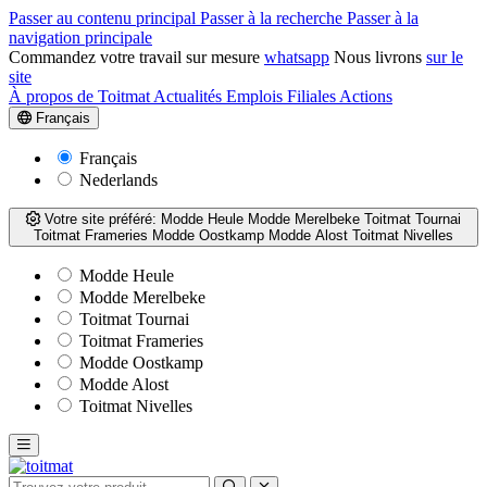
Passer au contenu principal
Passer à la recherche
Passer à la
navigation principale
Commandez votre travail sur mesure
whatsapp
Nous livrons
sur le
site
À propos de Toitmat
Actualités
Emplois
Filiales
Actions
Français
Français
Nederlands
Votre site préféré:
Modde Heule
Modde Merelbeke
Toitmat Tournai
Toitmat Frameries
Modde Oostkamp
Modde Alost
Toitmat Nivelles
Modde Heule
Modde Merelbeke
Toitmat Tournai
Toitmat Frameries
Modde Oostkamp
Modde Alost
Toitmat Nivelles