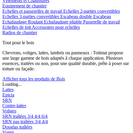
Vêtements et Chaussures
Equipement de chantier
Echelles et passerelles de travail
Echelles 2-parties convertibles
Echelles 3-parties convertibles
Escabeau double
Escabeau
Echafaudage Roulant
Echafaudage pliable
Passerelle de travail
Echelles de toit
Accessoires pour echelles
Radios de chantier
Tout pour le bois
Chevrons, voliges, lattes, lambris ou panneaux : Toitmat propose
une large gamme de bois adaptés à chaque application. Plusieurs
essences, traitées ou non, pour une qualité durable, prête à poser sur
toiture ou façade.
Afficher tous les produits de Bois
Loading...
Lattes
Epicia
SRN
Contre-lattes
Voliges
SRN traîtées
3/4
4/4
6/4
SRN pas traîtées
3/4
4/4
Douglas traîtées
Vuren