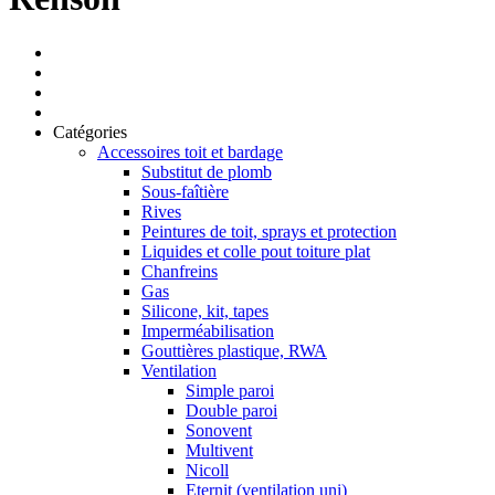
Catégories
Accessoires toit et bardage
Substitut de plomb
Sous-faîtière
Rives
Peintures de toit, sprays et protection
Liquides et colle pout toiture plat
Chanfreins
Gas
Silicone, kit, tapes
Imperméabilisation
Gouttières plastique, RWA
Ventilation
Simple paroi
Double paroi
Sonovent
Multivent
Nicoll
Eternit (ventilation uni)