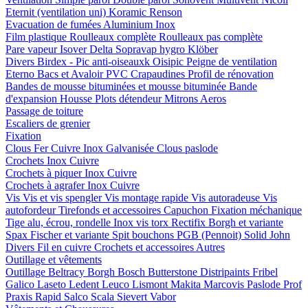
Eternit (ventilation uni)
Koramic
Renson
Evacuation de fumées
Aluminium
Inox
Film plastique
Roulleaux complète
Roulleaux pas complète
Pare vapeur
Isover
Delta
Sopravap hygro
Klöber
Divers
Birdex - Pic anti-oiseauxk Oisipic
Peigne de ventilation
Eterno Bacs et Avaloir PVC
Crapaudines
Profil de rénovation
Bandes de mousse bituminées et mousse bituminée
Bande
d'expansion
Housse
Plots détendeur
Mitrons
Aeros
Passage de toiture
Escaliers de grenier
Fixation
Clous
Fer
Cuivre
Inox
Galvanisée
Clous paslode
Crochets
Inox
Cuivre
Crochets à piquer
Inox
Cuivre
Crochets à agrafer
Inox
Cuivre
Vis
Vis et vis spengler
Vis montage rapide
Vis autoradeuse
Vis
autofordeur
Tirefonds et accessoires
Capuchon
Fixation méchanique
Tige alu, écrou, rondelle
Inox vis torx
Rectifix
Borgh et variante
Spax
Fischer et variante
Spit bouchons
PGB (Pennoit)
Solid John
Divers
Fil en cuivre
Crochets et accessoires
Autres
Outillage et vêtements
Outillage
Beltracy
Borgh
Bosch
Butterstone
Distripaints
Fribel
Galico
Laseto
Ledent
Leuco
Lismont
Makita
Marcovis
Paslode
Prof
Praxis
Rapid
Salco
Scala
Sievert
Vabor