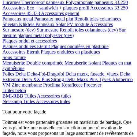
Lucarnes
Thermoroof panneaux
Polycarbonate panneaux 33.250
Accessoires Eco + sandwich + plaques profil
Accessoires 33.250
Accessoires 45.333
Accessoires general
Panneaux metal
Panneaux metal plat
Renolit toles colaminees
Sheetah Klikfels
Panneaux
Solar PV module
Accessoires
Sur mesure (dev)
Sur mesure Renolit toles colaminees (dev)
Sur
mesure plaques metal polyester (dev)
Plaques ondul et accessoires
Plaques ondulees
Eternit
Plaques ondulées en plastique
Accessoires
Eternit
Plaques ondulées en plastiques
Sous-toiture
Menuiserite
Double comprimée
Menuiserite isolant
Plaques en mat
synthétique
Folies
Delta
Delta-Fol-Dragofol
Delta maxx, fassade, vitaxx
Delta
Extremm
Delta XX Plus Strong
Delta Maxx Plus
Tyvek
Aluthermo
VM Zinc membrane
Proclima
Korafleece
Procover
Tuiles beton
BMI-RBB
Tuiles
Accessoires tuiles
Nelskamp
Tuiles
Accessoires tuiles
Tout pour votre façade
Toitmat est votre partenaire grossiste en matériaux de bardage. Que
vous planifiez une nouvelle construction ou une rénovation de
façade, nous vous proposons un large assortiment de revêtements de