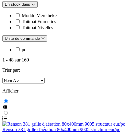
En stock dans
Modde Merelbeke
Toitmat Frameries
Toitmat Nivelles
Unité de commande
pc
1
-
48
sur
169
Trier par:
Afficher:
Renson 381 grille d'aération 80x400mm 9005 structuur eur/pc