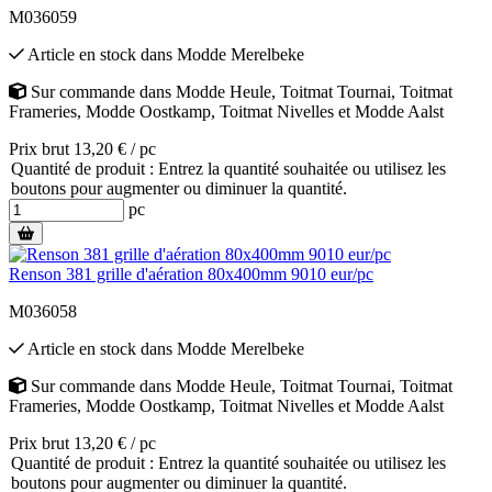
M036059
Article en stock
dans
Modde Merelbeke
Sur commande
dans
Modde Heule
,
Toitmat Tournai
,
Toitmat
Frameries
,
Modde Oostkamp
,
Toitmat Nivelles
et
Modde Aalst
Prix brut 13,20 € / pc
Quantité de produit : Entrez la quantité souhaitée ou utilisez les
boutons pour augmenter ou diminuer la quantité.
pc
Renson 381 grille d'aération 80x400mm 9010 eur/pc
M036058
Article en stock
dans
Modde Merelbeke
Sur commande
dans
Modde Heule
,
Toitmat Tournai
,
Toitmat
Frameries
,
Modde Oostkamp
,
Toitmat Nivelles
et
Modde Aalst
Prix brut 13,20 € / pc
Quantité de produit : Entrez la quantité souhaitée ou utilisez les
boutons pour augmenter ou diminuer la quantité.