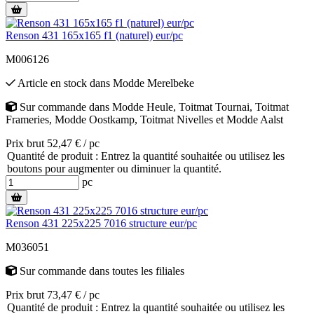
Renson 431 165x165 f1 (naturel) eur/pc
M006126
Article en stock
dans
Modde Merelbeke
Sur commande
dans
Modde Heule
,
Toitmat Tournai
,
Toitmat
Frameries
,
Modde Oostkamp
,
Toitmat Nivelles
et
Modde Aalst
Prix brut 52,47 € / pc
Quantité de produit : Entrez la quantité souhaitée ou utilisez les
boutons pour augmenter ou diminuer la quantité.
pc
Renson 431 225x225 7016 structure eur/pc
M036051
Sur commande
dans toutes les filiales
Prix brut 73,47 € / pc
Quantité de produit : Entrez la quantité souhaitée ou utilisez les