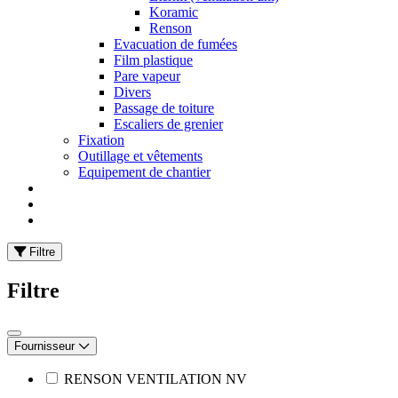
Koramic
Renson
Evacuation de fumées
Film plastique
Pare vapeur
Divers
Passage de toiture
Escaliers de grenier
Fixation
Outillage et vêtements
Equipement de chantier
Filtre
Filtre
Fournisseur
RENSON VENTILATION NV