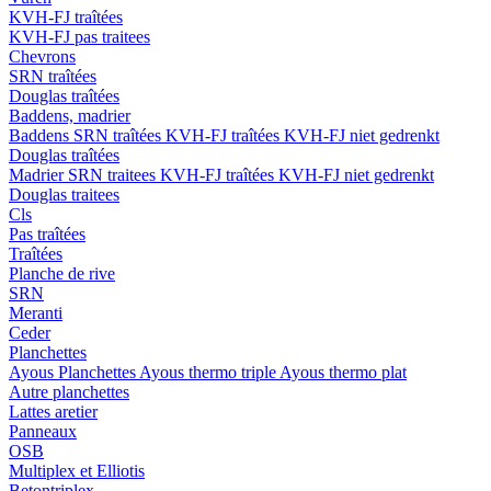
KVH-FJ traîtées
KVH-FJ pas traitees
Chevrons
SRN traîtées
Douglas traîtées
Baddens, madrier
Baddens
SRN traîtées
KVH-FJ traîtées
KVH-FJ niet gedrenkt
Douglas traîtées
Madrier
SRN traitees
KVH-FJ traîtées
KVH-FJ niet gedrenkt
Douglas traitees
Cls
Pas traîtées
Traîtées
Planche de rive
SRN
Meranti
Ceder
Planchettes
Ayous Planchettes
Ayous thermo triple
Ayous thermo plat
Autre planchettes
Lattes aretier
Panneaux
OSB
Multiplex et Elliotis
Betontriplex