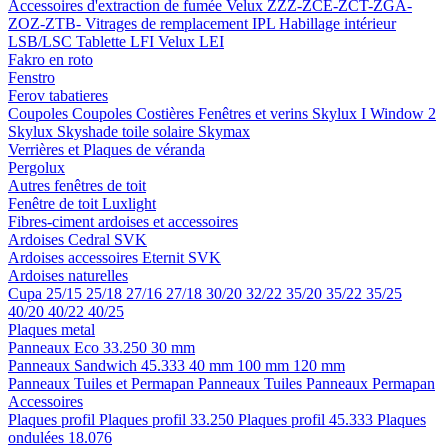
Accessoires d'extraction de fumée
Velux ZZZ-ZCE-ZCT-ZGA-
ZOZ-ZTB-
Vitrages de remplacement IPL
Habillage intérieur
LSB/LSC
Tablette LFI
Velux LEI
Fakro en roto
Fenstro
Ferov tabatieres
Coupoles
Coupoles
Costières
Fenêtres et verins
Skylux I Window 2
Skylux Skyshade toile solaire
Skymax
Verrières et Plaques de véranda
Pergolux
Autres fenêtres de toit
Fenêtre de toit Luxlight
Fibres-ciment ardoises et accessoires
Ardoises
Cedral
SVK
Ardoises accessoires
Eternit
SVK
Ardoises naturelles
Cupa
25/15
25/18
27/16
27/18
30/20
32/22
35/20
35/22
35/25
40/20
40/22
40/25
Plaques metal
Panneaux Eco 33.250
30 mm
Panneaux Sandwich 45.333
40 mm
100 mm
120 mm
Panneaux Tuiles et Permapan
Panneaux Tuiles
Panneaux Permapan
Accessoires
Plaques profil
Plaques profil 33.250
Plaques profil 45.333
Plaques
ondulées 18.076