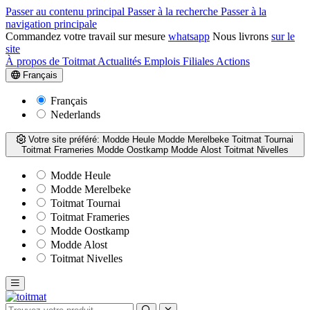
Passer au contenu principal
Passer à la recherche
Passer à la
navigation principale
Commandez votre travail sur mesure
whatsapp
Nous livrons
sur le
site
À propos de Toitmat
Actualités
Emplois
Filiales
Actions
Français
Français
Nederlands
Votre site préféré:
Modde Heule
Modde Merelbeke
Toitmat Tournai
Toitmat Frameries
Modde Oostkamp
Modde Alost
Toitmat Nivelles
Modde Heule
Modde Merelbeke
Toitmat Tournai
Toitmat Frameries
Modde Oostkamp
Modde Alost
Toitmat Nivelles