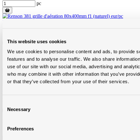
pc
Renson 381 grille d'aération 80x400mm f1 (naturel) eur/pc
M008835
This website uses cookies
Sur commande
dans toutes les filiales
We use cookies to personalise content and ads, to provide s
Prix brut 12,83 € / pc
features and to analyse our traffic. We also share informatio
Quantité de produit : Entrez la quantité souhaitée ou utilisez les
boutons pour augmenter ou diminuer la quantité.
use of our site with our social media, advertising and analyti
pc
who may combine it with other information that you’ve provi
or that they’ve collected from your use of their services.
Renson 381 grille d'aération 80x500mm 9005 structuur eur/pc
M036062
Consent
Necessary
Sur commande
dans toutes les filiales
Selection
Prix brut 16,00 € / pc
Quantité de produit : Entrez la quantité souhaitée ou utilisez les
Preferences
boutons pour augmenter ou diminuer la quantité.
pc