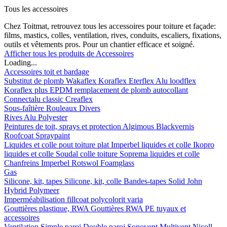
Tous les accessoires
Chez Toitmat, retrouvez tous les accessoires pour toiture et façade:
films, mastics, colles, ventilation, rives, conduits, escaliers, fixations,
outils et vêtements pros. Pour un chantier efficace et soigné.
Afficher tous les produits de Accessoires
Loading...
Accessoires toit et bardage
Substitut de plomb
Wakaflex
Koraflex
Eterflex
Alu loodflex
Koraflex plus
EPDM remplacement de plomb autocollant
Connectalu classic
Creaflex
Sous-faîtière
Rouleaux
Divers
Rives
Alu
Polyester
Peintures de toit, sprays et protection
Algimous
Blackvernis
Roofcoat
Spraypaint
Liquides et colle pout toiture plat
Imperbel liquides et colle
Ikopro
liquides et colle
Soudal colle toiture
Soprema liquides et colle
Chanfreins
Imperbel
Rotswol
Foamglass
Gas
Silicone, kit, tapes
Silicone, kit, colle
Bandes-tapes
Solid John
Hybrid Polymeer
Imperméabilisation
fillcoat
polycolorit
varia
Gouttières plastique, RWA
Gouttières
RWA
PE tuyaux et
accessoires
Ventilation
Simple paroi
Double paroi
Sonovent
Multivent
Nicoll