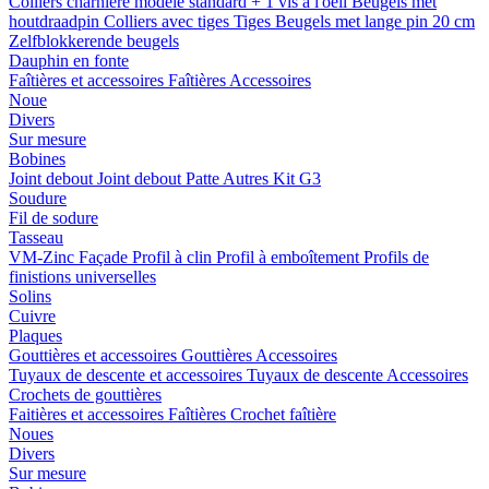
Colliers charnière
modele standard + 1 vis a l'oeil
Beugels met
houtdraadpin
Colliers avec tiges
Tiges
Beugels met lange pin 20 cm
Zelfblokkerende beugels
Dauphin en fonte
Faîtières et accessoires
Faîtières
Accessoires
Noue
Divers
Sur mesure
Bobines
Joint debout
Joint debout
Patte
Autres
Kit G3
Soudure
Fil de sodure
Tasseau
VM-Zinc Façade
Profil à clin
Profil à emboîtement
Profils de
finistions universelles
Solins
Cuivre
Plaques
Gouttières et accessoires
Gouttières
Accessoires
Tuyaux de descente et accessoires
Tuyaux de descente
Accessoires
Crochets de gouttières
Faitières et accessoires
Faîtières
Crochet faîtière
Noues
Divers
Sur mesure