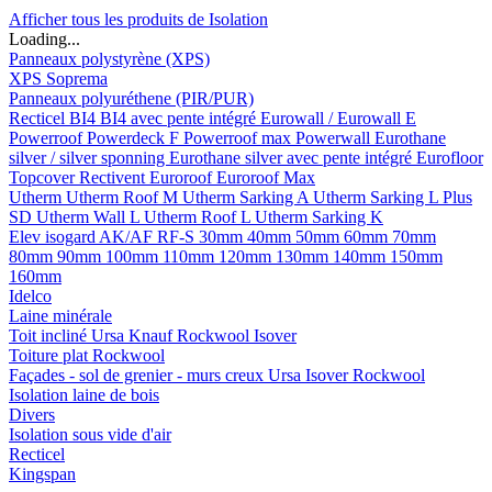
Afficher tous les produits de Isolation
Loading...
Panneaux polystyrène (XPS)
XPS Soprema
Panneaux polyuréthene (PIR/PUR)
Recticel
BI4
BI4 avec pente intégré
Eurowall / Eurowall E
Powerroof
Powerdeck F
Powerroof max
Powerwall
Eurothane
silver / silver sponning
Eurothane silver avec pente intégré
Eurofloor
Topcover
Rectivent
Euroroof
Euroroof Max
Utherm
Utherm Roof M
Utherm Sarking A
Utherm Sarking L Plus
SD
Utherm Wall L
Utherm Roof L
Utherm Sarking K
Elev isogard AK/AF RF-S
30mm
40mm
50mm
60mm
70mm
80mm
90mm
100mm
110mm
120mm
130mm
140mm
150mm
160mm
Idelco
Laine minérale
Toit incliné
Ursa
Knauf
Rockwool
Isover
Toiture plat
Rockwool
Façades - sol de grenier - murs creux
Ursa
Isover
Rockwool
Isolation laine de bois
Divers
Isolation sous vide d'air
Recticel
Kingspan