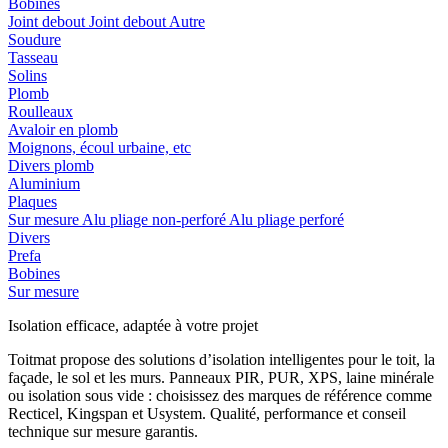
Bobines
Joint debout
Joint debout
Autre
Soudure
Tasseau
Solins
Plomb
Roulleaux
Avaloir en plomb
Moignons, écoul urbaine, etc
Divers plomb
Aluminium
Plaques
Sur mesure
Alu pliage non-perforé
Alu pliage perforé
Divers
Prefa
Bobines
Sur mesure
Isolation efficace, adaptée à votre projet
Toitmat propose des solutions d’isolation intelligentes pour le toit, la
façade, le sol et les murs. Panneaux PIR, PUR, XPS, laine minérale
ou isolation sous vide : choisissez des marques de référence comme
Recticel, Kingspan et Usystem. Qualité, performance et conseil
technique sur mesure garantis.