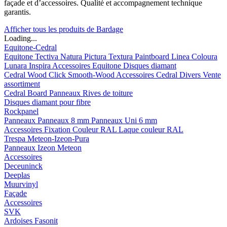
façade et d’accessoires. Qualité et accompagnement technique
garantis.
Afficher tous les produits de Bardage
Loading...
Equitone-Cedral
Equitone
Tectiva
Natura
Pictura
Textura
Paintboard
Linea
Coloura
Lunara
Inspira
Accessoires Equitone
Disques diamant
Cedral
Wood
Click Smooth-Wood
Accessoires Cedral
Divers
Vente
assortiment
Cedral Board
Panneaux
Rives de toiture
Disques diamant pour fibre
Rockpanel
Panneaux
Panneaux 8 mm
Panneaux Uni 6 mm
Accessoires
Fixation Couleur RAL
Laque couleur RAL
Trespa Meteon-Izeon-Pura
Panneaux
Izeon
Meteon
Accessoires
Deceuninck
Deeplas
Muurvinyl
Façade
Accessoires
SVK
Ardoises Fasonit