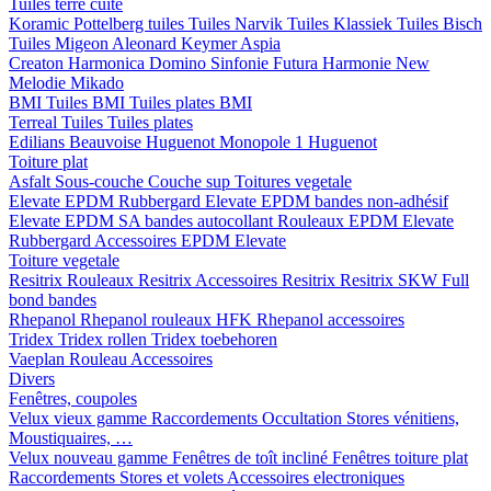
Tuiles terre cuite
Koramic
Pottelberg tuiles
Tuiles Narvik
Tuiles Klassiek
Tuiles Bisch
Tuiles Migeon
Aleonard
Keymer
Aspia
Creaton
Harmonica
Domino
Sinfonie
Futura
Harmonie New
Melodie
Mikado
BMI
Tuiles BMI
Tuiles plates BMI
Terreal
Tuiles
Tuiles plates
Edilians
Beauvoise Huguenot
Monopole 1 Huguenot
Toiture plat
Asfalt
Sous-couche
Couche sup
Toitures vegetale
Elevate EPDM Rubbergard
Elevate EPDM bandes non-adhésif
Elevate EPDM SA bandes autocollant
Rouleaux EPDM Elevate
Rubbergard
Accessoires EPDM Elevate
Toiture vegetale
Resitrix
Rouleaux Resitrix
Accessoires Resitrix
Resitrix SKW Full
bond bandes
Rhepanol
Rhepanol rouleaux HFK
Rhepanol accessoires
Tridex
Tridex rollen
Tridex toebehoren
Vaeplan
Rouleau
Accessoires
Divers
Fenêtres, coupoles
Velux vieux gamme
Raccordements
Occultation
Stores vénitiens,
Moustiquaires, …
Velux nouveau gamme
Fenêtres de toît incliné
Fenêtres toiture plat
Raccordements
Stores et volets
Accessoires electroniques