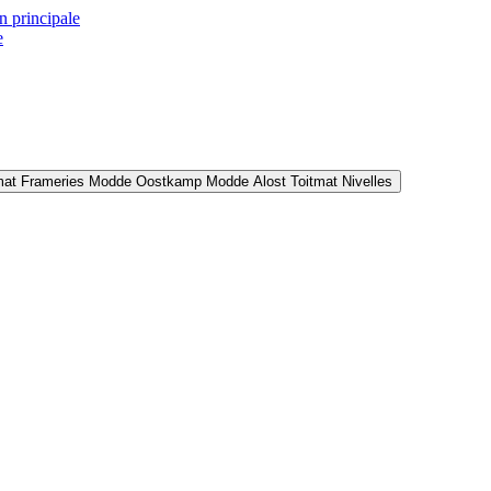
n principale
e
mat Frameries
Modde Oostkamp
Modde Alost
Toitmat Nivelles