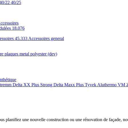
40/22
40/25
ccessoires
dulées 18.076
essoires 45.333
Accessoires general
e plaques metal polyester (dev)
nthétique
xtremm
Delta XX Plus Strong
Delta Maxx Plus
Tyvek
Aluthermo
VM Z
ous planifiez une nouvelle construction ou une rénovation de façade, n