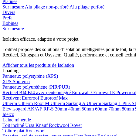
Plaques
Sur mesure
Alu pliage non-perforé
Alu pliage perforé
Divers
Prefa
Bobines
Sur mesure
Isolation efficace, adaptée à votre projet
Toitmat propose des solutions d’isolation intelligentes pour le toit, 
Recticel, Kingspan et Usystem. Qualité, performance et conseil techni
Afficher tous les produits de Isolation
Loading...
Panneaux polystyrène (XPS)
XPS Soprema
Panneaux polyuréthene (PIR/PUR)
Recticel
BI4
BI4 avec pente intégré
Eurowall / Eurowall E
Powerroo
Rectivent
Euroroof
Euroroof Max
Utherm
Utherm Roof M
Utherm Sarking A
Utherm Sarking L Plus 
Elev isogard AK/AF RF-S
30mm
40mm
50mm
60mm
70mm
80mm
Idelco
Laine minérale
Toit incliné
Ursa
Knauf
Rockwool
Isover
Toiture plat
Rockwool