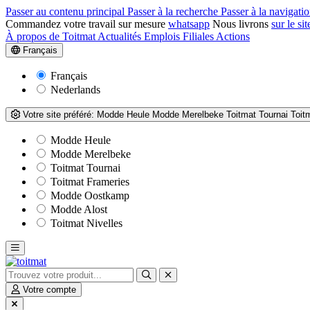
Passer au contenu principal
Passer à la recherche
Passer à la navigatio
Commandez votre travail sur mesure
whatsapp
Nous livrons
sur le sit
À propos de Toitmat
Actualités
Emplois
Filiales
Actions
Français
Français
Nederlands
Votre site préféré:
Modde Heule
Modde Merelbeke
Toitmat Tournai
Toit
Modde Heule
Modde Merelbeke
Toitmat Tournai
Toitmat Frameries
Modde Oostkamp
Modde Alost
Toitmat Nivelles
Votre compte