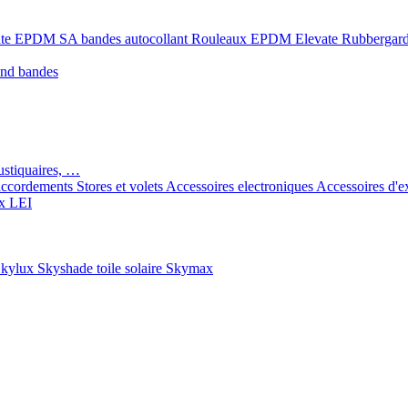
ate EPDM SA bandes autocollant
Rouleaux EPDM Elevate Rubbergar
ond bandes
ustiquaires, …
ccordements
Stores et volets
Accessoires electroniques
Accessoires d'e
x LEI
kylux Skyshade toile solaire
Skymax