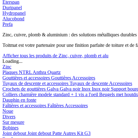
Eterspan
Duripanel
Hydropanel
Alucobond
Prefa
Zinc, cuivre, plomb & aluminium : des solutions métalliques durables
Toitmat est votre partenaire pour une finition parfaite de toiture et d
Afficher tous les produits de Zinc, cuivre, plomb et alu
Loading...
Zinc
Plaques
NTRL
Anthra
Quartz
Gouttières et accessoires
Gouttières
Accessoires
Tuyaux de descente et accessoires
Tuyaux de descente
Accessoires
Crochets de gouttières
Galva
Galva noir
Inox
Inox noir
Support bour
Colliers charnière
modele standard + 1 vis a l'oeil
Beugels met houtd
Dauphin en fonte
Faîtières et accessoires
Faîtières
Accessoires
Noue
Divers
Sur mesure
Bobines
Joint debout
Joint debout
Patte
Autres
Kit G3