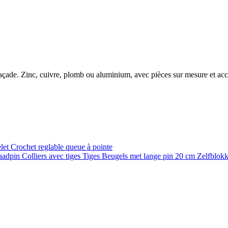
e façade. Zinc, cuivre, plomb ou aluminium, avec pièces sur mesure et ac
elet
Crochet reglable queue à pointe
raadpin
Colliers avec tiges
Tiges
Beugels met lange pin 20 cm
Zelfblok