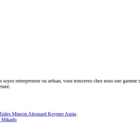
us soyez entrepreneur ou artisan, vous trouverez chez nous une gamme com
esure.
Tuiles Migeon
Aleonard
Keymer
Aspia
e
Mikado