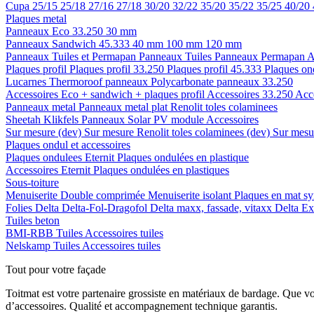
Cupa
25/15
25/18
27/16
27/18
30/20
32/22
35/20
35/22
35/25
40/20
Plaques metal
Panneaux Eco 33.250
30 mm
Panneaux Sandwich 45.333
40 mm
100 mm
120 mm
Panneaux Tuiles et Permapan
Panneaux Tuiles
Panneaux Permapan
A
Plaques profil
Plaques profil 33.250
Plaques profil 45.333
Plaques on
Lucarnes
Thermoroof panneaux
Polycarbonate panneaux 33.250
Accessoires Eco + sandwich + plaques profil
Accessoires 33.250
Acc
Panneaux metal
Panneaux metal plat
Renolit toles colaminees
Sheetah Klikfels
Panneaux
Solar PV module
Accessoires
Sur mesure (dev)
Sur mesure Renolit toles colaminees (dev)
Sur mesur
Plaques ondul et accessoires
Plaques ondulees
Eternit
Plaques ondulées en plastique
Accessoires
Eternit
Plaques ondulées en plastiques
Sous-toiture
Menuiserite
Double comprimée
Menuiserite isolant
Plaques en mat sy
Folies
Delta
Delta-Fol-Dragofol
Delta maxx, fassade, vitaxx
Delta E
Tuiles beton
BMI-RBB
Tuiles
Accessoires tuiles
Nelskamp
Tuiles
Accessoires tuiles
Tout pour votre façade
Toitmat est votre partenaire grossiste en matériaux de bardage. Que v
d’accessoires. Qualité et accompagnement technique garantis.