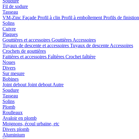
Soudure
Fil de sodure
Tasseau
VM-Zinc Façade
Profil à clin
Profil à emboîtement
Profils de finistio
Solins
Cuivre
Plaques
Gouttières et accessoires
Gouttières
Accessoires
Tuyaux de descente et accessoires
Tuyaux de descente
Accessoires
Crochets de gouttières
Faitières et accessoires
Faîtières
Crochet faîtière
Noues
Divers
Sur mesure
Bobines
Joint debout
Joint debout
Autre
Soudure
Tasseau
Solins
Plomb
Roulleaux
Avaloir en plomb
Moignons, écoul urbaine, etc
Divers plomb
Aluminium