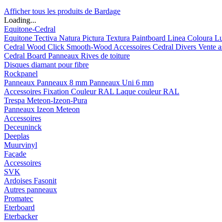
Afficher tous les produits de Bardage
Loading...
Equitone-Cedral
Equitone
Tectiva
Natura
Pictura
Textura
Paintboard
Linea
Coloura
L
Cedral
Wood
Click Smooth-Wood
Accessoires Cedral
Divers
Vente a
Cedral Board
Panneaux
Rives de toiture
Disques diamant pour fibre
Rockpanel
Panneaux
Panneaux 8 mm
Panneaux Uni 6 mm
Accessoires
Fixation Couleur RAL
Laque couleur RAL
Trespa Meteon-Izeon-Pura
Panneaux
Izeon
Meteon
Accessoires
Deceuninck
Deeplas
Muurvinyl
Façade
Accessoires
SVK
Ardoises Fasonit
Autres panneaux
Promatec
Eterboard
Eterbacker