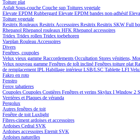
Toiture plat
Asfalt
Sous-couche
Couche sup
Toitures vegetale
Elevate EPDM Rubbergard
Elevate EPDM bandes non-adhésif
Elev
Toiture vegetale
Resitrix
Rouleaux Resitrix
Accessoires Resitrix
Resitrix SKW Full b
Rhepanol
Rhepanol rouleaux HFK
Rhepanol accessoires
Tridex
Tridex rollen
Tridex toebehoren
Vaeplan
Rouleau
Accessoires
Divers
Fenêtres, coupoles
Velux vieux gamme
Raccordements
Occultation
Stores vénitiens, Mo
Velux nouveau gamme
Fenêtres de toît incliné
Fenêtres toiture plat
Ra
de remplacement IPL
Habillage intérieur LSB/LSC
Tablette LFI
Velu
Fakro en roto
Fenstro
Ferov tabatieres
Coupoles
Coupoles
Costières
Fenêtres et verins
Skylux I Window 2
S
Verrières et Plaques de véranda
Pergolux
Autres fenêtres de toit
Fenêtre de toit Luxlight
Fibres-ciment ardoises et accessoires
Ardoises
Cedral
SVK
Ardoises accessoires
Eternit
SVK
Ardoises naturelles