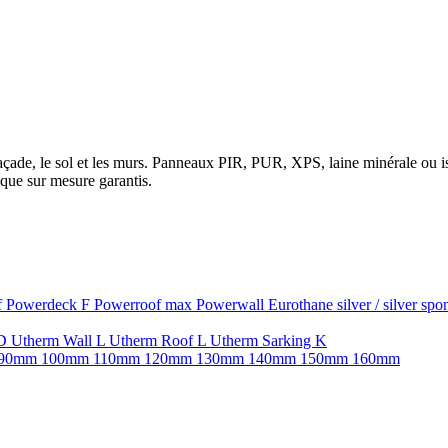
la façade, le sol et les murs. Panneaux PIR, PUR, XPS, laine minérale ou
que sur mesure garantis.
f
Powerdeck F
Powerroof max
Powerwall
Eurothane silver / silver sp
SD
Utherm Wall L
Utherm Roof L
Utherm Sarking K
90mm
100mm
110mm
120mm
130mm
140mm
150mm
160mm