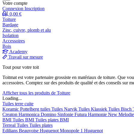
Votre compte
Connexion
Inscription
0,00 €
Toiture
Bardage
Zinc, cuivre, plomb et alu
Isolation
Accessoires
Bois
Academy
Travail sur mesure
Tout pour votre toit
Toitmat est votre partenaire grossiste en matériaux de toiture. Que vo
accessoires. Comptez sur des produits de qualité et des conseils sur m
Afficher tous les produits de Toiture
Loading...
Tuiles terre cuite
Koramic
Pottelberg tuiles
Tuiles Narvik
Tuiles Klassiek
Tuiles Bisch
Creaton
Harmonica
Domino
Sinfonie
Futura
Harmonie New
Melodi
BMI
Tuiles BMI
Tuiles plates BMI
Terreal
Tuiles
Tuiles plates
Edilians
Beauvoise Huguenot
Monopole 1 Huguenot