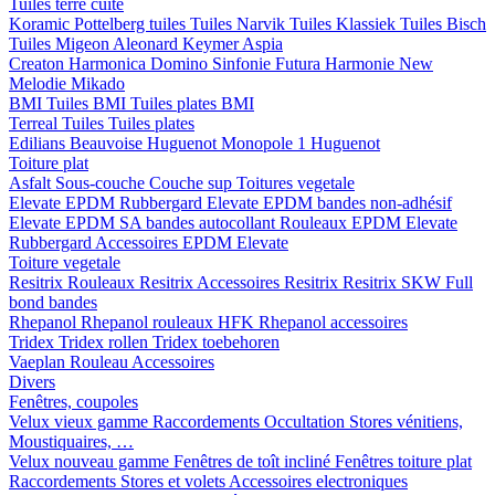
Tuiles terre cuite
Koramic
Pottelberg tuiles
Tuiles Narvik
Tuiles Klassiek
Tuiles Bisch
Tuiles Migeon
Aleonard
Keymer
Aspia
Creaton
Harmonica
Domino
Sinfonie
Futura
Harmonie New
Melodie
Mikado
BMI
Tuiles BMI
Tuiles plates BMI
Terreal
Tuiles
Tuiles plates
Edilians
Beauvoise Huguenot
Monopole 1 Huguenot
Toiture plat
Asfalt
Sous-couche
Couche sup
Toitures vegetale
Elevate EPDM Rubbergard
Elevate EPDM bandes non-adhésif
Elevate EPDM SA bandes autocollant
Rouleaux EPDM Elevate
Rubbergard
Accessoires EPDM Elevate
Toiture vegetale
Resitrix
Rouleaux Resitrix
Accessoires Resitrix
Resitrix SKW Full
bond bandes
Rhepanol
Rhepanol rouleaux HFK
Rhepanol accessoires
Tridex
Tridex rollen
Tridex toebehoren
Vaeplan
Rouleau
Accessoires
Divers
Fenêtres, coupoles
Velux vieux gamme
Raccordements
Occultation
Stores vénitiens,
Moustiquaires, …
Velux nouveau gamme
Fenêtres de toît incliné
Fenêtres toiture plat
Raccordements
Stores et volets
Accessoires electroniques