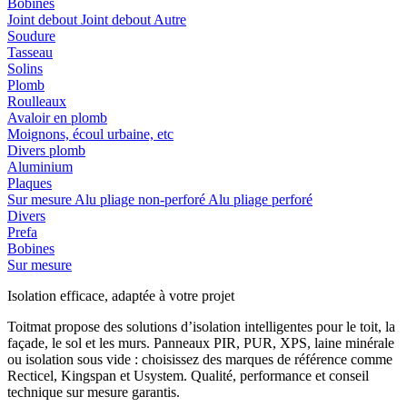
Bobines
Joint debout
Joint debout
Autre
Soudure
Tasseau
Solins
Plomb
Roulleaux
Avaloir en plomb
Moignons, écoul urbaine, etc
Divers plomb
Aluminium
Plaques
Sur mesure
Alu pliage non-perforé
Alu pliage perforé
Divers
Prefa
Bobines
Sur mesure
Isolation efficace, adaptée à votre projet
Toitmat propose des solutions d’isolation intelligentes pour le toit, la
façade, le sol et les murs. Panneaux PIR, PUR, XPS, laine minérale
ou isolation sous vide : choisissez des marques de référence comme
Recticel, Kingspan et Usystem. Qualité, performance et conseil
technique sur mesure garantis.