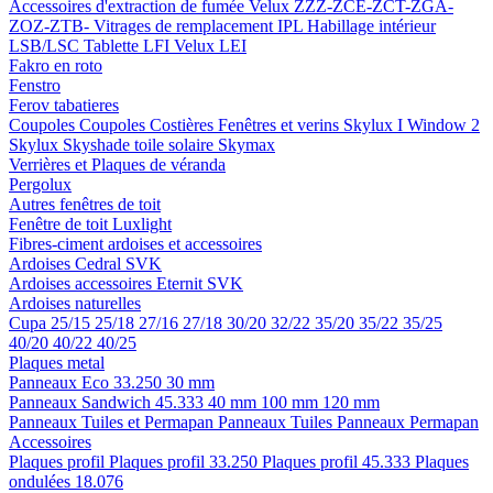
Accessoires d'extraction de fumée
Velux ZZZ-ZCE-ZCT-ZGA-
ZOZ-ZTB-
Vitrages de remplacement IPL
Habillage intérieur
LSB/LSC
Tablette LFI
Velux LEI
Fakro en roto
Fenstro
Ferov tabatieres
Coupoles
Coupoles
Costières
Fenêtres et verins
Skylux I Window 2
Skylux Skyshade toile solaire
Skymax
Verrières et Plaques de véranda
Pergolux
Autres fenêtres de toit
Fenêtre de toit Luxlight
Fibres-ciment ardoises et accessoires
Ardoises
Cedral
SVK
Ardoises accessoires
Eternit
SVK
Ardoises naturelles
Cupa
25/15
25/18
27/16
27/18
30/20
32/22
35/20
35/22
35/25
40/20
40/22
40/25
Plaques metal
Panneaux Eco 33.250
30 mm
Panneaux Sandwich 45.333
40 mm
100 mm
120 mm
Panneaux Tuiles et Permapan
Panneaux Tuiles
Panneaux Permapan
Accessoires
Plaques profil
Plaques profil 33.250
Plaques profil 45.333
Plaques
ondulées 18.076