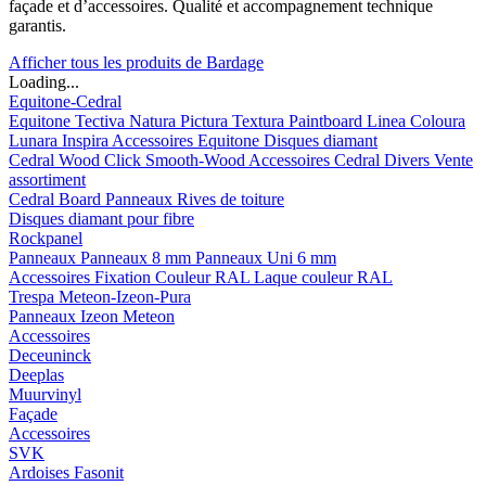
façade et d’accessoires. Qualité et accompagnement technique
garantis.
Afficher tous les produits de Bardage
Loading...
Equitone-Cedral
Equitone
Tectiva
Natura
Pictura
Textura
Paintboard
Linea
Coloura
Lunara
Inspira
Accessoires Equitone
Disques diamant
Cedral
Wood
Click Smooth-Wood
Accessoires Cedral
Divers
Vente
assortiment
Cedral Board
Panneaux
Rives de toiture
Disques diamant pour fibre
Rockpanel
Panneaux
Panneaux 8 mm
Panneaux Uni 6 mm
Accessoires
Fixation Couleur RAL
Laque couleur RAL
Trespa Meteon-Izeon-Pura
Panneaux
Izeon
Meteon
Accessoires
Deceuninck
Deeplas
Muurvinyl
Façade
Accessoires
SVK
Ardoises Fasonit