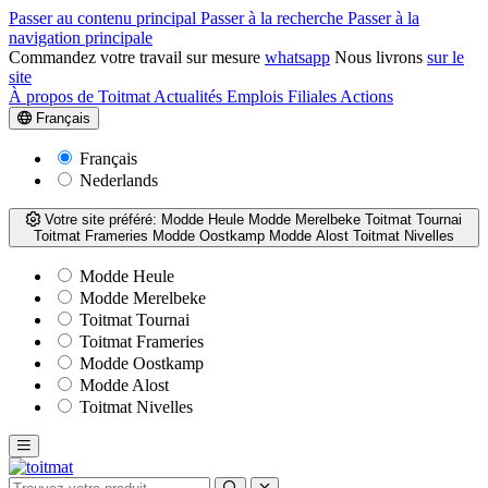
Passer au contenu principal
Passer à la recherche
Passer à la
navigation principale
Commandez votre travail sur mesure
whatsapp
Nous livrons
sur le
site
À propos de Toitmat
Actualités
Emplois
Filiales
Actions
Français
Français
Nederlands
Votre site préféré:
Modde Heule
Modde Merelbeke
Toitmat Tournai
Toitmat Frameries
Modde Oostkamp
Modde Alost
Toitmat Nivelles
Modde Heule
Modde Merelbeke
Toitmat Tournai
Toitmat Frameries
Modde Oostkamp
Modde Alost
Toitmat Nivelles