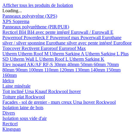
Afficher tous les produits de Isolation
Loading...
Panneaux polystyrène (XPS)
XPS Soprema
Panneaux polyuréthene (PIR/PUR)
Recticel
BI4
BI4 avec pente intégré
Eurowall / Eurowall E
Powerroof
Powerdeck F
Powerroof max
Powerwall
Eurothane
silver / silver sponning
Eurothane silver avec pente intégré
Eurofloor
Topcover
Rectivent
Euroroof
Euroroof Max
Utherm
Utherm Roof M
Utherm Sarking A
Utherm Sarking L Plus
SD
Utherm Wall L
Utherm Roof L
Utherm Sarking K
Elev isogard AK/AF RF-S
30mm
40mm
50mm
60mm
70mm
80mm
90mm
100mm
110mm
120mm
130mm
140mm
150mm
160mm
Idelco
Laine minérale
Toit incliné
Ursa
Knauf
Rockwool
Isover
Toiture plat
Rockwool
Façades - sol de grenier - murs creux
Ursa
Isover
Rockwool
Isolation laine de bois
Divers
Isolation sous vide d'air
Recticel
Kingspan