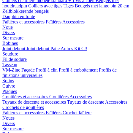
Colliers charnière
modele standard + 1 vis a l'oeil
Beugels met
houtdraadpin
Colliers avec tiges
Tiges
Beugels met lange pin 20 cm
Zelfblokkerende beugels
Dauphin en fonte
Faîtières et accessoires
Faîtières
Accessoires
Noue
Divers
Sur mesure
Bobines
Joint debout
Joint debout
Patte
Autres
Kit G3
Soudure
Fil de sodure
Tasseau
VM-Zinc Façade
Profil à clin
Profil à emboîtement
Profils de
finistions universelles
Solins
Cuivre
Plaques
Gouttières et accessoires
Gouttières
Accessoires
Tuyaux de descente et accessoires
Tuyaux de descente
Accessoires
Crochets de gouttières
Faitières et accessoires
Faîtières
Crochet faîtière
Noues
Divers
Sur mesure