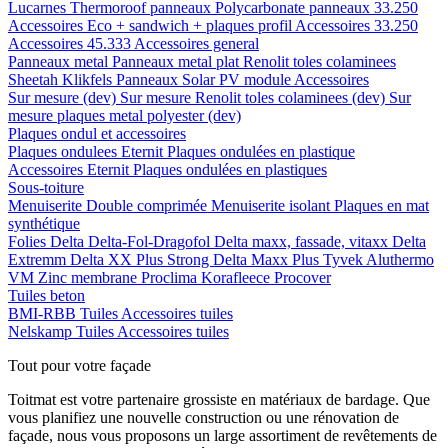
Lucarnes
Thermoroof panneaux
Polycarbonate panneaux 33.250
Accessoires Eco + sandwich + plaques profil
Accessoires 33.250
Accessoires 45.333
Accessoires general
Panneaux metal
Panneaux metal plat
Renolit toles colaminees
Sheetah Klikfels
Panneaux
Solar PV module
Accessoires
Sur mesure (dev)
Sur mesure Renolit toles colaminees (dev)
Sur
mesure plaques metal polyester (dev)
Plaques ondul et accessoires
Plaques ondulees
Eternit
Plaques ondulées en plastique
Accessoires
Eternit
Plaques ondulées en plastiques
Sous-toiture
Menuiserite
Double comprimée
Menuiserite isolant
Plaques en mat
synthétique
Folies
Delta
Delta-Fol-Dragofol
Delta maxx, fassade, vitaxx
Delta
Extremm
Delta XX Plus Strong
Delta Maxx Plus
Tyvek
Aluthermo
VM Zinc membrane
Proclima
Korafleece
Procover
Tuiles beton
BMI-RBB
Tuiles
Accessoires tuiles
Nelskamp
Tuiles
Accessoires tuiles
Tout pour votre façade
Toitmat est votre partenaire grossiste en matériaux de bardage. Que
vous planifiez une nouvelle construction ou une rénovation de
façade, nous vous proposons un large assortiment de revêtements de