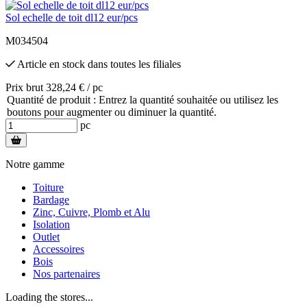
Sol echelle de toit dl12 eur/pcs
M034504
Article en stock
dans toutes les filiales
Prix brut 328,24 € / pc
Quantité de produit : Entrez la quantité souhaitée ou utilisez les
boutons pour augmenter ou diminuer la quantité.
pc
Notre gamme
Toiture
Bardage
Zinc, Cuivre, Plomb et Alu
Isolation
Outlet
Accessoires
Bois
Nos partenaires
Loading the stores...