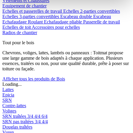
Vêtements et Chaussures
Equipement de chantier
Echelles et passerelles de travail
Echelles 2-parties convertibles
Echelles 3-parties convertibles
Escabeau double
Escabeau
Echafaudage Roulant
Echafaudage pliable
Passerelle de travail
Echelles de toit
Accessoires pour echelles
Radios de chantier
Tout pour le bois
Chevrons, voliges, lattes, lambris ou panneaux : Toitmat propose
une large gamme de bois adaptés à chaque application. Plusieurs
essences, traitées ou non, pour une qualité durable, prête à poser sur
toiture ou façade.
Afficher tous les produits de Bois
Loading...
Lattes
Epicia
SRN
Contre-lattes
Voliges
SRN traîtées
3/4
4/4
6/4
SRN pas traîtées
3/4
4/4
Douglas traîtées
Vuren