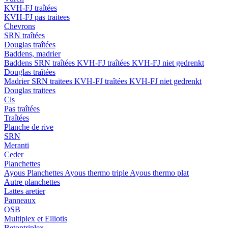
KVH-FJ traîtées
KVH-FJ pas traitees
Chevrons
SRN traîtées
Douglas traîtées
Baddens, madrier
Baddens
SRN traîtées
KVH-FJ traîtées
KVH-FJ niet gedrenkt
Douglas traîtées
Madrier
SRN traitees
KVH-FJ traîtées
KVH-FJ niet gedrenkt
Douglas traitees
Cls
Pas traîtées
Traîtées
Planche de rive
SRN
Meranti
Ceder
Planchettes
Ayous Planchettes
Ayous thermo triple
Ayous thermo plat
Autre planchettes
Lattes aretier
Panneaux
OSB
Multiplex et Elliotis
Betontriplex