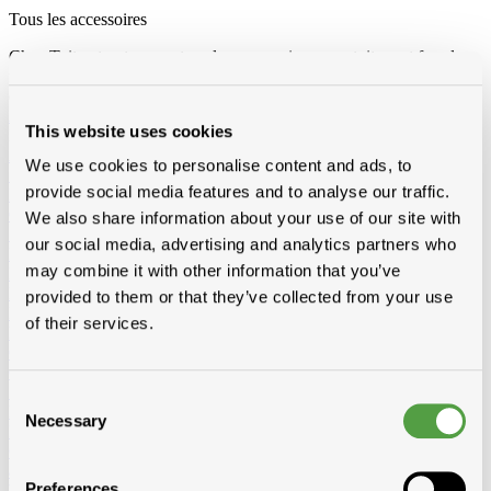
Tous les accessoires
Chez Toitmat, retrouvez tous les accessoires pour toiture et façade:
films, mastics, colles, ventilation, rives, conduits, escaliers, fixations,
outils et vêtements pros. Pour un chantier efficace et soigné.
Afficher tous les produits de Accessoires
This website uses cookies
Loading...
Accessoires toit et bardage
We use cookies to personalise content and ads, to
Substitut de plomb
Wakaflex
Koraflex
Eterflex
Alu loodflex
provide social media features and to analyse our traffic.
Koraflex plus
EPDM remplacement de plomb autocollant
Connectalu classic
Creaflex
We also share information about your use of our site with
Sous-faîtière
Rouleaux
Divers
our social media, advertising and analytics partners who
Rives
Alu
Polyester
may combine it with other information that you’ve
Peintures de toit, sprays et protection
Algimous
Blackvernis
Roofcoat
Spraypaint
provided to them or that they’ve collected from your use
Liquides et colle pout toiture plat
Imperbel liquides et colle
Ikopro
of their services.
liquides et colle
Soudal colle toiture
Soprema liquides et colle
Chanfreins
Imperbel
Rotswol
Foamglass
Gas
Silicone, kit, tapes
Silicone, kit, colle
Bandes-tapes
Solid John
Consent
Hybrid Polymeer
Necessary
Selection
Imperméabilisation
fillcoat
polycolorit
varia
Gouttières plastique, RWA
Gouttières
RWA
PE tuyaux et
accessoires
Preferences
Ventilation
Simple paroi
Double paroi
Sonovent
Multivent
Nicoll