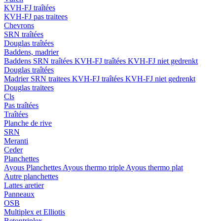
KVH-FJ traîtées
KVH-FJ pas traitees
Chevrons
SRN traîtées
Douglas traîtées
Baddens, madrier
Baddens
SRN traîtées
KVH-FJ traîtées
KVH-FJ niet gedrenkt
Douglas traîtées
Madrier
SRN traitees
KVH-FJ traîtées
KVH-FJ niet gedrenkt
Douglas traitees
Cls
Pas traîtées
Traîtées
Planche de rive
SRN
Meranti
Ceder
Planchettes
Ayous Planchettes
Ayous thermo triple
Ayous thermo plat
Autre planchettes
Lattes aretier
Panneaux
OSB
Multiplex et Elliotis
Betontriplex