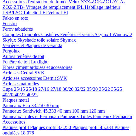
Accessoires d'extraction de fumée
Velux ZZZ-ZCE-ZCT-ZGA-
ZOZ-ZTB-
Vitrages de remplacement IPL
Habillage intérieur
LSB/LSC
Tablette LFI
Velux LEI
Fakro en roto
Fenstro
Ferov tabatieres
Coupoles
Coupoles
Costières
Fenêtres et verins
Skylux I Window 2
Skylux Skyshade toile solaire
Skymax
Verrières et Plaques de véranda
Pergolux
Autres fenêtres de toit
Fenêtre de toit Luxlight
Fibres-ciment ardoises et accessoires
Ardoises
Cedral
SVK
Ardoises accessoires
Eternit
SVK
Ardoises naturelles
Cupa
25/15
25/18
27/16
27/18
30/20
32/22
35/20
35/22
35/25
40/20
40/22
40/25
Plaques metal
Panneaux Eco 33.250
30 mm
Panneaux Sandwich 45.333
40 mm
100 mm
120 mm
Panneaux Tuiles et Permapan
Panneaux Tuiles
Panneaux Permapan
Accessoires
Plaques profil
Plaques profil 33.250
Plaques profil 45.333
Plaques
ondulées 18.076