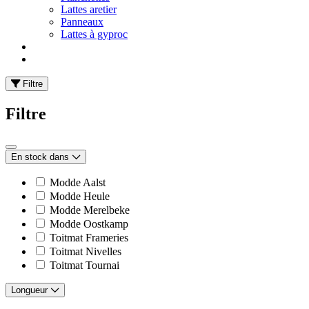
Lattes aretier
Panneaux
Lattes à gyproc
Filtre
Filtre
En stock dans
Modde Aalst
Modde Heule
Modde Merelbeke
Modde Oostkamp
Toitmat Frameries
Toitmat Nivelles
Toitmat Tournai
Longueur