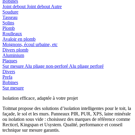
Bobines
Joint debout
Joint debout
Autre
Soudure
Tasseau
Solins
Plomb
Roulleaux
Avaloir en plomb
Moignons, écoul urbaine, etc
Divers plomb
Aluminium
Plaques
Sur mesure
Alu pliage non-perforé
Alu pliage perforé
Divers
Prefa
Bobines
Sur mesure
Isolation efficace, adaptée à votre projet
Toitmat propose des solutions d’isolation intelligentes pour le toit, la
façade, le sol et les murs. Panneaux PIR, PUR, XPS, laine minérale
ou isolation sous vide : choisissez des marques de référence comme
Recticel, Kingspan et Usystem. Qualité, performance et conseil
technique sur mesure garantis.