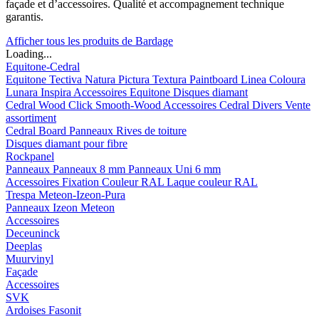
façade et d’accessoires. Qualité et accompagnement technique
garantis.
Afficher tous les produits de Bardage
Loading...
Equitone-Cedral
Equitone
Tectiva
Natura
Pictura
Textura
Paintboard
Linea
Coloura
Lunara
Inspira
Accessoires Equitone
Disques diamant
Cedral
Wood
Click Smooth-Wood
Accessoires Cedral
Divers
Vente
assortiment
Cedral Board
Panneaux
Rives de toiture
Disques diamant pour fibre
Rockpanel
Panneaux
Panneaux 8 mm
Panneaux Uni 6 mm
Accessoires
Fixation Couleur RAL
Laque couleur RAL
Trespa Meteon-Izeon-Pura
Panneaux
Izeon
Meteon
Accessoires
Deceuninck
Deeplas
Muurvinyl
Façade
Accessoires
SVK
Ardoises Fasonit