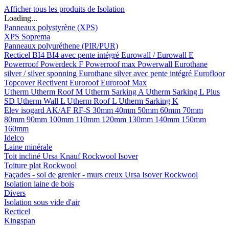
Afficher tous les produits de Isolation
Loading...
Panneaux polystyrène (XPS)
XPS Soprema
Panneaux polyuréthene (PIR/PUR)
Recticel
BI4
BI4 avec pente intégré
Eurowall / Eurowall E
Powerroof
Powerdeck F
Powerroof max
Powerwall
Eurothane
silver / silver sponning
Eurothane silver avec pente intégré
Eurofloor
Topcover
Rectivent
Euroroof
Euroroof Max
Utherm
Utherm Roof M
Utherm Sarking A
Utherm Sarking L Plus
SD
Utherm Wall L
Utherm Roof L
Utherm Sarking K
Elev isogard AK/AF RF-S
30mm
40mm
50mm
60mm
70mm
80mm
90mm
100mm
110mm
120mm
130mm
140mm
150mm
160mm
Idelco
Laine minérale
Toit incliné
Ursa
Knauf
Rockwool
Isover
Toiture plat
Rockwool
Façades - sol de grenier - murs creux
Ursa
Isover
Rockwool
Isolation laine de bois
Divers
Isolation sous vide d'air
Recticel
Kingspan