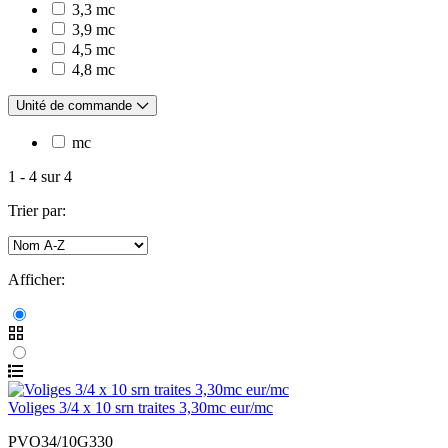
3,3 mc
3,9 mc
4,5 mc
4,8 mc
Unité de commande
mc
1
-
4
sur
4
Trier par:
Afficher:
Voliges 3/4 x 10 srn traites 3,30mc eur/mc
PVO34/10G330