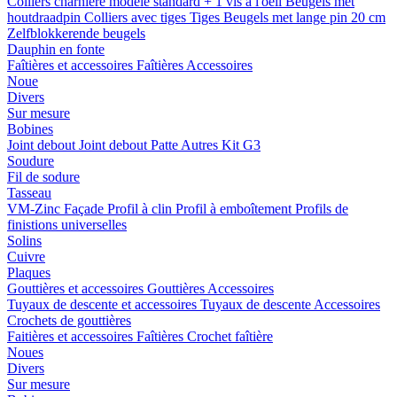
Colliers charnière
modele standard + 1 vis a l'oeil
Beugels met
houtdraadpin
Colliers avec tiges
Tiges
Beugels met lange pin 20 cm
Zelfblokkerende beugels
Dauphin en fonte
Faîtières et accessoires
Faîtières
Accessoires
Noue
Divers
Sur mesure
Bobines
Joint debout
Joint debout
Patte
Autres
Kit G3
Soudure
Fil de sodure
Tasseau
VM-Zinc Façade
Profil à clin
Profil à emboîtement
Profils de
finistions universelles
Solins
Cuivre
Plaques
Gouttières et accessoires
Gouttières
Accessoires
Tuyaux de descente et accessoires
Tuyaux de descente
Accessoires
Crochets de gouttières
Faitières et accessoires
Faîtières
Crochet faîtière
Noues
Divers
Sur mesure