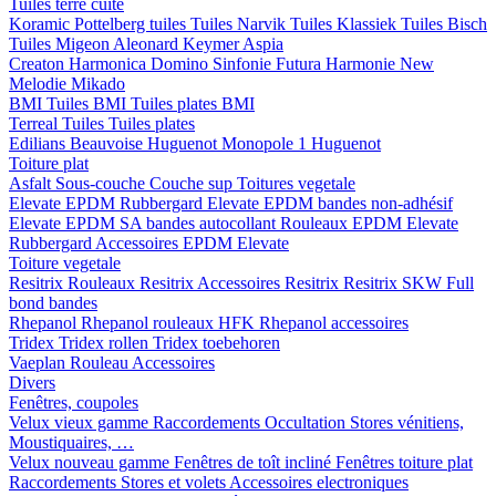
Tuiles terre cuite
Koramic
Pottelberg tuiles
Tuiles Narvik
Tuiles Klassiek
Tuiles Bisch
Tuiles Migeon
Aleonard
Keymer
Aspia
Creaton
Harmonica
Domino
Sinfonie
Futura
Harmonie New
Melodie
Mikado
BMI
Tuiles BMI
Tuiles plates BMI
Terreal
Tuiles
Tuiles plates
Edilians
Beauvoise Huguenot
Monopole 1 Huguenot
Toiture plat
Asfalt
Sous-couche
Couche sup
Toitures vegetale
Elevate EPDM Rubbergard
Elevate EPDM bandes non-adhésif
Elevate EPDM SA bandes autocollant
Rouleaux EPDM Elevate
Rubbergard
Accessoires EPDM Elevate
Toiture vegetale
Resitrix
Rouleaux Resitrix
Accessoires Resitrix
Resitrix SKW Full
bond bandes
Rhepanol
Rhepanol rouleaux HFK
Rhepanol accessoires
Tridex
Tridex rollen
Tridex toebehoren
Vaeplan
Rouleau
Accessoires
Divers
Fenêtres, coupoles
Velux vieux gamme
Raccordements
Occultation
Stores vénitiens,
Moustiquaires, …
Velux nouveau gamme
Fenêtres de toît incliné
Fenêtres toiture plat
Raccordements
Stores et volets
Accessoires electroniques