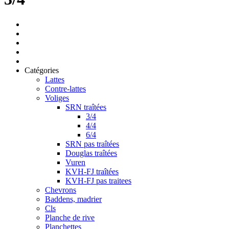
Catégories
Lattes
Contre-lattes
Voliges
SRN traîtées
3/4
4/4
6/4
SRN pas traîtées
Douglas traîtées
Vuren
KVH-FJ traîtées
KVH-FJ pas traitees
Chevrons
Baddens, madrier
Cls
Planche de rive
Planchettes