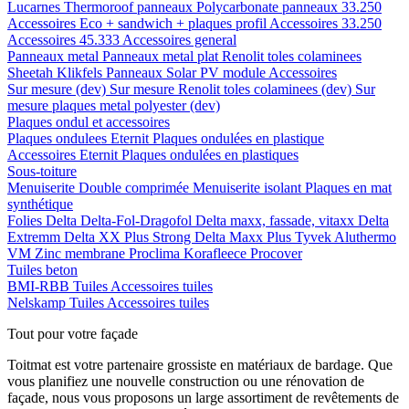
Lucarnes
Thermoroof panneaux
Polycarbonate panneaux 33.250
Accessoires Eco + sandwich + plaques profil
Accessoires 33.250
Accessoires 45.333
Accessoires general
Panneaux metal
Panneaux metal plat
Renolit toles colaminees
Sheetah Klikfels
Panneaux
Solar PV module
Accessoires
Sur mesure (dev)
Sur mesure Renolit toles colaminees (dev)
Sur
mesure plaques metal polyester (dev)
Plaques ondul et accessoires
Plaques ondulees
Eternit
Plaques ondulées en plastique
Accessoires
Eternit
Plaques ondulées en plastiques
Sous-toiture
Menuiserite
Double comprimée
Menuiserite isolant
Plaques en mat
synthétique
Folies
Delta
Delta-Fol-Dragofol
Delta maxx, fassade, vitaxx
Delta
Extremm
Delta XX Plus Strong
Delta Maxx Plus
Tyvek
Aluthermo
VM Zinc membrane
Proclima
Korafleece
Procover
Tuiles beton
BMI-RBB
Tuiles
Accessoires tuiles
Nelskamp
Tuiles
Accessoires tuiles
Tout pour votre façade
Toitmat est votre partenaire grossiste en matériaux de bardage. Que
vous planifiez une nouvelle construction ou une rénovation de
façade, nous vous proposons un large assortiment de revêtements de