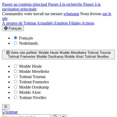
Passer au contenu principal
Passer à la recherche
Passer à la
navigation principale
Commandez votre travail sur mesure
whatsapp
Nous livrons
sur le
site
À propos de Toitmat
Actualités
Emplois
Filiales
Actions
Français
Français
Nederlands
Votre site préféré:
Modde Heule
Modde Merelbeke
Toitmat Tournai
Toitmat Frameries
Modde Oostkamp
Modde Alost
Toitmat Nivelles
Modde Heule
Modde Merelbeke
Toitmat Tournai
Toitmat Frameries
Modde Oostkamp
Modde Alost
Toitmat Nivelles