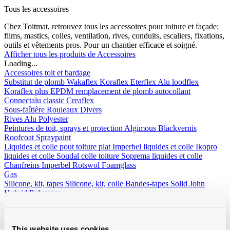
Tous les accessoires
Chez Toitmat, retrouvez tous les accessoires pour toiture et façade:
films, mastics, colles, ventilation, rives, conduits, escaliers, fixations,
outils et vêtements pros. Pour un chantier efficace et soigné.
Afficher tous les produits de Accessoires
Loading...
Accessoires toit et bardage
Substitut de plomb
Wakaflex
Koraflex
Eterflex
Alu loodflex
Koraflex plus
EPDM remplacement de plomb autocollant
Connectalu classic
Creaflex
Sous-faîtière
Rouleaux
Divers
Rives
Alu
Polyester
Peintures de toit, sprays et protection
Algimous
Blackvernis
Roofcoat
Spraypaint
Liquides et colle pout toiture plat
Imperbel liquides et colle
Ikopro
liquides et colle
Soudal colle toiture
Soprema liquides et colle
Chanfreins
Imperbel
Rotswol
Foamglass
Gas
Silicone, kit, tapes
Silicone, kit, colle
Bandes-tapes
Solid John
Hybrid Polymeer
Imperméabilisation
fillcoat
polycolorit
varia
Gouttières plastique, RWA
Gouttières
RWA
PE tuyaux et
accessoires
This website uses cookies
Ventilation
Simple paroi
Double paroi
Sonovent
Multivent
Nicoll