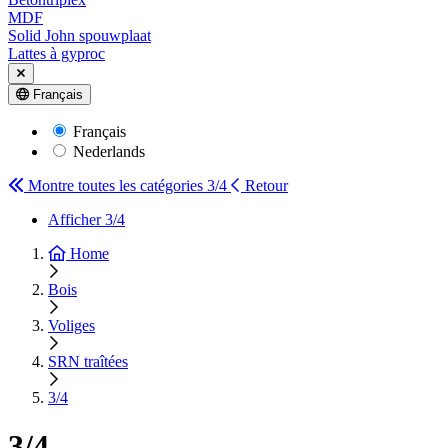
MDF
Solid John spouwplaat
Lattes à gyproc
Français
Français
Nederlands
Montre toutes les catégories
3/4
Retour
Afficher 3/4
Home
Bois
Voliges
SRN traîtées
3/4
3/4