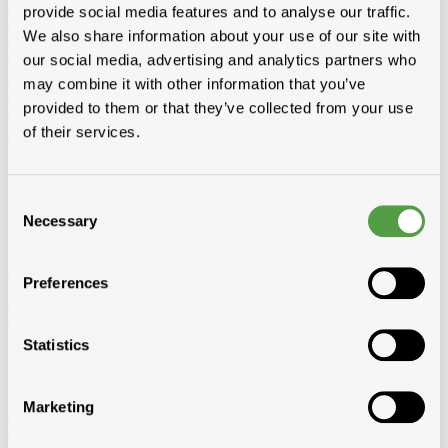
Vêtements et Chaussures
provide social media features and to analyse our traffic.
Equipement de chantier
We also share information about your use of our site with
Echelles et passerelles de travail
Echelles 2-parties convertibles
Echelles 3-parties convertibles
Escabeau double
Escabeau
our social media, advertising and analytics partners who
Echafaudage Roulant
Echafaudage pliable
Passerelle de travail
may combine it with other information that you’ve
Echelles de toit
Accessoires pour echelles
provided to them or that they’ve collected from your use
Radios de chantier
of their services.
Tout pour le bois
Chevrons, voliges, lattes, lambris ou panneaux : Toitmat propose
une large gamme de bois adaptés à chaque application. Plusieurs
Consent
essences, traitées ou non, pour une qualité durable, prête à poser sur
Necessary
Selection
toiture ou façade.
Afficher tous les produits de Bois
Preferences
Loading...
Lattes
Epicia
SRN
Statistics
Contre-lattes
Voliges
SRN traîtées
3/4
4/4
6/4
Marketing
SRN pas traîtées
3/4
4/4
Douglas traîtées
Vuren