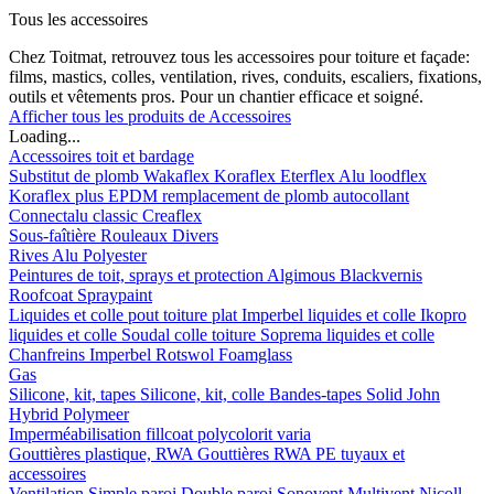
Tous les accessoires
Chez Toitmat, retrouvez tous les accessoires pour toiture et façade:
films, mastics, colles, ventilation, rives, conduits, escaliers, fixations,
outils et vêtements pros. Pour un chantier efficace et soigné.
Afficher tous les produits de Accessoires
Loading...
Accessoires toit et bardage
Substitut de plomb
Wakaflex
Koraflex
Eterflex
Alu loodflex
Koraflex plus
EPDM remplacement de plomb autocollant
Connectalu classic
Creaflex
Sous-faîtière
Rouleaux
Divers
Rives
Alu
Polyester
Peintures de toit, sprays et protection
Algimous
Blackvernis
Roofcoat
Spraypaint
Liquides et colle pout toiture plat
Imperbel liquides et colle
Ikopro
liquides et colle
Soudal colle toiture
Soprema liquides et colle
Chanfreins
Imperbel
Rotswol
Foamglass
Gas
Silicone, kit, tapes
Silicone, kit, colle
Bandes-tapes
Solid John
Hybrid Polymeer
Imperméabilisation
fillcoat
polycolorit
varia
Gouttières plastique, RWA
Gouttières
RWA
PE tuyaux et
accessoires
Ventilation
Simple paroi
Double paroi
Sonovent
Multivent
Nicoll