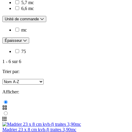
5,7 mc
6,6 mc
Unité de commande
mc
Épaisseur
75
1
-
6
sur
6
Trier par:
Afficher:
Madrier 23 x 8 cm kvh-fj traites 3,90mc