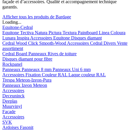
façade et d’accessoires. Qualité et accompagnement technique
garantis.
Afficher tous les produits de Bardage
Loading...
Equitone-Cedral
Equitone
Tectiva
Natura
Pictura
Textura
Paintboard
Linea
Coloura
Lunara
Inspira
Accessoires Equitone
Disques diamant
Cedral
Wood
Click Smooth-Wood
Accessoires Cedral
Divers
Vente
assortiment
Cedral Board
Panneaux
Rives de toiture
Disques diamant pour fibre
Rockpanel
Panneaux
Panneaux 8 mm
Panneaux Uni 6 mm
Accessoires
Fixation Couleur RAL
Laque couleur RAL
Trespa Meteon-Izeon-Pura
Panneaux
Izeon
Meteon
Accessoires
Deceuninck
Deeplas
Muurvinyl
Façade
Accessoires
SVK
Ardoises Fasonit