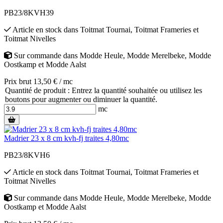
PB23/8KVH39
Article en stock
dans
Toitmat Tournai
,
Toitmat Frameries
et
Toitmat Nivelles
Sur commande
dans
Modde Heule
,
Modde Merelbeke
,
Modde
Oostkamp
et
Modde Aalst
Prix brut 13,50 € / mc
Quantité de produit : Entrez la quantité souhaitée ou utilisez les
boutons pour augmenter ou diminuer la quantité.
mc
Madrier 23 x 8 cm kvh-fj traites 4,80mc
PB23/8KVH6
Article en stock
dans
Toitmat Tournai
,
Toitmat Frameries
et
Toitmat Nivelles
Sur commande
dans
Modde Heule
,
Modde Merelbeke
,
Modde
Oostkamp
et
Modde Aalst