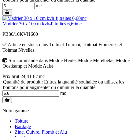
mc
Madrier 30 x 10 cm kvh-fj traites 6,60mc
PB30/10KVH660
Article en stock
dans
Toitmat Tournai
,
Toitmat Frameries
et
Toitmat Nivelles
Sur commande
dans
Modde Heule
,
Modde Merelbeke
,
Modde
Oostkamp
et
Modde Aalst
Prix brut 24,41 € / mc
Quantité de produit : Entrez la quantité souhaitée ou utilisez les
boutons pour augmenter ou diminuer la quantité.
mc
Notre gamme
Toiture
Bardage
Zinc, Cuivre, Plomb et Alu