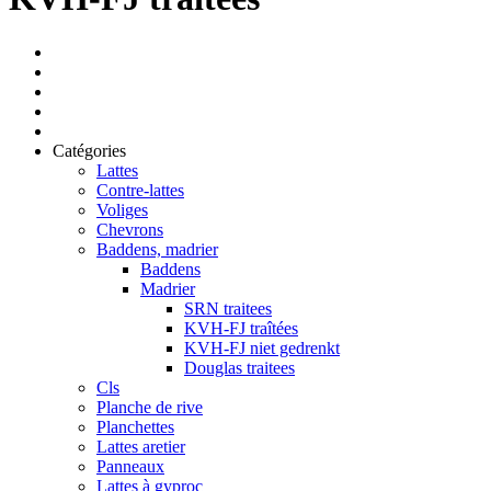
Catégories
Lattes
Contre-lattes
Voliges
Chevrons
Baddens, madrier
Baddens
Madrier
SRN traitees
KVH-FJ traîtées
KVH-FJ niet gedrenkt
Douglas traitees
Cls
Planche de rive
Planchettes
Lattes aretier
Panneaux
Lattes à gyproc