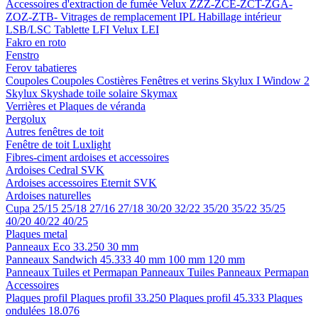
Accessoires d'extraction de fumée
Velux ZZZ-ZCE-ZCT-ZGA-
ZOZ-ZTB-
Vitrages de remplacement IPL
Habillage intérieur
LSB/LSC
Tablette LFI
Velux LEI
Fakro en roto
Fenstro
Ferov tabatieres
Coupoles
Coupoles
Costières
Fenêtres et verins
Skylux I Window 2
Skylux Skyshade toile solaire
Skymax
Verrières et Plaques de véranda
Pergolux
Autres fenêtres de toit
Fenêtre de toit Luxlight
Fibres-ciment ardoises et accessoires
Ardoises
Cedral
SVK
Ardoises accessoires
Eternit
SVK
Ardoises naturelles
Cupa
25/15
25/18
27/16
27/18
30/20
32/22
35/20
35/22
35/25
40/20
40/22
40/25
Plaques metal
Panneaux Eco 33.250
30 mm
Panneaux Sandwich 45.333
40 mm
100 mm
120 mm
Panneaux Tuiles et Permapan
Panneaux Tuiles
Panneaux Permapan
Accessoires
Plaques profil
Plaques profil 33.250
Plaques profil 45.333
Plaques
ondulées 18.076