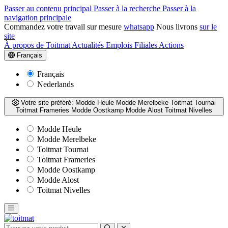
Passer au contenu principal
Passer à la recherche
Passer à la
navigation principale
Commandez votre travail sur mesure
whatsapp
Nous livrons
sur le
site
À propos de Toitmat
Actualités
Emplois
Filiales
Actions
Français
Français
Nederlands
Votre site préféré:
Modde Heule
Modde Merelbeke
Toitmat Tournai
Toitmat Frameries
Modde Oostkamp
Modde Alost
Toitmat Nivelles
Modde Heule
Modde Merelbeke
Toitmat Tournai
Toitmat Frameries
Modde Oostkamp
Modde Alost
Toitmat Nivelles