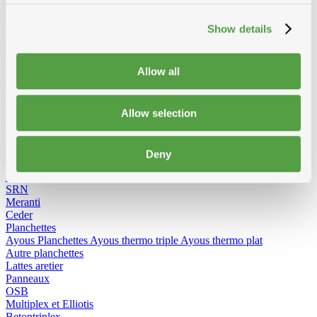
KVH-FJ traîtées
KVH-FJ pas traitees
Show details
Chevrons
SRN traîtées
Douglas traîtées
Allow all
Baddens, madrier
Baddens
SRN traîtées
KVH-FJ traîtées
KVH-FJ niet gedrenkt
Douglas traîtées
Allow selection
Madrier
SRN traitees
KVH-FJ traîtées
KVH-FJ niet gedrenkt
Douglas traitees
Cls
Pas traîtées
Deny
Traîtées
Planche de rive
SRN
Meranti
Ceder
Planchettes
Ayous Planchettes
Ayous thermo triple
Ayous thermo plat
Autre planchettes
Lattes aretier
Panneaux
OSB
Multiplex et Elliotis
Betontriplex