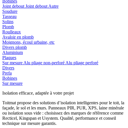
Bobines
Joint debout
Joint debout
Autre
Soudure
Tasseau
Solins
Plomb
Roulleaux
Avaloir en plomb
Moignons, écoul urbaine, etc
Divers plomb
Aluminium
Plaques
Sur mesure
Alu pliage non-perforé
Alu pliage perforé
Divers
Prefa
Bobines
Sur mesure
Isolation efficace, adaptée à votre projet
Toitmat propose des solutions d’isolation intelligentes pour le toit, la
façade, le sol et les murs. Panneaux PIR, PUR, XPS, laine minérale
ou isolation sous vide : choisissez des marques de référence comme
Recticel, Kingspan et Usystem. Qualité, performance et conseil
technique sur mesure garantis.