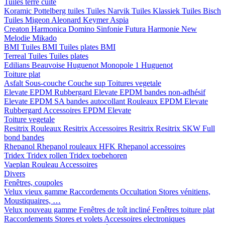
Tuiles terre cuite
Koramic
Pottelberg tuiles
Tuiles Narvik
Tuiles Klassiek
Tuiles Bisch
Tuiles Migeon
Aleonard
Keymer
Aspia
Creaton
Harmonica
Domino
Sinfonie
Futura
Harmonie New
Melodie
Mikado
BMI
Tuiles BMI
Tuiles plates BMI
Terreal
Tuiles
Tuiles plates
Edilians
Beauvoise Huguenot
Monopole 1 Huguenot
Toiture plat
Asfalt
Sous-couche
Couche sup
Toitures vegetale
Elevate EPDM Rubbergard
Elevate EPDM bandes non-adhésif
Elevate EPDM SA bandes autocollant
Rouleaux EPDM Elevate
Rubbergard
Accessoires EPDM Elevate
Toiture vegetale
Resitrix
Rouleaux Resitrix
Accessoires Resitrix
Resitrix SKW Full
bond bandes
Rhepanol
Rhepanol rouleaux HFK
Rhepanol accessoires
Tridex
Tridex rollen
Tridex toebehoren
Vaeplan
Rouleau
Accessoires
Divers
Fenêtres, coupoles
Velux vieux gamme
Raccordements
Occultation
Stores vénitiens,
Moustiquaires, …
Velux nouveau gamme
Fenêtres de toît incliné
Fenêtres toiture plat
Raccordements
Stores et volets
Accessoires electroniques