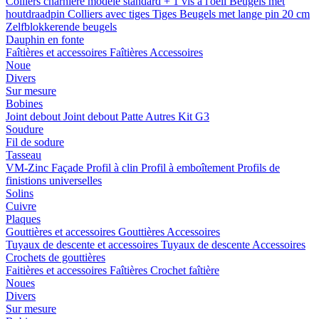
Colliers charnière
modele standard + 1 vis a l'oeil
Beugels met
houtdraadpin
Colliers avec tiges
Tiges
Beugels met lange pin 20 cm
Zelfblokkerende beugels
Dauphin en fonte
Faîtières et accessoires
Faîtières
Accessoires
Noue
Divers
Sur mesure
Bobines
Joint debout
Joint debout
Patte
Autres
Kit G3
Soudure
Fil de sodure
Tasseau
VM-Zinc Façade
Profil à clin
Profil à emboîtement
Profils de
finistions universelles
Solins
Cuivre
Plaques
Gouttières et accessoires
Gouttières
Accessoires
Tuyaux de descente et accessoires
Tuyaux de descente
Accessoires
Crochets de gouttières
Faitières et accessoires
Faîtières
Crochet faîtière
Noues
Divers
Sur mesure