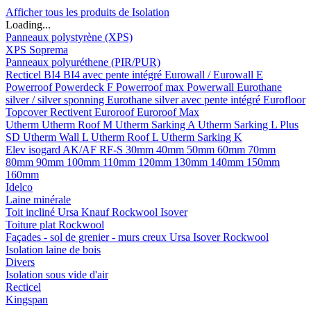
Afficher tous les produits de Isolation
Loading...
Panneaux polystyrène (XPS)
XPS Soprema
Panneaux polyuréthene (PIR/PUR)
Recticel
BI4
BI4 avec pente intégré
Eurowall / Eurowall E
Powerroof
Powerdeck F
Powerroof max
Powerwall
Eurothane
silver / silver sponning
Eurothane silver avec pente intégré
Eurofloor
Topcover
Rectivent
Euroroof
Euroroof Max
Utherm
Utherm Roof M
Utherm Sarking A
Utherm Sarking L Plus
SD
Utherm Wall L
Utherm Roof L
Utherm Sarking K
Elev isogard AK/AF RF-S
30mm
40mm
50mm
60mm
70mm
80mm
90mm
100mm
110mm
120mm
130mm
140mm
150mm
160mm
Idelco
Laine minérale
Toit incliné
Ursa
Knauf
Rockwool
Isover
Toiture plat
Rockwool
Façades - sol de grenier - murs creux
Ursa
Isover
Rockwool
Isolation laine de bois
Divers
Isolation sous vide d'air
Recticel
Kingspan