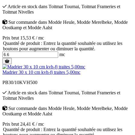
Article en stock
dans
Toitmat Tournai
,
Toitmat Frameries
et
Toitmat Nivelles
Sur commande
dans
Modde Heule
,
Modde Merelbeke
,
Modde
Oostkamp
et
Modde Aalst
Prix brut 15,53 € / mc
Quantité de produit : Entrez la quantité souhaitée ou utilisez les
boutons pour augmenter ou diminuer la quantité.
mc
Madrier 30 x 10 cm kvh-fj traites 5,00mc
PB30/10KVH500
Article en stock
dans
Toitmat Tournai
,
Toitmat Frameries
et
Toitmat Nivelles
Sur commande
dans
Modde Heule
,
Modde Merelbeke
,
Modde
Oostkamp
et
Modde Aalst
Prix brut 24,41 € / mc
Quantité de produit : Entrez la quantité souhaitée ou utilisez les
boutons pour augmenter ou diminuer la quantité.