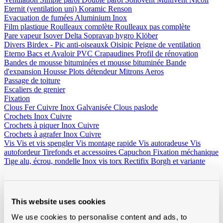
Eternit (ventilation uni)
Koramic
Renson
Evacuation de fumées
Aluminium
Inox
Film plastique
Roulleaux complète
Roulleaux pas complète
Pare vapeur
Isover
Delta
Sopravap hygro
Klöber
Divers
Birdex - Pic anti-oiseauxk Oisipic
Peigne de ventilation
Eterno Bacs et Avaloir PVC
Crapaudines
Profil de rénovation
Bandes de mousse bituminées et mousse bituminée
Bande
d'expansion
Housse
Plots détendeur
Mitrons
Aeros
Passage de toiture
Escaliers de grenier
Fixation
Clous
Fer
Cuivre
Inox
Galvanisée
Clous paslode
Crochets
Inox
Cuivre
Crochets à piquer
Inox
Cuivre
Crochets à agrafer
Inox
Cuivre
Vis
Vis et vis spengler
Vis montage rapide
Vis autoradeuse
Vis
autofordeur
Tirefonds et accessoires
Capuchon
Fixation méchanique
Tige alu, écrou, rondelle
Inox vis torx
Rectifix
Borgh et variante
Spax
Fischer et variante
Spit bouchons
PGB (Pennoit)
Solid John
Divers
Fil en cuivre
Crochets et accessoires
Autres
Outillage et vêtements
Outillage
Beltracy
Borgh
Bosch
Butterstone
Distripaints
Fribel
This website uses cookies
Galico
Laseto
Ledent
Leuco
Lismont
Makita
Marcovis
Paslode
Prof
Praxis
Rapid
Salco
Scala
Sievert
Vabor
We use cookies to personalise content and ads, to