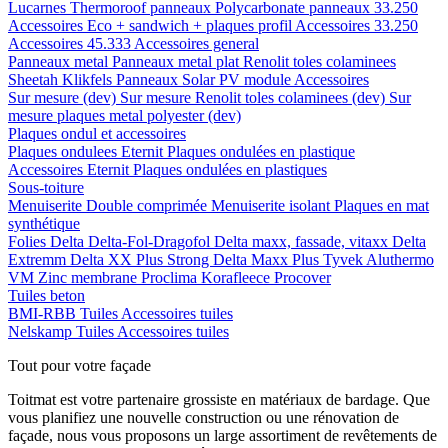
Lucarnes
Thermoroof panneaux
Polycarbonate panneaux 33.250
Accessoires Eco + sandwich + plaques profil
Accessoires 33.250
Accessoires 45.333
Accessoires general
Panneaux metal
Panneaux metal plat
Renolit toles colaminees
Sheetah Klikfels
Panneaux
Solar PV module
Accessoires
Sur mesure (dev)
Sur mesure Renolit toles colaminees (dev)
Sur
mesure plaques metal polyester (dev)
Plaques ondul et accessoires
Plaques ondulees
Eternit
Plaques ondulées en plastique
Accessoires
Eternit
Plaques ondulées en plastiques
Sous-toiture
Menuiserite
Double comprimée
Menuiserite isolant
Plaques en mat
synthétique
Folies
Delta
Delta-Fol-Dragofol
Delta maxx, fassade, vitaxx
Delta
Extremm
Delta XX Plus Strong
Delta Maxx Plus
Tyvek
Aluthermo
VM Zinc membrane
Proclima
Korafleece
Procover
Tuiles beton
BMI-RBB
Tuiles
Accessoires tuiles
Nelskamp
Tuiles
Accessoires tuiles
Tout pour votre façade
Toitmat est votre partenaire grossiste en matériaux de bardage. Que
vous planifiez une nouvelle construction ou une rénovation de
façade, nous vous proposons un large assortiment de revêtements de