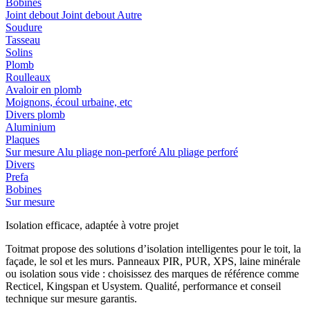
Bobines
Joint debout
Joint debout
Autre
Soudure
Tasseau
Solins
Plomb
Roulleaux
Avaloir en plomb
Moignons, écoul urbaine, etc
Divers plomb
Aluminium
Plaques
Sur mesure
Alu pliage non-perforé
Alu pliage perforé
Divers
Prefa
Bobines
Sur mesure
Isolation efficace, adaptée à votre projet
Toitmat propose des solutions d’isolation intelligentes pour le toit, la
façade, le sol et les murs. Panneaux PIR, PUR, XPS, laine minérale
ou isolation sous vide : choisissez des marques de référence comme
Recticel, Kingspan et Usystem. Qualité, performance et conseil
technique sur mesure garantis.