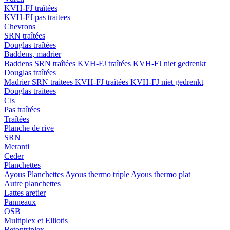
KVH-FJ traîtées
KVH-FJ pas traitees
Chevrons
SRN traîtées
Douglas traîtées
Baddens, madrier
Baddens
SRN traîtées
KVH-FJ traîtées
KVH-FJ niet gedrenkt
Douglas traîtées
Madrier
SRN traitees
KVH-FJ traîtées
KVH-FJ niet gedrenkt
Douglas traitees
Cls
Pas traîtées
Traîtées
Planche de rive
SRN
Meranti
Ceder
Planchettes
Ayous Planchettes
Ayous thermo triple
Ayous thermo plat
Autre planchettes
Lattes aretier
Panneaux
OSB
Multiplex et Elliotis
Betontriplex