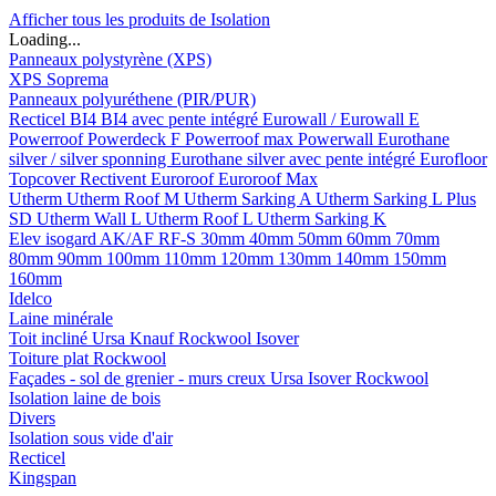
Afficher tous les produits de Isolation
Loading...
Panneaux polystyrène (XPS)
XPS Soprema
Panneaux polyuréthene (PIR/PUR)
Recticel
BI4
BI4 avec pente intégré
Eurowall / Eurowall E
Powerroof
Powerdeck F
Powerroof max
Powerwall
Eurothane
silver / silver sponning
Eurothane silver avec pente intégré
Eurofloor
Topcover
Rectivent
Euroroof
Euroroof Max
Utherm
Utherm Roof M
Utherm Sarking A
Utherm Sarking L Plus
SD
Utherm Wall L
Utherm Roof L
Utherm Sarking K
Elev isogard AK/AF RF-S
30mm
40mm
50mm
60mm
70mm
80mm
90mm
100mm
110mm
120mm
130mm
140mm
150mm
160mm
Idelco
Laine minérale
Toit incliné
Ursa
Knauf
Rockwool
Isover
Toiture plat
Rockwool
Façades - sol de grenier - murs creux
Ursa
Isover
Rockwool
Isolation laine de bois
Divers
Isolation sous vide d'air
Recticel
Kingspan