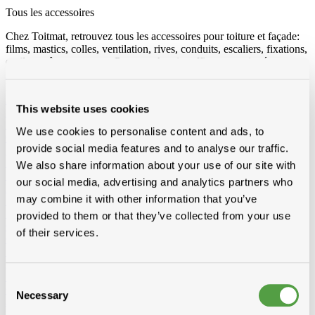
Tous les accessoires
Chez Toitmat, retrouvez tous les accessoires pour toiture et façade:
films, mastics, colles, ventilation, rives, conduits, escaliers, fixations,
outils et vêtements pros. Pour un chantier efficace et soigné.
Afficher tous les produits de Accessoires
Loading...
Accessoires toit et bardage
This website uses cookies
Substitut de plomb
Wakaflex
Koraflex
Eterflex
Alu loodflex
Koraflex plus
EPDM remplacement de plomb autocollant
We use cookies to personalise content and ads, to
Connectalu classic
Creaflex
provide social media features and to analyse our traffic.
Sous-faîtière
Rouleaux
Divers
Rives
Alu
Polyester
We also share information about your use of our site with
Peintures de toit, sprays et protection
Algimous
Blackvernis
our social media, advertising and analytics partners who
Roofcoat
Spraypaint
may combine it with other information that you’ve
Liquides et colle pout toiture plat
Imperbel liquides et colle
Ikopro
liquides et colle
Soudal colle toiture
Soprema liquides et colle
provided to them or that they’ve collected from your use
Chanfreins
Imperbel
Rotswol
Foamglass
of their services.
Gas
Silicone, kit, tapes
Silicone, kit, colle
Bandes-tapes
Solid John
Hybrid Polymeer
Imperméabilisation
fillcoat
polycolorit
varia
Consent
Gouttières plastique, RWA
Gouttières
RWA
PE tuyaux et
Necessary
Selection
accessoires
Ventilation
Simple paroi
Double paroi
Sonovent
Multivent
Nicoll