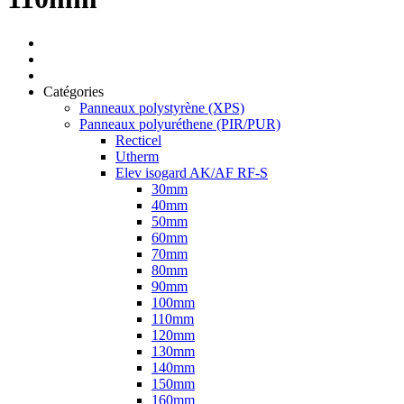
Catégories
Panneaux polystyrène (XPS)
Panneaux polyuréthene (PIR/PUR)
Recticel
Utherm
Elev isogard AK/AF RF-S
30mm
40mm
50mm
60mm
70mm
80mm
90mm
100mm
110mm
120mm
130mm
140mm
150mm
160mm