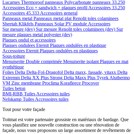
Lucarnes
Thermoroof panneaux
Polycarbonate panneaux 33.250
Accessoires Eco + sandwich + plaques profil
Accessoires 33.250
Accessoires 45.333
Accessoires general
Panneaux metal
Panneaux metal plat
Renolit toles colaminees
Sheetah Klikfels
Panneaux
Solar PV module
Accessoires
Sur mesure (dev)
Sur mesure Renolit toles colaminees (dev)
Sur
mesure plaques metal polyester (dev)
Plaques ondul et accessoires
Plaques ondulees
Eternit
Plaques ondulées en plastique
Accessoires
Eternit
Plaques ondulées en plastiques
Sous-toiture
Menuiserite
Double comprimée
Menuiserite isolant
Plaques en mat
synthétique
Folies
Delta
Delta-Fol-Dragofol
Delta maxx, fassade, vitaxx
Delta
Extremm
Delta XX Plus Strong
Delta Maxx Plus
Tyvek
Aluthermo
VM Zinc membrane
Proclima
Korafleece
Procover
Tuiles beton
BMI-RBB
Tuiles
Accessoires tuiles
Nelskamp
Tuiles
Accessoires tuiles
Tout pour votre façade
Toitmat est votre partenaire grossiste en matériaux de bardage. Que
vous planifiez une nouvelle construction ou une rénovation de
façade, nous vous proposons un large assortiment de revêtements de