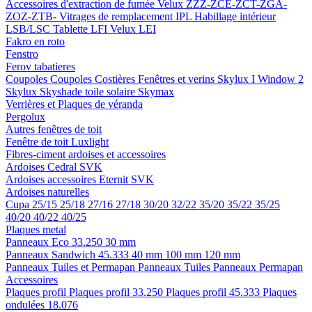
Accessoires d'extraction de fumée
Velux ZZZ-ZCE-ZCT-ZGA-
ZOZ-ZTB-
Vitrages de remplacement IPL
Habillage intérieur
LSB/LSC
Tablette LFI
Velux LEI
Fakro en roto
Fenstro
Ferov tabatieres
Coupoles
Coupoles
Costières
Fenêtres et verins
Skylux I Window 2
Skylux Skyshade toile solaire
Skymax
Verrières et Plaques de véranda
Pergolux
Autres fenêtres de toit
Fenêtre de toit Luxlight
Fibres-ciment ardoises et accessoires
Ardoises
Cedral
SVK
Ardoises accessoires
Eternit
SVK
Ardoises naturelles
Cupa
25/15
25/18
27/16
27/18
30/20
32/22
35/20
35/22
35/25
40/20
40/22
40/25
Plaques metal
Panneaux Eco 33.250
30 mm
Panneaux Sandwich 45.333
40 mm
100 mm
120 mm
Panneaux Tuiles et Permapan
Panneaux Tuiles
Panneaux Permapan
Accessoires
Plaques profil
Plaques profil 33.250
Plaques profil 45.333
Plaques
ondulées 18.076