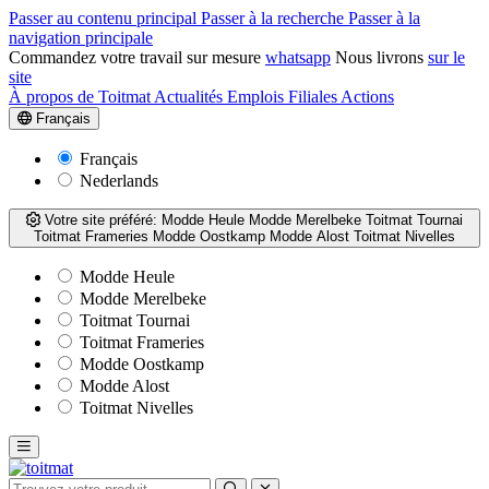
Passer au contenu principal
Passer à la recherche
Passer à la
navigation principale
Commandez votre travail sur mesure
whatsapp
Nous livrons
sur le
site
À propos de Toitmat
Actualités
Emplois
Filiales
Actions
Français
Français
Nederlands
Votre site préféré:
Modde Heule
Modde Merelbeke
Toitmat Tournai
Toitmat Frameries
Modde Oostkamp
Modde Alost
Toitmat Nivelles
Modde Heule
Modde Merelbeke
Toitmat Tournai
Toitmat Frameries
Modde Oostkamp
Modde Alost
Toitmat Nivelles