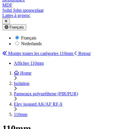
MDF
Solid John spouwplaat
Lattes à gyproc
Français
Français
Nederlands
Montre toutes les catégories
110mm
Retour
Afficher 110mm
Home
Isolation
Panneaux polyuréthene (PIR/PUR)
Elev isogard AK/AF RF-S
110mm
110mm