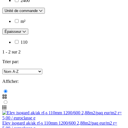
2400
Unité de commande
m²
Épaisseur
110
1
-
2
sur
2
Trier par:
Afficher:
Elev isogard ak/ak rf-s 110mm 1200/600 2,88m2/paq eur/m2 r=