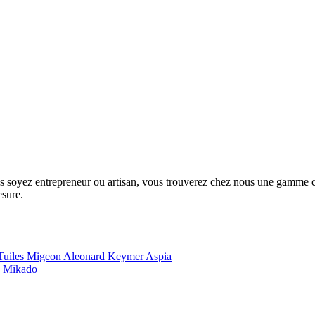
us soyez entrepreneur ou artisan, vous trouverez chez nous une gamme com
esure.
Tuiles Migeon
Aleonard
Keymer
Aspia
e
Mikado