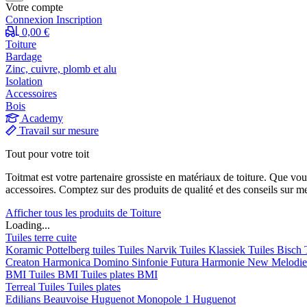
Votre compte
Connexion
Inscription
0,00 €
Toiture
Bardage
Zinc, cuivre, plomb et alu
Isolation
Accessoires
Bois
Academy
Travail sur mesure
Tout pour votre toit
Toitmat est votre partenaire grossiste en matériaux de toiture. Que vo
accessoires. Comptez sur des produits de qualité et des conseils sur m
Afficher tous les produits de Toiture
Loading...
Tuiles terre cuite
Koramic
Pottelberg tuiles
Tuiles Narvik
Tuiles Klassiek
Tuiles Bisch
Creaton
Harmonica
Domino
Sinfonie
Futura
Harmonie New
Melodi
BMI
Tuiles BMI
Tuiles plates BMI
Terreal
Tuiles
Tuiles plates
Edilians
Beauvoise Huguenot
Monopole 1 Huguenot