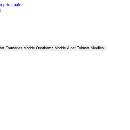
n principale
e
mat Frameries
Modde Oostkamp
Modde Alost
Toitmat Nivelles