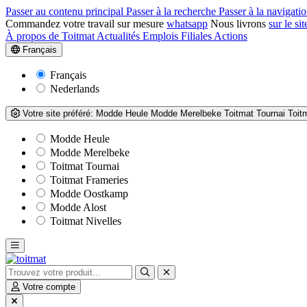
Passer au contenu principal
Passer à la recherche
Passer à la navigatio
Commandez votre travail sur mesure
whatsapp
Nous livrons
sur le sit
À propos de Toitmat
Actualités
Emplois
Filiales
Actions
Français
Français
Nederlands
Votre site préféré:
Modde Heule
Modde Merelbeke
Toitmat Tournai
Toit
Modde Heule
Modde Merelbeke
Toitmat Tournai
Toitmat Frameries
Modde Oostkamp
Modde Alost
Toitmat Nivelles
Votre compte