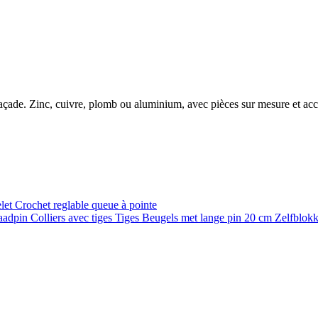
e façade. Zinc, cuivre, plomb ou aluminium, avec pièces sur mesure et ac
elet
Crochet reglable queue à pointe
raadpin
Colliers avec tiges
Tiges
Beugels met lange pin 20 cm
Zelfblok