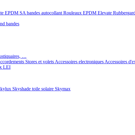
ate EPDM SA bandes autocollant
Rouleaux EPDM Elevate Rubbergar
ond bandes
ustiquaires, …
ccordements
Stores et volets
Accessoires electroniques
Accessoires d'e
x LEI
kylux Skyshade toile solaire
Skymax