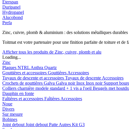
Eterspan
Duripanel
Hydropanel
Alucobond
Prefa
Zinc, cuivre, plomb & aluminium : des solutions métalliques durables
Toitmat est votre partenaire pour une finition parfaite de toiture et d
Afficher tous les produits de Zinc, cuivre, plomb et alu
Loading...
Zinc
Plaques
NTRL
Anthra
Quartz
Gouttières et accessoires
Gouttières
Accessoires
Tuyaux de descente et accessoires
Tuyaux de descente
Accessoires
Crochets de gouttières
Galva
Galva noir
Inox
Inox noir
Support bour
Colliers charnière
modele standard + 1 vis a l'oeil
Beugels met houtd
Dauphin en fonte
Faîtières et accessoires
Faîtières
Accessoires
Noue
Divers
Sur mesure
Bobines
Joint debout
Joint debout
Patte
Autres
Kit G3