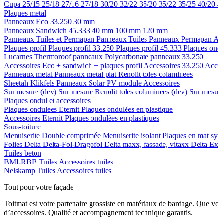
Cupa
25/15
25/18
27/16
27/18
30/20
32/22
35/20
35/22
35/25
40/20
Plaques metal
Panneaux Eco 33.250
30 mm
Panneaux Sandwich 45.333
40 mm
100 mm
120 mm
Panneaux Tuiles et Permapan
Panneaux Tuiles
Panneaux Permapan
A
Plaques profil
Plaques profil 33.250
Plaques profil 45.333
Plaques on
Lucarnes
Thermoroof panneaux
Polycarbonate panneaux 33.250
Accessoires Eco + sandwich + plaques profil
Accessoires 33.250
Acc
Panneaux metal
Panneaux metal plat
Renolit toles colaminees
Sheetah Klikfels
Panneaux
Solar PV module
Accessoires
Sur mesure (dev)
Sur mesure Renolit toles colaminees (dev)
Sur mesur
Plaques ondul et accessoires
Plaques ondulees
Eternit
Plaques ondulées en plastique
Accessoires
Eternit
Plaques ondulées en plastiques
Sous-toiture
Menuiserite
Double comprimée
Menuiserite isolant
Plaques en mat sy
Folies
Delta
Delta-Fol-Dragofol
Delta maxx, fassade, vitaxx
Delta E
Tuiles beton
BMI-RBB
Tuiles
Accessoires tuiles
Nelskamp
Tuiles
Accessoires tuiles
Tout pour votre façade
Toitmat est votre partenaire grossiste en matériaux de bardage. Que v
d’accessoires. Qualité et accompagnement technique garantis.