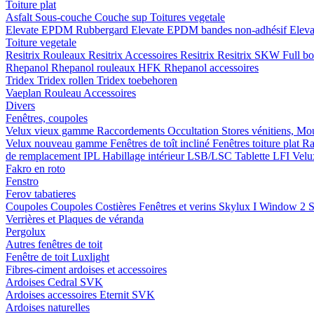
Toiture plat
Asfalt
Sous-couche
Couche sup
Toitures vegetale
Elevate EPDM Rubbergard
Elevate EPDM bandes non-adhésif
Elev
Toiture vegetale
Resitrix
Rouleaux Resitrix
Accessoires Resitrix
Resitrix SKW Full b
Rhepanol
Rhepanol rouleaux HFK
Rhepanol accessoires
Tridex
Tridex rollen
Tridex toebehoren
Vaeplan
Rouleau
Accessoires
Divers
Fenêtres, coupoles
Velux vieux gamme
Raccordements
Occultation
Stores vénitiens, Mo
Velux nouveau gamme
Fenêtres de toît incliné
Fenêtres toiture plat
Ra
de remplacement IPL
Habillage intérieur LSB/LSC
Tablette LFI
Velu
Fakro en roto
Fenstro
Ferov tabatieres
Coupoles
Coupoles
Costières
Fenêtres et verins
Skylux I Window 2
S
Verrières et Plaques de véranda
Pergolux
Autres fenêtres de toit
Fenêtre de toit Luxlight
Fibres-ciment ardoises et accessoires
Ardoises
Cedral
SVK
Ardoises accessoires
Eternit
SVK
Ardoises naturelles