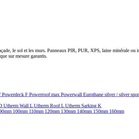
la façade, le sol et les murs. Panneaux PIR, PUR, XPS, laine minérale ou
que sur mesure garantis.
f
Powerdeck F
Powerroof max
Powerwall
Eurothane silver / silver sp
SD
Utherm Wall L
Utherm Roof L
Utherm Sarking K
90mm
100mm
110mm
120mm
130mm
140mm
150mm
160mm