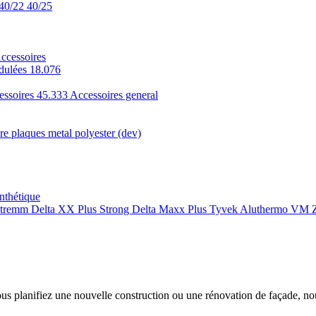
40/22
40/25
ccessoires
dulées 18.076
essoires 45.333
Accessoires general
e plaques metal polyester (dev)
nthétique
xtremm
Delta XX Plus Strong
Delta Maxx Plus
Tyvek
Aluthermo
VM Z
ous planifiez une nouvelle construction ou une rénovation de façade, n