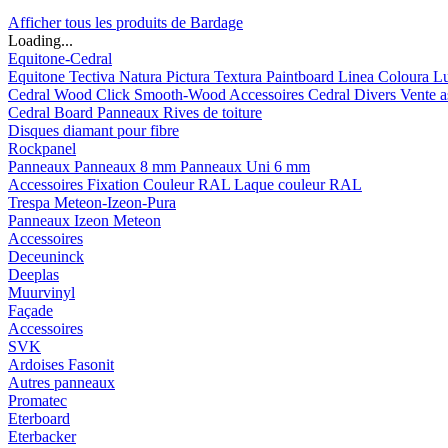
Afficher tous les produits de Bardage
Loading...
Equitone-Cedral
Equitone
Tectiva
Natura
Pictura
Textura
Paintboard
Linea
Coloura
L
Cedral
Wood
Click Smooth-Wood
Accessoires Cedral
Divers
Vente a
Cedral Board
Panneaux
Rives de toiture
Disques diamant pour fibre
Rockpanel
Panneaux
Panneaux 8 mm
Panneaux Uni 6 mm
Accessoires
Fixation Couleur RAL
Laque couleur RAL
Trespa Meteon-Izeon-Pura
Panneaux
Izeon
Meteon
Accessoires
Deceuninck
Deeplas
Muurvinyl
Façade
Accessoires
SVK
Ardoises Fasonit
Autres panneaux
Promatec
Eterboard
Eterbacker