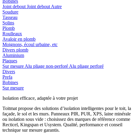
Bobines
Joint debout
Joint debout
Autre
Soudure
Tasseau
Solins
Plomb
Roulleaux
Avaloir en plomb
Moignons, écoul urbaine, etc
Divers plomb
Aluminium
Plaques
Sur mesure
Alu pliage non-perforé
Alu pliage perforé
Divers
Prefa
Bobines
Sur mesure
Isolation efficace, adaptée à votre projet
Toitmat propose des solutions d’isolation intelligentes pour le toit, la
façade, le sol et les murs. Panneaux PIR, PUR, XPS, laine minérale
ou isolation sous vide : choisissez des marques de référence comme
Recticel, Kingspan et Usystem. Qualité, performance et conseil
technique sur mesure garantis.