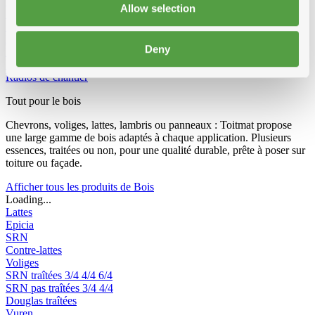
Vêtements et Chaussures
Allow selection
Equipement de chantier
Echelles et passerelles de travail
Echelles 2-parties convertibles
Echelles 3-parties convertibles
Escabeau double
Escabeau
Deny
Echafaudage Roulant
Echafaudage pliable
Passerelle de travail
Echelles de toit
Accessoires pour echelles
Radios de chantier
Tout pour le bois
Chevrons, voliges, lattes, lambris ou panneaux : Toitmat propose
une large gamme de bois adaptés à chaque application. Plusieurs
essences, traitées ou non, pour une qualité durable, prête à poser sur
toiture ou façade.
Afficher tous les produits de Bois
Loading...
Lattes
Epicia
SRN
Contre-lattes
Voliges
SRN traîtées
3/4
4/4
6/4
SRN pas traîtées
3/4
4/4
Douglas traîtées
Vuren