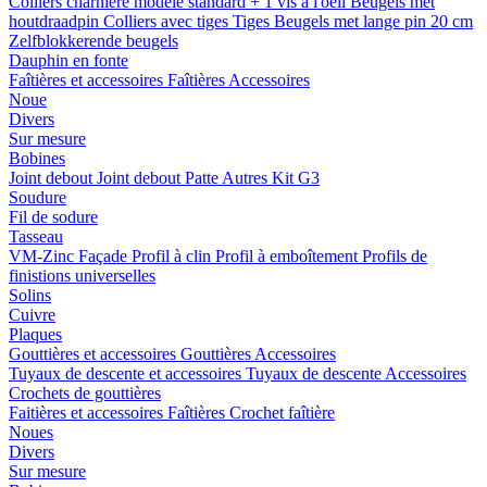
Colliers charnière
modele standard + 1 vis a l'oeil
Beugels met
houtdraadpin
Colliers avec tiges
Tiges
Beugels met lange pin 20 cm
Zelfblokkerende beugels
Dauphin en fonte
Faîtières et accessoires
Faîtières
Accessoires
Noue
Divers
Sur mesure
Bobines
Joint debout
Joint debout
Patte
Autres
Kit G3
Soudure
Fil de sodure
Tasseau
VM-Zinc Façade
Profil à clin
Profil à emboîtement
Profils de
finistions universelles
Solins
Cuivre
Plaques
Gouttières et accessoires
Gouttières
Accessoires
Tuyaux de descente et accessoires
Tuyaux de descente
Accessoires
Crochets de gouttières
Faitières et accessoires
Faîtières
Crochet faîtière
Noues
Divers
Sur mesure