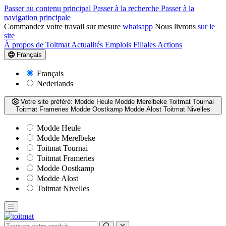
Passer au contenu principal
Passer à la recherche
Passer à la
navigation principale
Commandez votre travail sur mesure
whatsapp
Nous livrons
sur le
site
À propos de Toitmat
Actualités
Emplois
Filiales
Actions
Français
Français
Nederlands
Votre site préféré:
Modde Heule
Modde Merelbeke
Toitmat Tournai
Toitmat Frameries
Modde Oostkamp
Modde Alost
Toitmat Nivelles
Modde Heule
Modde Merelbeke
Toitmat Tournai
Toitmat Frameries
Modde Oostkamp
Modde Alost
Toitmat Nivelles