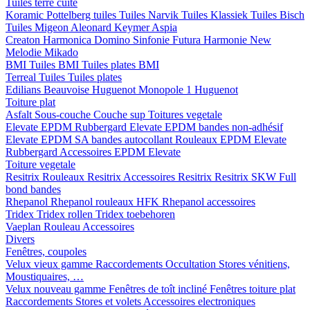
Tuiles terre cuite
Koramic
Pottelberg tuiles
Tuiles Narvik
Tuiles Klassiek
Tuiles Bisch
Tuiles Migeon
Aleonard
Keymer
Aspia
Creaton
Harmonica
Domino
Sinfonie
Futura
Harmonie New
Melodie
Mikado
BMI
Tuiles BMI
Tuiles plates BMI
Terreal
Tuiles
Tuiles plates
Edilians
Beauvoise Huguenot
Monopole 1 Huguenot
Toiture plat
Asfalt
Sous-couche
Couche sup
Toitures vegetale
Elevate EPDM Rubbergard
Elevate EPDM bandes non-adhésif
Elevate EPDM SA bandes autocollant
Rouleaux EPDM Elevate
Rubbergard
Accessoires EPDM Elevate
Toiture vegetale
Resitrix
Rouleaux Resitrix
Accessoires Resitrix
Resitrix SKW Full
bond bandes
Rhepanol
Rhepanol rouleaux HFK
Rhepanol accessoires
Tridex
Tridex rollen
Tridex toebehoren
Vaeplan
Rouleau
Accessoires
Divers
Fenêtres, coupoles
Velux vieux gamme
Raccordements
Occultation
Stores vénitiens,
Moustiquaires, …
Velux nouveau gamme
Fenêtres de toît incliné
Fenêtres toiture plat
Raccordements
Stores et volets
Accessoires electroniques