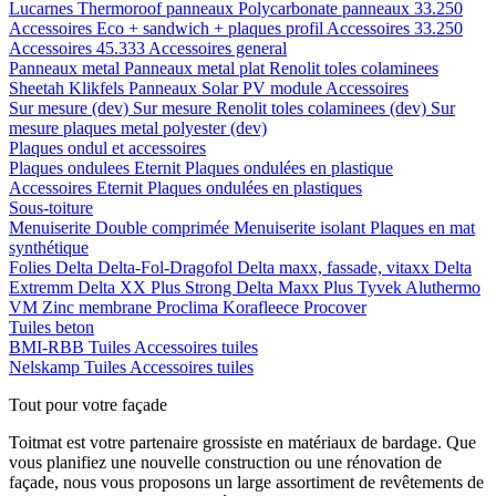
Lucarnes
Thermoroof panneaux
Polycarbonate panneaux 33.250
Accessoires Eco + sandwich + plaques profil
Accessoires 33.250
Accessoires 45.333
Accessoires general
Panneaux metal
Panneaux metal plat
Renolit toles colaminees
Sheetah Klikfels
Panneaux
Solar PV module
Accessoires
Sur mesure (dev)
Sur mesure Renolit toles colaminees (dev)
Sur
mesure plaques metal polyester (dev)
Plaques ondul et accessoires
Plaques ondulees
Eternit
Plaques ondulées en plastique
Accessoires
Eternit
Plaques ondulées en plastiques
Sous-toiture
Menuiserite
Double comprimée
Menuiserite isolant
Plaques en mat
synthétique
Folies
Delta
Delta-Fol-Dragofol
Delta maxx, fassade, vitaxx
Delta
Extremm
Delta XX Plus Strong
Delta Maxx Plus
Tyvek
Aluthermo
VM Zinc membrane
Proclima
Korafleece
Procover
Tuiles beton
BMI-RBB
Tuiles
Accessoires tuiles
Nelskamp
Tuiles
Accessoires tuiles
Tout pour votre façade
Toitmat est votre partenaire grossiste en matériaux de bardage. Que
vous planifiez une nouvelle construction ou une rénovation de
façade, nous vous proposons un large assortiment de revêtements de