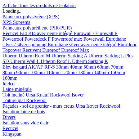
Afficher tous les produits de Isolation
Loading...
Panneaux polystyrène (XPS)
XPS Soprema
Panneaux polyuréthene (PIR/PUR)
Recticel
BI4
BI4 avec pente intégré
Eurowall / Eurowall E
Powerroof
Powerdeck F
Powerroof max
Powerwall
Eurothane
silver / silver sponning
Eurothane silver avec pente intégré
Eurofloor
Topcover
Rectivent
Euroroof
Euroroof Max
Utherm
Utherm Roof M
Utherm Sarking A
Utherm Sarking L Plus
SD
Utherm Wall L
Utherm Roof L
Utherm Sarking K
Elev isogard AK/AF RF-S
30mm
40mm
50mm
60mm
70mm
80mm
90mm
100mm
110mm
120mm
130mm
140mm
150mm
160mm
Idelco
Laine minérale
Toit incliné
Ursa
Knauf
Rockwool
Isover
Toiture plat
Rockwool
Façades - sol de grenier - murs creux
Ursa
Isover
Rockwool
Isolation laine de bois
Divers
Isolation sous vide d'air
Recticel
Kingspan