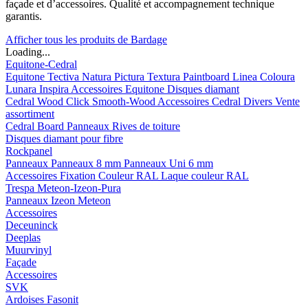
façade et d’accessoires. Qualité et accompagnement technique
garantis.
Afficher tous les produits de Bardage
Loading...
Equitone-Cedral
Equitone
Tectiva
Natura
Pictura
Textura
Paintboard
Linea
Coloura
Lunara
Inspira
Accessoires Equitone
Disques diamant
Cedral
Wood
Click Smooth-Wood
Accessoires Cedral
Divers
Vente
assortiment
Cedral Board
Panneaux
Rives de toiture
Disques diamant pour fibre
Rockpanel
Panneaux
Panneaux 8 mm
Panneaux Uni 6 mm
Accessoires
Fixation Couleur RAL
Laque couleur RAL
Trespa Meteon-Izeon-Pura
Panneaux
Izeon
Meteon
Accessoires
Deceuninck
Deeplas
Muurvinyl
Façade
Accessoires
SVK
Ardoises Fasonit