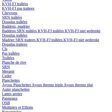
KVH-FJ traîtées
KVH-FJ pas traitees
Chevrons
SRN traîtées
Douglas traîtées
Baddens, madrier
Baddens
SRN traîtées
KVH-FJ traîtées
KVH-FJ niet gedrenkt
Douglas traîtées
Madrier
SRN traitees
KVH-FJ traîtées
KVH-FJ niet gedrenkt
Douglas traitees
Cls
Pas traîtées
Traîtées
Planche de rive
SRN
Meranti
Ceder
Planchettes
Ayous Planchettes
Ayous thermo triple
Ayous thermo plat
Autre planchettes
Lattes aretier
Panneaux
OSB
Multiplex et Elliotis
Betontriplex