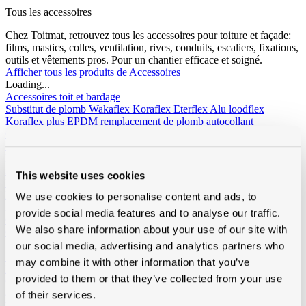
Tous les accessoires
Chez Toitmat, retrouvez tous les accessoires pour toiture et façade:
films, mastics, colles, ventilation, rives, conduits, escaliers, fixations,
outils et vêtements pros. Pour un chantier efficace et soigné.
Afficher tous les produits de Accessoires
Loading...
Accessoires toit et bardage
Substitut de plomb
Wakaflex
Koraflex
Eterflex
Alu loodflex
Koraflex plus
EPDM remplacement de plomb autocollant
Connectalu classic
Creaflex
Sous-faîtière
Rouleaux
Divers
Rives
Alu
Polyester
Peintures de toit, sprays et protection
Algimous
Blackvernis
This website uses cookies
Roofcoat
Spraypaint
Liquides et colle pout toiture plat
Imperbel liquides et colle
Ikopro
We use cookies to personalise content and ads, to
liquides et colle
Soudal colle toiture
Soprema liquides et colle
provide social media features and to analyse our traffic.
Chanfreins
Imperbel
Rotswol
Foamglass
We also share information about your use of our site with
Gas
Silicone, kit, tapes
Silicone, kit, colle
Bandes-tapes
Solid John
our social media, advertising and analytics partners who
Hybrid Polymeer
may combine it with other information that you’ve
Imperméabilisation
fillcoat
polycolorit
varia
provided to them or that they’ve collected from your use
Gouttières plastique, RWA
Gouttières
RWA
PE tuyaux et
accessoires
of their services.
Ventilation
Simple paroi
Double paroi
Sonovent
Multivent
Nicoll