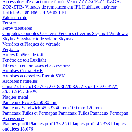
Accessoires d'extraction de fumée
Velux ZZZ-ZCE-ZCT-ZGA-
ZOZ-ZTB-
Vitrages de remplacement IPL
Habillage intérieur
LSB/LSC
Tablette LFI
Velux LEI
Fakro en roto
Fenstro
Ferov tabatieres
Coupoles
Coupoles
Costières
Fenêtres et verins
Skylux I Window 2
Skylux Skyshade toile solaire
Skymax
Verrières et Plaques de véranda
Pergolux
Autres fenêtres de toit
Fenêtre de toit Luxlight
Fibres-ciment ardoises et accessoires
Ardoises
Cedral
SVK
Ardoises accessoires
Eternit
SVK
Ardoises naturelles
Cupa
25/15
25/18
27/16
27/18
30/20
32/22
35/20
35/22
35/25
40/20
40/22
40/25
Plaques metal
Panneaux Eco 33.250
30 mm
Panneaux Sandwich 45.333
40 mm
100 mm
120 mm
Panneaux Tuiles et Permapan
Panneaux Tuiles
Panneaux Permapan
Accessoires
Plaques profil
Plaques profil 33.250
Plaques profil 45.333
Plaques
ondulées 18.076