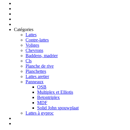
Catégories
Lattes
Contre-lattes
Voliges
Chevrons
Baddens, madrier
Cls
Planche de rive
Planchettes
Lattes aretier
Panneaux
OSB
Multiplex et Elliotis
Betontriplex
MDF
Solid John spouwplaat
Lattes à gyproc