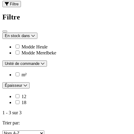
Filtre
Filtre
En stock dans
Modde Heule
Modde Merelbeke
Unité de commande
m²
Épaisseur
12
18
1
-
3
sur
3
Trier par: