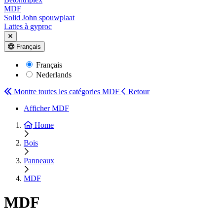
MDF
Solid John spouwplaat
Lattes à gyproc
Français
Français
Nederlands
Montre toutes les catégories
MDF
Retour
Afficher MDF
Home
Bois
Panneaux
MDF
MDF