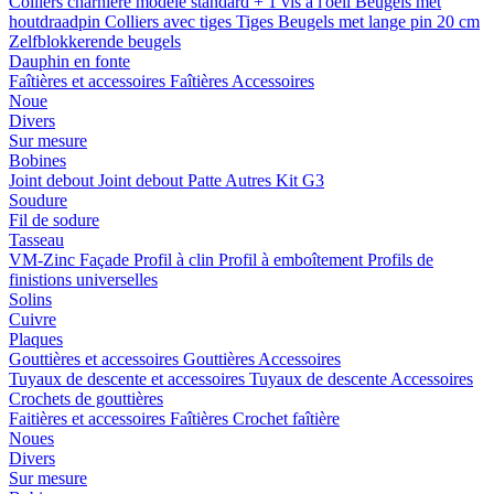
Colliers charnière
modele standard + 1 vis a l'oeil
Beugels met
houtdraadpin
Colliers avec tiges
Tiges
Beugels met lange pin 20 cm
Zelfblokkerende beugels
Dauphin en fonte
Faîtières et accessoires
Faîtières
Accessoires
Noue
Divers
Sur mesure
Bobines
Joint debout
Joint debout
Patte
Autres
Kit G3
Soudure
Fil de sodure
Tasseau
VM-Zinc Façade
Profil à clin
Profil à emboîtement
Profils de
finistions universelles
Solins
Cuivre
Plaques
Gouttières et accessoires
Gouttières
Accessoires
Tuyaux de descente et accessoires
Tuyaux de descente
Accessoires
Crochets de gouttières
Faitières et accessoires
Faîtières
Crochet faîtière
Noues
Divers
Sur mesure