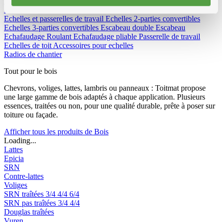
Vêtements et Chaussures
Equipement de chantier
Echelles et passerelles de travail
Echelles 2-parties convertibles
Echelles 3-parties convertibles
Escabeau double
Escabeau
Echafaudage Roulant
Echafaudage pliable
Passerelle de travail
Echelles de toit
Accessoires pour echelles
Radios de chantier
Tout pour le bois
Chevrons, voliges, lattes, lambris ou panneaux : Toitmat propose
une large gamme de bois adaptés à chaque application. Plusieurs
essences, traitées ou non, pour une qualité durable, prête à poser sur
toiture ou façade.
Afficher tous les produits de Bois
Loading...
Lattes
Epicia
SRN
Contre-lattes
Voliges
SRN traîtées
3/4
4/4
6/4
SRN pas traîtées
3/4
4/4
Douglas traîtées
Vuren