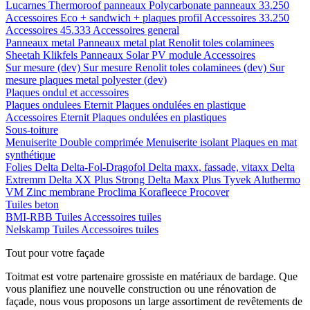
Lucarnes
Thermoroof panneaux
Polycarbonate panneaux 33.250
Accessoires Eco + sandwich + plaques profil
Accessoires 33.250
Accessoires 45.333
Accessoires general
Panneaux metal
Panneaux metal plat
Renolit toles colaminees
Sheetah Klikfels
Panneaux
Solar PV module
Accessoires
Sur mesure (dev)
Sur mesure Renolit toles colaminees (dev)
Sur
mesure plaques metal polyester (dev)
Plaques ondul et accessoires
Plaques ondulees
Eternit
Plaques ondulées en plastique
Accessoires
Eternit
Plaques ondulées en plastiques
Sous-toiture
Menuiserite
Double comprimée
Menuiserite isolant
Plaques en mat
synthétique
Folies
Delta
Delta-Fol-Dragofol
Delta maxx, fassade, vitaxx
Delta
Extremm
Delta XX Plus Strong
Delta Maxx Plus
Tyvek
Aluthermo
VM Zinc membrane
Proclima
Korafleece
Procover
Tuiles beton
BMI-RBB
Tuiles
Accessoires tuiles
Nelskamp
Tuiles
Accessoires tuiles
Tout pour votre façade
Toitmat est votre partenaire grossiste en matériaux de bardage. Que
vous planifiez une nouvelle construction ou une rénovation de
façade, nous vous proposons un large assortiment de revêtements de