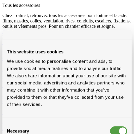
Tous les accessoires
Chez Toitmat, retrouvez tous les accessoires pour toiture et façade:
films, mastics, colles, ventilation, rives, conduits, escaliers, fixations,
outils et vêtements pros. Pour un chantier efficace et soigné.
Afficher tous les produits de Accessoires
Loading...
Accessoires toit et bardage
Substitut de plomb
Wakaflex
Koraflex
Eterflex
Alu loodflex
This website uses cookies
Koraflex plus
EPDM remplacement de plomb autocollant
Connectalu classic
Creaflex
We use cookies to personalise content and ads, to
Sous-faîtière
Rouleaux
Divers
provide social media features and to analyse our traffic.
Rives
Alu
Polyester
Peintures de toit, sprays et protection
Algimous
Blackvernis
We also share information about your use of our site with
Roofcoat
Spraypaint
our social media, advertising and analytics partners who
Liquides et colle pout toiture plat
Imperbel liquides et colle
Ikopro
may combine it with other information that you’ve
liquides et colle
Soudal colle toiture
Soprema liquides et colle
Chanfreins
Imperbel
Rotswol
Foamglass
provided to them or that they’ve collected from your use
Gas
of their services.
Silicone, kit, tapes
Silicone, kit, colle
Bandes-tapes
Solid John
Hybrid Polymeer
Imperméabilisation
fillcoat
polycolorit
varia
Gouttières plastique, RWA
Gouttières
RWA
PE tuyaux et
Consent
accessoires
Necessary
Selection
Ventilation
Simple paroi
Double paroi
Sonovent
Multivent
Nicoll