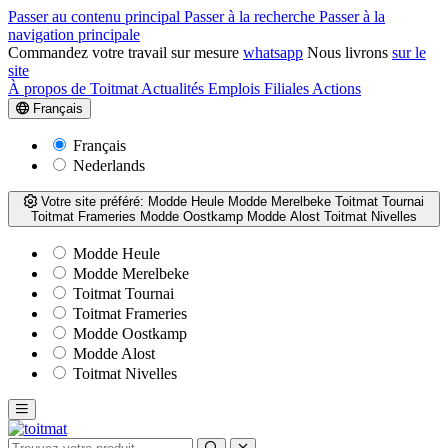
Passer au contenu principal
Passer à la recherche
Passer à la
navigation principale
Commandez votre travail sur mesure
whatsapp
Nous livrons
sur le
site
À propos de Toitmat
Actualités
Emplois
Filiales
Actions
Français
Français
Nederlands
Votre site préféré:
Modde Heule
Modde Merelbeke
Toitmat Tournai
Toitmat Frameries
Modde Oostkamp
Modde Alost
Toitmat Nivelles
Modde Heule
Modde Merelbeke
Toitmat Tournai
Toitmat Frameries
Modde Oostkamp
Modde Alost
Toitmat Nivelles