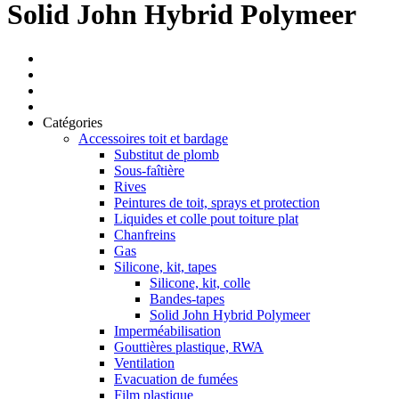
Solid John Hybrid Polymeer
Catégories
Accessoires toit et bardage
Substitut de plomb
Sous-faîtière
Rives
Peintures de toit, sprays et protection
Liquides et colle pout toiture plat
Chanfreins
Gas
Silicone, kit, tapes
Silicone, kit, colle
Bandes-tapes
Solid John Hybrid Polymeer
Imperméabilisation
Gouttières plastique, RWA
Ventilation
Evacuation de fumées
Film plastique