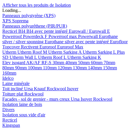
Afficher tous les produits de Isolation
Loading...
Panneaux polystyrène (XPS)
XPS Soprema
Panneaux polyuréthene (PIR/PUR)
Recticel
BI4
BI4 avec pente intégré
Eurowall / Eurowall E
Powerroof
Powerdeck F
Powerroof max
Powerwall
Eurothane
silver / silver sponning
Eurothane silver avec pente intégré
Eurofloor
Topcover
Rectivent
Euroroof
Euroroof Max
Utherm
Utherm Roof M
Utherm Sarking A
Utherm Sarking L Plus
SD
Utherm Wall L
Utherm Roof L
Utherm Sarking K
Elev isogard AK/AF RF-S
30mm
40mm
50mm
60mm
70mm
80mm
90mm
100mm
110mm
120mm
130mm
140mm
150mm
160mm
Idelco
Laine minérale
Toit incliné
Ursa
Knauf
Rockwool
Isover
Toiture plat
Rockwool
Façades - sol de grenier - murs creux
Ursa
Isover
Rockwool
Isolation laine de bois
Divers
Isolation sous vide d'air
Recticel
Kingspan