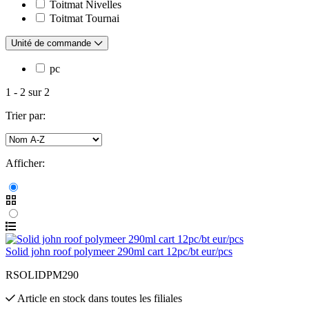
Toitmat Nivelles
Toitmat Tournai
Unité de commande
pc
1
-
2
sur
2
Trier par:
Afficher:
Solid john roof polymeer 290ml cart 12pc/bt eur/pcs
RSOLIDPM290
Article en stock
dans toutes les filiales