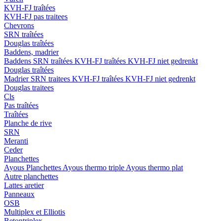
KVH-FJ traîtées
KVH-FJ pas traitees
Chevrons
SRN traîtées
Douglas traîtées
Baddens, madrier
Baddens
SRN traîtées
KVH-FJ traîtées
KVH-FJ niet gedrenkt
Douglas traîtées
Madrier
SRN traitees
KVH-FJ traîtées
KVH-FJ niet gedrenkt
Douglas traitees
Cls
Pas traîtées
Traîtées
Planche de rive
SRN
Meranti
Ceder
Planchettes
Ayous Planchettes
Ayous thermo triple
Ayous thermo plat
Autre planchettes
Lattes aretier
Panneaux
OSB
Multiplex et Elliotis
Betontriplex