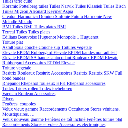
Tuiles terre cuite
Koramic
Pottelberg tuiles
Tuiles Narvik
Tuiles Klassiek
Tuiles Bisch
Tuiles Migeon
Aleonard
Keymer
Aspia
Creaton
Harmonica
Domino
Sinfonie
Futura
Harmonie New
Melodie
Mikado
BMI
Tuiles BMI
Tuiles plates BMI
Terreal
Tuiles
Tuiles plates
Edilians
Beauvoise Huguenot
Monopole 1 Huguenot
Toiture plat
Asfalt
Sous-couche
Couche sup
Toitures vegetale
Elevate EPDM Rubbergard
Elevate EPDM bandes non-adhésif
Elevate EPDM SA bandes autocollant
Rouleaux EPDM Elevate
Rubbergard
Accessoires EPDM Elevate
Toiture vegetale
Resitrix
Rouleaux Resitrix
Accessoires Resitrix
Resitrix SKW Full
bond bandes
Rhepanol
Rhepanol rouleaux HFK
Rhepanol accessoires
Tridex
Tridex rollen
Tridex toebehoren
Vaeplan
Rouleau
Accessoires
Divers
Fenêtres, coupoles
Velux vieux gamme
Raccordements
Occultation
Stores vénitiens,
Moustiquaires, …
Velux nouveau gamme
Fenêtres de toît incliné
Fenêtres toiture plat
Raccordements
Stores et volets
Accessoires electroniques