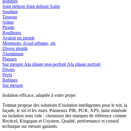
Bobines
Joint debout
Joint debout
Autre
Soudure
Tasseau
Solins
Plomb
Roulleaux
Avaloir en plomb
Moignons, écoul urbaine, etc
Divers plomb
Aluminium
Plaques
Sur mesure
Alu pliage non-perforé
Alu pliage perforé
Divers
Prefa
Bobines
Sur mesure
Isolation efficace, adaptée à votre projet
Toitmat propose des solutions d’isolation intelligentes pour le toit, la
façade, le sol et les murs. Panneaux PIR, PUR, XPS, laine minérale
ou isolation sous vide : choisissez des marques de référence comme
Recticel, Kingspan et Usystem. Qualité, performance et conseil
technique sur mesure garantis.