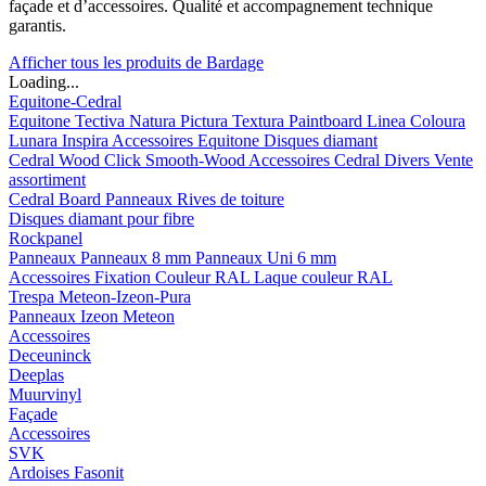
façade et d’accessoires. Qualité et accompagnement technique
garantis.
Afficher tous les produits de Bardage
Loading...
Equitone-Cedral
Equitone
Tectiva
Natura
Pictura
Textura
Paintboard
Linea
Coloura
Lunara
Inspira
Accessoires Equitone
Disques diamant
Cedral
Wood
Click Smooth-Wood
Accessoires Cedral
Divers
Vente
assortiment
Cedral Board
Panneaux
Rives de toiture
Disques diamant pour fibre
Rockpanel
Panneaux
Panneaux 8 mm
Panneaux Uni 6 mm
Accessoires
Fixation Couleur RAL
Laque couleur RAL
Trespa Meteon-Izeon-Pura
Panneaux
Izeon
Meteon
Accessoires
Deceuninck
Deeplas
Muurvinyl
Façade
Accessoires
SVK
Ardoises Fasonit