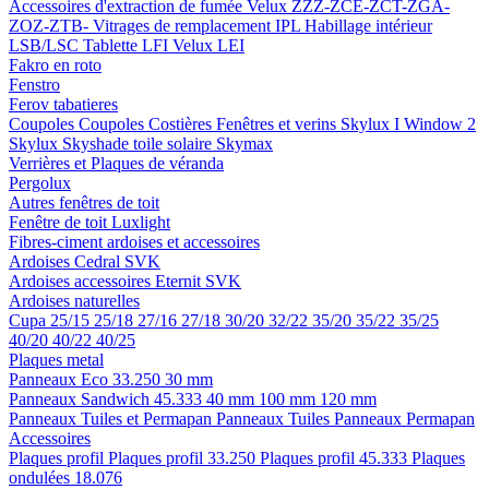
Accessoires d'extraction de fumée
Velux ZZZ-ZCE-ZCT-ZGA-
ZOZ-ZTB-
Vitrages de remplacement IPL
Habillage intérieur
LSB/LSC
Tablette LFI
Velux LEI
Fakro en roto
Fenstro
Ferov tabatieres
Coupoles
Coupoles
Costières
Fenêtres et verins
Skylux I Window 2
Skylux Skyshade toile solaire
Skymax
Verrières et Plaques de véranda
Pergolux
Autres fenêtres de toit
Fenêtre de toit Luxlight
Fibres-ciment ardoises et accessoires
Ardoises
Cedral
SVK
Ardoises accessoires
Eternit
SVK
Ardoises naturelles
Cupa
25/15
25/18
27/16
27/18
30/20
32/22
35/20
35/22
35/25
40/20
40/22
40/25
Plaques metal
Panneaux Eco 33.250
30 mm
Panneaux Sandwich 45.333
40 mm
100 mm
120 mm
Panneaux Tuiles et Permapan
Panneaux Tuiles
Panneaux Permapan
Accessoires
Plaques profil
Plaques profil 33.250
Plaques profil 45.333
Plaques
ondulées 18.076