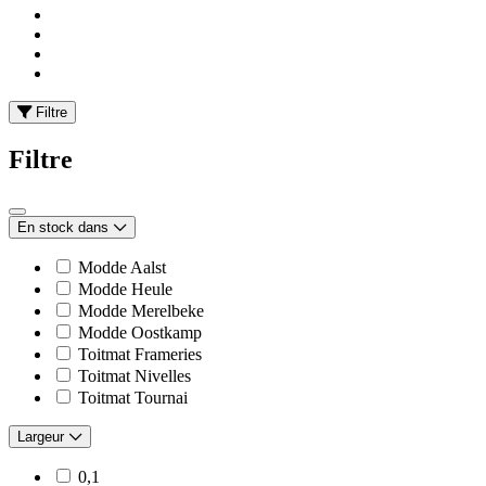
Filtre
Filtre
En stock dans
Modde Aalst
Modde Heule
Modde Merelbeke
Modde Oostkamp
Toitmat Frameries
Toitmat Nivelles
Toitmat Tournai
Largeur
0,1