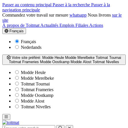
Passer au contenu principal
Passer à la recherche
Passer à la
navigation principale
Commandez votre travail sur mesure
whatsapp
Nous livrons
sur le
site
À propos de Toitmat
Actualités
Emplois
Filiales
Actions
Français
Français
Nederlands
Votre site préféré:
Modde Heule
Modde Merelbeke
Toitmat Tournai
Toitmat Frameries
Modde Oostkamp
Modde Alost
Toitmat Nivelles
Modde Heule
Modde Merelbeke
Toitmat Tournai
Toitmat Frameries
Modde Oostkamp
Modde Alost
Toitmat Nivelles