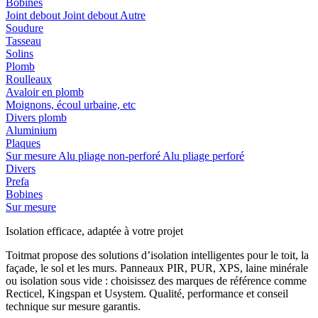
Bobines
Joint debout
Joint debout
Autre
Soudure
Tasseau
Solins
Plomb
Roulleaux
Avaloir en plomb
Moignons, écoul urbaine, etc
Divers plomb
Aluminium
Plaques
Sur mesure
Alu pliage non-perforé
Alu pliage perforé
Divers
Prefa
Bobines
Sur mesure
Isolation efficace, adaptée à votre projet
Toitmat propose des solutions d’isolation intelligentes pour le toit, la
façade, le sol et les murs. Panneaux PIR, PUR, XPS, laine minérale
ou isolation sous vide : choisissez des marques de référence comme
Recticel, Kingspan et Usystem. Qualité, performance et conseil
technique sur mesure garantis.