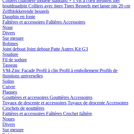
Colliers charnière
modele standard + 1 vis a l'oeil
Beugels met
houtdraadpin
Colliers avec tiges
Tiges
Beugels met lange pin 20 cm
Zelfblokkerende beugels
Dauphin en fonte
Faîtières et accessoires
Faîtières
Accessoires
Noue
Divers
Sur mesure
Bobines
Joint debout
Joint debout
Patte
Autres
Kit G3
Soudure
Fil de sodure
Tasseau
VM-Zinc Façade
Profil à clin
Profil à emboîtement
Profils de
finistions universelles
Solins
Cuivre
Plaques
Gouttières et accessoires
Gouttières
Accessoires
Tuyaux de descente et accessoires
Tuyaux de descente
Accessoires
Crochets de gouttières
Faitières et accessoires
Faîtières
Crochet faîtière
Noues
Divers
Sur mesure