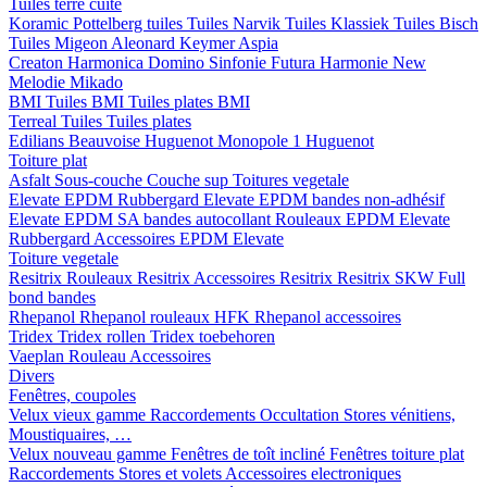
Tuiles terre cuite
Koramic
Pottelberg tuiles
Tuiles Narvik
Tuiles Klassiek
Tuiles Bisch
Tuiles Migeon
Aleonard
Keymer
Aspia
Creaton
Harmonica
Domino
Sinfonie
Futura
Harmonie New
Melodie
Mikado
BMI
Tuiles BMI
Tuiles plates BMI
Terreal
Tuiles
Tuiles plates
Edilians
Beauvoise Huguenot
Monopole 1 Huguenot
Toiture plat
Asfalt
Sous-couche
Couche sup
Toitures vegetale
Elevate EPDM Rubbergard
Elevate EPDM bandes non-adhésif
Elevate EPDM SA bandes autocollant
Rouleaux EPDM Elevate
Rubbergard
Accessoires EPDM Elevate
Toiture vegetale
Resitrix
Rouleaux Resitrix
Accessoires Resitrix
Resitrix SKW Full
bond bandes
Rhepanol
Rhepanol rouleaux HFK
Rhepanol accessoires
Tridex
Tridex rollen
Tridex toebehoren
Vaeplan
Rouleau
Accessoires
Divers
Fenêtres, coupoles
Velux vieux gamme
Raccordements
Occultation
Stores vénitiens,
Moustiquaires, …
Velux nouveau gamme
Fenêtres de toît incliné
Fenêtres toiture plat
Raccordements
Stores et volets
Accessoires electroniques