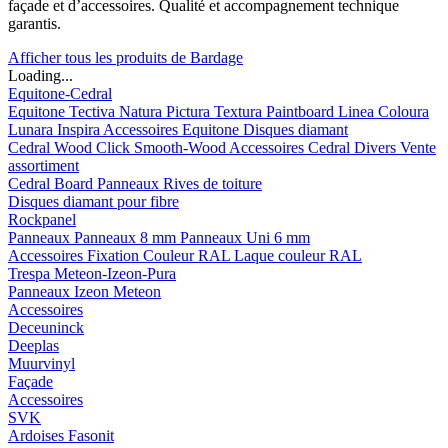
façade et d’accessoires. Qualité et accompagnement technique
garantis.
Afficher tous les produits de Bardage
Loading...
Equitone-Cedral
Equitone
Tectiva
Natura
Pictura
Textura
Paintboard
Linea
Coloura
Lunara
Inspira
Accessoires Equitone
Disques diamant
Cedral
Wood
Click Smooth-Wood
Accessoires Cedral
Divers
Vente
assortiment
Cedral Board
Panneaux
Rives de toiture
Disques diamant pour fibre
Rockpanel
Panneaux
Panneaux 8 mm
Panneaux Uni 6 mm
Accessoires
Fixation Couleur RAL
Laque couleur RAL
Trespa Meteon-Izeon-Pura
Panneaux
Izeon
Meteon
Accessoires
Deceuninck
Deeplas
Muurvinyl
Façade
Accessoires
SVK
Ardoises Fasonit