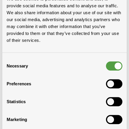
KVH-FJ traîtées
provide social media features and to analyse our traffic.
KVH-FJ pas traitees
We also share information about your use of our site with
Chevrons
our social media, advertising and analytics partners who
SRN traîtées
Douglas traîtées
may combine it with other information that you’ve
Baddens, madrier
provided to them or that they’ve collected from your use
Baddens
SRN traîtées
KVH-FJ traîtées
KVH-FJ niet gedrenkt
of their services.
Douglas traîtées
Madrier
SRN traitees
KVH-FJ traîtées
KVH-FJ niet gedrenkt
Douglas traitees
Cls
Consent
Pas traîtées
Necessary
Traîtées
Selection
Planche de rive
SRN
Meranti
Preferences
Ceder
Planchettes
Ayous Planchettes
Ayous thermo triple
Ayous thermo plat
Statistics
Autre planchettes
Lattes aretier
Panneaux
OSB
Marketing
Multiplex et Elliotis
Betontriplex