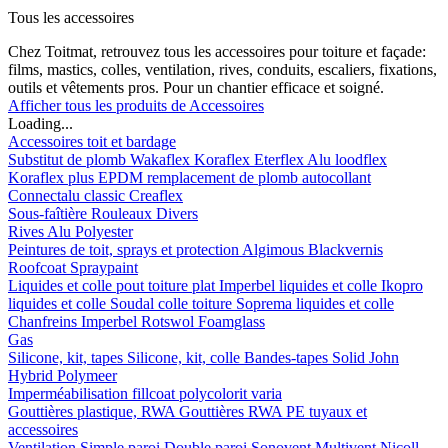
Tous les accessoires
Chez Toitmat, retrouvez tous les accessoires pour toiture et façade:
films, mastics, colles, ventilation, rives, conduits, escaliers, fixations,
outils et vêtements pros. Pour un chantier efficace et soigné.
Afficher tous les produits de Accessoires
Loading...
Accessoires toit et bardage
Substitut de plomb
Wakaflex
Koraflex
Eterflex
Alu loodflex
Koraflex plus
EPDM remplacement de plomb autocollant
Connectalu classic
Creaflex
Sous-faîtière
Rouleaux
Divers
Rives
Alu
Polyester
Peintures de toit, sprays et protection
Algimous
Blackvernis
Roofcoat
Spraypaint
Liquides et colle pout toiture plat
Imperbel liquides et colle
Ikopro
liquides et colle
Soudal colle toiture
Soprema liquides et colle
Chanfreins
Imperbel
Rotswol
Foamglass
Gas
Silicone, kit, tapes
Silicone, kit, colle
Bandes-tapes
Solid John
Hybrid Polymeer
Imperméabilisation
fillcoat
polycolorit
varia
Gouttières plastique, RWA
Gouttières
RWA
PE tuyaux et
accessoires
Ventilation
Simple paroi
Double paroi
Sonovent
Multivent
Nicoll