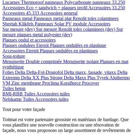
Lucarnes
Thermoroof panneaux
Polycarbonate panneaux 33.250
Accessoires Eco + sandwich + plaques profil
Accessoires 33.250
Accessoires 45.333
Accessoires general
Panneaux metal
Panneaux metal plat
Renolit toles colaminees
Sheetah Klikfels
Panneaux
Solar PV module
Accessoires
Sur mesure (dev)
Sur mesure Renolit toles colaminees (dev)
Sur
mesure plaques metal polyester (dev)
Plaques ondul et accessoires
Plaques ondulees
Eternit
Plaques ondulées en plastique
Accessoires
Eternit
Plaques ondulées en plastiques
Sous-toiture
Menuiserite
Double comprimée
Menuiserite isolant
Plaques en mat
synthétique
Folies
Delta
Delta-Fol-Dragofol
Delta maxx, fassade, vitaxx
Delta
Extremm
Delta XX Plus Strong
Delta Maxx Plus
Tyvek
Aluthermo
VM Zinc membrane
Proclima
Korafleece
Procover
Tuiles beton
BMI-RBB
Tuiles
Accessoires tuiles
Nelskamp
Tuiles
Accessoires tuiles
Tout pour votre façade
Toitmat est votre partenaire grossiste en matériaux de bardage. Que
vous planifiez une nouvelle construction ou une rénovation de
façade, nous vous proposons un large assortiment de revêtements de