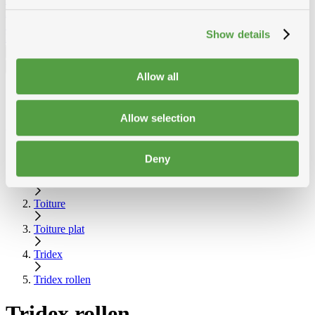
MDF
Solid John spouwplaat
Show details
Lattes à gyproc
Français
Allow all
Français
Nederlands
Allow selection
Montre toutes les catégories
Tridex rollen
Retour
Afficher Tridex rollen
Deny
Home
Toiture
Toiture plat
Tridex
Tridex rollen
Tridex rollen