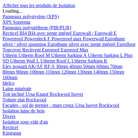
Afficher tous les produits de Isolation
Loading...
Panneaux polystyrène (XPS)
XPS Soprema
Panneaux polyuréthene (PIR/PUR)
Recticel
BI4
BI4 avec pente intégré
Eurowall / Eurowall E
Powerroof
Powerdeck F
Powerroof max
Powerwall
Eurothane
silver / silver sponning
Eurothane silver avec pente intégré
Eurofloor
Topcover
Rectivent
Euroroof
Euroroof Max
Utherm
Utherm Roof M
Utherm Sarking A
Utherm Sarking L Plus
SD
Utherm Wall L
Utherm Roof L
Utherm Sarking K
Elev isogard AK/AF RF-S
30mm
40mm
50mm
60mm
70mm
80mm
90mm
100mm
110mm
120mm
130mm
140mm
150mm
160mm
Idelco
Laine minérale
Toit incliné
Ursa
Knauf
Rockwool
Isover
Toiture plat
Rockwool
Façades - sol de grenier - murs creux
Ursa
Isover
Rockwool
Isolation laine de bois
Divers
Isolation sous vide d'air
Recticel
Kingspan