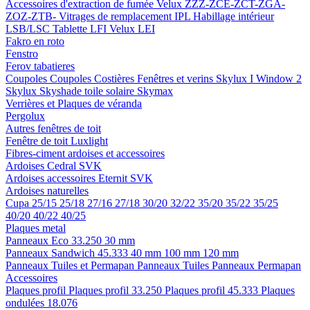
Accessoires d'extraction de fumée
Velux ZZZ-ZCE-ZCT-ZGA-
ZOZ-ZTB-
Vitrages de remplacement IPL
Habillage intérieur
LSB/LSC
Tablette LFI
Velux LEI
Fakro en roto
Fenstro
Ferov tabatieres
Coupoles
Coupoles
Costières
Fenêtres et verins
Skylux I Window 2
Skylux Skyshade toile solaire
Skymax
Verrières et Plaques de véranda
Pergolux
Autres fenêtres de toit
Fenêtre de toit Luxlight
Fibres-ciment ardoises et accessoires
Ardoises
Cedral
SVK
Ardoises accessoires
Eternit
SVK
Ardoises naturelles
Cupa
25/15
25/18
27/16
27/18
30/20
32/22
35/20
35/22
35/25
40/20
40/22
40/25
Plaques metal
Panneaux Eco 33.250
30 mm
Panneaux Sandwich 45.333
40 mm
100 mm
120 mm
Panneaux Tuiles et Permapan
Panneaux Tuiles
Panneaux Permapan
Accessoires
Plaques profil
Plaques profil 33.250
Plaques profil 45.333
Plaques
ondulées 18.076