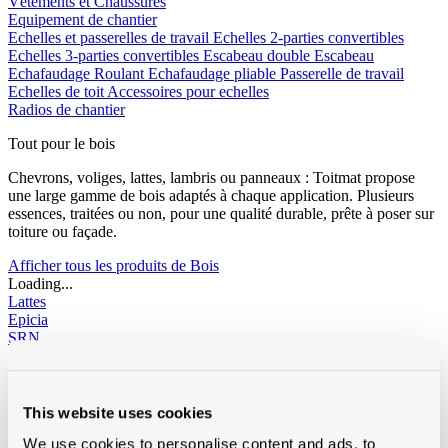
Vêtements et Chaussures
Equipement de chantier
Echelles et passerelles de travail
Echelles 2-parties convertibles
Echelles 3-parties convertibles
Escabeau double
Escabeau
Echafaudage Roulant
Echafaudage pliable
Passerelle de travail
Echelles de toit
Accessoires pour echelles
Radios de chantier
Tout pour le bois
Chevrons, voliges, lattes, lambris ou panneaux : Toitmat propose
une large gamme de bois adaptés à chaque application. Plusieurs
essences, traitées ou non, pour une qualité durable, prête à poser sur
toiture ou façade.
Afficher tous les produits de Bois
Loading...
Lattes
Epicia
SRN
Contre-lattes
Voliges
SRN traîtées
3/4
4/4
6/4
SRN pas traîtées
3/4
4/4
This website uses cookies
Douglas traîtées
We use cookies to personalise content and ads, to
Vuren