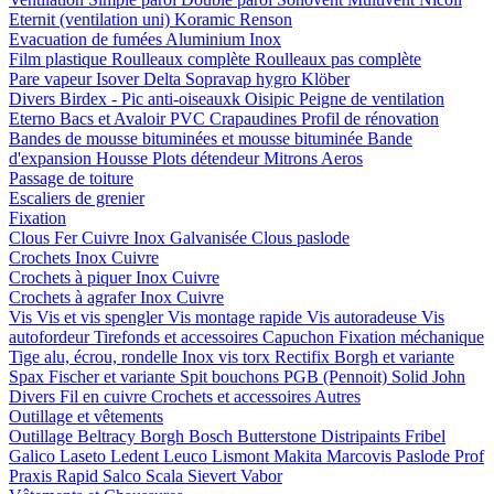
Eternit (ventilation uni)
Koramic
Renson
Evacuation de fumées
Aluminium
Inox
Film plastique
Roulleaux complète
Roulleaux pas complète
Pare vapeur
Isover
Delta
Sopravap hygro
Klöber
Divers
Birdex - Pic anti-oiseauxk Oisipic
Peigne de ventilation
Eterno Bacs et Avaloir PVC
Crapaudines
Profil de rénovation
Bandes de mousse bituminées et mousse bituminée
Bande
d'expansion
Housse
Plots détendeur
Mitrons
Aeros
Passage de toiture
Escaliers de grenier
Fixation
Clous
Fer
Cuivre
Inox
Galvanisée
Clous paslode
Crochets
Inox
Cuivre
Crochets à piquer
Inox
Cuivre
Crochets à agrafer
Inox
Cuivre
Vis
Vis et vis spengler
Vis montage rapide
Vis autoradeuse
Vis
autofordeur
Tirefonds et accessoires
Capuchon
Fixation méchanique
Tige alu, écrou, rondelle
Inox vis torx
Rectifix
Borgh et variante
Spax
Fischer et variante
Spit bouchons
PGB (Pennoit)
Solid John
Divers
Fil en cuivre
Crochets et accessoires
Autres
Outillage et vêtements
Outillage
Beltracy
Borgh
Bosch
Butterstone
Distripaints
Fribel
Galico
Laseto
Ledent
Leuco
Lismont
Makita
Marcovis
Paslode
Prof
Praxis
Rapid
Salco
Scala
Sievert
Vabor