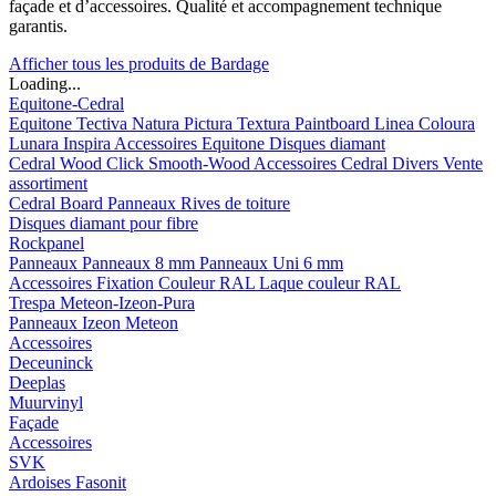
façade et d’accessoires. Qualité et accompagnement technique
garantis.
Afficher tous les produits de Bardage
Loading...
Equitone-Cedral
Equitone
Tectiva
Natura
Pictura
Textura
Paintboard
Linea
Coloura
Lunara
Inspira
Accessoires Equitone
Disques diamant
Cedral
Wood
Click Smooth-Wood
Accessoires Cedral
Divers
Vente
assortiment
Cedral Board
Panneaux
Rives de toiture
Disques diamant pour fibre
Rockpanel
Panneaux
Panneaux 8 mm
Panneaux Uni 6 mm
Accessoires
Fixation Couleur RAL
Laque couleur RAL
Trespa Meteon-Izeon-Pura
Panneaux
Izeon
Meteon
Accessoires
Deceuninck
Deeplas
Muurvinyl
Façade
Accessoires
SVK
Ardoises Fasonit