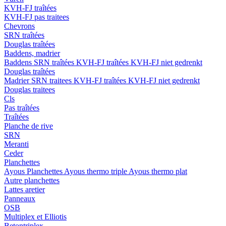
KVH-FJ traîtées
KVH-FJ pas traitees
Chevrons
SRN traîtées
Douglas traîtées
Baddens, madrier
Baddens
SRN traîtées
KVH-FJ traîtées
KVH-FJ niet gedrenkt
Douglas traîtées
Madrier
SRN traitees
KVH-FJ traîtées
KVH-FJ niet gedrenkt
Douglas traitees
Cls
Pas traîtées
Traîtées
Planche de rive
SRN
Meranti
Ceder
Planchettes
Ayous Planchettes
Ayous thermo triple
Ayous thermo plat
Autre planchettes
Lattes aretier
Panneaux
OSB
Multiplex et Elliotis
Betontriplex