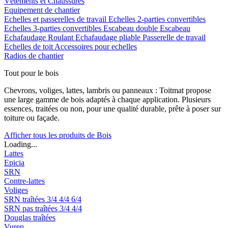
Vêtements et Chaussures
Equipement de chantier
Echelles et passerelles de travail
Echelles 2-parties convertibles
Echelles 3-parties convertibles
Escabeau double
Escabeau
Echafaudage Roulant
Echafaudage pliable
Passerelle de travail
Echelles de toit
Accessoires pour echelles
Radios de chantier
Tout pour le bois
Chevrons, voliges, lattes, lambris ou panneaux : Toitmat propose
une large gamme de bois adaptés à chaque application. Plusieurs
essences, traitées ou non, pour une qualité durable, prête à poser sur
toiture ou façade.
Afficher tous les produits de Bois
Loading...
Lattes
Epicia
SRN
Contre-lattes
Voliges
SRN traîtées
3/4
4/4
6/4
SRN pas traîtées
3/4
4/4
Douglas traîtées
Vuren