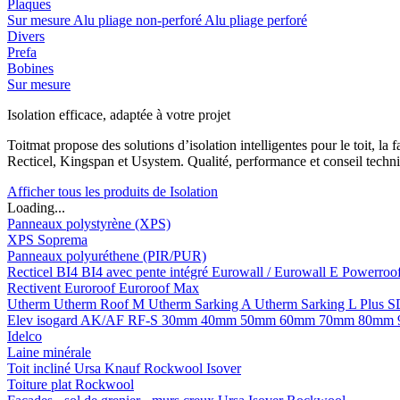
Plaques
Sur mesure
Alu pliage non-perforé
Alu pliage perforé
Divers
Prefa
Bobines
Sur mesure
Isolation efficace, adaptée à votre projet
Toitmat propose des solutions d’isolation intelligentes pour le toit, 
Recticel, Kingspan et Usystem. Qualité, performance et conseil techni
Afficher tous les produits de Isolation
Loading...
Panneaux polystyrène (XPS)
XPS Soprema
Panneaux polyuréthene (PIR/PUR)
Recticel
BI4
BI4 avec pente intégré
Eurowall / Eurowall E
Powerroo
Rectivent
Euroroof
Euroroof Max
Utherm
Utherm Roof M
Utherm Sarking A
Utherm Sarking L Plus 
Elev isogard AK/AF RF-S
30mm
40mm
50mm
60mm
70mm
80mm
Idelco
Laine minérale
Toit incliné
Ursa
Knauf
Rockwool
Isover
Toiture plat
Rockwool