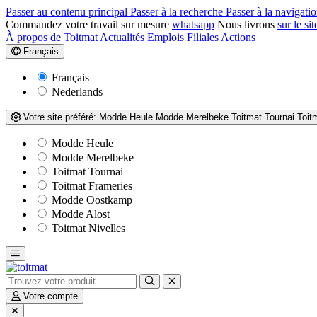
Passer au contenu principal
Passer à la recherche
Passer à la navigatio
Commandez votre travail sur mesure
whatsapp
Nous livrons
sur le sit
À propos de Toitmat
Actualités
Emplois
Filiales
Actions
Français
Français
Nederlands
Votre site préféré:
Modde Heule
Modde Merelbeke
Toitmat Tournai
Toit
Modde Heule
Modde Merelbeke
Toitmat Tournai
Toitmat Frameries
Modde Oostkamp
Modde Alost
Toitmat Nivelles
Votre compte