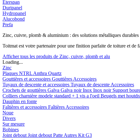
Eterspan
Duripanel
Hydropanel
Alucobond
Prefa
Zinc, cuivre, plomb & aluminium : des solutions métalliques durables
Toitmat est votre partenaire pour une finition parfaite de toiture et d
Afficher tous les produits de Zinc, cuivre, plomb et alu
Loading...
Zinc
Plaques
NTRL
Anthra
Quartz
Gouttières et accessoires
Gouttières
Accessoires
Tuyaux de descente et accessoires
Tuyaux de descente
Accessoires
Crochets de gouttières
Galva
Galva noir
Inox
Inox noir
Support bour
Colliers charnière
modele standard + 1 vis a l'oeil
Beugels met houtd
Dauphin en fonte
Faîtières et accessoires
Faîtières
Accessoires
Noue
Divers
Sur mesure
Bobines
Joint debout
Joint debout
Patte
Autres
Kit G3