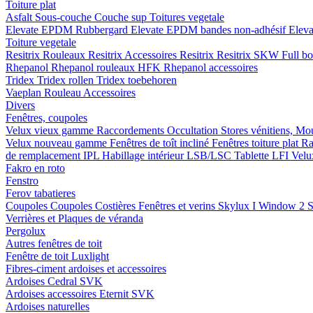
Toiture plat
Asfalt
Sous-couche
Couche sup
Toitures vegetale
Elevate EPDM Rubbergard
Elevate EPDM bandes non-adhésif
Elev
Toiture vegetale
Resitrix
Rouleaux Resitrix
Accessoires Resitrix
Resitrix SKW Full b
Rhepanol
Rhepanol rouleaux HFK
Rhepanol accessoires
Tridex
Tridex rollen
Tridex toebehoren
Vaeplan
Rouleau
Accessoires
Divers
Fenêtres, coupoles
Velux vieux gamme
Raccordements
Occultation
Stores vénitiens, Mo
Velux nouveau gamme
Fenêtres de toît incliné
Fenêtres toiture plat
Ra
de remplacement IPL
Habillage intérieur LSB/LSC
Tablette LFI
Velu
Fakro en roto
Fenstro
Ferov tabatieres
Coupoles
Coupoles
Costières
Fenêtres et verins
Skylux I Window 2
S
Verrières et Plaques de véranda
Pergolux
Autres fenêtres de toit
Fenêtre de toit Luxlight
Fibres-ciment ardoises et accessoires
Ardoises
Cedral
SVK
Ardoises accessoires
Eternit
SVK
Ardoises naturelles