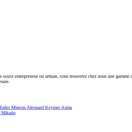
us soyez entrepreneur ou artisan, vous trouverez chez nous une gamme com
esure.
Tuiles Migeon
Aleonard
Keymer
Aspia
e
Mikado