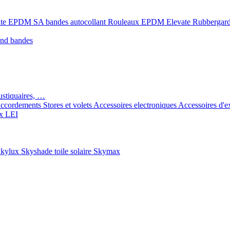
ate EPDM SA bandes autocollant
Rouleaux EPDM Elevate Rubbergar
ond bandes
ustiquaires, …
ccordements
Stores et volets
Accessoires electroniques
Accessoires d'e
x LEI
kylux Skyshade toile solaire
Skymax