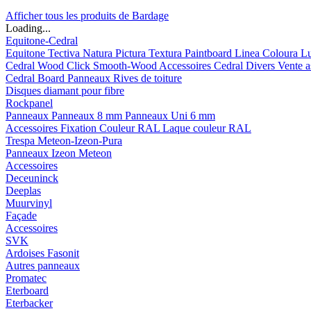
Afficher tous les produits de Bardage
Loading...
Equitone-Cedral
Equitone
Tectiva
Natura
Pictura
Textura
Paintboard
Linea
Coloura
L
Cedral
Wood
Click Smooth-Wood
Accessoires Cedral
Divers
Vente a
Cedral Board
Panneaux
Rives de toiture
Disques diamant pour fibre
Rockpanel
Panneaux
Panneaux 8 mm
Panneaux Uni 6 mm
Accessoires
Fixation Couleur RAL
Laque couleur RAL
Trespa Meteon-Izeon-Pura
Panneaux
Izeon
Meteon
Accessoires
Deceuninck
Deeplas
Muurvinyl
Façade
Accessoires
SVK
Ardoises Fasonit
Autres panneaux
Promatec
Eterboard
Eterbacker