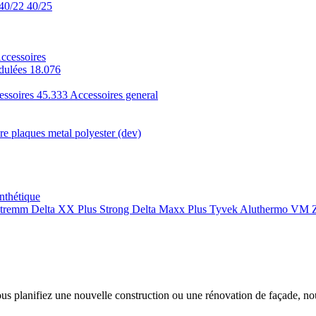
40/22
40/25
ccessoires
dulées 18.076
essoires 45.333
Accessoires general
e plaques metal polyester (dev)
nthétique
xtremm
Delta XX Plus Strong
Delta Maxx Plus
Tyvek
Aluthermo
VM Z
ous planifiez une nouvelle construction ou une rénovation de façade, n