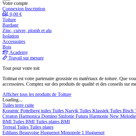
Votre compte
Connexion
Inscription
0,00 €
Toiture
Bardage
Zinc, cuivre, plomb et alu
Isolation
Accessoires
Bois
Academy
Travail sur mesure
Tout pour votre toit
Toitmat est votre partenaire grossiste en matériaux de toiture. Que vo
accessoires. Comptez sur des produits de qualité et des conseils sur m
Afficher tous les produits de Toiture
Loading...
Tuiles terre cuite
Koramic
Pottelberg tuiles
Tuiles Narvik
Tuiles Klassiek
Tuiles Bisch
Creaton
Harmonica
Domino
Sinfonie
Futura
Harmonie New
Melodi
BMI
Tuiles BMI
Tuiles plates BMI
Terreal
Tuiles
Tuiles plates
Edilians
Beauvoise Huguenot
Monopole 1 Huguenot