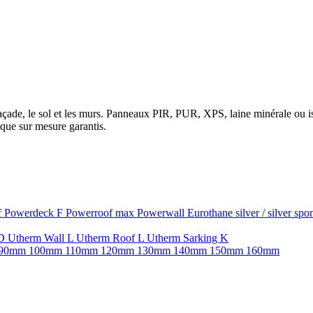
la façade, le sol et les murs. Panneaux PIR, PUR, XPS, laine minérale ou
que sur mesure garantis.
f
Powerdeck F
Powerroof max
Powerwall
Eurothane silver / silver sp
SD
Utherm Wall L
Utherm Roof L
Utherm Sarking K
90mm
100mm
110mm
120mm
130mm
140mm
150mm
160mm