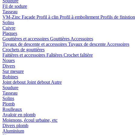
Soudure
Fil de sodure
Tasseau
VM-Zinc Façade
Profil à clin
Profil à emboîtement
Profils de finistio
Solins
Cuivre
Plaques
Gouttières et accessoires
Gouttières
Accessoires
Tuyaux de descente et accessoires
Tuyaux de descente
Accessoires
Crochets de gouttières
Faitières et accessoires
Faîtières
Crochet faîtière
Noues
Divers
Sur mesure
Bobines
Joint debout
Joint debout
Autre
Soudure
Tasseau
Solins
Plomb
Roulleaux
Avaloir en plomb
Moignons, écoul urbaine, etc
Divers plomb
Aluminium