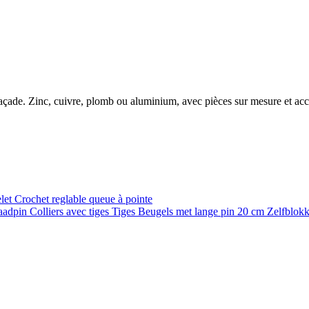
e façade. Zinc, cuivre, plomb ou aluminium, avec pièces sur mesure et ac
elet
Crochet reglable queue à pointe
raadpin
Colliers avec tiges
Tiges
Beugels met lange pin 20 cm
Zelfblok