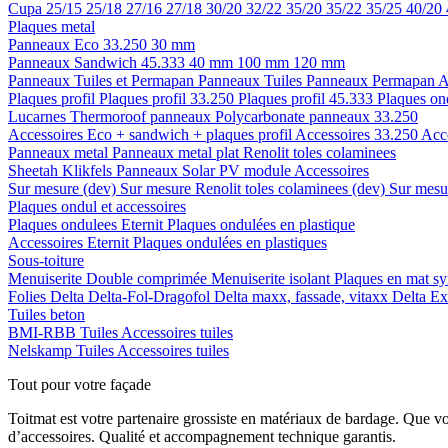
Cupa
25/15
25/18
27/16
27/18
30/20
32/22
35/20
35/22
35/25
40/20
Plaques metal
Panneaux Eco 33.250
30 mm
Panneaux Sandwich 45.333
40 mm
100 mm
120 mm
Panneaux Tuiles et Permapan
Panneaux Tuiles
Panneaux Permapan
A
Plaques profil
Plaques profil 33.250
Plaques profil 45.333
Plaques on
Lucarnes
Thermoroof panneaux
Polycarbonate panneaux 33.250
Accessoires Eco + sandwich + plaques profil
Accessoires 33.250
Acc
Panneaux metal
Panneaux metal plat
Renolit toles colaminees
Sheetah Klikfels
Panneaux
Solar PV module
Accessoires
Sur mesure (dev)
Sur mesure Renolit toles colaminees (dev)
Sur mesur
Plaques ondul et accessoires
Plaques ondulees
Eternit
Plaques ondulées en plastique
Accessoires
Eternit
Plaques ondulées en plastiques
Sous-toiture
Menuiserite
Double comprimée
Menuiserite isolant
Plaques en mat sy
Folies
Delta
Delta-Fol-Dragofol
Delta maxx, fassade, vitaxx
Delta E
Tuiles beton
BMI-RBB
Tuiles
Accessoires tuiles
Nelskamp
Tuiles
Accessoires tuiles
Tout pour votre façade
Toitmat est votre partenaire grossiste en matériaux de bardage. Que v
d’accessoires. Qualité et accompagnement technique garantis.