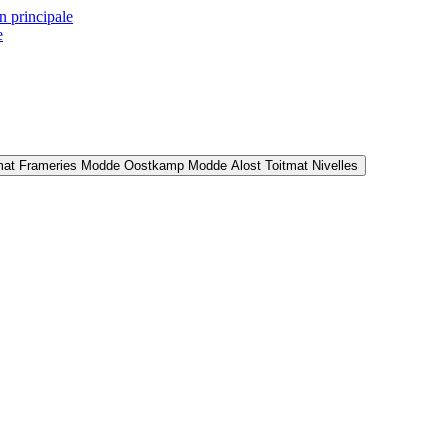
n principale
e
mat Frameries
Modde Oostkamp
Modde Alost
Toitmat Nivelles