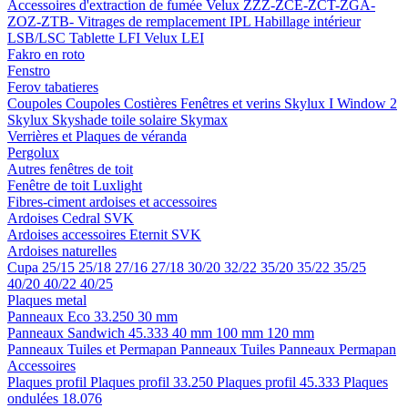
Accessoires d'extraction de fumée
Velux ZZZ-ZCE-ZCT-ZGA-
ZOZ-ZTB-
Vitrages de remplacement IPL
Habillage intérieur
LSB/LSC
Tablette LFI
Velux LEI
Fakro en roto
Fenstro
Ferov tabatieres
Coupoles
Coupoles
Costières
Fenêtres et verins
Skylux I Window 2
Skylux Skyshade toile solaire
Skymax
Verrières et Plaques de véranda
Pergolux
Autres fenêtres de toit
Fenêtre de toit Luxlight
Fibres-ciment ardoises et accessoires
Ardoises
Cedral
SVK
Ardoises accessoires
Eternit
SVK
Ardoises naturelles
Cupa
25/15
25/18
27/16
27/18
30/20
32/22
35/20
35/22
35/25
40/20
40/22
40/25
Plaques metal
Panneaux Eco 33.250
30 mm
Panneaux Sandwich 45.333
40 mm
100 mm
120 mm
Panneaux Tuiles et Permapan
Panneaux Tuiles
Panneaux Permapan
Accessoires
Plaques profil
Plaques profil 33.250
Plaques profil 45.333
Plaques
ondulées 18.076