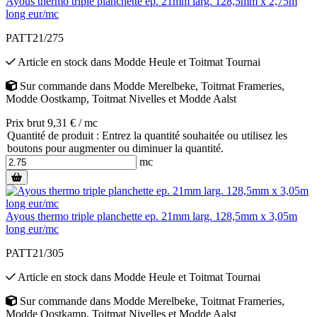
Ayous thermo triple planchette ep. 21mm larg. 128,5mm x 2,75m
long eur/mc
PATT21/275
Article en stock
dans
Modde Heule
et
Toitmat Tournai
Sur commande
dans
Modde Merelbeke
,
Toitmat Frameries
,
Modde Oostkamp
,
Toitmat Nivelles
et
Modde Aalst
Prix brut 9,31 € / mc
Quantité de produit : Entrez la quantité souhaitée ou utilisez les
boutons pour augmenter ou diminuer la quantité.
mc
Ayous thermo triple planchette ep. 21mm larg. 128,5mm x 3,05m
long eur/mc
PATT21/305
Article en stock
dans
Modde Heule
et
Toitmat Tournai
Sur commande
dans
Modde Merelbeke
,
Toitmat Frameries
,
Modde Oostkamp
,
Toitmat Nivelles
et
Modde Aalst