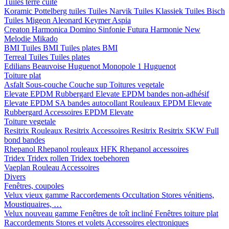
Tuiles terre cuite
Koramic
Pottelberg tuiles
Tuiles Narvik
Tuiles Klassiek
Tuiles Bisch
Tuiles Migeon
Aleonard
Keymer
Aspia
Creaton
Harmonica
Domino
Sinfonie
Futura
Harmonie New
Melodie
Mikado
BMI
Tuiles BMI
Tuiles plates BMI
Terreal
Tuiles
Tuiles plates
Edilians
Beauvoise Huguenot
Monopole 1 Huguenot
Toiture plat
Asfalt
Sous-couche
Couche sup
Toitures vegetale
Elevate EPDM Rubbergard
Elevate EPDM bandes non-adhésif
Elevate EPDM SA bandes autocollant
Rouleaux EPDM Elevate
Rubbergard
Accessoires EPDM Elevate
Toiture vegetale
Resitrix
Rouleaux Resitrix
Accessoires Resitrix
Resitrix SKW Full
bond bandes
Rhepanol
Rhepanol rouleaux HFK
Rhepanol accessoires
Tridex
Tridex rollen
Tridex toebehoren
Vaeplan
Rouleau
Accessoires
Divers
Fenêtres, coupoles
Velux vieux gamme
Raccordements
Occultation
Stores vénitiens,
Moustiquaires, …
Velux nouveau gamme
Fenêtres de toît incliné
Fenêtres toiture plat
Raccordements
Stores et volets
Accessoires electroniques