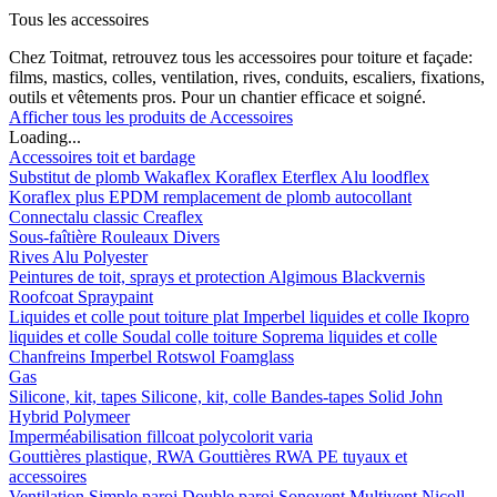
Tous les accessoires
Chez Toitmat, retrouvez tous les accessoires pour toiture et façade:
films, mastics, colles, ventilation, rives, conduits, escaliers, fixations,
outils et vêtements pros. Pour un chantier efficace et soigné.
Afficher tous les produits de Accessoires
Loading...
Accessoires toit et bardage
Substitut de plomb
Wakaflex
Koraflex
Eterflex
Alu loodflex
Koraflex plus
EPDM remplacement de plomb autocollant
Connectalu classic
Creaflex
Sous-faîtière
Rouleaux
Divers
Rives
Alu
Polyester
Peintures de toit, sprays et protection
Algimous
Blackvernis
Roofcoat
Spraypaint
Liquides et colle pout toiture plat
Imperbel liquides et colle
Ikopro
liquides et colle
Soudal colle toiture
Soprema liquides et colle
Chanfreins
Imperbel
Rotswol
Foamglass
Gas
Silicone, kit, tapes
Silicone, kit, colle
Bandes-tapes
Solid John
Hybrid Polymeer
Imperméabilisation
fillcoat
polycolorit
varia
Gouttières plastique, RWA
Gouttières
RWA
PE tuyaux et
accessoires
Ventilation
Simple paroi
Double paroi
Sonovent
Multivent
Nicoll