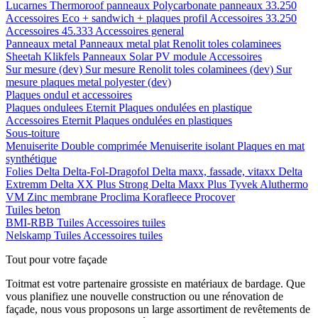
Lucarnes
Thermoroof panneaux
Polycarbonate panneaux 33.250
Accessoires Eco + sandwich + plaques profil
Accessoires 33.250
Accessoires 45.333
Accessoires general
Panneaux metal
Panneaux metal plat
Renolit toles colaminees
Sheetah Klikfels
Panneaux
Solar PV module
Accessoires
Sur mesure (dev)
Sur mesure Renolit toles colaminees (dev)
Sur
mesure plaques metal polyester (dev)
Plaques ondul et accessoires
Plaques ondulees
Eternit
Plaques ondulées en plastique
Accessoires
Eternit
Plaques ondulées en plastiques
Sous-toiture
Menuiserite
Double comprimée
Menuiserite isolant
Plaques en mat
synthétique
Folies
Delta
Delta-Fol-Dragofol
Delta maxx, fassade, vitaxx
Delta
Extremm
Delta XX Plus Strong
Delta Maxx Plus
Tyvek
Aluthermo
VM Zinc membrane
Proclima
Korafleece
Procover
Tuiles beton
BMI-RBB
Tuiles
Accessoires tuiles
Nelskamp
Tuiles
Accessoires tuiles
Tout pour votre façade
Toitmat est votre partenaire grossiste en matériaux de bardage. Que
vous planifiez une nouvelle construction ou une rénovation de
façade, nous vous proposons un large assortiment de revêtements de