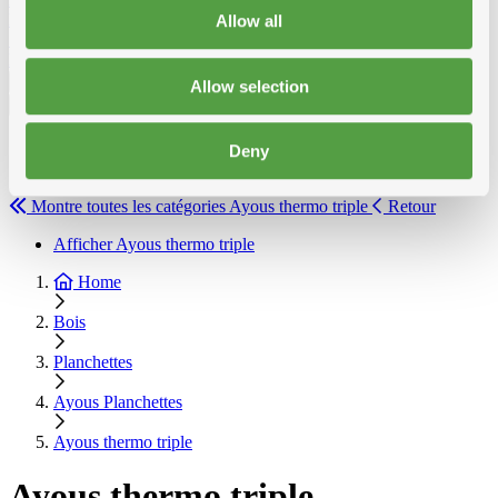
MDF
Allow all
Solid John spouwplaat
Lattes à gyproc
Allow selection
Français
Français
Deny
Nederlands
Montre toutes les catégories
Ayous thermo triple
Retour
Afficher Ayous thermo triple
Home
Bois
Planchettes
Ayous Planchettes
Ayous thermo triple
Ayous thermo triple