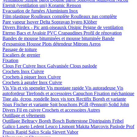
Eternit (ventilation uni)
Koramic
Renson
Evacuation de fumées
Aluminium
Inox
Film plastique
Roulleaux complète
Roulleaux pas complète
Pare vapeur
Isover
Delta
Sopravap hygro
Klöber
Divers
Birdex - Pic anti-oiseauxk Oisipic
Peigne de ventilation
Eterno Bacs et Avaloir PVC
Crapaudines
Profil de rénovation
Bandes de mousse bituminées et mousse bituminée
Bande
d'expansion
Housse
Plots détendeur
Mitrons
Aeros
Passage de toiture
Escaliers de grenier
Fixation
Clous
Fer
Cuivre
Inox
Galvanisée
Clous paslode
Crochets
Inox
Cuivre
Crochets à piquer
Inox
Cuivre
Crochets à agrafer
Inox
Cuivre
Vis
Vis et vis spengler
Vis montage rapide
Vis autoradeuse
Vis
autofordeur
Tirefonds et accessoires
Capuchon
Fixation méchanique
Tige alu, écrou, rondelle
Inox vis torx
Rectifix
Borgh et variante
Spax
Fischer et variante
Spit bouchons
PGB (Pennoit)
Solid John
Divers
Fil en cuivre
Crochets et accessoires
Autres
Outillage et vêtements
Outillage
Beltracy
Borgh
Bosch
Butterstone
Distripaints
Fribel
Galico
Laseto
Ledent
Leuco
Lismont
Makita
Marcovis
Paslode
Prof
Praxis
Rapid
Salco
Scala
Sievert
Vabor