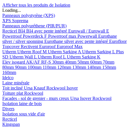
Afficher tous les produits de Isolation
Loading...
Panneaux polystyrène (XPS)
XPS Soprema
Panneaux polyuréthene (PIR/PUR)
Recticel
BI4
BI4 avec pente intégré
Eurowall / Eurowall E
Powerroof
Powerdeck F
Powerroof max
Powerwall
Eurothane
silver / silver sponning
Eurothane silver avec pente intégré
Eurofloor
Topcover
Rectivent
Euroroof
Euroroof Max
Utherm
Utherm Roof M
Utherm Sarking A
Utherm Sarking L Plus
SD
Utherm Wall L
Utherm Roof L
Utherm Sarking K
Elev isogard AK/AF RF-S
30mm
40mm
50mm
60mm
70mm
80mm
90mm
100mm
110mm
120mm
130mm
140mm
150mm
160mm
Idelco
Laine minérale
Toit incliné
Ursa
Knauf
Rockwool
Isover
Toiture plat
Rockwool
Façades - sol de grenier - murs creux
Ursa
Isover
Rockwool
Isolation laine de bois
Divers
Isolation sous vide d'air
Recticel
Kingspan