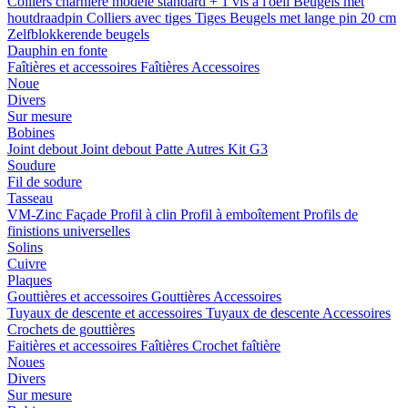
Colliers charnière
modele standard + 1 vis a l'oeil
Beugels met
houtdraadpin
Colliers avec tiges
Tiges
Beugels met lange pin 20 cm
Zelfblokkerende beugels
Dauphin en fonte
Faîtières et accessoires
Faîtières
Accessoires
Noue
Divers
Sur mesure
Bobines
Joint debout
Joint debout
Patte
Autres
Kit G3
Soudure
Fil de sodure
Tasseau
VM-Zinc Façade
Profil à clin
Profil à emboîtement
Profils de
finistions universelles
Solins
Cuivre
Plaques
Gouttières et accessoires
Gouttières
Accessoires
Tuyaux de descente et accessoires
Tuyaux de descente
Accessoires
Crochets de gouttières
Faitières et accessoires
Faîtières
Crochet faîtière
Noues
Divers
Sur mesure