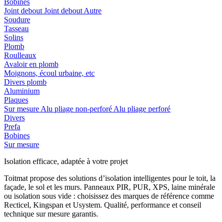
Bobines
Joint debout
Joint debout
Autre
Soudure
Tasseau
Solins
Plomb
Roulleaux
Avaloir en plomb
Moignons, écoul urbaine, etc
Divers plomb
Aluminium
Plaques
Sur mesure
Alu pliage non-perforé
Alu pliage perforé
Divers
Prefa
Bobines
Sur mesure
Isolation efficace, adaptée à votre projet
Toitmat propose des solutions d’isolation intelligentes pour le toit, la
façade, le sol et les murs. Panneaux PIR, PUR, XPS, laine minérale
ou isolation sous vide : choisissez des marques de référence comme
Recticel, Kingspan et Usystem. Qualité, performance et conseil
technique sur mesure garantis.