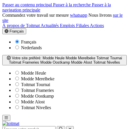
Passer au contenu principal
Passer à la recherche
Passer à la
navigation principale
Commandez votre travail sur mesure
whatsapp
Nous livrons
sur le
site
À propos de Toitmat
Actualités
Emplois
Filiales
Actions
Français
Français
Nederlands
Votre site préféré:
Modde Heule
Modde Merelbeke
Toitmat Tournai
Toitmat Frameries
Modde Oostkamp
Modde Alost
Toitmat Nivelles
Modde Heule
Modde Merelbeke
Toitmat Tournai
Toitmat Frameries
Modde Oostkamp
Modde Alost
Toitmat Nivelles