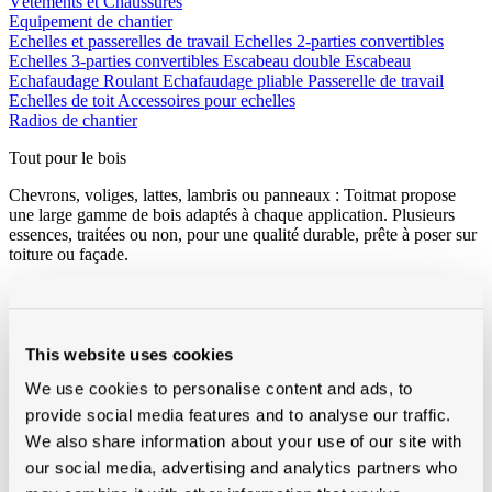
Vêtements et Chaussures
Equipement de chantier
Echelles et passerelles de travail
Echelles 2-parties convertibles
Echelles 3-parties convertibles
Escabeau double
Escabeau
Echafaudage Roulant
Echafaudage pliable
Passerelle de travail
Echelles de toit
Accessoires pour echelles
Radios de chantier
Tout pour le bois
Chevrons, voliges, lattes, lambris ou panneaux : Toitmat propose
une large gamme de bois adaptés à chaque application. Plusieurs
essences, traitées ou non, pour une qualité durable, prête à poser sur
toiture ou façade.
Afficher tous les produits de Bois
Loading...
Lattes
Epicia
This website uses cookies
SRN
We use cookies to personalise content and ads, to
Contre-lattes
Voliges
provide social media features and to analyse our traffic.
SRN traîtées
3/4
4/4
6/4
We also share information about your use of our site with
SRN pas traîtées
3/4
4/4
our social media, advertising and analytics partners who
Douglas traîtées
Vuren