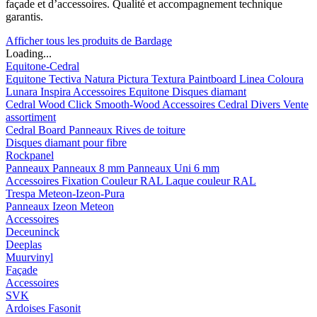
façade et d’accessoires. Qualité et accompagnement technique
garantis.
Afficher tous les produits de Bardage
Loading...
Equitone-Cedral
Equitone
Tectiva
Natura
Pictura
Textura
Paintboard
Linea
Coloura
Lunara
Inspira
Accessoires Equitone
Disques diamant
Cedral
Wood
Click Smooth-Wood
Accessoires Cedral
Divers
Vente
assortiment
Cedral Board
Panneaux
Rives de toiture
Disques diamant pour fibre
Rockpanel
Panneaux
Panneaux 8 mm
Panneaux Uni 6 mm
Accessoires
Fixation Couleur RAL
Laque couleur RAL
Trespa Meteon-Izeon-Pura
Panneaux
Izeon
Meteon
Accessoires
Deceuninck
Deeplas
Muurvinyl
Façade
Accessoires
SVK
Ardoises Fasonit