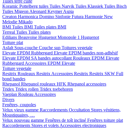
Tuiles terre cuite
Koramic
Pottelberg tuiles
Tuiles Narvik
Tuiles Klassiek
Tuiles Bisch
Tuiles Migeon
Aleonard
Keymer
Aspia
Creaton
Harmonica
Domino
Sinfonie
Futura
Harmonie New
Melodie
Mikado
BMI
Tuiles BMI
Tuiles plates BMI
Terreal
Tuiles
Tuiles plates
Edilians
Beauvoise Huguenot
Monopole 1 Huguenot
Toiture plat
Asfalt
Sous-couche
Couche sup
Toitures vegetale
Elevate EPDM Rubbergard
Elevate EPDM bandes non-adhésif
Elevate EPDM SA bandes autocollant
Rouleaux EPDM Elevate
Rubbergard
Accessoires EPDM Elevate
Toiture vegetale
Resitrix
Rouleaux Resitrix
Accessoires Resitrix
Resitrix SKW Full
bond bandes
Rhepanol
Rhepanol rouleaux HFK
Rhepanol accessoires
Tridex
Tridex rollen
Tridex toebehoren
Vaeplan
Rouleau
Accessoires
Divers
Fenêtres, coupoles
Velux vieux gamme
Raccordements
Occultation
Stores vénitiens,
Moustiquaires, …
Velux nouveau gamme
Fenêtres de toît incliné
Fenêtres toiture plat
Raccordements
Stores et volets
Accessoires electroniques