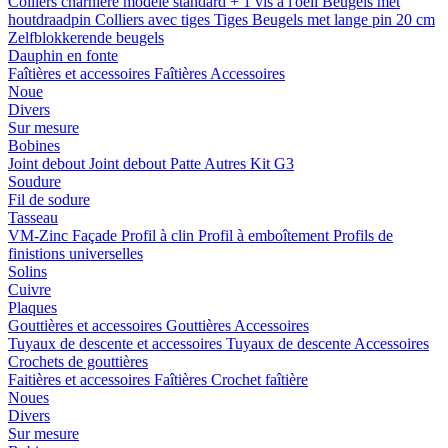
Colliers charnière
modele standard + 1 vis a l'oeil
Beugels met
houtdraadpin
Colliers avec tiges
Tiges
Beugels met lange pin 20 cm
Zelfblokkerende beugels
Dauphin en fonte
Faîtières et accessoires
Faîtières
Accessoires
Noue
Divers
Sur mesure
Bobines
Joint debout
Joint debout
Patte
Autres
Kit G3
Soudure
Fil de sodure
Tasseau
VM-Zinc Façade
Profil à clin
Profil à emboîtement
Profils de
finistions universelles
Solins
Cuivre
Plaques
Gouttières et accessoires
Gouttières
Accessoires
Tuyaux de descente et accessoires
Tuyaux de descente
Accessoires
Crochets de gouttières
Faitières et accessoires
Faîtières
Crochet faîtière
Noues
Divers
Sur mesure