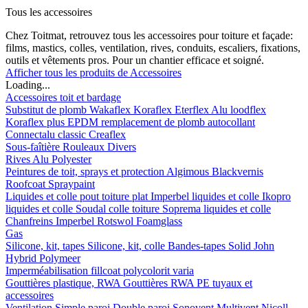
Tous les accessoires
Chez Toitmat, retrouvez tous les accessoires pour toiture et façade:
films, mastics, colles, ventilation, rives, conduits, escaliers, fixations,
outils et vêtements pros. Pour un chantier efficace et soigné.
Afficher tous les produits de Accessoires
Loading...
Accessoires toit et bardage
Substitut de plomb
Wakaflex
Koraflex
Eterflex
Alu loodflex
Koraflex plus
EPDM remplacement de plomb autocollant
Connectalu classic
Creaflex
Sous-faîtière
Rouleaux
Divers
Rives
Alu
Polyester
Peintures de toit, sprays et protection
Algimous
Blackvernis
Roofcoat
Spraypaint
Liquides et colle pout toiture plat
Imperbel liquides et colle
Ikopro
liquides et colle
Soudal colle toiture
Soprema liquides et colle
Chanfreins
Imperbel
Rotswol
Foamglass
Gas
Silicone, kit, tapes
Silicone, kit, colle
Bandes-tapes
Solid John
Hybrid Polymeer
Imperméabilisation
fillcoat
polycolorit
varia
Gouttières plastique, RWA
Gouttières
RWA
PE tuyaux et
accessoires
Ventilation
Simple paroi
Double paroi
Sonovent
Multivent
Nicoll