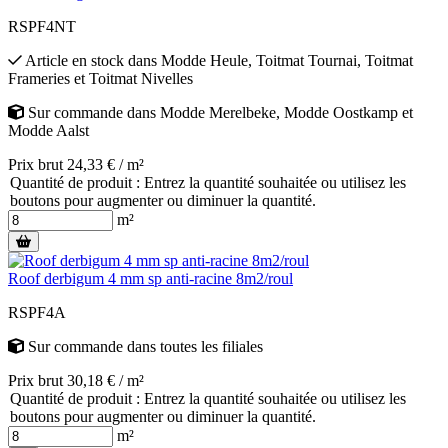
RSPF4NT
Article en stock
dans
Modde Heule
,
Toitmat Tournai
,
Toitmat
Frameries
et
Toitmat Nivelles
Sur commande
dans
Modde Merelbeke
,
Modde Oostkamp
et
Modde Aalst
Prix brut 24,33 € / m²
Quantité de produit : Entrez la quantité souhaitée ou utilisez les
boutons pour augmenter ou diminuer la quantité.
m²
Roof derbigum 4 mm sp anti-racine 8m2/roul
RSPF4A
Sur commande
dans toutes les filiales
Prix brut 30,18 € / m²
Quantité de produit : Entrez la quantité souhaitée ou utilisez les
boutons pour augmenter ou diminuer la quantité.
m²