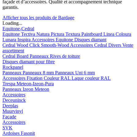
façade et d’accessoires. Qualité et accompagnement technique
garantis.
Afficher tous les produits de Bardage
Loading...
Equitone-Cedral
Equitone
Tectiva
Natura
Pictura
Textura
Paintboard
Linea
Coloura
Lunara
Inspira
Accessoires Equitone
Disques diamant
Cedral
Wood
Click Smooth-Wood
Accessoires Cedral
Divers
Vente
assortiment
Cedral Board
Panneaux
Rives de toiture
Disques diamant pour fibre
Rockpanel
Panneaux
Panneaux 8 mm
Panneaux Uni 6 mm
Accessoires
Fixation Couleur RAL
Laque couleur RAL
Trespa Meteon-Izeon-Pura
Panneaux
Izeon
Meteon
Accessoires
Deceuninck
Deeplas
Muurvinyl
Façade
Accessoires
SVK
Ardoises Fasonit