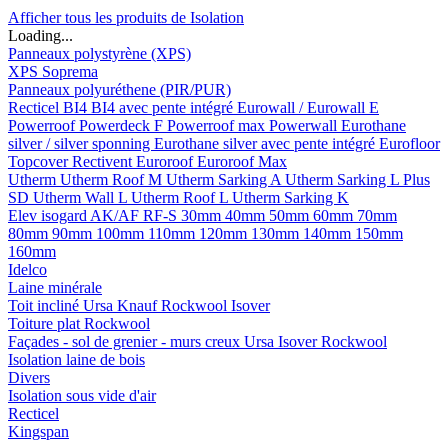
Afficher tous les produits de Isolation
Loading...
Panneaux polystyrène (XPS)
XPS Soprema
Panneaux polyuréthene (PIR/PUR)
Recticel
BI4
BI4 avec pente intégré
Eurowall / Eurowall E
Powerroof
Powerdeck F
Powerroof max
Powerwall
Eurothane
silver / silver sponning
Eurothane silver avec pente intégré
Eurofloor
Topcover
Rectivent
Euroroof
Euroroof Max
Utherm
Utherm Roof M
Utherm Sarking A
Utherm Sarking L Plus
SD
Utherm Wall L
Utherm Roof L
Utherm Sarking K
Elev isogard AK/AF RF-S
30mm
40mm
50mm
60mm
70mm
80mm
90mm
100mm
110mm
120mm
130mm
140mm
150mm
160mm
Idelco
Laine minérale
Toit incliné
Ursa
Knauf
Rockwool
Isover
Toiture plat
Rockwool
Façades - sol de grenier - murs creux
Ursa
Isover
Rockwool
Isolation laine de bois
Divers
Isolation sous vide d'air
Recticel
Kingspan