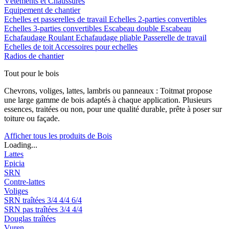
Vêtements et Chaussures
Equipement de chantier
Echelles et passerelles de travail
Echelles 2-parties convertibles
Echelles 3-parties convertibles
Escabeau double
Escabeau
Echafaudage Roulant
Echafaudage pliable
Passerelle de travail
Echelles de toit
Accessoires pour echelles
Radios de chantier
Tout pour le bois
Chevrons, voliges, lattes, lambris ou panneaux : Toitmat propose
une large gamme de bois adaptés à chaque application. Plusieurs
essences, traitées ou non, pour une qualité durable, prête à poser sur
toiture ou façade.
Afficher tous les produits de Bois
Loading...
Lattes
Epicia
SRN
Contre-lattes
Voliges
SRN traîtées
3/4
4/4
6/4
SRN pas traîtées
3/4
4/4
Douglas traîtées
Vuren