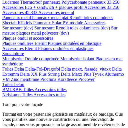
Lucarnes
Thermoroof panneaux
Polycarbonate panneaux 33.250
Accessoires Eco + sandwich + plaques profil
Accessoires 33.250
Accessoires 45.333
Accessoires general
Panneaux metal
Panneaux metal plat
Renolit toles colaminees
Sheetah Klikfels
Panneaux
Solar PV module
Accessoires
Sur mesure (dev)
Sur mesure Renolit toles colaminees (dev)
Sur
mesure plaques metal polyester (dev)
Plaques ondul et accessoires
Plaques ondulees
Eternit
Plaques ondulées en plastique
Accessoires
Eternit
Plaques ondulées en plastiques
Sous-toiture
Menuiserite
Double comprimée
Menuiserite isolant
Plaques en mat
synthétique
Folies
Delta
Delta-Fol-Dragofol
Delta maxx, fassade, vitaxx
Delta
Extremm
Delta XX Plus Strong
Delta Maxx Plus
Tyvek
Aluthermo
VM Zinc membrane
Proclima
Korafleece
Procover
Tuiles beton
BMI-RBB
Tuiles
Accessoires tuiles
Nelskamp
Tuiles
Accessoires tuiles
Tout pour votre façade
Toitmat est votre partenaire grossiste en matériaux de bardage. Que
vous planifiez une nouvelle construction ou une rénovation de
façade, nous vous proposons un large assortiment de revêtements de