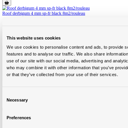
Roof derbigum 4 mm sp-fr black 8m2/rouleau
RSPF4B
Article en stock
dans
Modde Heule
,
Modde Merelbeke
,
Modde
Aalst
,
Toitmat Tournai
,
Toitmat Frameries
et
Toitmat Nivelles
This website uses cookies
We use cookies to personalise content and ads, to provide s
Sur commande
dans
Modde Oostkamp
features and to analyse our traffic. We also share informatio
Prix brut 24,35 € / m²
use of our site with our social media, advertising and analyti
Quantité de produit : Entrez la quantité souhaitée ou utilisez les
boutons pour augmenter ou diminuer la quantité.
who may combine it with other information that you’ve provi
m²
or that they’ve collected from your use of their services.
Roof derbitwin nt 4mm gris clair 8m2/r
Consent
RDBW4LG
Necessary
Selection
Sur commande
dans toutes les filiales
Preferences
Prix brut 22,26 € / m²
Quantité de produit : Entrez la quantité souhaitée ou utilisez les