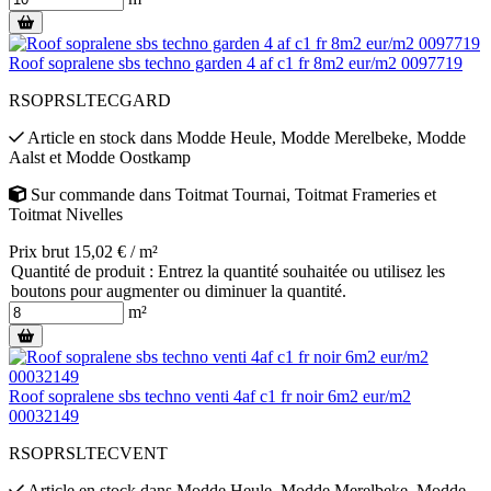
Roof sopralene sbs techno garden 4 af c1 fr 8m2 eur/m2 0097719
RSOPRSLTECGARD
Article en stock
dans
Modde Heule
,
Modde Merelbeke
,
Modde
Aalst
et
Modde Oostkamp
Sur commande
dans
Toitmat Tournai
,
Toitmat Frameries
et
Toitmat Nivelles
Prix brut 15,02 € / m²
Quantité de produit : Entrez la quantité souhaitée ou utilisez les
boutons pour augmenter ou diminuer la quantité.
m²
Roof sopralene sbs techno venti 4af c1 fr noir 6m2 eur/m2
00032149
RSOPRSLTECVENT
Article en stock
dans
Modde Heule
,
Modde Merelbeke
,
Modde