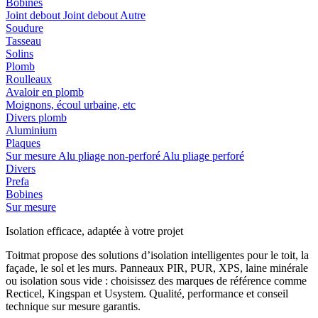
Bobines
Joint debout
Joint debout
Autre
Soudure
Tasseau
Solins
Plomb
Roulleaux
Avaloir en plomb
Moignons, écoul urbaine, etc
Divers plomb
Aluminium
Plaques
Sur mesure
Alu pliage non-perforé
Alu pliage perforé
Divers
Prefa
Bobines
Sur mesure
Isolation efficace, adaptée à votre projet
Toitmat propose des solutions d’isolation intelligentes pour le toit, la
façade, le sol et les murs. Panneaux PIR, PUR, XPS, laine minérale
ou isolation sous vide : choisissez des marques de référence comme
Recticel, Kingspan et Usystem. Qualité, performance et conseil
technique sur mesure garantis.