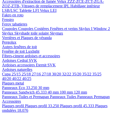
Accessoires d'extraction de fumée
Velux ZZZ-ZCE-ZCT-ZGA-
ZOZ-ZTB-
Vitrages de remplacement IPL
Habillage intérieur
LSB/LSC
Tablette LFI
Velux LEI
Fakro en roto
Fenstro
Ferov tabatieres
Coupoles
Coupoles
Costières
Fenêtres et verins
Skylux I Window 2
Skylux Skyshade toile solaire
Skymax
Verrières et Plaques de véranda
Pergolux
Autres fenêtres de toit
Fenêtre de toit Luxlight
Fibres-ciment ardoises et accessoires
Ardoises
Cedral
SVK
Ardoises accessoires
Eternit
SVK
Ardoises naturelles
Cupa
25/15
25/18
27/16
27/18
30/20
32/22
35/20
35/22
35/25
40/20
40/22
40/25
Plaques metal
Panneaux Eco 33.250
30 mm
Panneaux Sandwich 45.333
40 mm
100 mm
120 mm
Panneaux Tuiles et Permapan
Panneaux Tuiles
Panneaux Permapan
Accessoires
Plaques profil
Plaques profil 33.250
Plaques profil 45.333
Plaques
ondulées 18.076