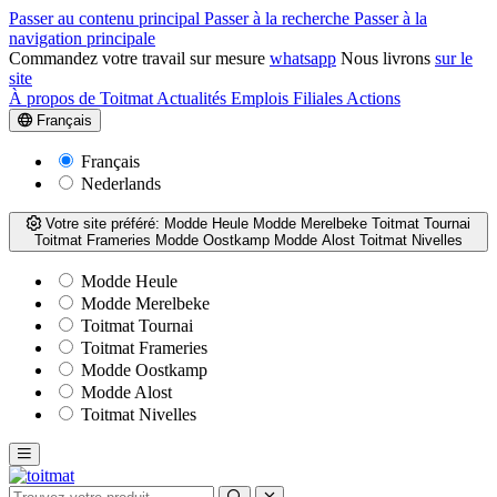
Passer au contenu principal
Passer à la recherche
Passer à la
navigation principale
Commandez votre travail sur mesure
whatsapp
Nous livrons
sur le
site
À propos de Toitmat
Actualités
Emplois
Filiales
Actions
Français
Français
Nederlands
Votre site préféré:
Modde Heule
Modde Merelbeke
Toitmat Tournai
Toitmat Frameries
Modde Oostkamp
Modde Alost
Toitmat Nivelles
Modde Heule
Modde Merelbeke
Toitmat Tournai
Toitmat Frameries
Modde Oostkamp
Modde Alost
Toitmat Nivelles