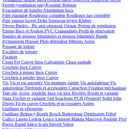
Eternit (ventilation uni)
Koramic
Renson
Evacuation de fumées
Aluminium
Inox
Film plastique
Roulleaux complète
Roulleaux pas complète
Pare vapeur
Isover
Delta
Sopravap hygro
Klöber
Divers
Birdex - Pic anti-oiseauxk Oisipic
Peigne de ventilation
Eterno Bacs et Avaloir PVC
Crapaudines
Profil de rénovation
Bandes de mousse bituminées et mousse bituminée
Bande
d'expansion
Housse
Plots détendeur
Mitrons
Aeros
Passage de toiture
Escaliers de grenier
Fixation
Clous
Fer
Cuivre
Inox
Galvanisée
Clous paslode
Crochets
Inox
Cuivre
Crochets à piquer
Inox
Cuivre
Crochets à agrafer
Inox
Cuivre
Vis
Vis et vis spengler
Vis montage rapide
Vis autoradeuse
Vis
autofordeur
Tirefonds et accessoires
Capuchon
Fixation méchanique
Tige alu, écrou, rondelle
Inox vis torx
Rectifix
Borgh et variante
Spax
Fischer et variante
Spit bouchons
PGB (Pennoit)
Solid John
Divers
Fil en cuivre
Crochets et accessoires
Autres
Outillage et vêtements
Outillage
Beltracy
Borgh
Bosch
Butterstone
Distripaints
Fribel
Galico
Laseto
Ledent
Leuco
Lismont
Makita
Marcovis
Paslode
Prof
Praxis
Rapid
Salco
Scala
Sievert
Vabor