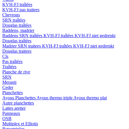
KVH-FJ traîtées
KVH-FJ pas traitees
Chevrons
SRN traîtées
Douglas traîtées
Baddens, madrier
Baddens
SRN traîtées
KVH-FJ traîtées
KVH-FJ niet gedrenkt
Douglas traîtées
Madrier
SRN traitees
KVH-FJ traîtées
KVH-FJ niet gedrenkt
Douglas traitees
Cls
Pas traîtées
Traîtées
Planche de rive
SRN
Meranti
Ceder
Planchettes
Ayous Planchettes
Ayous thermo triple
Ayous thermo plat
Autre planchettes
Lattes aretier
Panneaux
OSB
Multiplex et Elliotis
Betontriplex