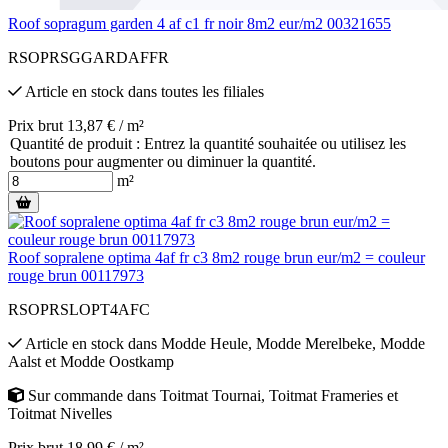
Roof sopragum garden 4 af c1 fr noir 8m2 eur/m2 00321655
RSOPRSGGARDAFFR
Article en stock
dans toutes les filiales
Prix brut 13,87 € / m²
Quantité de produit : Entrez la quantité souhaitée ou utilisez les
boutons pour augmenter ou diminuer la quantité.
m²
Roof sopralene optima 4af fr c3 8m2 rouge brun eur/m2 = couleur
rouge brun 00117973
RSOPRSLOPT4AFC
Article en stock
dans
Modde Heule
,
Modde Merelbeke
,
Modde
Aalst
et
Modde Oostkamp
Sur commande
dans
Toitmat Tournai
,
Toitmat Frameries
et
Toitmat Nivelles
Prix brut 18,99 € / m²