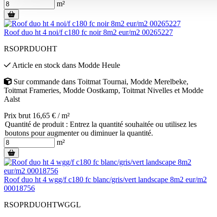
m²
Roof duo ht 4 noi/f c180 fc noir 8m2 eur/m2 00265227
RSOPRDUOHT
Article en stock
dans
Modde Heule
Sur commande
dans
Toitmat Tournai
,
Modde Merelbeke
,
Toitmat Frameries
,
Modde Oostkamp
,
Toitmat Nivelles
et
Modde
Aalst
Prix brut 16,65 € / m²
Quantité de produit : Entrez la quantité souhaitée ou utilisez les
boutons pour augmenter ou diminuer la quantité.
m²
Roof duo ht 4 wgg/f c180 fc blanc/gris/vert landscape 8m2 eur/m2
00018756
RSOPRDUOHTWGGL