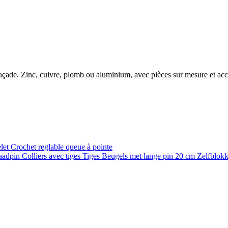
e façade. Zinc, cuivre, plomb ou aluminium, avec pièces sur mesure et ac
elet
Crochet reglable queue à pointe
raadpin
Colliers avec tiges
Tiges
Beugels met lange pin 20 cm
Zelfblok