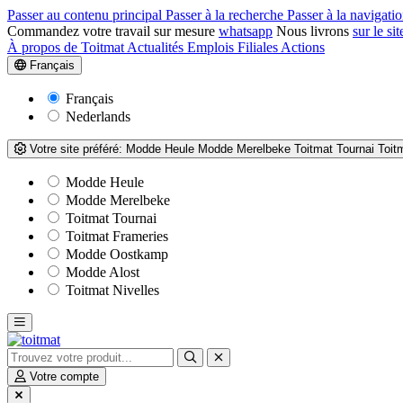
Passer au contenu principal
Passer à la recherche
Passer à la navigatio
Commandez votre travail sur mesure
whatsapp
Nous livrons
sur le sit
À propos de Toitmat
Actualités
Emplois
Filiales
Actions
Français
Français
Nederlands
Votre site préféré:
Modde Heule
Modde Merelbeke
Toitmat Tournai
Toit
Modde Heule
Modde Merelbeke
Toitmat Tournai
Toitmat Frameries
Modde Oostkamp
Modde Alost
Toitmat Nivelles
Votre compte