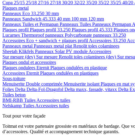
Cupa
25/15
25/18
27/16
27/18
30/20
32/22
35/20
35/22
35/25
40/20
Plaques metal
Panneaux Eco 33.250
30 mm
Panneaux Sandwich 45.333
40 mm
100 mm
120 mm
Panneaux Tuiles et Permapan
Panneaux Tuiles
Panneaux Permapan
A
Plaques profil
Plaques profil 33.250
Plaques profil 45.333
Plaques on
Lucarnes
Thermoroof panneaux
Polycarbonate panneaux 33.250
Accessoires Eco + sandwich + plaques profil
Accessoires 33.250
Acc
Panneaux metal
Panneaux metal plat
Renolit toles colaminees
Sheetah Klikfels
Panneaux
Solar PV module
Accessoires
Sur mesure (dev)
Sur mesure Renolit toles colaminees (dev)
Sur mesur
Plaques ondul et accessoires
Plaques ondulees
Eternit
Plaques ondulées en plastique
Accessoires
Eternit
Plaques ondulées en plastiques
Sous-toiture
Menuiserite
Double comprimée
Menuiserite isolant
Plaques en mat sy
Folies
Delta
Delta-Fol-Dragofol
Delta maxx, fassade, vitaxx
Delta E
Tuiles beton
BMI-RBB
Tuiles
Accessoires tuiles
Nelskamp
Tuiles
Accessoires tuiles
Tout pour votre façade
Toitmat est votre partenaire grossiste en matériaux de bardage. Que v
d’accessoires. Qualité et accompagnement technique garantis.