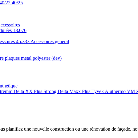
40/22
40/25
ccessoires
dulées 18.076
essoires 45.333
Accessoires general
e plaques metal polyester (dev)
nthétique
xtremm
Delta XX Plus Strong
Delta Maxx Plus
Tyvek
Aluthermo
VM Z
ous planifiez une nouvelle construction ou une rénovation de façade, n