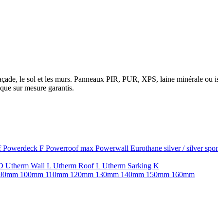
la façade, le sol et les murs. Panneaux PIR, PUR, XPS, laine minérale ou
que sur mesure garantis.
f
Powerdeck F
Powerroof max
Powerwall
Eurothane silver / silver sp
SD
Utherm Wall L
Utherm Roof L
Utherm Sarking K
90mm
100mm
110mm
120mm
130mm
140mm
150mm
160mm