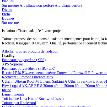
Plaques
Sur mesure
Alu pliage non-perforé
Alu pliage perforé
Divers
Prefa
Bobines
Sur mesure
Isolation efficace, adaptée à votre projet
Toitmat propose des solutions d’isolation intelligentes pour le toit, 
Recticel, Kingspan et Usystem. Qualité, performance et conseil techni
Afficher tous les produits de Isolation
Loading...
Panneaux polystyrène (XPS)
XPS Soprema
Panneaux polyuréthene (PIR/PUR)
Recticel
BI4
BI4 avec pente intégré
Eurowall / Eurowall E
Powerroo
Rectivent
Euroroof
Euroroof Max
Utherm
Utherm Roof M
Utherm Sarking A
Utherm Sarking L Plus 
Elev isogard AK/AF RF-S
30mm
40mm
50mm
60mm
70mm
80mm
Idelco
Laine minérale
Toit incliné
Ursa
Knauf
Rockwool
Isover
Toiture plat
Rockwool