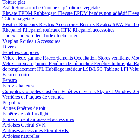
Toiture plat
Asfalt
Sous-couche
Couche sup
Toitures vegetale
Elevate EPDM Rubbergard
Elevate EPDM bandes non-adhésif
Elev
Toiture vegetale
Resitrix
Rouleaux Resitrix
Accessoires Resitrix
Resitrix SKW Full b
Rhepanol
Rhepanol rouleaux HFK
Rhepanol accessoires
Tridex
Tridex rollen
Tridex toebehoren
Vaeplan
Rouleau
Accessoires
Divers
Fenêtres, coupoles
Velux vieux gamme
Raccordements
Occultation
Stores vénitiens, Mo
Velux nouveau gamme
Fenêtres de toît incliné
Fenêtres toiture plat
Ra
de remplacement IPL
Habillage intérieur LSB/LSC
Tablette LFI
Velu
Fakro en roto
Fenstro
Ferov tabatieres
Coupoles
Coupoles
Costières
Fenêtres et verins
Skylux I Window 2
S
Verrières et Plaques de véranda
Pergolux
Autres fenêtres de toit
Fenêtre de toit Luxlight
Fibres-ciment ardoises et accessoires
Ardoises
Cedral
SVK
Ardoises accessoires
Eternit
SVK
Ardoises naturelles