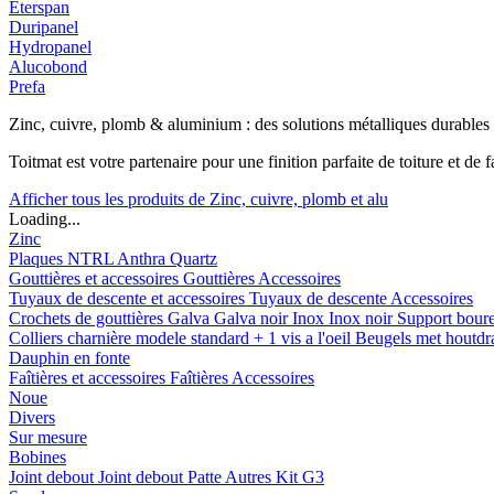
Eterspan
Duripanel
Hydropanel
Alucobond
Prefa
Zinc, cuivre, plomb & aluminium : des solutions métalliques durables
Toitmat est votre partenaire pour une finition parfaite de toiture et d
Afficher tous les produits de Zinc, cuivre, plomb et alu
Loading...
Zinc
Plaques
NTRL
Anthra
Quartz
Gouttières et accessoires
Gouttières
Accessoires
Tuyaux de descente et accessoires
Tuyaux de descente
Accessoires
Crochets de gouttières
Galva
Galva noir
Inox
Inox noir
Support bour
Colliers charnière
modele standard + 1 vis a l'oeil
Beugels met houtd
Dauphin en fonte
Faîtières et accessoires
Faîtières
Accessoires
Noue
Divers
Sur mesure
Bobines
Joint debout
Joint debout
Patte
Autres
Kit G3