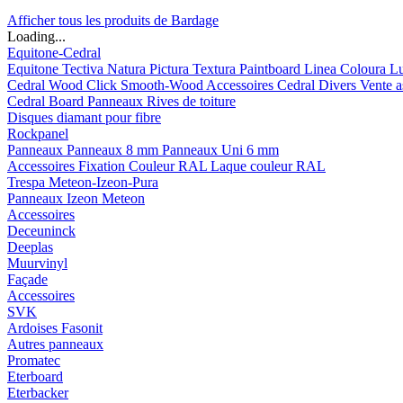
Afficher tous les produits de Bardage
Loading...
Equitone-Cedral
Equitone
Tectiva
Natura
Pictura
Textura
Paintboard
Linea
Coloura
L
Cedral
Wood
Click Smooth-Wood
Accessoires Cedral
Divers
Vente a
Cedral Board
Panneaux
Rives de toiture
Disques diamant pour fibre
Rockpanel
Panneaux
Panneaux 8 mm
Panneaux Uni 6 mm
Accessoires
Fixation Couleur RAL
Laque couleur RAL
Trespa Meteon-Izeon-Pura
Panneaux
Izeon
Meteon
Accessoires
Deceuninck
Deeplas
Muurvinyl
Façade
Accessoires
SVK
Ardoises Fasonit
Autres panneaux
Promatec
Eterboard
Eterbacker