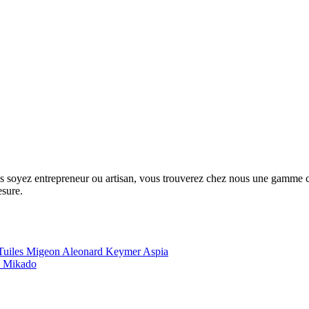
us soyez entrepreneur ou artisan, vous trouverez chez nous une gamme com
esure.
Tuiles Migeon
Aleonard
Keymer
Aspia
e
Mikado