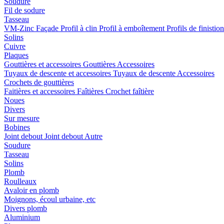
Soudure
Fil de sodure
Tasseau
VM-Zinc Façade
Profil à clin
Profil à emboîtement
Profils de finistio
Solins
Cuivre
Plaques
Gouttières et accessoires
Gouttières
Accessoires
Tuyaux de descente et accessoires
Tuyaux de descente
Accessoires
Crochets de gouttières
Faitières et accessoires
Faîtières
Crochet faîtière
Noues
Divers
Sur mesure
Bobines
Joint debout
Joint debout
Autre
Soudure
Tasseau
Solins
Plomb
Roulleaux
Avaloir en plomb
Moignons, écoul urbaine, etc
Divers plomb
Aluminium