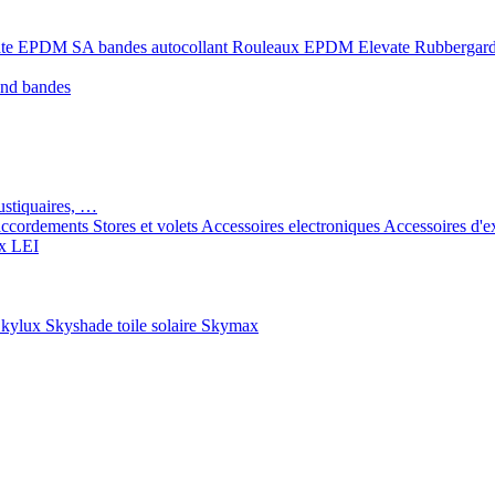
ate EPDM SA bandes autocollant
Rouleaux EPDM Elevate Rubbergar
ond bandes
ustiquaires, …
ccordements
Stores et volets
Accessoires electroniques
Accessoires d'e
x LEI
kylux Skyshade toile solaire
Skymax