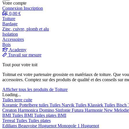
Votre compte
Connexion
Inscription
0,00 €
Toiture
Bardage
Zinc, cuivre, plomb et alu
Isolation
Accessoires
Bois
Academy
Travail sur mesure
Tout pour votre toit
Toitmat est votre partenaire grossiste en matériaux de toiture. Que vo
accessoires. Comptez sur des produits de qualité et des conseils sur m
Afficher tous les produits de Toiture
Loading...
Tuiles terre cuite
Koramic
Pottelberg tuiles
Tuiles Narvik
Tuiles Klassiek
Tuiles Bisch
Creaton
Harmonica
Domino
Sinfonie
Futura
Harmonie New
Melodi
BMI
Tuiles BMI
Tuiles plates BMI
Terreal
Tuiles
Tuiles plates
Edilians
Beauvoise Huguenot
Monopole 1 Huguenot