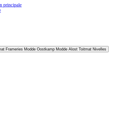
n principale
e
mat Frameries
Modde Oostkamp
Modde Alost
Toitmat Nivelles