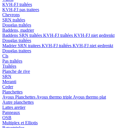
KVH-FJ traîtées
KVH-FJ pas traitees
Chevrons
SRN traîtées
Douglas traîtées
Baddens, madrier
Baddens
SRN traîtées
KVH-FJ traîtées
KVH-FJ niet gedrenkt
Douglas traîtées
Madrier
SRN traitees
KVH-FJ traîtées
KVH-FJ niet gedrenkt
Douglas traitees
Cls
Pas traîtées
Traîtées
Planche de rive
SRN
Meranti
Ceder
Planchettes
Ayous Planchettes
Ayous thermo triple
Ayous thermo plat
Autre planchettes
Lattes aretier
Panneaux
OSB
Multiplex et Elliotis
Betontriplex