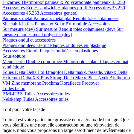
Lucarnes
Thermoroof panneaux
Polycarbonate panneaux 33.250
Accessoires Eco + sandwich + plaques profil
Accessoires 33.250
Accessoires 45.333
Accessoires general
Panneaux metal
Panneaux metal plat
Renolit toles colaminees
Sheetah Klikfels
Panneaux
Solar PV module
Accessoires
Sur mesure (dev)
Sur mesure Renolit toles colaminees (dev)
Sur
mesure plaques metal polyester (dev)
Plaques ondul et accessoires
Plaques ondulees
Eternit
Plaques ondulées en plastique
Accessoires
Eternit
Plaques ondulées en plastiques
Sous-toiture
Menuiserite
Double comprimée
Menuiserite isolant
Plaques en mat
synthétique
Folies
Delta
Delta-Fol-Dragofol
Delta maxx, fassade, vitaxx
Delta
Extremm
Delta XX Plus Strong
Delta Maxx Plus
Tyvek
Aluthermo
VM Zinc membrane
Proclima
Korafleece
Procover
Tuiles beton
BMI-RBB
Tuiles
Accessoires tuiles
Nelskamp
Tuiles
Accessoires tuiles
Tout pour votre façade
Toitmat est votre partenaire grossiste en matériaux de bardage. Que
vous planifiez une nouvelle construction ou une rénovation de
façade, nous vous proposons un large assortiment de revêtements de