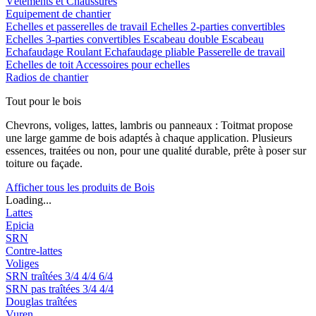
Vêtements et Chaussures
Equipement de chantier
Echelles et passerelles de travail
Echelles 2-parties convertibles
Echelles 3-parties convertibles
Escabeau double
Escabeau
Echafaudage Roulant
Echafaudage pliable
Passerelle de travail
Echelles de toit
Accessoires pour echelles
Radios de chantier
Tout pour le bois
Chevrons, voliges, lattes, lambris ou panneaux : Toitmat propose
une large gamme de bois adaptés à chaque application. Plusieurs
essences, traitées ou non, pour une qualité durable, prête à poser sur
toiture ou façade.
Afficher tous les produits de Bois
Loading...
Lattes
Epicia
SRN
Contre-lattes
Voliges
SRN traîtées
3/4
4/4
6/4
SRN pas traîtées
3/4
4/4
Douglas traîtées
Vuren