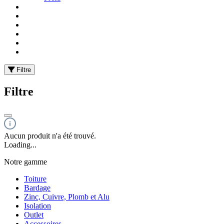
Filtre
Filtre
Aucun produit n'a été trouvé.
Loading...
Notre gamme
Toiture
Bardage
Zinc, Cuivre, Plomb et Alu
Isolation
Outlet
Accessoires