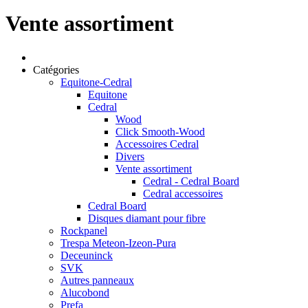
Vente assortiment
Catégories
Equitone-Cedral
Equitone
Cedral
Wood
Click Smooth-Wood
Accessoires Cedral
Divers
Vente assortiment
Cedral - Cedral Board
Cedral accessoires
Cedral Board
Disques diamant pour fibre
Rockpanel
Trespa Meteon-Izeon-Pura
Deceuninck
SVK
Autres panneaux
Alucobond
Prefa