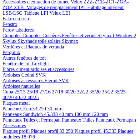
Accessoires d'extraction de fumée
Velux ZZZ-ZCE-ZCT-ZGA-
ZOZ-ZTB-
Vitrages de remplacement IPL
Habillage intérieur
LSB/LSC
Tablette LFI
Velux LEI
Fakro en roto
Fenstro
Ferov tabatieres
Coupoles
Coupoles
Costières
Fenêtres et verins
Skylux I Window 2
Skylux Skyshade toile solaire
Skymax
Verrières et Plaques de véranda
Pergolux
Autres fenêtres de toit
Fenêtre de toit Luxlight
Fibres-ciment ardoises et accessoires
Ardoises
Cedral
SVK
Ardoises accessoires
Eternit
SVK
Ardoises naturelles
Cupa
25/15
25/18
27/16
27/18
30/20
32/22
35/20
35/22
35/25
40/20
40/22
40/25
Plaques metal
Panneaux Eco 33.250
30 mm
Panneaux Sandwich 45.333
40 mm
100 mm
120 mm
Panneaux Tuiles et Permapan
Panneaux Tuiles
Panneaux Permapan
Accessoires
Plaques profil
Plaques profil 33.250
Plaques profil 45.333
Plaques
ondulées 18.076