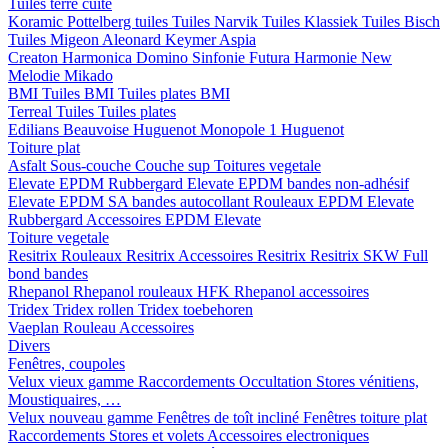
Tuiles terre cuite
Koramic
Pottelberg tuiles
Tuiles Narvik
Tuiles Klassiek
Tuiles Bisch
Tuiles Migeon
Aleonard
Keymer
Aspia
Creaton
Harmonica
Domino
Sinfonie
Futura
Harmonie New
Melodie
Mikado
BMI
Tuiles BMI
Tuiles plates BMI
Terreal
Tuiles
Tuiles plates
Edilians
Beauvoise Huguenot
Monopole 1 Huguenot
Toiture plat
Asfalt
Sous-couche
Couche sup
Toitures vegetale
Elevate EPDM Rubbergard
Elevate EPDM bandes non-adhésif
Elevate EPDM SA bandes autocollant
Rouleaux EPDM Elevate
Rubbergard
Accessoires EPDM Elevate
Toiture vegetale
Resitrix
Rouleaux Resitrix
Accessoires Resitrix
Resitrix SKW Full
bond bandes
Rhepanol
Rhepanol rouleaux HFK
Rhepanol accessoires
Tridex
Tridex rollen
Tridex toebehoren
Vaeplan
Rouleau
Accessoires
Divers
Fenêtres, coupoles
Velux vieux gamme
Raccordements
Occultation
Stores vénitiens,
Moustiquaires, …
Velux nouveau gamme
Fenêtres de toît incliné
Fenêtres toiture plat
Raccordements
Stores et volets
Accessoires electroniques