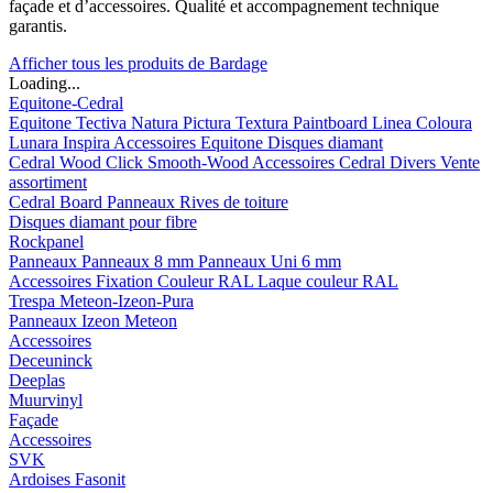
façade et d’accessoires. Qualité et accompagnement technique
garantis.
Afficher tous les produits de Bardage
Loading...
Equitone-Cedral
Equitone
Tectiva
Natura
Pictura
Textura
Paintboard
Linea
Coloura
Lunara
Inspira
Accessoires Equitone
Disques diamant
Cedral
Wood
Click Smooth-Wood
Accessoires Cedral
Divers
Vente
assortiment
Cedral Board
Panneaux
Rives de toiture
Disques diamant pour fibre
Rockpanel
Panneaux
Panneaux 8 mm
Panneaux Uni 6 mm
Accessoires
Fixation Couleur RAL
Laque couleur RAL
Trespa Meteon-Izeon-Pura
Panneaux
Izeon
Meteon
Accessoires
Deceuninck
Deeplas
Muurvinyl
Façade
Accessoires
SVK
Ardoises Fasonit