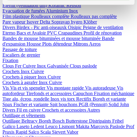
Eternit (ventilation uni)
Koramic
Renson
Evacuation de fumées
Aluminium
Inox
Film plastique
Roulleaux complète
Roulleaux pas complète
Pare vapeur
Isover
Delta
Sopravap hygro
Klöber
Divers
Birdex - Pic anti-oiseauxk Oisipic
Peigne de ventilation
Eterno Bacs et Avaloir PVC
Crapaudines
Profil de rénovation
Bandes de mousse bituminées et mousse bituminée
Bande
d'expansion
Housse
Plots détendeur
Mitrons
Aeros
Passage de toiture
Escaliers de grenier
Fixation
Clous
Fer
Cuivre
Inox
Galvanisée
Clous paslode
Crochets
Inox
Cuivre
Crochets à piquer
Inox
Cuivre
Crochets à agrafer
Inox
Cuivre
Vis
Vis et vis spengler
Vis montage rapide
Vis autoradeuse
Vis
autofordeur
Tirefonds et accessoires
Capuchon
Fixation méchanique
Tige alu, écrou, rondelle
Inox vis torx
Rectifix
Borgh et variante
Spax
Fischer et variante
Spit bouchons
PGB (Pennoit)
Solid John
Divers
Fil en cuivre
Crochets et accessoires
Autres
Outillage et vêtements
Outillage
Beltracy
Borgh
Bosch
Butterstone
Distripaints
Fribel
Galico
Laseto
Ledent
Leuco
Lismont
Makita
Marcovis
Paslode
Prof
Praxis
Rapid
Salco
Scala
Sievert
Vabor