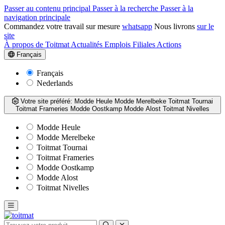
Passer au contenu principal
Passer à la recherche
Passer à la
navigation principale
Commandez votre travail sur mesure
whatsapp
Nous livrons
sur le
site
À propos de Toitmat
Actualités
Emplois
Filiales
Actions
Français
Français
Nederlands
Votre site préféré:
Modde Heule
Modde Merelbeke
Toitmat Tournai
Toitmat Frameries
Modde Oostkamp
Modde Alost
Toitmat Nivelles
Modde Heule
Modde Merelbeke
Toitmat Tournai
Toitmat Frameries
Modde Oostkamp
Modde Alost
Toitmat Nivelles