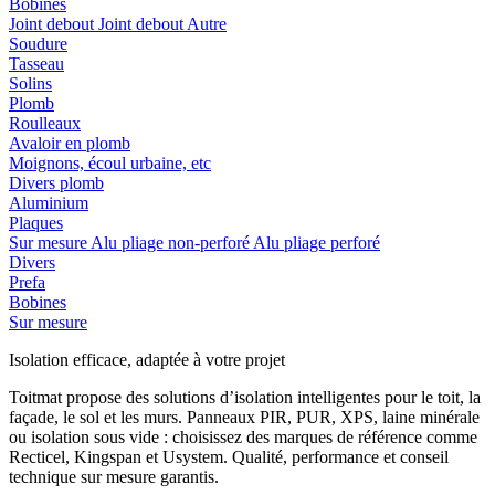
Bobines
Joint debout
Joint debout
Autre
Soudure
Tasseau
Solins
Plomb
Roulleaux
Avaloir en plomb
Moignons, écoul urbaine, etc
Divers plomb
Aluminium
Plaques
Sur mesure
Alu pliage non-perforé
Alu pliage perforé
Divers
Prefa
Bobines
Sur mesure
Isolation efficace, adaptée à votre projet
Toitmat propose des solutions d’isolation intelligentes pour le toit, la
façade, le sol et les murs. Panneaux PIR, PUR, XPS, laine minérale
ou isolation sous vide : choisissez des marques de référence comme
Recticel, Kingspan et Usystem. Qualité, performance et conseil
technique sur mesure garantis.