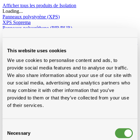
Afficher tous les produits de Isolation
Loading...
Panneaux polystyrène (XPS)
XPS Soprema
Panneaux polyuréthene (PIR/PUR)
Recticel
BI4
BI4 avec pente intégré
Eurowall / Eurowall E
Powerroof
Powerdeck F
Powerroof max
Powerwall
Eurothane
silver / silver sponning
Eurothane silver avec pente intégré
Eurofloor
This website uses cookies
Topcover
Rectivent
Euroroof
Euroroof Max
Utherm
Utherm Roof M
Utherm Sarking A
Utherm Sarking L Plus
We use cookies to personalise content and ads, to
SD
Utherm Wall L
Utherm Roof L
Utherm Sarking K
Elev isogard AK/AF RF-S
30mm
40mm
50mm
60mm
70mm
provide social media features and to analyse our traffic.
80mm
90mm
100mm
110mm
120mm
130mm
140mm
150mm
We also share information about your use of our site with
160mm
our social media, advertising and analytics partners who
Idelco
Laine minérale
may combine it with other information that you’ve
Toit incliné
Ursa
Knauf
Rockwool
Isover
provided to them or that they’ve collected from your use
Toiture plat
Rockwool
of their services.
Façades - sol de grenier - murs creux
Ursa
Isover
Rockwool
Isolation laine de bois
Divers
Isolation sous vide d'air
Consent
Recticel
Necessary
Selection
Kingspan