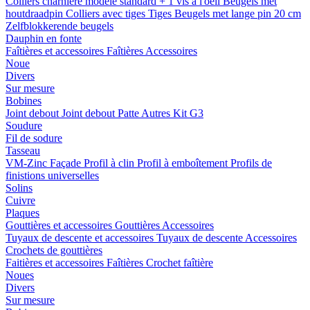
Colliers charnière
modele standard + 1 vis a l'oeil
Beugels met
houtdraadpin
Colliers avec tiges
Tiges
Beugels met lange pin 20 cm
Zelfblokkerende beugels
Dauphin en fonte
Faîtières et accessoires
Faîtières
Accessoires
Noue
Divers
Sur mesure
Bobines
Joint debout
Joint debout
Patte
Autres
Kit G3
Soudure
Fil de sodure
Tasseau
VM-Zinc Façade
Profil à clin
Profil à emboîtement
Profils de
finistions universelles
Solins
Cuivre
Plaques
Gouttières et accessoires
Gouttières
Accessoires
Tuyaux de descente et accessoires
Tuyaux de descente
Accessoires
Crochets de gouttières
Faitières et accessoires
Faîtières
Crochet faîtière
Noues
Divers
Sur mesure