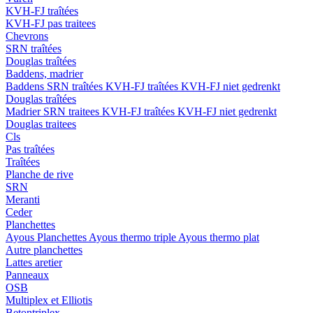
KVH-FJ traîtées
KVH-FJ pas traitees
Chevrons
SRN traîtées
Douglas traîtées
Baddens, madrier
Baddens
SRN traîtées
KVH-FJ traîtées
KVH-FJ niet gedrenkt
Douglas traîtées
Madrier
SRN traitees
KVH-FJ traîtées
KVH-FJ niet gedrenkt
Douglas traitees
Cls
Pas traîtées
Traîtées
Planche de rive
SRN
Meranti
Ceder
Planchettes
Ayous Planchettes
Ayous thermo triple
Ayous thermo plat
Autre planchettes
Lattes aretier
Panneaux
OSB
Multiplex et Elliotis
Betontriplex