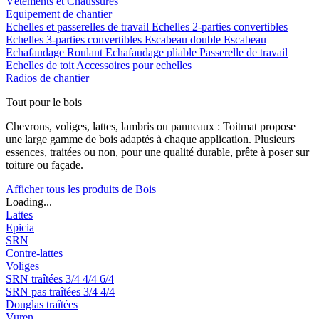
Vêtements et Chaussures
Equipement de chantier
Echelles et passerelles de travail
Echelles 2-parties convertibles
Echelles 3-parties convertibles
Escabeau double
Escabeau
Echafaudage Roulant
Echafaudage pliable
Passerelle de travail
Echelles de toit
Accessoires pour echelles
Radios de chantier
Tout pour le bois
Chevrons, voliges, lattes, lambris ou panneaux : Toitmat propose
une large gamme de bois adaptés à chaque application. Plusieurs
essences, traitées ou non, pour une qualité durable, prête à poser sur
toiture ou façade.
Afficher tous les produits de Bois
Loading...
Lattes
Epicia
SRN
Contre-lattes
Voliges
SRN traîtées
3/4
4/4
6/4
SRN pas traîtées
3/4
4/4
Douglas traîtées
Vuren