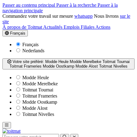
Passer au contenu principal
Passer à la recherche
Passer à la
navigation principale
Commandez votre travail sur mesure
whatsapp
Nous livrons
sur le
site
À propos de Toitmat
Actualités
Emplois
Filiales
Actions
Français
Français
Nederlands
Votre site préféré:
Modde Heule
Modde Merelbeke
Toitmat Tournai
Toitmat Frameries
Modde Oostkamp
Modde Alost
Toitmat Nivelles
Modde Heule
Modde Merelbeke
Toitmat Tournai
Toitmat Frameries
Modde Oostkamp
Modde Alost
Toitmat Nivelles