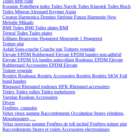
Tuiles terre cuite
Koramic
Pottelberg tuiles
Tuiles Narvik
Tuiles Klassiek
Tuiles Bisch
Tuiles Migeon
Aleonard
Keymer
Aspia
Creaton
Harmonica
Domino
Sinfonie
Futura
Harmonie New
Melodie
Mikado
BMI
Tuiles BMI
Tuiles plates BMI
Terreal
Tuiles
Tuiles plates
Edilians
Beauvoise Huguenot
Monopole 1 Huguenot
Toiture plat
Asfalt
Sous-couche
Couche sup
Toitures vegetale
Elevate EPDM Rubbergard
Elevate EPDM bandes non-adhésif
Elevate EPDM SA bandes autocollant
Rouleaux EPDM Elevate
Rubbergard
Accessoires EPDM Elevate
Toiture vegetale
Resitrix
Rouleaux Resitrix
Accessoires Resitrix
Resitrix SKW Full
bond bandes
Rhepanol
Rhepanol rouleaux HFK
Rhepanol accessoires
Tridex
Tridex rollen
Tridex toebehoren
Vaeplan
Rouleau
Accessoires
Divers
Fenêtres, coupoles
Velux vieux gamme
Raccordements
Occultation
Stores vénitiens,
Moustiquaires, …
Velux nouveau gamme
Fenêtres de toît incliné
Fenêtres toiture plat
Raccordements
Stores et volets
Accessoires electroniques