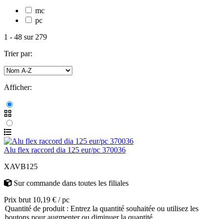
mc
pc
1
-
48
sur
279
Trier par:
Afficher:
Alu flex raccord dia 125 eur/pc 370036
XAVB125
Sur commande
dans toutes les filiales
Prix brut 10,19 € / pc
Quantité de produit : Entrez la quantité souhaitée ou utilisez les
boutons pour augmenter ou diminuer la quantité.