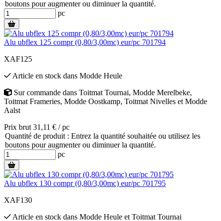
boutons pour augmenter ou diminuer la quantité.
pc
Alu ubflex 125 compr (0,80/3,00mc) eur/pc 701794
XAF125
Article en stock
dans
Modde Heule
Sur commande
dans
Toitmat Tournai
,
Modde Merelbeke
,
Toitmat Frameries
,
Modde Oostkamp
,
Toitmat Nivelles
et
Modde
Aalst
Prix brut 31,11 € / pc
Quantité de produit : Entrez la quantité souhaitée ou utilisez les
boutons pour augmenter ou diminuer la quantité.
pc
Alu ubflex 130 compr (0,80/3,00mc) eur/pc 701795
XAF130
Article en stock
dans
Modde Heule
et
Toitmat Tournai