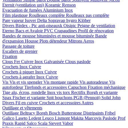
Eternit (ventilation uni)
Koramic
Renson
Evacuation de fumées
Aluminium
Inox
Film plastique
Roulleaux complète
Roulleaux pas complète
Pare vapeur
Isover
Delta
Sopravap hygro
Klöber
Divers
Birdex - Pic anti-oiseauxk Oisipic
Peigne de ventilation
Eterno Bacs et Avaloir PVC
Crapaudines
Profil de rénovation
Bandes de mousse bituminées et mousse bituminée
Bande
d'expansion
Housse
Plots détendeur
Mitrons
Aeros
Passage de toiture
Escaliers de grenier
Fixation
Clous
Fer
Cuivre
Inox
Galvanisée
Clous paslode
Crochets
Inox
Cuivre
Crochets à piquer
Inox
Cuivre
Crochets à agrafer
Inox
Cuivre
Vis
Vis et vis spengler
Vis montage rapide
Vis autoradeuse
Vis
autofordeur
Tirefonds et accessoires
Capuchon
Fixation méchanique
Tige alu, écrou, rondelle
Inox vis torx
Rectifix
Borgh et variante
Spax
Fischer et variante
Spit bouchons
PGB (Pennoit)
Solid John
Divers
Fil en cuivre
Crochets et accessoires
Autres
Outillage et vêtements
Outillage
Beltracy
Borgh
Bosch
Butterstone
Distripaints
Fribel
Galico
Laseto
Ledent
Leuco
Lismont
Makita
Marcovis
Paslode
Prof
Praxis
Rapid
Salco
Scala
Sievert
Vabor