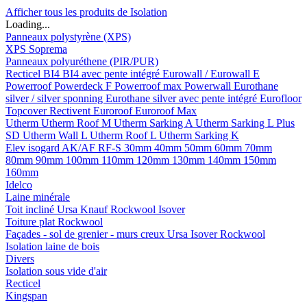
Afficher tous les produits de Isolation
Loading...
Panneaux polystyrène (XPS)
XPS Soprema
Panneaux polyuréthene (PIR/PUR)
Recticel
BI4
BI4 avec pente intégré
Eurowall / Eurowall E
Powerroof
Powerdeck F
Powerroof max
Powerwall
Eurothane
silver / silver sponning
Eurothane silver avec pente intégré
Eurofloor
Topcover
Rectivent
Euroroof
Euroroof Max
Utherm
Utherm Roof M
Utherm Sarking A
Utherm Sarking L Plus
SD
Utherm Wall L
Utherm Roof L
Utherm Sarking K
Elev isogard AK/AF RF-S
30mm
40mm
50mm
60mm
70mm
80mm
90mm
100mm
110mm
120mm
130mm
140mm
150mm
160mm
Idelco
Laine minérale
Toit incliné
Ursa
Knauf
Rockwool
Isover
Toiture plat
Rockwool
Façades - sol de grenier - murs creux
Ursa
Isover
Rockwool
Isolation laine de bois
Divers
Isolation sous vide d'air
Recticel
Kingspan