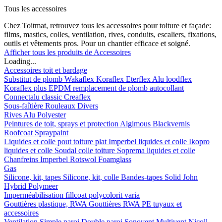
Tous les accessoires
Chez Toitmat, retrouvez tous les accessoires pour toiture et façade:
films, mastics, colles, ventilation, rives, conduits, escaliers, fixations,
outils et vêtements pros. Pour un chantier efficace et soigné.
Afficher tous les produits de Accessoires
Loading...
Accessoires toit et bardage
Substitut de plomb
Wakaflex
Koraflex
Eterflex
Alu loodflex
Koraflex plus
EPDM remplacement de plomb autocollant
Connectalu classic
Creaflex
Sous-faîtière
Rouleaux
Divers
Rives
Alu
Polyester
Peintures de toit, sprays et protection
Algimous
Blackvernis
Roofcoat
Spraypaint
Liquides et colle pout toiture plat
Imperbel liquides et colle
Ikopro
liquides et colle
Soudal colle toiture
Soprema liquides et colle
Chanfreins
Imperbel
Rotswol
Foamglass
Gas
Silicone, kit, tapes
Silicone, kit, colle
Bandes-tapes
Solid John
Hybrid Polymeer
Imperméabilisation
fillcoat
polycolorit
varia
Gouttières plastique, RWA
Gouttières
RWA
PE tuyaux et
accessoires
Ventilation
Simple paroi
Double paroi
Sonovent
Multivent
Nicoll