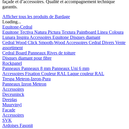
façade et d’accessoires. Qualité et accompagnement technique
garantis.
Afficher tous les produits de Bardage
Loading...
Equitone-Cedral
Equitone
Tectiva
Natura
Pictura
Textura
Paintboard
Linea
Coloura
Lunara
Inspira
Accessoires Equitone
Disques diamant
Cedral
Wood
Click Smooth-Wood
Accessoires Cedral
Divers
Vente
assortiment
Cedral Board
Panneaux
Rives de toiture
Disques diamant pour fibre
Rockpanel
Panneaux
Panneaux 8 mm
Panneaux Uni 6 mm
Accessoires
Fixation Couleur RAL
Laque couleur RAL
Trespa Meteon-Izeon-Pura
Panneaux
Izeon
Meteon
Accessoires
Deceuninck
Deeplas
Muurvinyl
Façade
Accessoires
SVK
Ardoises Fasonit