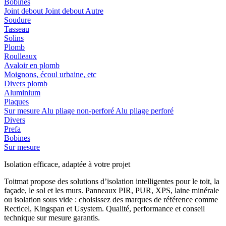
Bobines
Joint debout
Joint debout
Autre
Soudure
Tasseau
Solins
Plomb
Roulleaux
Avaloir en plomb
Moignons, écoul urbaine, etc
Divers plomb
Aluminium
Plaques
Sur mesure
Alu pliage non-perforé
Alu pliage perforé
Divers
Prefa
Bobines
Sur mesure
Isolation efficace, adaptée à votre projet
Toitmat propose des solutions d’isolation intelligentes pour le toit, la
façade, le sol et les murs. Panneaux PIR, PUR, XPS, laine minérale
ou isolation sous vide : choisissez des marques de référence comme
Recticel, Kingspan et Usystem. Qualité, performance et conseil
technique sur mesure garantis.