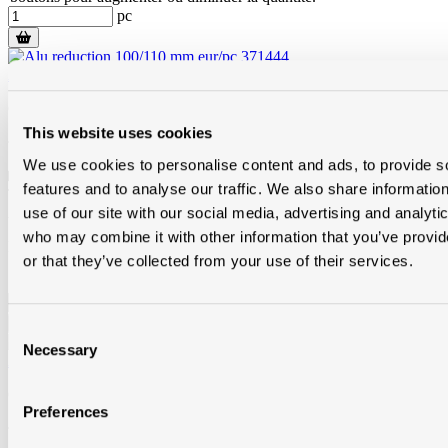
pc
Alu reduction 100/110 mm eur/pc 371444
OVD100/110
This website uses cookies
Article en stock
dans
Modde Heule
We use cookies to personalise content and ads, to provide s
Sur commande
dans
Toitmat Tournai
,
Modde Merelbeke
,
features and to analyse our traffic. We also share informatio
Toitmat Frameries
,
Modde Oostkamp
,
Toitmat Nivelles
et
Modde
Aalst
use of our site with our social media, advertising and analyti
who may combine it with other information that you’ve provi
Prix brut 19,30 € / pc
or that they’ve collected from your use of their services.
Quantité de produit : Entrez la quantité souhaitée ou utilisez les
boutons pour augmenter ou diminuer la quantité.
pc
Consent
Necessary
Selection
Alu reduction 100/130 mm eur/pc 371446
OV100/130
Preferences
Article en stock
dans
Modde Heule