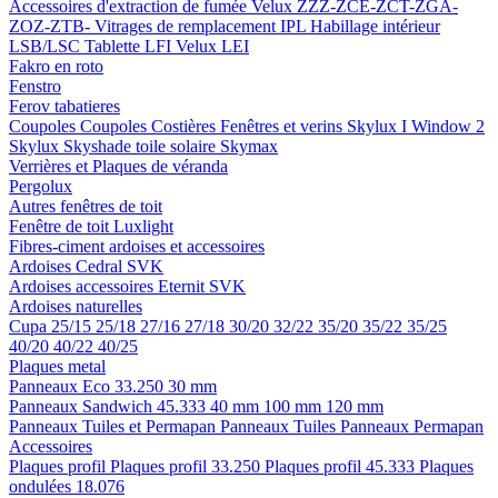
Accessoires d'extraction de fumée
Velux ZZZ-ZCE-ZCT-ZGA-
ZOZ-ZTB-
Vitrages de remplacement IPL
Habillage intérieur
LSB/LSC
Tablette LFI
Velux LEI
Fakro en roto
Fenstro
Ferov tabatieres
Coupoles
Coupoles
Costières
Fenêtres et verins
Skylux I Window 2
Skylux Skyshade toile solaire
Skymax
Verrières et Plaques de véranda
Pergolux
Autres fenêtres de toit
Fenêtre de toit Luxlight
Fibres-ciment ardoises et accessoires
Ardoises
Cedral
SVK
Ardoises accessoires
Eternit
SVK
Ardoises naturelles
Cupa
25/15
25/18
27/16
27/18
30/20
32/22
35/20
35/22
35/25
40/20
40/22
40/25
Plaques metal
Panneaux Eco 33.250
30 mm
Panneaux Sandwich 45.333
40 mm
100 mm
120 mm
Panneaux Tuiles et Permapan
Panneaux Tuiles
Panneaux Permapan
Accessoires
Plaques profil
Plaques profil 33.250
Plaques profil 45.333
Plaques
ondulées 18.076