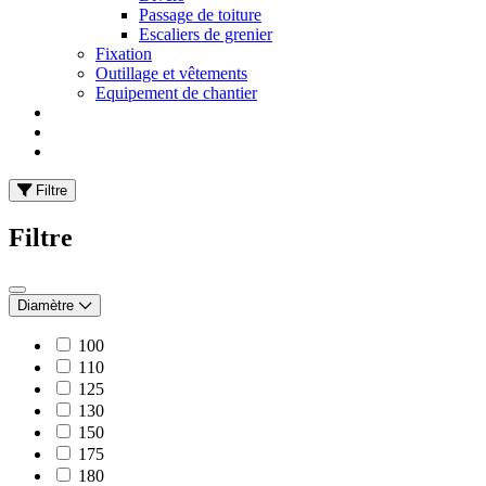
Passage de toiture
Escaliers de grenier
Fixation
Outillage et vêtements
Equipement de chantier
Filtre
Filtre
Diamètre
100
110
125
130
150
175
180