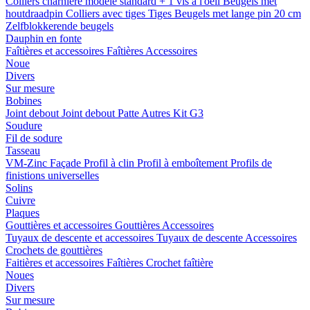
Colliers charnière
modele standard + 1 vis a l'oeil
Beugels met
houtdraadpin
Colliers avec tiges
Tiges
Beugels met lange pin 20 cm
Zelfblokkerende beugels
Dauphin en fonte
Faîtières et accessoires
Faîtières
Accessoires
Noue
Divers
Sur mesure
Bobines
Joint debout
Joint debout
Patte
Autres
Kit G3
Soudure
Fil de sodure
Tasseau
VM-Zinc Façade
Profil à clin
Profil à emboîtement
Profils de
finistions universelles
Solins
Cuivre
Plaques
Gouttières et accessoires
Gouttières
Accessoires
Tuyaux de descente et accessoires
Tuyaux de descente
Accessoires
Crochets de gouttières
Faitières et accessoires
Faîtières
Crochet faîtière
Noues
Divers
Sur mesure