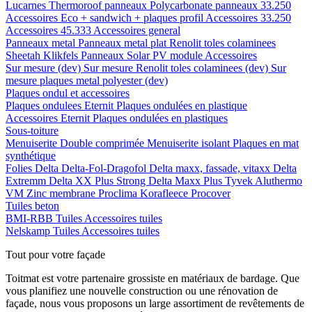
Lucarnes
Thermoroof panneaux
Polycarbonate panneaux 33.250
Accessoires Eco + sandwich + plaques profil
Accessoires 33.250
Accessoires 45.333
Accessoires general
Panneaux metal
Panneaux metal plat
Renolit toles colaminees
Sheetah Klikfels
Panneaux
Solar PV module
Accessoires
Sur mesure (dev)
Sur mesure Renolit toles colaminees (dev)
Sur
mesure plaques metal polyester (dev)
Plaques ondul et accessoires
Plaques ondulees
Eternit
Plaques ondulées en plastique
Accessoires
Eternit
Plaques ondulées en plastiques
Sous-toiture
Menuiserite
Double comprimée
Menuiserite isolant
Plaques en mat
synthétique
Folies
Delta
Delta-Fol-Dragofol
Delta maxx, fassade, vitaxx
Delta
Extremm
Delta XX Plus Strong
Delta Maxx Plus
Tyvek
Aluthermo
VM Zinc membrane
Proclima
Korafleece
Procover
Tuiles beton
BMI-RBB
Tuiles
Accessoires tuiles
Nelskamp
Tuiles
Accessoires tuiles
Tout pour votre façade
Toitmat est votre partenaire grossiste en matériaux de bardage. Que
vous planifiez une nouvelle construction ou une rénovation de
façade, nous vous proposons un large assortiment de revêtements de