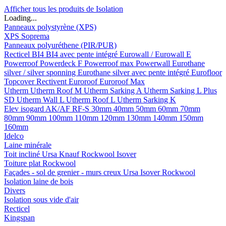
Afficher tous les produits de Isolation
Loading...
Panneaux polystyrène (XPS)
XPS Soprema
Panneaux polyuréthene (PIR/PUR)
Recticel
BI4
BI4 avec pente intégré
Eurowall / Eurowall E
Powerroof
Powerdeck F
Powerroof max
Powerwall
Eurothane
silver / silver sponning
Eurothane silver avec pente intégré
Eurofloor
Topcover
Rectivent
Euroroof
Euroroof Max
Utherm
Utherm Roof M
Utherm Sarking A
Utherm Sarking L Plus
SD
Utherm Wall L
Utherm Roof L
Utherm Sarking K
Elev isogard AK/AF RF-S
30mm
40mm
50mm
60mm
70mm
80mm
90mm
100mm
110mm
120mm
130mm
140mm
150mm
160mm
Idelco
Laine minérale
Toit incliné
Ursa
Knauf
Rockwool
Isover
Toiture plat
Rockwool
Façades - sol de grenier - murs creux
Ursa
Isover
Rockwool
Isolation laine de bois
Divers
Isolation sous vide d'air
Recticel
Kingspan