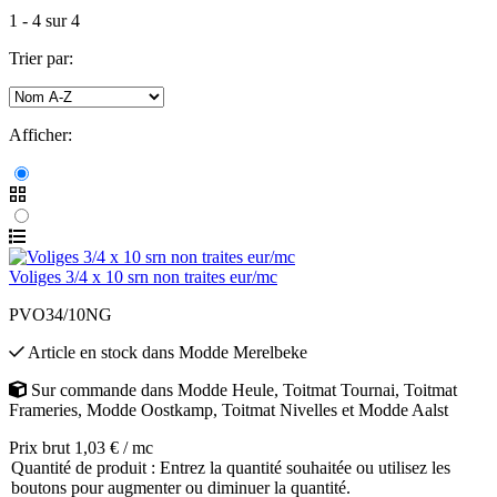
1
-
4
sur
4
Trier par:
Afficher:
Voliges 3/4 x 10 srn non traites eur/mc
PVO34/10NG
Article en stock
dans
Modde Merelbeke
Sur commande
dans
Modde Heule
,
Toitmat Tournai
,
Toitmat
Frameries
,
Modde Oostkamp
,
Toitmat Nivelles
et
Modde Aalst
Prix brut 1,03 € / mc
Quantité de produit : Entrez la quantité souhaitée ou utilisez les
boutons pour augmenter ou diminuer la quantité.