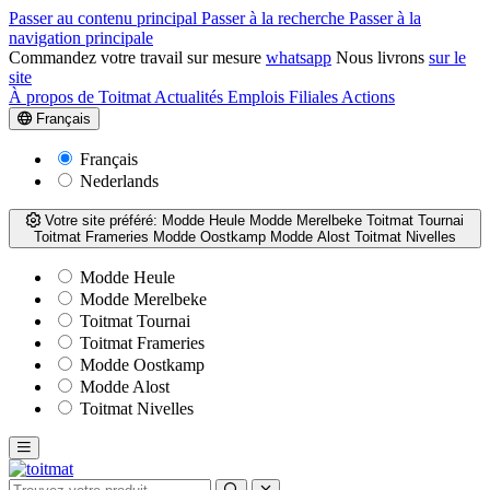
Passer au contenu principal
Passer à la recherche
Passer à la
navigation principale
Commandez votre travail sur mesure
whatsapp
Nous livrons
sur le
site
À propos de Toitmat
Actualités
Emplois
Filiales
Actions
Français
Français
Nederlands
Votre site préféré:
Modde Heule
Modde Merelbeke
Toitmat Tournai
Toitmat Frameries
Modde Oostkamp
Modde Alost
Toitmat Nivelles
Modde Heule
Modde Merelbeke
Toitmat Tournai
Toitmat Frameries
Modde Oostkamp
Modde Alost
Toitmat Nivelles