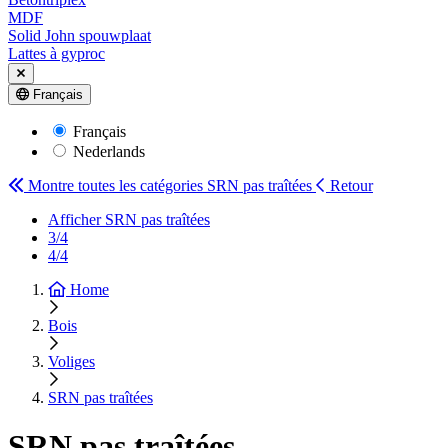
MDF
Solid John spouwplaat
Lattes à gyproc
Français
Français
Nederlands
Montre toutes les catégories
SRN pas traîtées
Retour
Afficher SRN pas traîtées
3/4
4/4
Home
Bois
Voliges
SRN pas traîtées
SRN pas traîtées