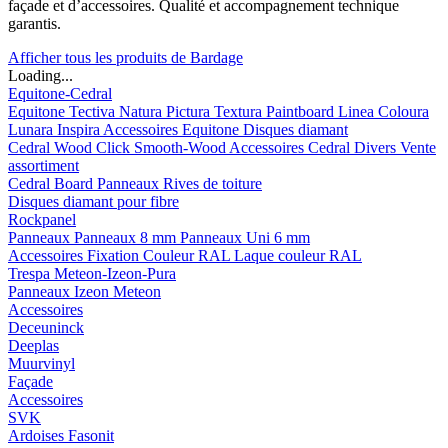
façade et d’accessoires. Qualité et accompagnement technique
garantis.
Afficher tous les produits de Bardage
Loading...
Equitone-Cedral
Equitone
Tectiva
Natura
Pictura
Textura
Paintboard
Linea
Coloura
Lunara
Inspira
Accessoires Equitone
Disques diamant
Cedral
Wood
Click Smooth-Wood
Accessoires Cedral
Divers
Vente
assortiment
Cedral Board
Panneaux
Rives de toiture
Disques diamant pour fibre
Rockpanel
Panneaux
Panneaux 8 mm
Panneaux Uni 6 mm
Accessoires
Fixation Couleur RAL
Laque couleur RAL
Trespa Meteon-Izeon-Pura
Panneaux
Izeon
Meteon
Accessoires
Deceuninck
Deeplas
Muurvinyl
Façade
Accessoires
SVK
Ardoises Fasonit