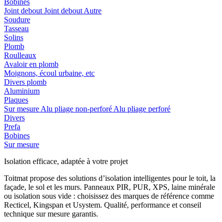
Bobines
Joint debout
Joint debout
Autre
Soudure
Tasseau
Solins
Plomb
Roulleaux
Avaloir en plomb
Moignons, écoul urbaine, etc
Divers plomb
Aluminium
Plaques
Sur mesure
Alu pliage non-perforé
Alu pliage perforé
Divers
Prefa
Bobines
Sur mesure
Isolation efficace, adaptée à votre projet
Toitmat propose des solutions d’isolation intelligentes pour le toit, la
façade, le sol et les murs. Panneaux PIR, PUR, XPS, laine minérale
ou isolation sous vide : choisissez des marques de référence comme
Recticel, Kingspan et Usystem. Qualité, performance et conseil
technique sur mesure garantis.