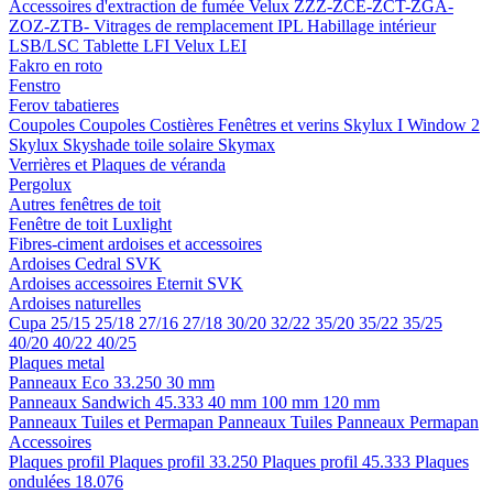
Accessoires d'extraction de fumée
Velux ZZZ-ZCE-ZCT-ZGA-
ZOZ-ZTB-
Vitrages de remplacement IPL
Habillage intérieur
LSB/LSC
Tablette LFI
Velux LEI
Fakro en roto
Fenstro
Ferov tabatieres
Coupoles
Coupoles
Costières
Fenêtres et verins
Skylux I Window 2
Skylux Skyshade toile solaire
Skymax
Verrières et Plaques de véranda
Pergolux
Autres fenêtres de toit
Fenêtre de toit Luxlight
Fibres-ciment ardoises et accessoires
Ardoises
Cedral
SVK
Ardoises accessoires
Eternit
SVK
Ardoises naturelles
Cupa
25/15
25/18
27/16
27/18
30/20
32/22
35/20
35/22
35/25
40/20
40/22
40/25
Plaques metal
Panneaux Eco 33.250
30 mm
Panneaux Sandwich 45.333
40 mm
100 mm
120 mm
Panneaux Tuiles et Permapan
Panneaux Tuiles
Panneaux Permapan
Accessoires
Plaques profil
Plaques profil 33.250
Plaques profil 45.333
Plaques
ondulées 18.076