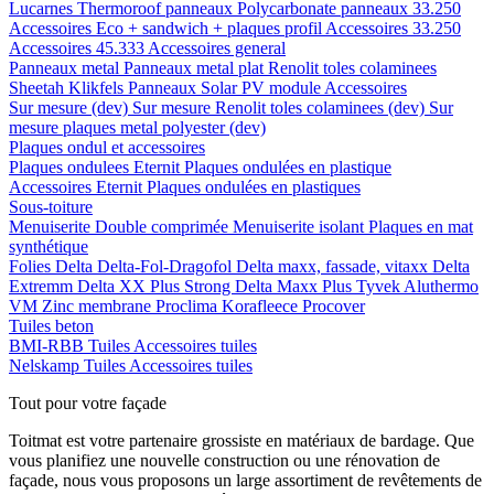
Lucarnes
Thermoroof panneaux
Polycarbonate panneaux 33.250
Accessoires Eco + sandwich + plaques profil
Accessoires 33.250
Accessoires 45.333
Accessoires general
Panneaux metal
Panneaux metal plat
Renolit toles colaminees
Sheetah Klikfels
Panneaux
Solar PV module
Accessoires
Sur mesure (dev)
Sur mesure Renolit toles colaminees (dev)
Sur
mesure plaques metal polyester (dev)
Plaques ondul et accessoires
Plaques ondulees
Eternit
Plaques ondulées en plastique
Accessoires
Eternit
Plaques ondulées en plastiques
Sous-toiture
Menuiserite
Double comprimée
Menuiserite isolant
Plaques en mat
synthétique
Folies
Delta
Delta-Fol-Dragofol
Delta maxx, fassade, vitaxx
Delta
Extremm
Delta XX Plus Strong
Delta Maxx Plus
Tyvek
Aluthermo
VM Zinc membrane
Proclima
Korafleece
Procover
Tuiles beton
BMI-RBB
Tuiles
Accessoires tuiles
Nelskamp
Tuiles
Accessoires tuiles
Tout pour votre façade
Toitmat est votre partenaire grossiste en matériaux de bardage. Que
vous planifiez une nouvelle construction ou une rénovation de
façade, nous vous proposons un large assortiment de revêtements de