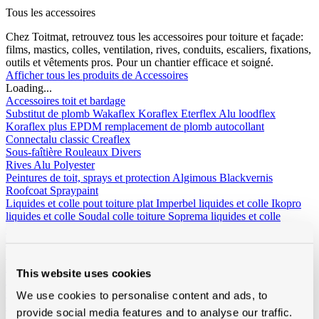
Tous les accessoires
Chez Toitmat, retrouvez tous les accessoires pour toiture et façade:
films, mastics, colles, ventilation, rives, conduits, escaliers, fixations,
outils et vêtements pros. Pour un chantier efficace et soigné.
Afficher tous les produits de Accessoires
Loading...
Accessoires toit et bardage
Substitut de plomb
Wakaflex
Koraflex
Eterflex
Alu loodflex
Koraflex plus
EPDM remplacement de plomb autocollant
Connectalu classic
Creaflex
Sous-faîtière
Rouleaux
Divers
Rives
Alu
Polyester
Peintures de toit, sprays et protection
Algimous
Blackvernis
Roofcoat
Spraypaint
Liquides et colle pout toiture plat
Imperbel liquides et colle
Ikopro
liquides et colle
Soudal colle toiture
Soprema liquides et colle
Chanfreins
Imperbel
Rotswol
Foamglass
Gas
Silicone, kit, tapes
Silicone, kit, colle
Bandes-tapes
Solid John
Hybrid Polymeer
This website uses cookies
Imperméabilisation
fillcoat
polycolorit
varia
Gouttières plastique, RWA
Gouttières
RWA
PE tuyaux et
We use cookies to personalise content and ads, to
accessoires
provide social media features and to analyse our traffic.
Ventilation
Simple paroi
Double paroi
Sonovent
Multivent
Nicoll