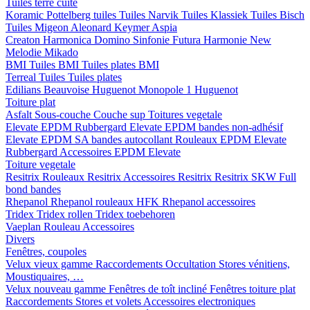
Tuiles terre cuite
Koramic
Pottelberg tuiles
Tuiles Narvik
Tuiles Klassiek
Tuiles Bisch
Tuiles Migeon
Aleonard
Keymer
Aspia
Creaton
Harmonica
Domino
Sinfonie
Futura
Harmonie New
Melodie
Mikado
BMI
Tuiles BMI
Tuiles plates BMI
Terreal
Tuiles
Tuiles plates
Edilians
Beauvoise Huguenot
Monopole 1 Huguenot
Toiture plat
Asfalt
Sous-couche
Couche sup
Toitures vegetale
Elevate EPDM Rubbergard
Elevate EPDM bandes non-adhésif
Elevate EPDM SA bandes autocollant
Rouleaux EPDM Elevate
Rubbergard
Accessoires EPDM Elevate
Toiture vegetale
Resitrix
Rouleaux Resitrix
Accessoires Resitrix
Resitrix SKW Full
bond bandes
Rhepanol
Rhepanol rouleaux HFK
Rhepanol accessoires
Tridex
Tridex rollen
Tridex toebehoren
Vaeplan
Rouleau
Accessoires
Divers
Fenêtres, coupoles
Velux vieux gamme
Raccordements
Occultation
Stores vénitiens,
Moustiquaires, …
Velux nouveau gamme
Fenêtres de toît incliné
Fenêtres toiture plat
Raccordements
Stores et volets
Accessoires electroniques