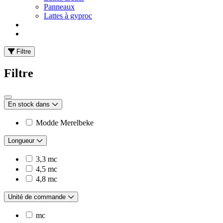
Panneaux
Lattes à gyproc
Filtre
Filtre
En stock dans
Modde Merelbeke
Longueur
3,3 mc
4,5 mc
4,8 mc
Unité de commande
mc