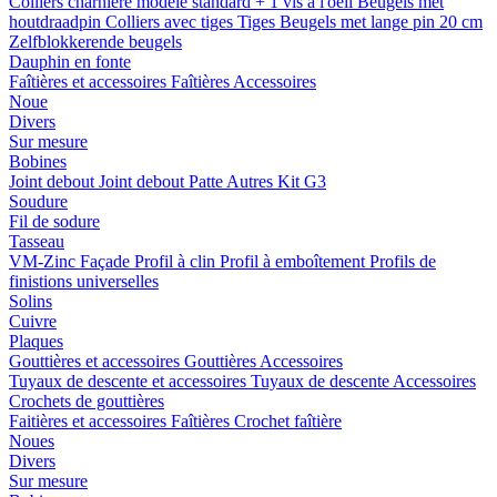
Colliers charnière
modele standard + 1 vis a l'oeil
Beugels met
houtdraadpin
Colliers avec tiges
Tiges
Beugels met lange pin 20 cm
Zelfblokkerende beugels
Dauphin en fonte
Faîtières et accessoires
Faîtières
Accessoires
Noue
Divers
Sur mesure
Bobines
Joint debout
Joint debout
Patte
Autres
Kit G3
Soudure
Fil de sodure
Tasseau
VM-Zinc Façade
Profil à clin
Profil à emboîtement
Profils de
finistions universelles
Solins
Cuivre
Plaques
Gouttières et accessoires
Gouttières
Accessoires
Tuyaux de descente et accessoires
Tuyaux de descente
Accessoires
Crochets de gouttières
Faitières et accessoires
Faîtières
Crochet faîtière
Noues
Divers
Sur mesure