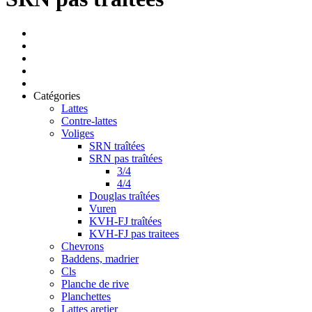
Catégories
Lattes
Contre-lattes
Voliges
SRN traîtées
SRN pas traîtées
3/4
4/4
Douglas traîtées
Vuren
KVH-FJ traîtées
KVH-FJ pas traitees
Chevrons
Baddens, madrier
Cls
Planche de rive
Planchettes
Lattes aretier