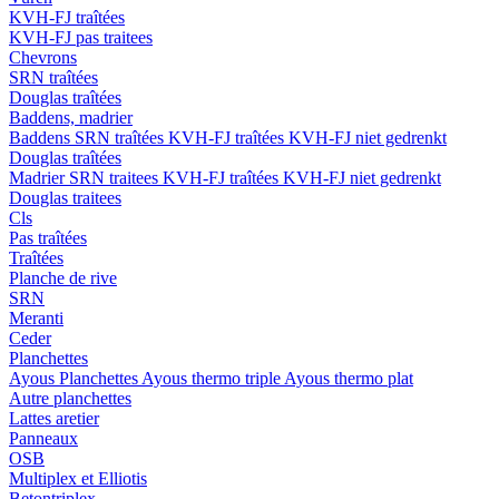
KVH-FJ traîtées
KVH-FJ pas traitees
Chevrons
SRN traîtées
Douglas traîtées
Baddens, madrier
Baddens
SRN traîtées
KVH-FJ traîtées
KVH-FJ niet gedrenkt
Douglas traîtées
Madrier
SRN traitees
KVH-FJ traîtées
KVH-FJ niet gedrenkt
Douglas traitees
Cls
Pas traîtées
Traîtées
Planche de rive
SRN
Meranti
Ceder
Planchettes
Ayous Planchettes
Ayous thermo triple
Ayous thermo plat
Autre planchettes
Lattes aretier
Panneaux
OSB
Multiplex et Elliotis
Betontriplex