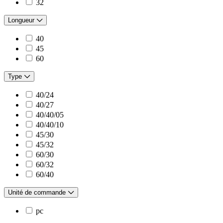
32
Longueur
40
45
60
Type
40/24
40/27
40/40/05
40/40/10
45/30
45/32
60/30
60/32
60/40
Unité de commande
pc