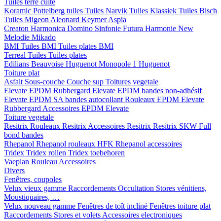
Tuiles terre cuite
Koramic
Pottelberg tuiles
Tuiles Narvik
Tuiles Klassiek
Tuiles Bisch
Tuiles Migeon
Aleonard
Keymer
Aspia
Creaton
Harmonica
Domino
Sinfonie
Futura
Harmonie New
Melodie
Mikado
BMI
Tuiles BMI
Tuiles plates BMI
Terreal
Tuiles
Tuiles plates
Edilians
Beauvoise Huguenot
Monopole 1 Huguenot
Toiture plat
Asfalt
Sous-couche
Couche sup
Toitures vegetale
Elevate EPDM Rubbergard
Elevate EPDM bandes non-adhésif
Elevate EPDM SA bandes autocollant
Rouleaux EPDM Elevate
Rubbergard
Accessoires EPDM Elevate
Toiture vegetale
Resitrix
Rouleaux Resitrix
Accessoires Resitrix
Resitrix SKW Full
bond bandes
Rhepanol
Rhepanol rouleaux HFK
Rhepanol accessoires
Tridex
Tridex rollen
Tridex toebehoren
Vaeplan
Rouleau
Accessoires
Divers
Fenêtres, coupoles
Velux vieux gamme
Raccordements
Occultation
Stores vénitiens,
Moustiquaires, …
Velux nouveau gamme
Fenêtres de toît incliné
Fenêtres toiture plat
Raccordements
Stores et volets
Accessoires electroniques