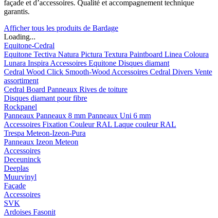
façade et d’accessoires. Qualité et accompagnement technique
garantis.
Afficher tous les produits de Bardage
Loading...
Equitone-Cedral
Equitone
Tectiva
Natura
Pictura
Textura
Paintboard
Linea
Coloura
Lunara
Inspira
Accessoires Equitone
Disques diamant
Cedral
Wood
Click Smooth-Wood
Accessoires Cedral
Divers
Vente
assortiment
Cedral Board
Panneaux
Rives de toiture
Disques diamant pour fibre
Rockpanel
Panneaux
Panneaux 8 mm
Panneaux Uni 6 mm
Accessoires
Fixation Couleur RAL
Laque couleur RAL
Trespa Meteon-Izeon-Pura
Panneaux
Izeon
Meteon
Accessoires
Deceuninck
Deeplas
Muurvinyl
Façade
Accessoires
SVK
Ardoises Fasonit