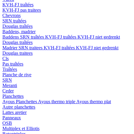
KVH-FJ traîtées
KVH-FJ pas traitees
Chevrons
SRN traîtées
Douglas traîtées
Baddens, madrier
Baddens
SRN traîtées
KVH-FJ traîtées
KVH-FJ niet gedrenkt
Douglas traîtées
Madrier
SRN traitees
KVH-FJ traîtées
KVH-FJ niet gedrenkt
Douglas traitees
Cls
Pas traîtées
Traîtées
Planche de rive
SRN
Meranti
Ceder
Planchettes
Ayous Planchettes
Ayous thermo triple
Ayous thermo plat
Autre planchettes
Lattes aretier
Panneaux
OSB
Multiplex et Elliotis
Betontriplex