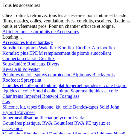
Tous les accessoires
Chez Toitmat, retrouvez tous les accessoires pour toiture et façade:
films, mastics, colles, ventilation, rives, conduits, escaliers, fixations,
outils et vêtements pros. Pour un chantier efficace et soigné.
Afficher tous les produits de Accessoires
Loading...
Accessoires toit et bardage
Substitut de plomb
Wakaflex
Koraflex
Eterflex
Alu loodflex
Koraflex plus
EPDM remplacement de plomb autocollant
Connectalu classic
Creaflex
Sous-faîtière
Rouleaux
Divers
Rives
Alu
Polyester
Peintures de toit, sprays et protection
Algimous
Blackvernis
Roofcoat
Spraypaint
Liquides et colle pout toiture plat
Imperbel liquides et colle
Ikopro
liquides et colle
Soudal colle toiture
Soprema liquides et colle
Chanfreins
Imperbel
Rotswol
Foamglass
Gas
Silicone, kit, tapes
Silicone, kit, colle
Bandes-tapes
Solid John
Hybrid Polymeer
Imperméabilisation
fillcoat
polycolorit
varia
Gouttières plastique, RWA
Gouttières
RWA
PE tuyaux et
accessoires
Ventilation
Simple paroi
Double paroi
Sonovent
Multivent
Nicoll