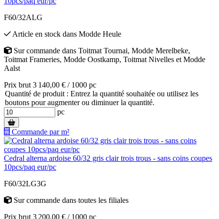
10pcs/paq eur/pc
F60/32ALG
Article en stock
dans
Modde Heule
Sur commande
dans
Toitmat Tournai
,
Modde Merelbeke
,
Toitmat Frameries
,
Modde Oostkamp
,
Toitmat Nivelles
et
Modde
Aalst
Prix brut 3 140,00 € / 1000 pc
Quantité de produit : Entrez la quantité souhaitée ou utilisez les
boutons pour augmenter ou diminuer la quantité.
pc
Commande par m²
Cedral alterna ardoise 60/32 gris clair trois trous - sans coins coupes
10pcs/paq eur/pc
F60/32LG3G
Sur commande
dans toutes les filiales
Prix brut 3 200,00 € / 1000 pc