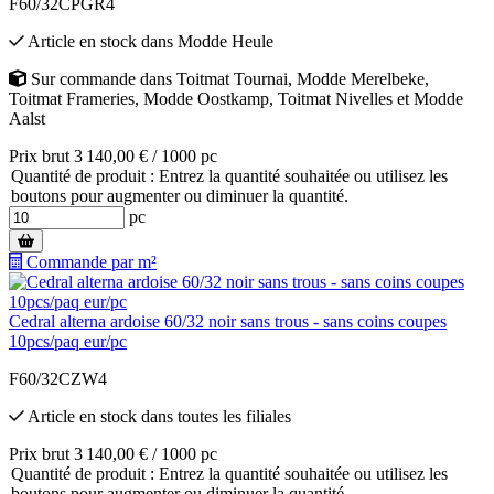
F60/32CPGR4
Article en stock
dans
Modde Heule
Sur commande
dans
Toitmat Tournai
,
Modde Merelbeke
,
Toitmat Frameries
,
Modde Oostkamp
,
Toitmat Nivelles
et
Modde
Aalst
Prix brut 3 140,00 € / 1000 pc
Quantité de produit : Entrez la quantité souhaitée ou utilisez les
boutons pour augmenter ou diminuer la quantité.
pc
Commande par m²
Cedral alterna ardoise 60/32 noir sans trous - sans coins coupes
10pcs/paq eur/pc
F60/32CZW4
Article en stock
dans toutes les filiales
Prix brut 3 140,00 € / 1000 pc
Quantité de produit : Entrez la quantité souhaitée ou utilisez les
boutons pour augmenter ou diminuer la quantité.