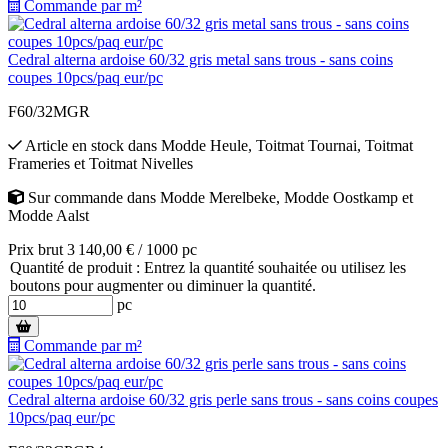
Commande par m²
Cedral alterna ardoise 60/32 gris metal sans trous - sans coins
coupes 10pcs/paq eur/pc
F60/32MGR
Article en stock
dans
Modde Heule
,
Toitmat Tournai
,
Toitmat
Frameries
et
Toitmat Nivelles
Sur commande
dans
Modde Merelbeke
,
Modde Oostkamp
et
Modde Aalst
Prix brut 3 140,00 € / 1000 pc
Quantité de produit : Entrez la quantité souhaitée ou utilisez les
boutons pour augmenter ou diminuer la quantité.
pc
Commande par m²
Cedral alterna ardoise 60/32 gris perle sans trous - sans coins coupes
10pcs/paq eur/pc