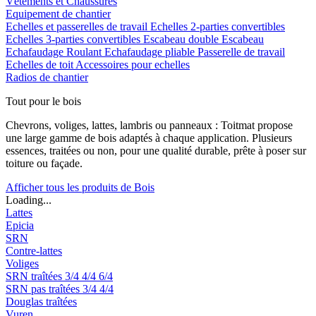
Vêtements et Chaussures
Equipement de chantier
Echelles et passerelles de travail
Echelles 2-parties convertibles
Echelles 3-parties convertibles
Escabeau double
Escabeau
Echafaudage Roulant
Echafaudage pliable
Passerelle de travail
Echelles de toit
Accessoires pour echelles
Radios de chantier
Tout pour le bois
Chevrons, voliges, lattes, lambris ou panneaux : Toitmat propose
une large gamme de bois adaptés à chaque application. Plusieurs
essences, traitées ou non, pour une qualité durable, prête à poser sur
toiture ou façade.
Afficher tous les produits de Bois
Loading...
Lattes
Epicia
SRN
Contre-lattes
Voliges
SRN traîtées
3/4
4/4
6/4
SRN pas traîtées
3/4
4/4
Douglas traîtées
Vuren