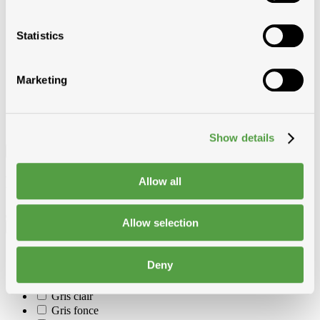
Plaques ondul et accessoires
Sous-toiture
Statistics
Tuiles beton
Marketing
Show details
Filtre
Filtre
Allow all
Allow selection
Couleur
Blanc cristal
Deny
Brun fonce
Gris ardoise
Gris clair
Gris fonce