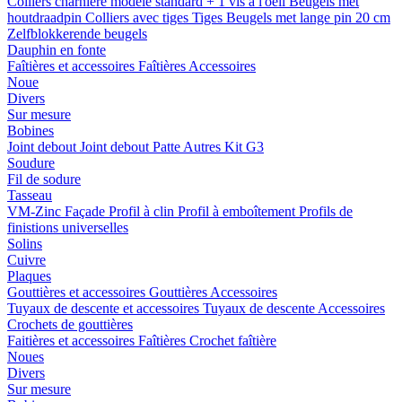
Colliers charnière
modele standard + 1 vis a l'oeil
Beugels met
houtdraadpin
Colliers avec tiges
Tiges
Beugels met lange pin 20 cm
Zelfblokkerende beugels
Dauphin en fonte
Faîtières et accessoires
Faîtières
Accessoires
Noue
Divers
Sur mesure
Bobines
Joint debout
Joint debout
Patte
Autres
Kit G3
Soudure
Fil de sodure
Tasseau
VM-Zinc Façade
Profil à clin
Profil à emboîtement
Profils de
finistions universelles
Solins
Cuivre
Plaques
Gouttières et accessoires
Gouttières
Accessoires
Tuyaux de descente et accessoires
Tuyaux de descente
Accessoires
Crochets de gouttières
Faitières et accessoires
Faîtières
Crochet faîtière
Noues
Divers
Sur mesure