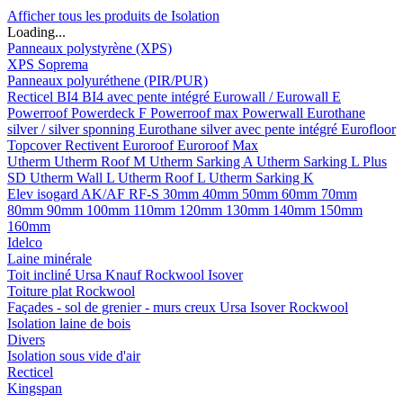
Afficher tous les produits de Isolation
Loading...
Panneaux polystyrène (XPS)
XPS Soprema
Panneaux polyuréthene (PIR/PUR)
Recticel
BI4
BI4 avec pente intégré
Eurowall / Eurowall E
Powerroof
Powerdeck F
Powerroof max
Powerwall
Eurothane
silver / silver sponning
Eurothane silver avec pente intégré
Eurofloor
Topcover
Rectivent
Euroroof
Euroroof Max
Utherm
Utherm Roof M
Utherm Sarking A
Utherm Sarking L Plus
SD
Utherm Wall L
Utherm Roof L
Utherm Sarking K
Elev isogard AK/AF RF-S
30mm
40mm
50mm
60mm
70mm
80mm
90mm
100mm
110mm
120mm
130mm
140mm
150mm
160mm
Idelco
Laine minérale
Toit incliné
Ursa
Knauf
Rockwool
Isover
Toiture plat
Rockwool
Façades - sol de grenier - murs creux
Ursa
Isover
Rockwool
Isolation laine de bois
Divers
Isolation sous vide d'air
Recticel
Kingspan