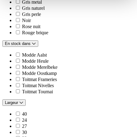
Gris metal
Gris naturel
Gris perle
Noir
Rose nuit
Rouge brique
En stock dans
Modde Aalst
Modde Heule
Modde Merelbeke
Modde Oostkamp
Toitmat Frameries
Toitmat Nivelles
Toitmat Tournai
Largeur
40
24
27
30