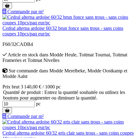
Commande par m²
Cedral alterna ardoise 60/32 brun fonce sans trous - sans coins
coupes 10pcs/paq eur/pc
F60/32CADB4
Article en stock
dans
Modde Heule
,
Toitmat Tournai
,
Toitmat
Frameries
et
Toitmat Nivelles
Sur commande
dans
Modde Merelbeke
,
Modde Oostkamp
et
Modde Aalst
Prix brut 3 140,00 € / 1000 pc
Quantité de produit : Entrez la quantité souhaitée ou utilisez les
boutons pour augmenter ou diminuer la quantité.
pc
Commande par m²
Cedral alterna ardoise 60/32 gris clair sans trous - sans coins coupes