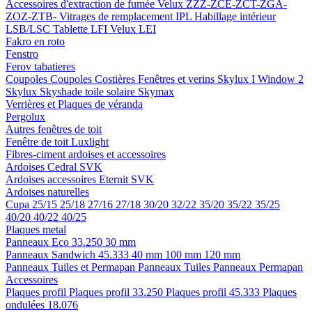
Accessoires d'extraction de fumée
Velux ZZZ-ZCE-ZCT-ZGA-
ZOZ-ZTB-
Vitrages de remplacement IPL
Habillage intérieur
LSB/LSC
Tablette LFI
Velux LEI
Fakro en roto
Fenstro
Ferov tabatieres
Coupoles
Coupoles
Costières
Fenêtres et verins
Skylux I Window 2
Skylux Skyshade toile solaire
Skymax
Verrières et Plaques de véranda
Pergolux
Autres fenêtres de toit
Fenêtre de toit Luxlight
Fibres-ciment ardoises et accessoires
Ardoises
Cedral
SVK
Ardoises accessoires
Eternit
SVK
Ardoises naturelles
Cupa
25/15
25/18
27/16
27/18
30/20
32/22
35/20
35/22
35/25
40/20
40/22
40/25
Plaques metal
Panneaux Eco 33.250
30 mm
Panneaux Sandwich 45.333
40 mm
100 mm
120 mm
Panneaux Tuiles et Permapan
Panneaux Tuiles
Panneaux Permapan
Accessoires
Plaques profil
Plaques profil 33.250
Plaques profil 45.333
Plaques
ondulées 18.076