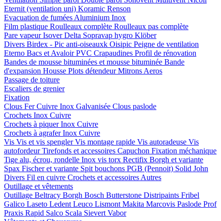
Eternit (ventilation uni)
Koramic
Renson
Evacuation de fumées
Aluminium
Inox
Film plastique
Roulleaux complète
Roulleaux pas complète
Pare vapeur
Isover
Delta
Sopravap hygro
Klöber
Divers
Birdex - Pic anti-oiseauxk Oisipic
Peigne de ventilation
Eterno Bacs et Avaloir PVC
Crapaudines
Profil de rénovation
Bandes de mousse bituminées et mousse bituminée
Bande
d'expansion
Housse
Plots détendeur
Mitrons
Aeros
Passage de toiture
Escaliers de grenier
Fixation
Clous
Fer
Cuivre
Inox
Galvanisée
Clous paslode
Crochets
Inox
Cuivre
Crochets à piquer
Inox
Cuivre
Crochets à agrafer
Inox
Cuivre
Vis
Vis et vis spengler
Vis montage rapide
Vis autoradeuse
Vis
autofordeur
Tirefonds et accessoires
Capuchon
Fixation méchanique
Tige alu, écrou, rondelle
Inox vis torx
Rectifix
Borgh et variante
Spax
Fischer et variante
Spit bouchons
PGB (Pennoit)
Solid John
Divers
Fil en cuivre
Crochets et accessoires
Autres
Outillage et vêtements
Outillage
Beltracy
Borgh
Bosch
Butterstone
Distripaints
Fribel
Galico
Laseto
Ledent
Leuco
Lismont
Makita
Marcovis
Paslode
Prof
Praxis
Rapid
Salco
Scala
Sievert
Vabor