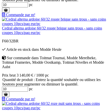
pc
Commande par m²
Cedral alterna ardoise 60/32 rouge brique sans trous - sans coins
coupes 10pcs/paq eur/pc
F60/32BR
Article en stock
dans
Modde Heule
Sur commande
dans
Toitmat Tournai
,
Modde Merelbeke
,
Toitmat Frameries
,
Modde Oostkamp
,
Toitmat Nivelles
et
Modde
Aalst
Prix brut 3 140,00 € / 1000 pc
Quantité de produit : Entrez la quantité souhaitée ou utilisez les
boutons pour augmenter ou diminuer la quantité.
pc
Commande par m²