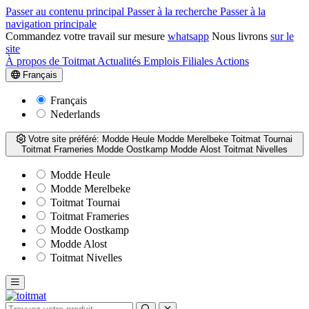
Passer au contenu principal
Passer à la recherche
Passer à la
navigation principale
Commandez votre travail sur mesure
whatsapp
Nous livrons
sur le
site
À propos de Toitmat
Actualités
Emplois
Filiales
Actions
Français
Français
Nederlands
Votre site préféré:
Modde Heule
Modde Merelbeke
Toitmat Tournai
Toitmat Frameries
Modde Oostkamp
Modde Alost
Toitmat Nivelles
Modde Heule
Modde Merelbeke
Toitmat Tournai
Toitmat Frameries
Modde Oostkamp
Modde Alost
Toitmat Nivelles