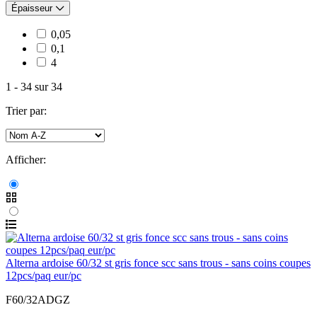
Épaisseur
0,05
0,1
4
1
-
34
sur
34
Trier par:
Afficher:
Alterna ardoise 60/32 st gris fonce scc sans trous - sans coins coupes
12pcs/paq eur/pc
F60/32ADGZ