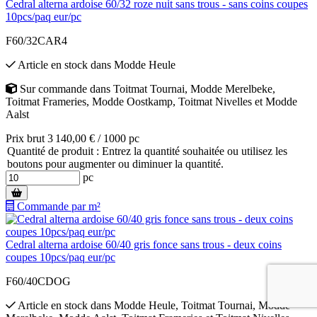
Cedral alterna ardoise 60/32 roze nuit sans trous - sans coins coupes
10pcs/paq eur/pc
F60/32CAR4
Article en stock
dans
Modde Heule
Sur commande
dans
Toitmat Tournai
,
Modde Merelbeke
,
Toitmat Frameries
,
Modde Oostkamp
,
Toitmat Nivelles
et
Modde
Aalst
Prix brut 3 140,00 € / 1000 pc
Quantité de produit : Entrez la quantité souhaitée ou utilisez les
boutons pour augmenter ou diminuer la quantité.
pc
Commande par m²
Cedral alterna ardoise 60/40 gris fonce sans trous - deux coins
coupes 10pcs/paq eur/pc
F60/40CDOG
Article en stock
dans
Modde Heule
,
Toitmat Tournai
,
Modde