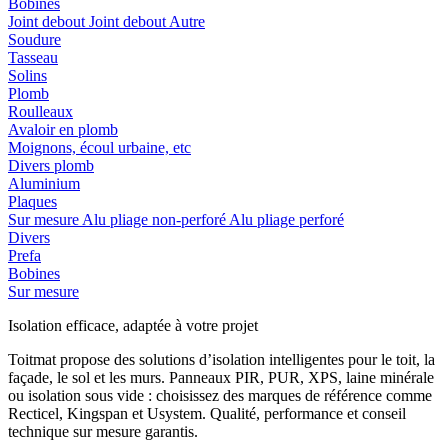
Bobines
Joint debout
Joint debout
Autre
Soudure
Tasseau
Solins
Plomb
Roulleaux
Avaloir en plomb
Moignons, écoul urbaine, etc
Divers plomb
Aluminium
Plaques
Sur mesure
Alu pliage non-perforé
Alu pliage perforé
Divers
Prefa
Bobines
Sur mesure
Isolation efficace, adaptée à votre projet
Toitmat propose des solutions d’isolation intelligentes pour le toit, la
façade, le sol et les murs. Panneaux PIR, PUR, XPS, laine minérale
ou isolation sous vide : choisissez des marques de référence comme
Recticel, Kingspan et Usystem. Qualité, performance et conseil
technique sur mesure garantis.