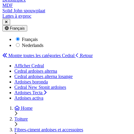
MDF
Solid John spouwplaat
Lattes à gyproc
Français
Français
Nederlands
Montre toutes les catégories
Cedral
Retour
Afficher Cedral
Cedral ardoises alterna
Cedral ardoises alterna losange
Ardoises boronda
Cedral New Stonit ardoises
Ardoises Tecta
Ardoises activa
Home
Toiture
Fibres-ciment ardoises et accessoires