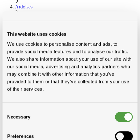
Ardoises
Cedral
Cedral
This website uses cookies
We use cookies to personalise content and ads, to
Catégories
provide social media features and to analyse our traffic.
Tuiles terre cuite
We also share information about your use of our site with
Toiture plat
Fenêtres, coupoles
our social media, advertising and analytics partners who
Fibres-ciment ardoises et accessoires
may combine it with other information that you’ve
Ardoises
provided to them or that they’ve collected from your use
Cedral
Cedral ardoises alterna
of their services.
Cedral ardoises alterna losange
Ardoises boronda
Cedral New Stonit ardoises
Consent
Ardoises Tecta
Ardoises activa
Necessary
Selection
SVK
Ardoises accessoires
Ardoises naturelles
Preferences
Plaques metal