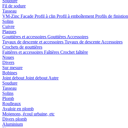
Soudure
Fil de sodure
Tasseau
VM-Zinc Façade
Profil à clin
Profil à emboîtement
Profils de finistio
Solins
Cuivre
Plaques
Gouttières et accessoires
Gouttières
Accessoires
Tuyaux de descente et accessoires
Tuyaux de descente
Accessoires
Crochets de gouttières
Faitières et accessoires
Faîtières
Crochet faîtière
Noues
Divers
Sur mesure
Bobines
Joint debout
Joint debout
Autre
Soudure
Tasseau
Solins
Plomb
Roulleaux
Avaloir en plomb
Moignons, écoul urbaine, etc
Divers plomb
Aluminium