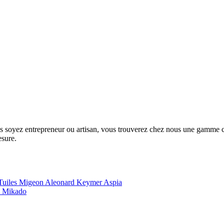
us soyez entrepreneur ou artisan, vous trouverez chez nous une gamme com
esure.
Tuiles Migeon
Aleonard
Keymer
Aspia
e
Mikado