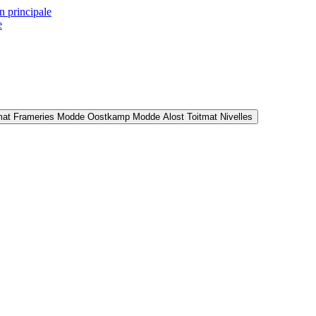
n principale
e
mat Frameries
Modde Oostkamp
Modde Alost
Toitmat Nivelles