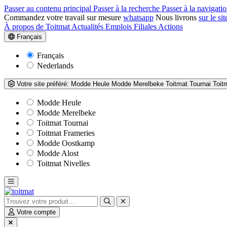
Passer au contenu principal
Passer à la recherche
Passer à la navigatio
Commandez votre travail sur mesure
whatsapp
Nous livrons
sur le sit
À propos de Toitmat
Actualités
Emplois
Filiales
Actions
Français
Français
Nederlands
Votre site préféré:
Modde Heule
Modde Merelbeke
Toitmat Tournai
Toit
Modde Heule
Modde Merelbeke
Toitmat Tournai
Toitmat Frameries
Modde Oostkamp
Modde Alost
Toitmat Nivelles
Votre compte