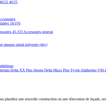
40/22
40/25
ccessoires
dulées 18.076
essoires 45.333
Accessoires general
e plaques metal polyester (dev)
nthétique
xtremm
Delta XX Plus Strong
Delta Maxx Plus
Tyvek
Aluthermo
VM Z
ous planifiez une nouvelle construction ou une rénovation de façade, n