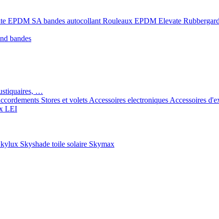
ate EPDM SA bandes autocollant
Rouleaux EPDM Elevate Rubbergar
ond bandes
ustiquaires, …
ccordements
Stores et volets
Accessoires electroniques
Accessoires d'e
x LEI
kylux Skyshade toile solaire
Skymax