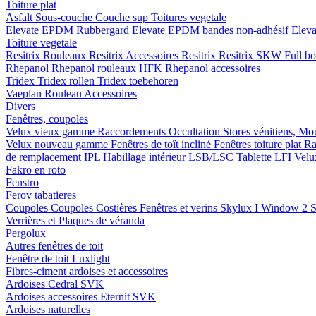
Toiture plat
Asfalt
Sous-couche
Couche sup
Toitures vegetale
Elevate EPDM Rubbergard
Elevate EPDM bandes non-adhésif
Elev
Toiture vegetale
Resitrix
Rouleaux Resitrix
Accessoires Resitrix
Resitrix SKW Full b
Rhepanol
Rhepanol rouleaux HFK
Rhepanol accessoires
Tridex
Tridex rollen
Tridex toebehoren
Vaeplan
Rouleau
Accessoires
Divers
Fenêtres, coupoles
Velux vieux gamme
Raccordements
Occultation
Stores vénitiens, Mo
Velux nouveau gamme
Fenêtres de toît incliné
Fenêtres toiture plat
Ra
de remplacement IPL
Habillage intérieur LSB/LSC
Tablette LFI
Velu
Fakro en roto
Fenstro
Ferov tabatieres
Coupoles
Coupoles
Costières
Fenêtres et verins
Skylux I Window 2
S
Verrières et Plaques de véranda
Pergolux
Autres fenêtres de toit
Fenêtre de toit Luxlight
Fibres-ciment ardoises et accessoires
Ardoises
Cedral
SVK
Ardoises accessoires
Eternit
SVK
Ardoises naturelles