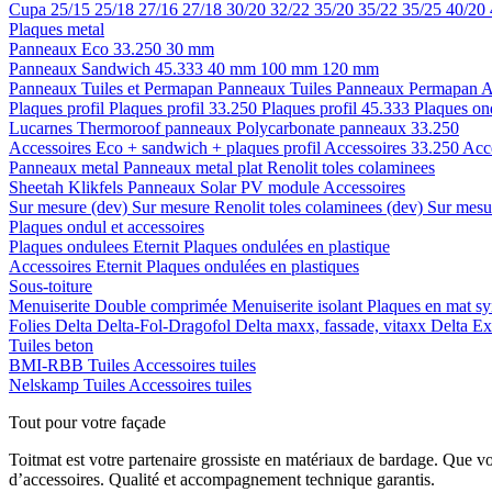
Cupa
25/15
25/18
27/16
27/18
30/20
32/22
35/20
35/22
35/25
40/20
Plaques metal
Panneaux Eco 33.250
30 mm
Panneaux Sandwich 45.333
40 mm
100 mm
120 mm
Panneaux Tuiles et Permapan
Panneaux Tuiles
Panneaux Permapan
A
Plaques profil
Plaques profil 33.250
Plaques profil 45.333
Plaques on
Lucarnes
Thermoroof panneaux
Polycarbonate panneaux 33.250
Accessoires Eco + sandwich + plaques profil
Accessoires 33.250
Acc
Panneaux metal
Panneaux metal plat
Renolit toles colaminees
Sheetah Klikfels
Panneaux
Solar PV module
Accessoires
Sur mesure (dev)
Sur mesure Renolit toles colaminees (dev)
Sur mesur
Plaques ondul et accessoires
Plaques ondulees
Eternit
Plaques ondulées en plastique
Accessoires
Eternit
Plaques ondulées en plastiques
Sous-toiture
Menuiserite
Double comprimée
Menuiserite isolant
Plaques en mat sy
Folies
Delta
Delta-Fol-Dragofol
Delta maxx, fassade, vitaxx
Delta E
Tuiles beton
BMI-RBB
Tuiles
Accessoires tuiles
Nelskamp
Tuiles
Accessoires tuiles
Tout pour votre façade
Toitmat est votre partenaire grossiste en matériaux de bardage. Que v
d’accessoires. Qualité et accompagnement technique garantis.