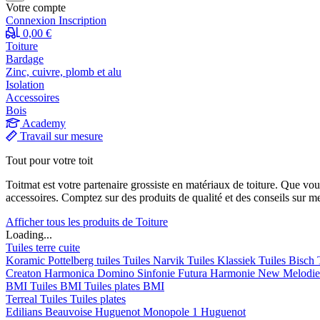
Votre compte
Connexion
Inscription
0,00 €
Toiture
Bardage
Zinc, cuivre, plomb et alu
Isolation
Accessoires
Bois
Academy
Travail sur mesure
Tout pour votre toit
Toitmat est votre partenaire grossiste en matériaux de toiture. Que vo
accessoires. Comptez sur des produits de qualité et des conseils sur m
Afficher tous les produits de Toiture
Loading...
Tuiles terre cuite
Koramic
Pottelberg tuiles
Tuiles Narvik
Tuiles Klassiek
Tuiles Bisch
Creaton
Harmonica
Domino
Sinfonie
Futura
Harmonie New
Melodi
BMI
Tuiles BMI
Tuiles plates BMI
Terreal
Tuiles
Tuiles plates
Edilians
Beauvoise Huguenot
Monopole 1 Huguenot