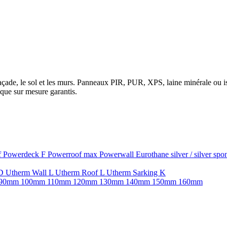
la façade, le sol et les murs. Panneaux PIR, PUR, XPS, laine minérale ou
que sur mesure garantis.
f
Powerdeck F
Powerroof max
Powerwall
Eurothane silver / silver sp
SD
Utherm Wall L
Utherm Roof L
Utherm Sarking K
90mm
100mm
110mm
120mm
130mm
140mm
150mm
160mm