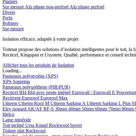
Plaques
Sur mesure
Alu pliage non-perforé
Alu pliage perforé
Divers
Prefa
Bobines
Sur mesure
Isolation efficace, adaptée à votre projet
Toitmat propose des solutions d’isolation intelligentes pour le toit, 
Recticel, Kingspan et Usystem. Qualité, performance et conseil techni
Afficher tous les produits de Isolation
Loading...
Panneaux polystyrène (XPS)
XPS Soprema
Panneaux polyuréthene (PIR/PUR)
Recticel
BI4
BI4 avec pente intégré
Eurowall / Eurowall E
Powerroo
Rectivent
Euroroof
Euroroof Max
Utherm
Utherm Roof M
Utherm Sarking A
Utherm Sarking L Plus 
Elev isogard AK/AF RF-S
30mm
40mm
50mm
60mm
70mm
80mm
Idelco
Laine minérale
Toit incliné
Ursa
Knauf
Rockwool
Isover
Toiture plat
Rockwool