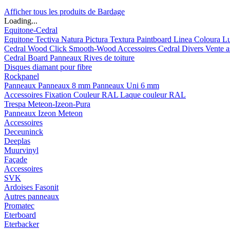
Afficher tous les produits de Bardage
Loading...
Equitone-Cedral
Equitone
Tectiva
Natura
Pictura
Textura
Paintboard
Linea
Coloura
L
Cedral
Wood
Click Smooth-Wood
Accessoires Cedral
Divers
Vente a
Cedral Board
Panneaux
Rives de toiture
Disques diamant pour fibre
Rockpanel
Panneaux
Panneaux 8 mm
Panneaux Uni 6 mm
Accessoires
Fixation Couleur RAL
Laque couleur RAL
Trespa Meteon-Izeon-Pura
Panneaux
Izeon
Meteon
Accessoires
Deceuninck
Deeplas
Muurvinyl
Façade
Accessoires
SVK
Ardoises Fasonit
Autres panneaux
Promatec
Eterboard
Eterbacker