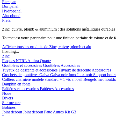
Eterspan
Duripanel
Hydropanel
Alucobond
Prefa
Zinc, cuivre, plomb & aluminium : des solutions métalliques durables
Toitmat est votre partenaire pour une finition parfaite de toiture et d
Afficher tous les produits de Zinc, cuivre, plomb et alu
Loading...
Zinc
Plaques
NTRL
Anthra
Quartz
Gouttières et accessoires
Gouttières
Accessoires
Tuyaux de descente et accessoires
Tuyaux de descente
Accessoires
Crochets de gouttières
Galva
Galva noir
Inox
Inox noir
Support bour
Colliers charnière
modele standard + 1 vis a l'oeil
Beugels met houtd
Dauphin en fonte
Faîtières et accessoires
Faîtières
Accessoires
Noue
Divers
Sur mesure
Bobines
Joint debout
Joint debout
Patte
Autres
Kit G3