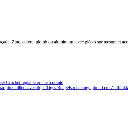
e façade. Zinc, cuivre, plomb ou aluminium, avec pièces sur mesure et ac
elet
Crochet reglable queue à pointe
raadpin
Colliers avec tiges
Tiges
Beugels met lange pin 20 cm
Zelfblok