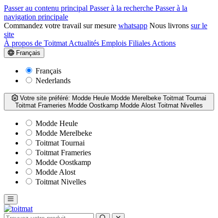
Passer au contenu principal
Passer à la recherche
Passer à la
navigation principale
Commandez votre travail sur mesure
whatsapp
Nous livrons
sur le
site
À propos de Toitmat
Actualités
Emplois
Filiales
Actions
Français
Français
Nederlands
Votre site préféré:
Modde Heule
Modde Merelbeke
Toitmat Tournai
Toitmat Frameries
Modde Oostkamp
Modde Alost
Toitmat Nivelles
Modde Heule
Modde Merelbeke
Toitmat Tournai
Toitmat Frameries
Modde Oostkamp
Modde Alost
Toitmat Nivelles