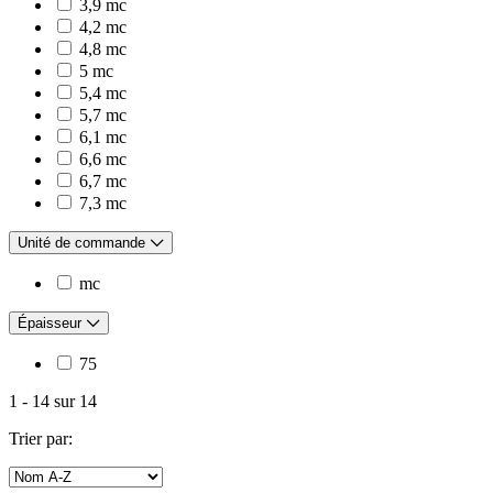
3,9 mc
4,2 mc
4,8 mc
5 mc
5,4 mc
5,7 mc
6,1 mc
6,6 mc
6,7 mc
7,3 mc
Unité de commande
mc
Épaisseur
75
1
-
14
sur
14
Trier par: