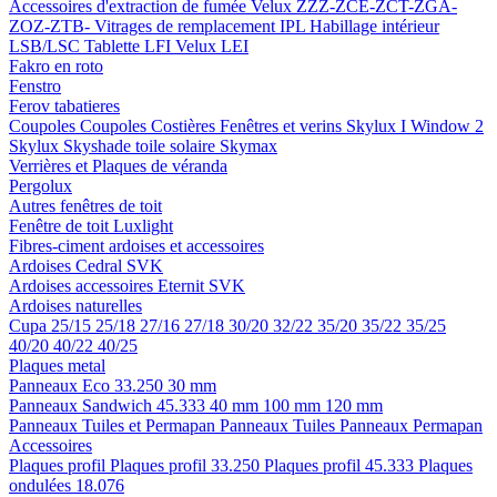
Accessoires d'extraction de fumée
Velux ZZZ-ZCE-ZCT-ZGA-
ZOZ-ZTB-
Vitrages de remplacement IPL
Habillage intérieur
LSB/LSC
Tablette LFI
Velux LEI
Fakro en roto
Fenstro
Ferov tabatieres
Coupoles
Coupoles
Costières
Fenêtres et verins
Skylux I Window 2
Skylux Skyshade toile solaire
Skymax
Verrières et Plaques de véranda
Pergolux
Autres fenêtres de toit
Fenêtre de toit Luxlight
Fibres-ciment ardoises et accessoires
Ardoises
Cedral
SVK
Ardoises accessoires
Eternit
SVK
Ardoises naturelles
Cupa
25/15
25/18
27/16
27/18
30/20
32/22
35/20
35/22
35/25
40/20
40/22
40/25
Plaques metal
Panneaux Eco 33.250
30 mm
Panneaux Sandwich 45.333
40 mm
100 mm
120 mm
Panneaux Tuiles et Permapan
Panneaux Tuiles
Panneaux Permapan
Accessoires
Plaques profil
Plaques profil 33.250
Plaques profil 45.333
Plaques
ondulées 18.076