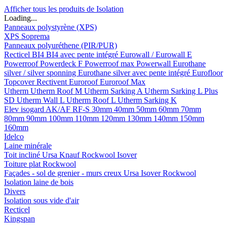
Afficher tous les produits de Isolation
Loading...
Panneaux polystyrène (XPS)
XPS Soprema
Panneaux polyuréthene (PIR/PUR)
Recticel
BI4
BI4 avec pente intégré
Eurowall / Eurowall E
Powerroof
Powerdeck F
Powerroof max
Powerwall
Eurothane
silver / silver sponning
Eurothane silver avec pente intégré
Eurofloor
Topcover
Rectivent
Euroroof
Euroroof Max
Utherm
Utherm Roof M
Utherm Sarking A
Utherm Sarking L Plus
SD
Utherm Wall L
Utherm Roof L
Utherm Sarking K
Elev isogard AK/AF RF-S
30mm
40mm
50mm
60mm
70mm
80mm
90mm
100mm
110mm
120mm
130mm
140mm
150mm
160mm
Idelco
Laine minérale
Toit incliné
Ursa
Knauf
Rockwool
Isover
Toiture plat
Rockwool
Façades - sol de grenier - murs creux
Ursa
Isover
Rockwool
Isolation laine de bois
Divers
Isolation sous vide d'air
Recticel
Kingspan