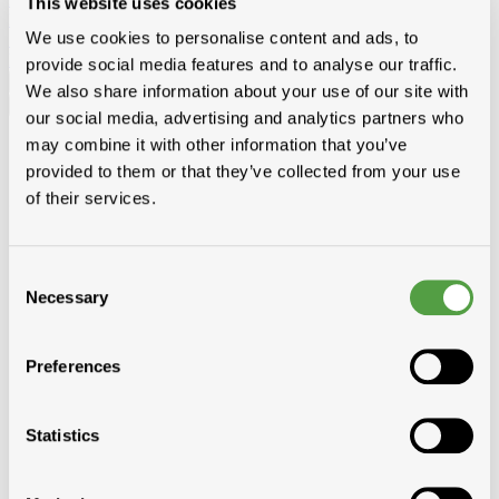
This website uses cookies
MDF
We use cookies to personalise content and ads, to
Solid John spouwplaat
Lattes à gyproc
provide social media features and to analyse our traffic.
We also share information about your use of our site with
Français
our social media, advertising and analytics partners who
may combine it with other information that you’ve
Français
Nederlands
provided to them or that they’ve collected from your use
of their services.
Montre toutes les catégories
Madrier
Retour
Afficher Madrier
SRN traitees
Consent
KVH-FJ traîtées
Necessary
Selection
KVH-FJ niet gedrenkt
Douglas traitees
Home
Preferences
Bois
Statistics
Baddens, madrier
Madrier