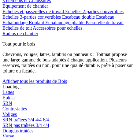
Vêtements et Chaussures
Equipement de chantier
Echelles et passerelles de travail
Echelles 2-parties convertibles
Echelles 3-parties convertibles
Escabeau double
Escabeau
Echafaudage Roulant
Echafaudage pliable
Passerelle de travail
Echelles de toit
Accessoires pour echelles
Radios de chantier
Tout pour le bois
Chevrons, voliges, lattes, lambris ou panneaux : Toitmat propose
une large gamme de bois adaptés à chaque application. Plusieurs
essences, traitées ou non, pour une qualité durable, prête à poser sur
toiture ou façade.
Afficher tous les produits de Bois
Loading...
Lattes
Epicia
SRN
Contre-lattes
Voliges
SRN traîtées
3/4
4/4
6/4
SRN pas traîtées
3/4
4/4
Douglas traîtées
Vuren