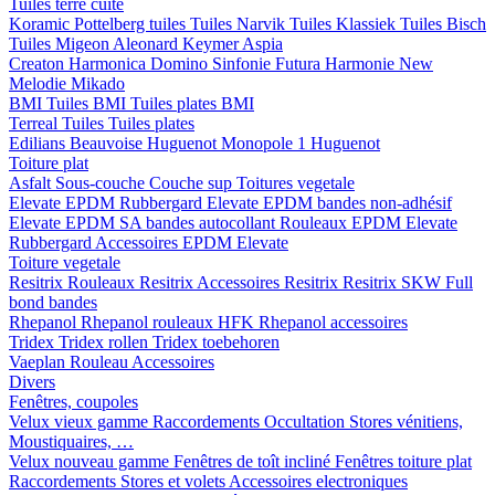
Tuiles terre cuite
Koramic
Pottelberg tuiles
Tuiles Narvik
Tuiles Klassiek
Tuiles Bisch
Tuiles Migeon
Aleonard
Keymer
Aspia
Creaton
Harmonica
Domino
Sinfonie
Futura
Harmonie New
Melodie
Mikado
BMI
Tuiles BMI
Tuiles plates BMI
Terreal
Tuiles
Tuiles plates
Edilians
Beauvoise Huguenot
Monopole 1 Huguenot
Toiture plat
Asfalt
Sous-couche
Couche sup
Toitures vegetale
Elevate EPDM Rubbergard
Elevate EPDM bandes non-adhésif
Elevate EPDM SA bandes autocollant
Rouleaux EPDM Elevate
Rubbergard
Accessoires EPDM Elevate
Toiture vegetale
Resitrix
Rouleaux Resitrix
Accessoires Resitrix
Resitrix SKW Full
bond bandes
Rhepanol
Rhepanol rouleaux HFK
Rhepanol accessoires
Tridex
Tridex rollen
Tridex toebehoren
Vaeplan
Rouleau
Accessoires
Divers
Fenêtres, coupoles
Velux vieux gamme
Raccordements
Occultation
Stores vénitiens,
Moustiquaires, …
Velux nouveau gamme
Fenêtres de toît incliné
Fenêtres toiture plat
Raccordements
Stores et volets
Accessoires electroniques