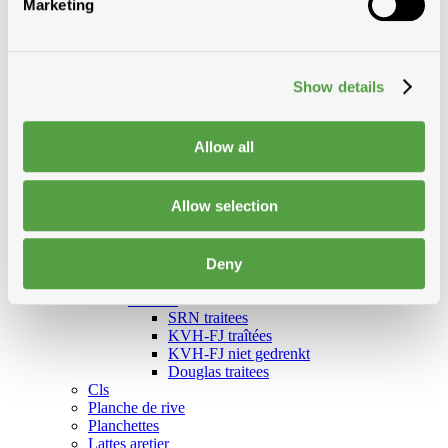
Marketing
Madrier
Show details
Allow all
Catégories
Lattes
Allow selection
Contre-lattes
Voliges
Chevrons
Baddens, madrier
Deny
Baddens
Madrier
SRN traitees
KVH-FJ traîtées
KVH-FJ niet gedrenkt
Douglas traitees
Cls
Planche de rive
Planchettes
Lattes aretier