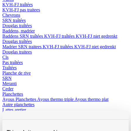
KVH-FJ traîtées
KVH-FJ pas traitees
Chevrons
SRN traîtées
Douglas traîtées
Baddens, madrier
Baddens
SRN traîtées
KVH-FJ traîtées
KVH-FJ niet gedrenkt
Douglas traîtées
Madrier
SRN traitees
KVH-FJ traîtées
KVH-FJ niet gedrenkt
Douglas traitees
Cls
Pas traîtées
Traîtées
Planche de rive
SRN
Meranti
Ceder
Planchettes
Ayous Planchettes
Ayous thermo triple
Ayous thermo plat
Autre planchettes
Lattes aretier
Panneaux
OSB
Multiplex et Elliotis
Betontriplex