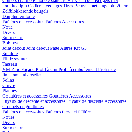
Colliers charnière
modele standard + 1 vis a l'oeil
Beugels met
houtdraadpin
Colliers avec tiges
Tiges
Beugels met lange pin 20 cm
Zelfblokkerende beugels
Dauphin en fonte
Faîtières et accessoires
Faîtières
Accessoires
Noue
Divers
Sur mesure
Bobines
Joint debout
Joint debout
Patte
Autres
Kit G3
Soudure
Fil de sodure
Tasseau
VM-Zinc Façade
Profil à clin
Profil à emboîtement
Profils de
finistions universelles
Solins
Cuivre
Plaques
Gouttières et accessoires
Gouttières
Accessoires
Tuyaux de descente et accessoires
Tuyaux de descente
Accessoires
Crochets de gouttières
Faitières et accessoires
Faîtières
Crochet faîtière
Noues
Divers
Sur mesure