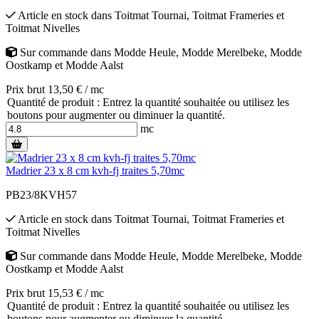
Article en stock
dans
Toitmat Tournai
,
Toitmat Frameries
et
Toitmat Nivelles
Sur commande
dans
Modde Heule
,
Modde Merelbeke
,
Modde
Oostkamp
et
Modde Aalst
Prix brut 13,50 € / mc
Quantité de produit : Entrez la quantité souhaitée ou utilisez les
boutons pour augmenter ou diminuer la quantité.
mc
Madrier 23 x 8 cm kvh-fj traites 5,70mc
PB23/8KVH57
Article en stock
dans
Toitmat Tournai
,
Toitmat Frameries
et
Toitmat Nivelles
Sur commande
dans
Modde Heule
,
Modde Merelbeke
,
Modde
Oostkamp
et
Modde Aalst
Prix brut 15,53 € / mc
Quantité de produit : Entrez la quantité souhaitée ou utilisez les
boutons pour augmenter ou diminuer la quantité.