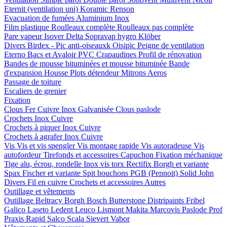
Eternit (ventilation uni)
Koramic
Renson
Evacuation de fumées
Aluminium
Inox
Film plastique
Roulleaux complète
Roulleaux pas complète
Pare vapeur
Isover
Delta
Sopravap hygro
Klöber
Divers
Birdex - Pic anti-oiseauxk Oisipic
Peigne de ventilation
Eterno Bacs et Avaloir PVC
Crapaudines
Profil de rénovation
Bandes de mousse bituminées et mousse bituminée
Bande
d'expansion
Housse
Plots détendeur
Mitrons
Aeros
Passage de toiture
Escaliers de grenier
Fixation
Clous
Fer
Cuivre
Inox
Galvanisée
Clous paslode
Crochets
Inox
Cuivre
Crochets à piquer
Inox
Cuivre
Crochets à agrafer
Inox
Cuivre
Vis
Vis et vis spengler
Vis montage rapide
Vis autoradeuse
Vis
autofordeur
Tirefonds et accessoires
Capuchon
Fixation méchanique
Tige alu, écrou, rondelle
Inox vis torx
Rectifix
Borgh et variante
Spax
Fischer et variante
Spit bouchons
PGB (Pennoit)
Solid John
Divers
Fil en cuivre
Crochets et accessoires
Autres
Outillage et vêtements
Outillage
Beltracy
Borgh
Bosch
Butterstone
Distripaints
Fribel
Galico
Laseto
Ledent
Leuco
Lismont
Makita
Marcovis
Paslode
Prof
Praxis
Rapid
Salco
Scala
Sievert
Vabor