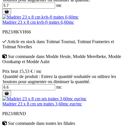
mc
Madrier 23 x 8 cm kvh-fj traites 6,60mc
PB23/8KVH66
Article en stock
dans
Toitmat Tournai
,
Toitmat Frameries
et
Toitmat Nivelles
Sur commande
dans
Modde Heule
,
Modde Merelbeke
,
Modde
Oostkamp
et
Modde Aalst
Prix brut 15,53 € / mc
Quantité de produit : Entrez la quantité souhaitée ou utilisez les
boutons pour augmenter ou diminuer la quantité.
mc
Madrier 23 x 8 cm srn traites 3,60mc eur/mc
PB23/8RND
Sur commande
dans toutes les filiales