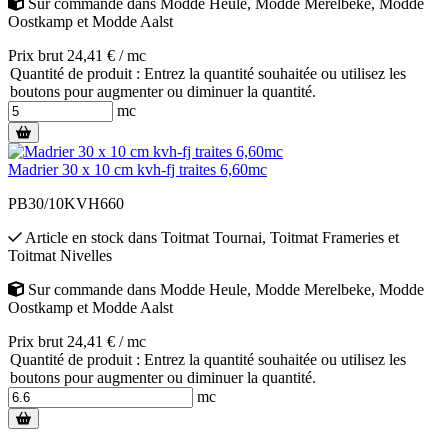
Sur commande
dans
Modde Heule
,
Modde Merelbeke
,
Modde
Oostkamp
et
Modde Aalst
Prix brut 24,41 € / mc
Quantité de produit : Entrez la quantité souhaitée ou utilisez les
boutons pour augmenter ou diminuer la quantité.
mc
Madrier 30 x 10 cm kvh-fj traites 6,60mc
PB30/10KVH660
Article en stock
dans
Toitmat Tournai
,
Toitmat Frameries
et
Toitmat Nivelles
Sur commande
dans
Modde Heule
,
Modde Merelbeke
,
Modde
Oostkamp
et
Modde Aalst
Prix brut 24,41 € / mc
Quantité de produit : Entrez la quantité souhaitée ou utilisez les
boutons pour augmenter ou diminuer la quantité.
mc