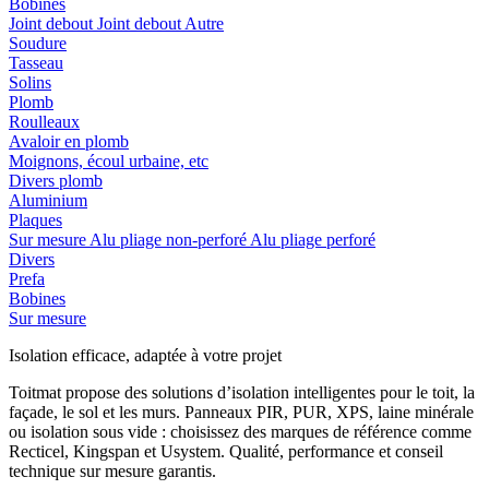
Bobines
Joint debout
Joint debout
Autre
Soudure
Tasseau
Solins
Plomb
Roulleaux
Avaloir en plomb
Moignons, écoul urbaine, etc
Divers plomb
Aluminium
Plaques
Sur mesure
Alu pliage non-perforé
Alu pliage perforé
Divers
Prefa
Bobines
Sur mesure
Isolation efficace, adaptée à votre projet
Toitmat propose des solutions d’isolation intelligentes pour le toit, la
façade, le sol et les murs. Panneaux PIR, PUR, XPS, laine minérale
ou isolation sous vide : choisissez des marques de référence comme
Recticel, Kingspan et Usystem. Qualité, performance et conseil
technique sur mesure garantis.