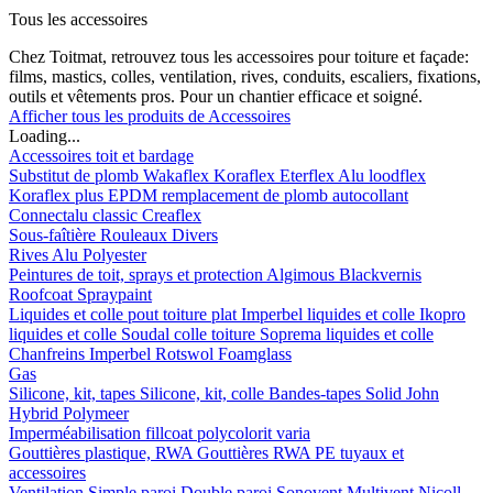
Tous les accessoires
Chez Toitmat, retrouvez tous les accessoires pour toiture et façade:
films, mastics, colles, ventilation, rives, conduits, escaliers, fixations,
outils et vêtements pros. Pour un chantier efficace et soigné.
Afficher tous les produits de Accessoires
Loading...
Accessoires toit et bardage
Substitut de plomb
Wakaflex
Koraflex
Eterflex
Alu loodflex
Koraflex plus
EPDM remplacement de plomb autocollant
Connectalu classic
Creaflex
Sous-faîtière
Rouleaux
Divers
Rives
Alu
Polyester
Peintures de toit, sprays et protection
Algimous
Blackvernis
Roofcoat
Spraypaint
Liquides et colle pout toiture plat
Imperbel liquides et colle
Ikopro
liquides et colle
Soudal colle toiture
Soprema liquides et colle
Chanfreins
Imperbel
Rotswol
Foamglass
Gas
Silicone, kit, tapes
Silicone, kit, colle
Bandes-tapes
Solid John
Hybrid Polymeer
Imperméabilisation
fillcoat
polycolorit
varia
Gouttières plastique, RWA
Gouttières
RWA
PE tuyaux et
accessoires
Ventilation
Simple paroi
Double paroi
Sonovent
Multivent
Nicoll