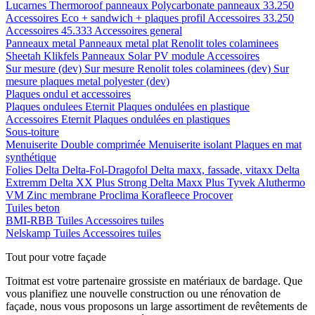
Lucarnes
Thermoroof panneaux
Polycarbonate panneaux 33.250
Accessoires Eco + sandwich + plaques profil
Accessoires 33.250
Accessoires 45.333
Accessoires general
Panneaux metal
Panneaux metal plat
Renolit toles colaminees
Sheetah Klikfels
Panneaux
Solar PV module
Accessoires
Sur mesure (dev)
Sur mesure Renolit toles colaminees (dev)
Sur
mesure plaques metal polyester (dev)
Plaques ondul et accessoires
Plaques ondulees
Eternit
Plaques ondulées en plastique
Accessoires
Eternit
Plaques ondulées en plastiques
Sous-toiture
Menuiserite
Double comprimée
Menuiserite isolant
Plaques en mat
synthétique
Folies
Delta
Delta-Fol-Dragofol
Delta maxx, fassade, vitaxx
Delta
Extremm
Delta XX Plus Strong
Delta Maxx Plus
Tyvek
Aluthermo
VM Zinc membrane
Proclima
Korafleece
Procover
Tuiles beton
BMI-RBB
Tuiles
Accessoires tuiles
Nelskamp
Tuiles
Accessoires tuiles
Tout pour votre façade
Toitmat est votre partenaire grossiste en matériaux de bardage. Que
vous planifiez une nouvelle construction ou une rénovation de
façade, nous vous proposons un large assortiment de revêtements de