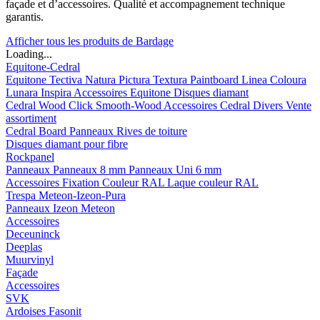
façade et d’accessoires. Qualité et accompagnement technique
garantis.
Afficher tous les produits de Bardage
Loading...
Equitone-Cedral
Equitone
Tectiva
Natura
Pictura
Textura
Paintboard
Linea
Coloura
Lunara
Inspira
Accessoires Equitone
Disques diamant
Cedral
Wood
Click Smooth-Wood
Accessoires Cedral
Divers
Vente
assortiment
Cedral Board
Panneaux
Rives de toiture
Disques diamant pour fibre
Rockpanel
Panneaux
Panneaux 8 mm
Panneaux Uni 6 mm
Accessoires
Fixation Couleur RAL
Laque couleur RAL
Trespa Meteon-Izeon-Pura
Panneaux
Izeon
Meteon
Accessoires
Deceuninck
Deeplas
Muurvinyl
Façade
Accessoires
SVK
Ardoises Fasonit