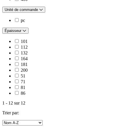
Unité de commande
pc
Épaisseur
101
112
132
164
181
200
51
71
81
86
1
-
12
sur
12
Trier par: