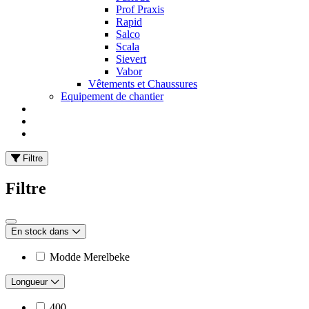
Prof Praxis
Rapid
Salco
Scala
Sievert
Vabor
Vêtements et Chaussures
Equipement de chantier
Filtre
Filtre
En stock dans
Modde Merelbeke
Longueur
400