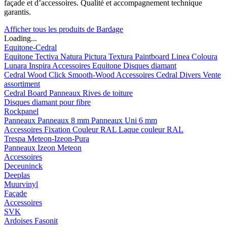
façade et d’accessoires. Qualité et accompagnement technique
garantis.
Afficher tous les produits de Bardage
Loading...
Equitone-Cedral
Equitone
Tectiva
Natura
Pictura
Textura
Paintboard
Linea
Coloura
Lunara
Inspira
Accessoires Equitone
Disques diamant
Cedral
Wood
Click Smooth-Wood
Accessoires Cedral
Divers
Vente
assortiment
Cedral Board
Panneaux
Rives de toiture
Disques diamant pour fibre
Rockpanel
Panneaux
Panneaux 8 mm
Panneaux Uni 6 mm
Accessoires
Fixation Couleur RAL
Laque couleur RAL
Trespa Meteon-Izeon-Pura
Panneaux
Izeon
Meteon
Accessoires
Deceuninck
Deeplas
Muurvinyl
Façade
Accessoires
SVK
Ardoises Fasonit