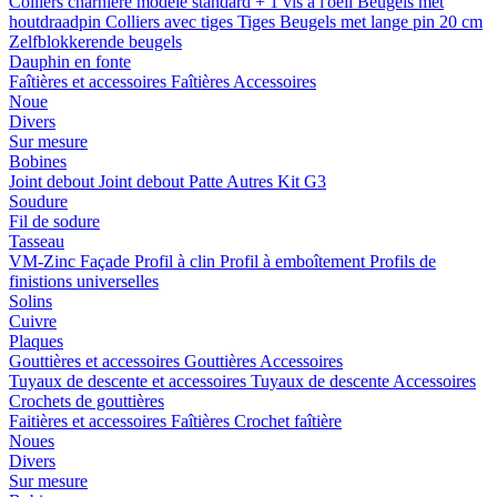
Colliers charnière
modele standard + 1 vis a l'oeil
Beugels met
houtdraadpin
Colliers avec tiges
Tiges
Beugels met lange pin 20 cm
Zelfblokkerende beugels
Dauphin en fonte
Faîtières et accessoires
Faîtières
Accessoires
Noue
Divers
Sur mesure
Bobines
Joint debout
Joint debout
Patte
Autres
Kit G3
Soudure
Fil de sodure
Tasseau
VM-Zinc Façade
Profil à clin
Profil à emboîtement
Profils de
finistions universelles
Solins
Cuivre
Plaques
Gouttières et accessoires
Gouttières
Accessoires
Tuyaux de descente et accessoires
Tuyaux de descente
Accessoires
Crochets de gouttières
Faitières et accessoires
Faîtières
Crochet faîtière
Noues
Divers
Sur mesure