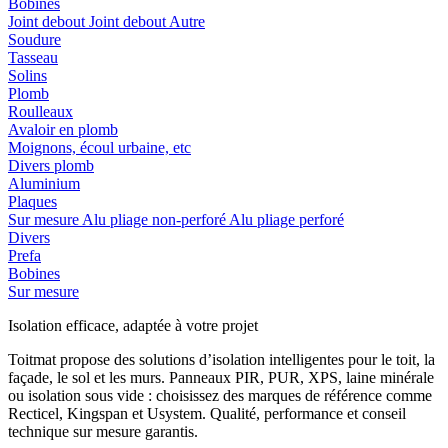
Bobines
Joint debout
Joint debout
Autre
Soudure
Tasseau
Solins
Plomb
Roulleaux
Avaloir en plomb
Moignons, écoul urbaine, etc
Divers plomb
Aluminium
Plaques
Sur mesure
Alu pliage non-perforé
Alu pliage perforé
Divers
Prefa
Bobines
Sur mesure
Isolation efficace, adaptée à votre projet
Toitmat propose des solutions d’isolation intelligentes pour le toit, la
façade, le sol et les murs. Panneaux PIR, PUR, XPS, laine minérale
ou isolation sous vide : choisissez des marques de référence comme
Recticel, Kingspan et Usystem. Qualité, performance et conseil
technique sur mesure garantis.