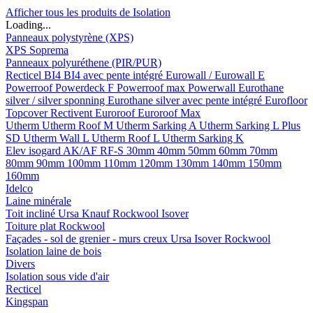
Afficher tous les produits de Isolation
Loading...
Panneaux polystyrène (XPS)
XPS Soprema
Panneaux polyuréthene (PIR/PUR)
Recticel
BI4
BI4 avec pente intégré
Eurowall / Eurowall E
Powerroof
Powerdeck F
Powerroof max
Powerwall
Eurothane
silver / silver sponning
Eurothane silver avec pente intégré
Eurofloor
Topcover
Rectivent
Euroroof
Euroroof Max
Utherm
Utherm Roof M
Utherm Sarking A
Utherm Sarking L Plus
SD
Utherm Wall L
Utherm Roof L
Utherm Sarking K
Elev isogard AK/AF RF-S
30mm
40mm
50mm
60mm
70mm
80mm
90mm
100mm
110mm
120mm
130mm
140mm
150mm
160mm
Idelco
Laine minérale
Toit incliné
Ursa
Knauf
Rockwool
Isover
Toiture plat
Rockwool
Façades - sol de grenier - murs creux
Ursa
Isover
Rockwool
Isolation laine de bois
Divers
Isolation sous vide d'air
Recticel
Kingspan