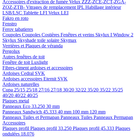
Accessoires d'extraction de fumée
Velux ZZZ-ZCE-ZCT-ZGA-
ZOZ-ZTB-
Vitrages de remplacement IPL
Habillage intérieur
LSB/LSC
Tablette LFI
Velux LEI
Fakro en roto
Fenstro
Ferov tabatieres
Coupoles
Coupoles
Costières
Fenêtres et verins
Skylux I Window 2
Skylux Skyshade toile solaire
Skymax
Verrières et Plaques de véranda
Pergolux
Autres fenêtres de toit
Fenêtre de toit Luxlight
Fibres-ciment ardoises et accessoires
Ardoises
Cedral
SVK
Ardoises accessoires
Eternit
SVK
Ardoises naturelles
Cupa
25/15
25/18
27/16
27/18
30/20
32/22
35/20
35/22
35/25
40/20
40/22
40/25
Plaques metal
Panneaux Eco 33.250
30 mm
Panneaux Sandwich 45.333
40 mm
100 mm
120 mm
Panneaux Tuiles et Permapan
Panneaux Tuiles
Panneaux Permapan
Accessoires
Plaques profil
Plaques profil 33.250
Plaques profil 45.333
Plaques
ondulées 18.076