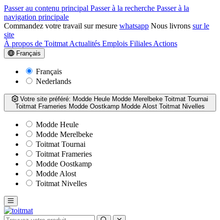
Passer au contenu principal
Passer à la recherche
Passer à la
navigation principale
Commandez votre travail sur mesure
whatsapp
Nous livrons
sur le
site
À propos de Toitmat
Actualités
Emplois
Filiales
Actions
Français
Français
Nederlands
Votre site préféré:
Modde Heule
Modde Merelbeke
Toitmat Tournai
Toitmat Frameries
Modde Oostkamp
Modde Alost
Toitmat Nivelles
Modde Heule
Modde Merelbeke
Toitmat Tournai
Toitmat Frameries
Modde Oostkamp
Modde Alost
Toitmat Nivelles