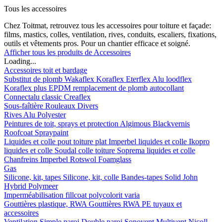
Tous les accessoires
Chez Toitmat, retrouvez tous les accessoires pour toiture et façade:
films, mastics, colles, ventilation, rives, conduits, escaliers, fixations,
outils et vêtements pros. Pour un chantier efficace et soigné.
Afficher tous les produits de Accessoires
Loading...
Accessoires toit et bardage
Substitut de plomb
Wakaflex
Koraflex
Eterflex
Alu loodflex
Koraflex plus
EPDM remplacement de plomb autocollant
Connectalu classic
Creaflex
Sous-faîtière
Rouleaux
Divers
Rives
Alu
Polyester
Peintures de toit, sprays et protection
Algimous
Blackvernis
Roofcoat
Spraypaint
Liquides et colle pout toiture plat
Imperbel liquides et colle
Ikopro
liquides et colle
Soudal colle toiture
Soprema liquides et colle
Chanfreins
Imperbel
Rotswol
Foamglass
Gas
Silicone, kit, tapes
Silicone, kit, colle
Bandes-tapes
Solid John
Hybrid Polymeer
Imperméabilisation
fillcoat
polycolorit
varia
Gouttières plastique, RWA
Gouttières
RWA
PE tuyaux et
accessoires
Ventilation
Simple paroi
Double paroi
Sonovent
Multivent
Nicoll