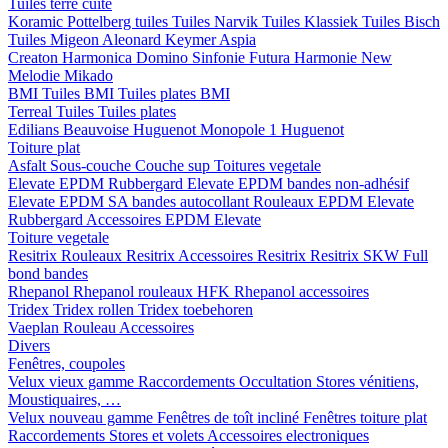
Tuiles terre cuite
Koramic
Pottelberg tuiles
Tuiles Narvik
Tuiles Klassiek
Tuiles Bisch
Tuiles Migeon
Aleonard
Keymer
Aspia
Creaton
Harmonica
Domino
Sinfonie
Futura
Harmonie New
Melodie
Mikado
BMI
Tuiles BMI
Tuiles plates BMI
Terreal
Tuiles
Tuiles plates
Edilians
Beauvoise Huguenot
Monopole 1 Huguenot
Toiture plat
Asfalt
Sous-couche
Couche sup
Toitures vegetale
Elevate EPDM Rubbergard
Elevate EPDM bandes non-adhésif
Elevate EPDM SA bandes autocollant
Rouleaux EPDM Elevate
Rubbergard
Accessoires EPDM Elevate
Toiture vegetale
Resitrix
Rouleaux Resitrix
Accessoires Resitrix
Resitrix SKW Full
bond bandes
Rhepanol
Rhepanol rouleaux HFK
Rhepanol accessoires
Tridex
Tridex rollen
Tridex toebehoren
Vaeplan
Rouleau
Accessoires
Divers
Fenêtres, coupoles
Velux vieux gamme
Raccordements
Occultation
Stores vénitiens,
Moustiquaires, …
Velux nouveau gamme
Fenêtres de toît incliné
Fenêtres toiture plat
Raccordements
Stores et volets
Accessoires electroniques