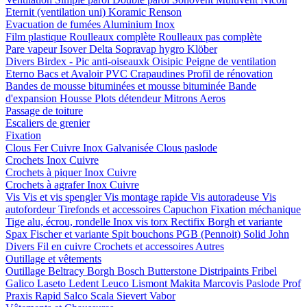
Eternit (ventilation uni)
Koramic
Renson
Evacuation de fumées
Aluminium
Inox
Film plastique
Roulleaux complète
Roulleaux pas complète
Pare vapeur
Isover
Delta
Sopravap hygro
Klöber
Divers
Birdex - Pic anti-oiseauxk Oisipic
Peigne de ventilation
Eterno Bacs et Avaloir PVC
Crapaudines
Profil de rénovation
Bandes de mousse bituminées et mousse bituminée
Bande
d'expansion
Housse
Plots détendeur
Mitrons
Aeros
Passage de toiture
Escaliers de grenier
Fixation
Clous
Fer
Cuivre
Inox
Galvanisée
Clous paslode
Crochets
Inox
Cuivre
Crochets à piquer
Inox
Cuivre
Crochets à agrafer
Inox
Cuivre
Vis
Vis et vis spengler
Vis montage rapide
Vis autoradeuse
Vis
autofordeur
Tirefonds et accessoires
Capuchon
Fixation méchanique
Tige alu, écrou, rondelle
Inox vis torx
Rectifix
Borgh et variante
Spax
Fischer et variante
Spit bouchons
PGB (Pennoit)
Solid John
Divers
Fil en cuivre
Crochets et accessoires
Autres
Outillage et vêtements
Outillage
Beltracy
Borgh
Bosch
Butterstone
Distripaints
Fribel
Galico
Laseto
Ledent
Leuco
Lismont
Makita
Marcovis
Paslode
Prof
Praxis
Rapid
Salco
Scala
Sievert
Vabor