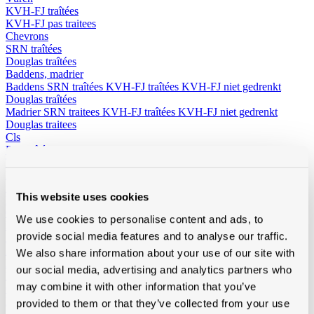
KVH-FJ traîtées
KVH-FJ pas traitees
Chevrons
SRN traîtées
Douglas traîtées
Baddens, madrier
Baddens
SRN traîtées
KVH-FJ traîtées
KVH-FJ niet gedrenkt
Douglas traîtées
Madrier
SRN traitees
KVH-FJ traîtées
KVH-FJ niet gedrenkt
Douglas traitees
Cls
Pas traîtées
Traîtées
Planche de rive
SRN
This website uses cookies
Meranti
Ceder
We use cookies to personalise content and ads, to
Planchettes
provide social media features and to analyse our traffic.
Ayous Planchettes
Ayous thermo triple
Ayous thermo plat
Autre planchettes
We also share information about your use of our site with
Lattes aretier
our social media, advertising and analytics partners who
Panneaux
may combine it with other information that you’ve
OSB
Multiplex et Elliotis
provided to them or that they’ve collected from your use
Betontriplex