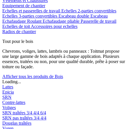
Vêtements et Chaussures
Equipement de chantier
Echelles et passerelles de travail
Echelles 2-parties convertibles
Echelles 3-parties convertibles
Escabeau double
Escabeau
Echafaudage Roulant
Echafaudage pliable
Passerelle de travail
Echelles de toit
Accessoires pour echelles
Radios de chantier
Tout pour le bois
Chevrons, voliges, lattes, lambris ou panneaux : Toitmat propose
une large gamme de bois adaptés à chaque application. Plusieurs
essences, traitées ou non, pour une qualité durable, prête à poser sur
toiture ou façade.
Afficher tous les produits de Bois
Loading...
Lattes
Epicia
SRN
Contre-lattes
Voliges
SRN traîtées
3/4
4/4
6/4
SRN pas traîtées
3/4
4/4
Douglas traîtées
Vuren