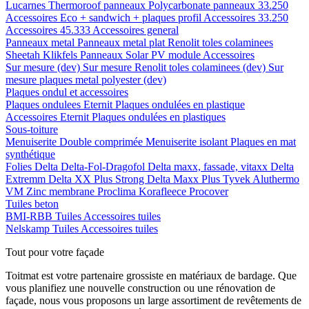
Lucarnes
Thermoroof panneaux
Polycarbonate panneaux 33.250
Accessoires Eco + sandwich + plaques profil
Accessoires 33.250
Accessoires 45.333
Accessoires general
Panneaux metal
Panneaux metal plat
Renolit toles colaminees
Sheetah Klikfels
Panneaux
Solar PV module
Accessoires
Sur mesure (dev)
Sur mesure Renolit toles colaminees (dev)
Sur
mesure plaques metal polyester (dev)
Plaques ondul et accessoires
Plaques ondulees
Eternit
Plaques ondulées en plastique
Accessoires
Eternit
Plaques ondulées en plastiques
Sous-toiture
Menuiserite
Double comprimée
Menuiserite isolant
Plaques en mat
synthétique
Folies
Delta
Delta-Fol-Dragofol
Delta maxx, fassade, vitaxx
Delta
Extremm
Delta XX Plus Strong
Delta Maxx Plus
Tyvek
Aluthermo
VM Zinc membrane
Proclima
Korafleece
Procover
Tuiles beton
BMI-RBB
Tuiles
Accessoires tuiles
Nelskamp
Tuiles
Accessoires tuiles
Tout pour votre façade
Toitmat est votre partenaire grossiste en matériaux de bardage. Que
vous planifiez une nouvelle construction ou une rénovation de
façade, nous vous proposons un large assortiment de revêtements de