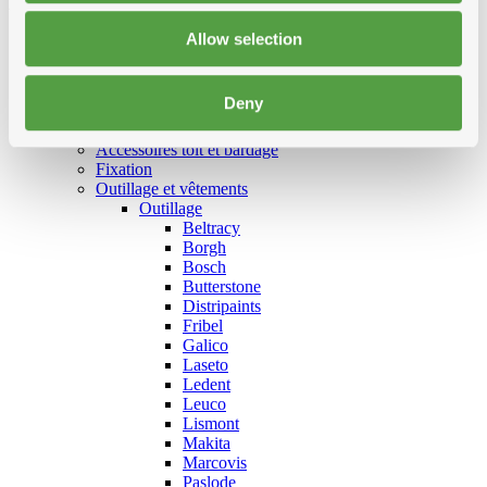
Allow selection
Deny
Catégories
Accessoires toit et bardage
Fixation
Outillage et vêtements
Outillage
Beltracy
Borgh
Bosch
Butterstone
Distripaints
Fribel
Galico
Laseto
Ledent
Leuco
Lismont
Makita
Marcovis
Paslode