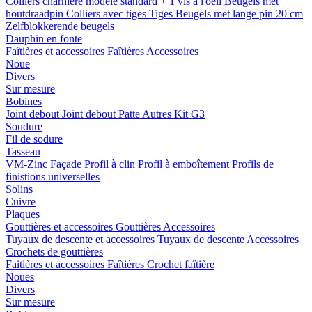
Colliers charnière
modele standard + 1 vis a l'oeil
Beugels met
houtdraadpin
Colliers avec tiges
Tiges
Beugels met lange pin 20 cm
Zelfblokkerende beugels
Dauphin en fonte
Faîtières et accessoires
Faîtières
Accessoires
Noue
Divers
Sur mesure
Bobines
Joint debout
Joint debout
Patte
Autres
Kit G3
Soudure
Fil de sodure
Tasseau
VM-Zinc Façade
Profil à clin
Profil à emboîtement
Profils de
finistions universelles
Solins
Cuivre
Plaques
Gouttières et accessoires
Gouttières
Accessoires
Tuyaux de descente et accessoires
Tuyaux de descente
Accessoires
Crochets de gouttières
Faitières et accessoires
Faîtières
Crochet faîtière
Noues
Divers
Sur mesure