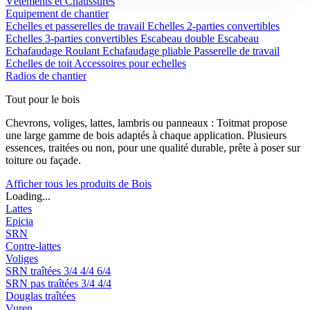
Vêtements et Chaussures
Equipement de chantier
Echelles et passerelles de travail
Echelles 2-parties convertibles
Echelles 3-parties convertibles
Escabeau double
Escabeau
Echafaudage Roulant
Echafaudage pliable
Passerelle de travail
Echelles de toit
Accessoires pour echelles
Radios de chantier
Tout pour le bois
Chevrons, voliges, lattes, lambris ou panneaux : Toitmat propose
une large gamme de bois adaptés à chaque application. Plusieurs
essences, traitées ou non, pour une qualité durable, prête à poser sur
toiture ou façade.
Afficher tous les produits de Bois
Loading...
Lattes
Epicia
SRN
Contre-lattes
Voliges
SRN traîtées
3/4
4/4
6/4
SRN pas traîtées
3/4
4/4
Douglas traîtées
Vuren