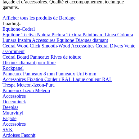
façade et d’accessoires. Qualité et accompagnement technique
garantis.
Afficher tous les produits de Bardage
Loading...
Equitone-Cedral
Equitone
Tectiva
Natura
Pictura
Textura
Paintboard
Linea
Coloura
Lunara
Inspira
Accessoires Equitone
Disques diamant
Cedral
Wood
Click Smooth-Wood
Accessoires Cedral
Divers
Vente
assortiment
Cedral Board
Panneaux
Rives de toiture
Disques diamant pour fibre
Rockpanel
Panneaux
Panneaux 8 mm
Panneaux Uni 6 mm
Accessoires
Fixation Couleur RAL
Laque couleur RAL
Trespa Meteon-Izeon-Pura
Panneaux
Izeon
Meteon
Accessoires
Deceuninck
Deeplas
Muurvinyl
Façade
Accessoires
SVK
Ardoises Fasonit