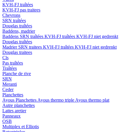
KVH-FJ traîtées
KVH-FJ pas traitees
Chevrons
SRN traîtées
Douglas traîtées
Baddens, madrier
Baddens
SRN traîtées
KVH-FJ traîtées
KVH-FJ niet gedrenkt
Douglas traîtées
Madrier
SRN traitees
KVH-FJ traîtées
KVH-FJ niet gedrenkt
Douglas traitees
Cls
Pas traîtées
Traîtées
Planche de rive
SRN
Meranti
Ceder
Planchettes
Ayous Planchettes
Ayous thermo triple
Ayous thermo plat
Autre planchettes
Lattes aretier
Panneaux
OSB
Multiplex et Elliotis
Betontriplex