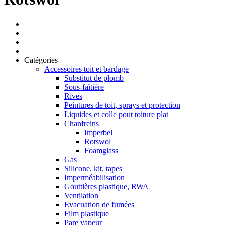
Catégories
Accessoires toit et bardage
Substitut de plomb
Sous-faîtière
Rives
Peintures de toit, sprays et protection
Liquides et colle pout toiture plat
Chanfreins
Imperbel
Rotswol
Foamglass
Gas
Silicone, kit, tapes
Imperméabilisation
Gouttières plastique, RWA
Ventilation
Evacuation de fumées
Film plastique
Pare vapeur