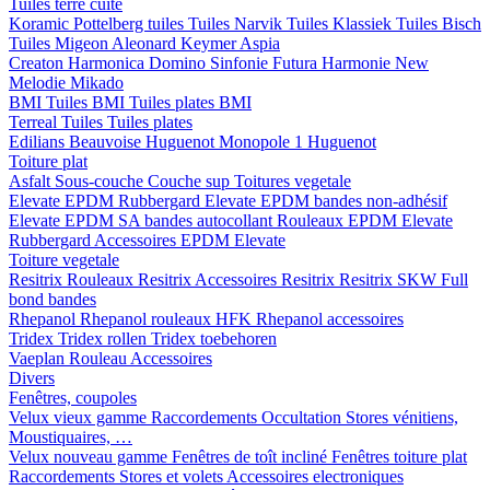
Tuiles terre cuite
Koramic
Pottelberg tuiles
Tuiles Narvik
Tuiles Klassiek
Tuiles Bisch
Tuiles Migeon
Aleonard
Keymer
Aspia
Creaton
Harmonica
Domino
Sinfonie
Futura
Harmonie New
Melodie
Mikado
BMI
Tuiles BMI
Tuiles plates BMI
Terreal
Tuiles
Tuiles plates
Edilians
Beauvoise Huguenot
Monopole 1 Huguenot
Toiture plat
Asfalt
Sous-couche
Couche sup
Toitures vegetale
Elevate EPDM Rubbergard
Elevate EPDM bandes non-adhésif
Elevate EPDM SA bandes autocollant
Rouleaux EPDM Elevate
Rubbergard
Accessoires EPDM Elevate
Toiture vegetale
Resitrix
Rouleaux Resitrix
Accessoires Resitrix
Resitrix SKW Full
bond bandes
Rhepanol
Rhepanol rouleaux HFK
Rhepanol accessoires
Tridex
Tridex rollen
Tridex toebehoren
Vaeplan
Rouleau
Accessoires
Divers
Fenêtres, coupoles
Velux vieux gamme
Raccordements
Occultation
Stores vénitiens,
Moustiquaires, …
Velux nouveau gamme
Fenêtres de toît incliné
Fenêtres toiture plat
Raccordements
Stores et volets
Accessoires electroniques