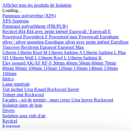
Afficher tous les produits de Isolation
Loading...
Panneaux polystyrène (XPS)
XPS Soprema
Panneaux polyuréthene (PIR/PUR)
Recticel
BI4
BI4 avec pente intégré
Eurowall / Eurowall E
Powerroof
Powerdeck F
Powerroof max
Powerwall
Eurothane
silver / silver sponning
Eurothane silver avec pente intégré
Eurofloor
Topcover
Rectivent
Euroroof
Euroroof Max
Utherm
Utherm Roof M
Utherm Sarking A
Utherm Sarking L Plus
SD
Utherm Wall L
Utherm Roof L
Utherm Sarking K
Elev isogard AK/AF RF-S
30mm
40mm
50mm
60mm
70mm
80mm
90mm
100mm
110mm
120mm
130mm
140mm
150mm
160mm
Idelco
Laine minérale
Toit incliné
Ursa
Knauf
Rockwool
Isover
Toiture plat
Rockwool
Façades - sol de grenier - murs creux
Ursa
Isover
Rockwool
Isolation laine de bois
Divers
Isolation sous vide d'air
Recticel
Kingspan