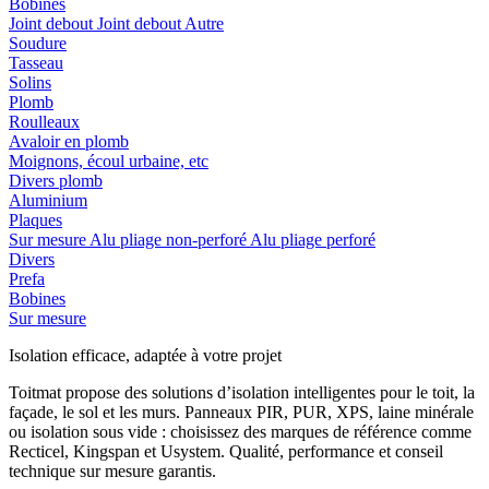
Bobines
Joint debout
Joint debout
Autre
Soudure
Tasseau
Solins
Plomb
Roulleaux
Avaloir en plomb
Moignons, écoul urbaine, etc
Divers plomb
Aluminium
Plaques
Sur mesure
Alu pliage non-perforé
Alu pliage perforé
Divers
Prefa
Bobines
Sur mesure
Isolation efficace, adaptée à votre projet
Toitmat propose des solutions d’isolation intelligentes pour le toit, la
façade, le sol et les murs. Panneaux PIR, PUR, XPS, laine minérale
ou isolation sous vide : choisissez des marques de référence comme
Recticel, Kingspan et Usystem. Qualité, performance et conseil
technique sur mesure garantis.