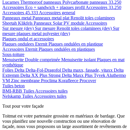
Lucarnes
Thermoroof panneaux
Polycarbonate panneaux 33.250
Accessoires Eco + sandwich + plaques profil
Accessoires 33.250
Accessoires 45.333
Accessoires general
Panneaux metal
Panneaux metal plat
Renolit toles colaminees
Sheetah Klikfels
Panneaux
Solar PV module
Accessoires
Sur mesure (dev)
Sur mesure Renolit toles colaminees (dev)
Sur
mesure plaques metal polyester (dev)
Plaques ondul et accessoires
Plaques ondulees
Eternit
Plaques ondulées en plastique
Accessoires
Eternit
Plaques ondulées en plastiques
Sous-toiture
Menuiserite
Double comprimée
Menuiserite isolant
Plaques en mat
synthétique
Folies
Delta
Delta-Fol-Dragofol
Delta maxx, fassade, vitaxx
Delta
Extremm
Delta XX Plus Strong
Delta Maxx Plus
Tyvek
Aluthermo
VM Zinc membrane
Proclima
Korafleece
Procover
Tuiles beton
BMI-RBB
Tuiles
Accessoires tuiles
Nelskamp
Tuiles
Accessoires tuiles
Tout pour votre façade
Toitmat est votre partenaire grossiste en matériaux de bardage. Que
vous planifiez une nouvelle construction ou une rénovation de
façade, nous vous proposons un large assortiment de revêtements de