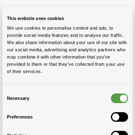
Tous les accessoires
Chez Toitmat, retrouvez tous les accessoires pour toiture et façade:
This website uses cookies
films, mastics, colles, ventilation, rives, conduits, escaliers, fixations,
outils et vêtements pros. Pour un chantier efficace et soigné.
We use cookies to personalise content and ads, to
Afficher tous les produits de Accessoires
provide social media features and to analyse our traffic.
Loading...
We also share information about your use of our site with
Accessoires toit et bardage
Substitut de plomb
Wakaflex
Koraflex
Eterflex
Alu loodflex
our social media, advertising and analytics partners who
Koraflex plus
EPDM remplacement de plomb autocollant
may combine it with other information that you’ve
Connectalu classic
Creaflex
provided to them or that they’ve collected from your use
Sous-faîtière
Rouleaux
Divers
Rives
Alu
Polyester
of their services.
Peintures de toit, sprays et protection
Algimous
Blackvernis
Roofcoat
Spraypaint
Liquides et colle pout toiture plat
Imperbel liquides et colle
Ikopro
liquides et colle
Soudal colle toiture
Soprema liquides et colle
Consent
Chanfreins
Imperbel
Rotswol
Foamglass
Necessary
Selection
Gas
Silicone, kit, tapes
Silicone, kit, colle
Bandes-tapes
Solid John
Hybrid Polymeer
Preferences
Imperméabilisation
fillcoat
polycolorit
varia
Gouttières plastique, RWA
Gouttières
RWA
PE tuyaux et
accessoires
Ventilation
Simple paroi
Double paroi
Sonovent
Multivent
Nicoll