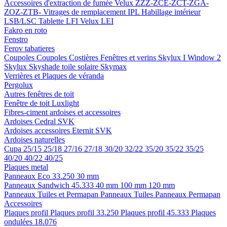
Accessoires d'extraction de fumée
Velux ZZZ-ZCE-ZCT-ZGA-
ZOZ-ZTB-
Vitrages de remplacement IPL
Habillage intérieur
LSB/LSC
Tablette LFI
Velux LEI
Fakro en roto
Fenstro
Ferov tabatieres
Coupoles
Coupoles
Costières
Fenêtres et verins
Skylux I Window 2
Skylux Skyshade toile solaire
Skymax
Verrières et Plaques de véranda
Pergolux
Autres fenêtres de toit
Fenêtre de toit Luxlight
Fibres-ciment ardoises et accessoires
Ardoises
Cedral
SVK
Ardoises accessoires
Eternit
SVK
Ardoises naturelles
Cupa
25/15
25/18
27/16
27/18
30/20
32/22
35/20
35/22
35/25
40/20
40/22
40/25
Plaques metal
Panneaux Eco 33.250
30 mm
Panneaux Sandwich 45.333
40 mm
100 mm
120 mm
Panneaux Tuiles et Permapan
Panneaux Tuiles
Panneaux Permapan
Accessoires
Plaques profil
Plaques profil 33.250
Plaques profil 45.333
Plaques
ondulées 18.076