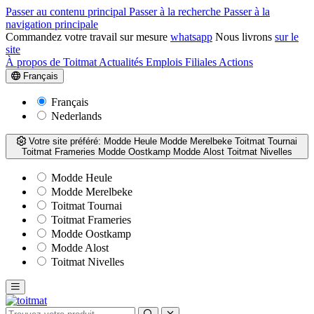
Passer au contenu principal
Passer à la recherche
Passer à la
navigation principale
Commandez votre travail sur mesure
whatsapp
Nous livrons
sur le
site
À propos de Toitmat
Actualités
Emplois
Filiales
Actions
Français
Français
Nederlands
Votre site préféré:
Modde Heule
Modde Merelbeke
Toitmat Tournai
Toitmat Frameries
Modde Oostkamp
Modde Alost
Toitmat Nivelles
Modde Heule
Modde Merelbeke
Toitmat Tournai
Toitmat Frameries
Modde Oostkamp
Modde Alost
Toitmat Nivelles