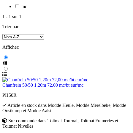
mc
1
-
1
sur
1
Trier par:
Afficher:
Chanfrein 50/50 1,20m 72,00 mc/bt eur/mc
PH50R
Article en stock
dans
Modde Heule
,
Modde Merelbeke
,
Modde
Oostkamp
et
Modde Aalst
Sur commande
dans
Toitmat Tournai
,
Toitmat Frameries
et
Toitmat Nivelles