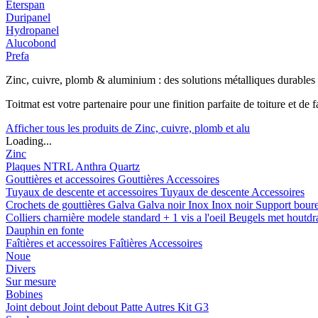
Eterspan
Duripanel
Hydropanel
Alucobond
Prefa
Zinc, cuivre, plomb & aluminium : des solutions métalliques durables
Toitmat est votre partenaire pour une finition parfaite de toiture et d
Afficher tous les produits de Zinc, cuivre, plomb et alu
Loading...
Zinc
Plaques
NTRL
Anthra
Quartz
Gouttières et accessoires
Gouttières
Accessoires
Tuyaux de descente et accessoires
Tuyaux de descente
Accessoires
Crochets de gouttières
Galva
Galva noir
Inox
Inox noir
Support bour
Colliers charnière
modele standard + 1 vis a l'oeil
Beugels met houtd
Dauphin en fonte
Faîtières et accessoires
Faîtières
Accessoires
Noue
Divers
Sur mesure
Bobines
Joint debout
Joint debout
Patte
Autres
Kit G3