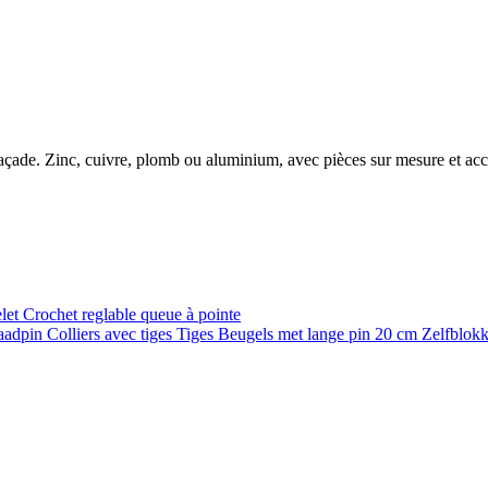
e façade. Zinc, cuivre, plomb ou aluminium, avec pièces sur mesure et ac
elet
Crochet reglable queue à pointe
raadpin
Colliers avec tiges
Tiges
Beugels met lange pin 20 cm
Zelfblok