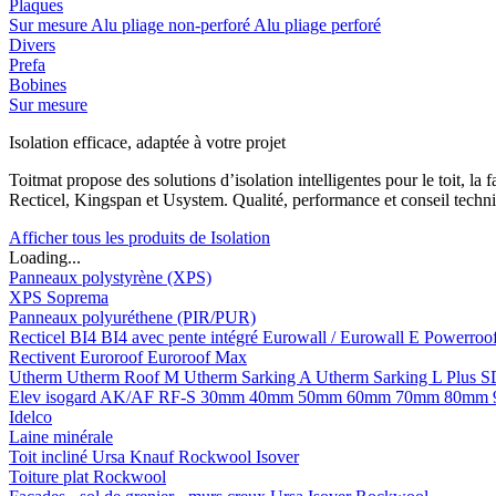
Plaques
Sur mesure
Alu pliage non-perforé
Alu pliage perforé
Divers
Prefa
Bobines
Sur mesure
Isolation efficace, adaptée à votre projet
Toitmat propose des solutions d’isolation intelligentes pour le toit, 
Recticel, Kingspan et Usystem. Qualité, performance et conseil techni
Afficher tous les produits de Isolation
Loading...
Panneaux polystyrène (XPS)
XPS Soprema
Panneaux polyuréthene (PIR/PUR)
Recticel
BI4
BI4 avec pente intégré
Eurowall / Eurowall E
Powerroo
Rectivent
Euroroof
Euroroof Max
Utherm
Utherm Roof M
Utherm Sarking A
Utherm Sarking L Plus 
Elev isogard AK/AF RF-S
30mm
40mm
50mm
60mm
70mm
80mm
Idelco
Laine minérale
Toit incliné
Ursa
Knauf
Rockwool
Isover
Toiture plat
Rockwool