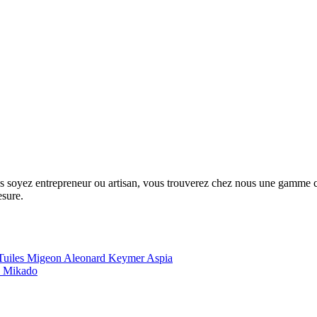
us soyez entrepreneur ou artisan, vous trouverez chez nous une gamme com
esure.
Tuiles Migeon
Aleonard
Keymer
Aspia
e
Mikado