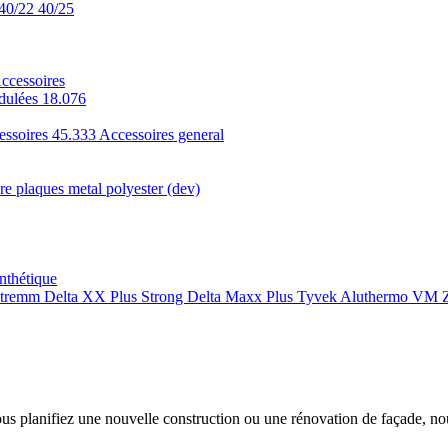
40/22
40/25
ccessoires
dulées 18.076
essoires 45.333
Accessoires general
e plaques metal polyester (dev)
nthétique
xtremm
Delta XX Plus Strong
Delta Maxx Plus
Tyvek
Aluthermo
VM Z
ous planifiez une nouvelle construction ou une rénovation de façade, n