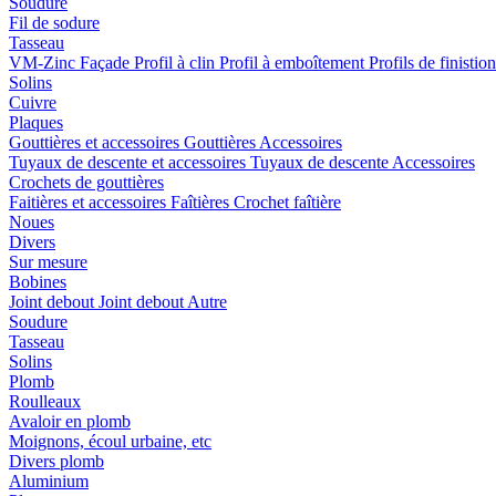
Soudure
Fil de sodure
Tasseau
VM-Zinc Façade
Profil à clin
Profil à emboîtement
Profils de finistio
Solins
Cuivre
Plaques
Gouttières et accessoires
Gouttières
Accessoires
Tuyaux de descente et accessoires
Tuyaux de descente
Accessoires
Crochets de gouttières
Faitières et accessoires
Faîtières
Crochet faîtière
Noues
Divers
Sur mesure
Bobines
Joint debout
Joint debout
Autre
Soudure
Tasseau
Solins
Plomb
Roulleaux
Avaloir en plomb
Moignons, écoul urbaine, etc
Divers plomb
Aluminium