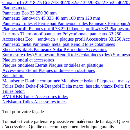
Cupa
25/15
25/18
27/16
27/18
30/20
32/22
35/20
35/22
35/25
40/20
Plaques metal
Panneaux Eco 33.250
30 mm
Panneaux Sandwich 45.333
40 mm
100 mm
120 mm
Panneaux Tuiles et Permapan
Panneaux Tuiles
Panneaux Permapan
A
Plaques profil
Plaques profil 33.250
Plaques profil 45.333
Plaques on
Lucarnes
Thermoroof panneaux
Polycarbonate panneaux 33.250
Accessoires Eco + sandwich + plaques profil
Accessoires 33.250
Acc
Panneaux metal
Panneaux metal plat
Renolit toles colaminees
Sheetah Klikfels
Panneaux
Solar PV module
Accessoires
Sur mesure (dev)
Sur mesure Renolit toles colaminees (dev)
Sur mesur
Plaques ondul et accessoires
Plaques ondulees
Eternit
Plaques ondulées en plastique
Accessoires
Eternit
Plaques ondulées en plastiques
Sous-toiture
Menuiserite
Double comprimée
Menuiserite isolant
Plaques en mat sy
Folies
Delta
Delta-Fol-Dragofol
Delta maxx, fassade, vitaxx
Delta E
Tuiles beton
BMI-RBB
Tuiles
Accessoires tuiles
Nelskamp
Tuiles
Accessoires tuiles
Tout pour votre façade
Toitmat est votre partenaire grossiste en matériaux de bardage. Que v
d’accessoires. Qualité et accompagnement technique garantis.