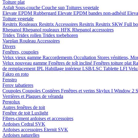
Toiture plat
Asfalt
Sous-couche
Couche sup
Toitures vegetale
Elevate EPDM Rubbergard
Elevate EPDM bandes non-adhésif
Elev
Toiture vegetale
Resitrix
Rouleaux Resitrix
Accessoires Resitrix
Resitrix SKW Full b
Rhepanol
Rhepanol rouleaux HFK
Rhepanol accessoires
Tridex
Tridex rollen
Tridex toebehoren
Vaeplan
Rouleau
Accessoires
Divers
Fenêtres, coupoles
Velux vieux gamme
Raccordements
Occultation
Stores vénitiens, Mo
Velux nouveau gamme
Fenêtres de toît incliné
Fenêtres toiture plat
Ra
de remplacement IPL
Habillage intérieur LSB/LSC
Tablette LFI
Velu
Fakro en roto
Fenstro
Ferov tabatieres
Coupoles
Coupoles
Costières
Fenêtres et verins
Skylux I Window 2
S
Verrières et Plaques de véranda
Pergolux
Autres fenêtres de toit
Fenêtre de toit Luxlight
Fibres-ciment ardoises et accessoires
Ardoises
Cedral
SVK
Ardoises accessoires
Eternit
SVK
Ardoises naturelles