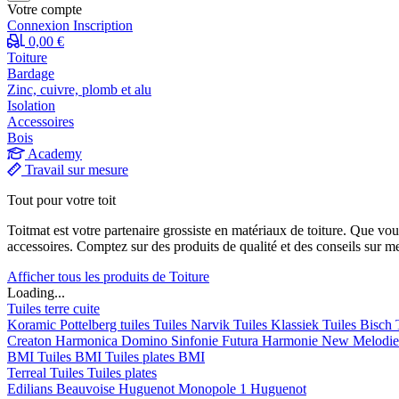
Votre compte
Connexion
Inscription
0,00 €
Toiture
Bardage
Zinc, cuivre, plomb et alu
Isolation
Accessoires
Bois
Academy
Travail sur mesure
Tout pour votre toit
Toitmat est votre partenaire grossiste en matériaux de toiture. Que vo
accessoires. Comptez sur des produits de qualité et des conseils sur m
Afficher tous les produits de Toiture
Loading...
Tuiles terre cuite
Koramic
Pottelberg tuiles
Tuiles Narvik
Tuiles Klassiek
Tuiles Bisch
Creaton
Harmonica
Domino
Sinfonie
Futura
Harmonie New
Melodi
BMI
Tuiles BMI
Tuiles plates BMI
Terreal
Tuiles
Tuiles plates
Edilians
Beauvoise Huguenot
Monopole 1 Huguenot