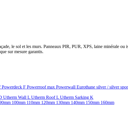
la façade, le sol et les murs. Panneaux PIR, PUR, XPS, laine minérale ou
que sur mesure garantis.
f
Powerdeck F
Powerroof max
Powerwall
Eurothane silver / silver sp
SD
Utherm Wall L
Utherm Roof L
Utherm Sarking K
90mm
100mm
110mm
120mm
130mm
140mm
150mm
160mm