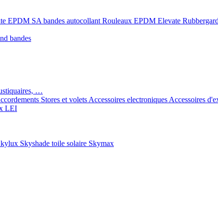
ate EPDM SA bandes autocollant
Rouleaux EPDM Elevate Rubbergar
ond bandes
ustiquaires, …
ccordements
Stores et volets
Accessoires electroniques
Accessoires d'e
x LEI
kylux Skyshade toile solaire
Skymax