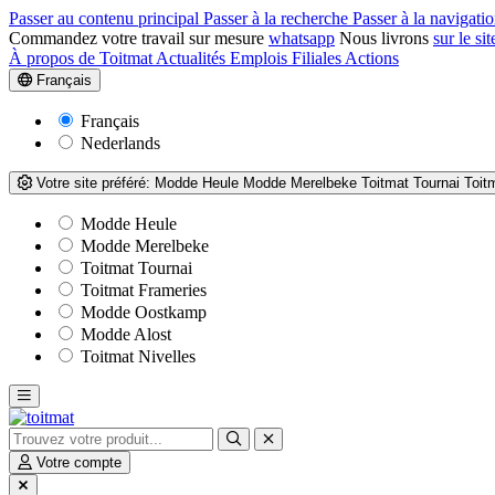
Passer au contenu principal
Passer à la recherche
Passer à la navigatio
Commandez votre travail sur mesure
whatsapp
Nous livrons
sur le sit
À propos de Toitmat
Actualités
Emplois
Filiales
Actions
Français
Français
Nederlands
Votre site préféré:
Modde Heule
Modde Merelbeke
Toitmat Tournai
Toit
Modde Heule
Modde Merelbeke
Toitmat Tournai
Toitmat Frameries
Modde Oostkamp
Modde Alost
Toitmat Nivelles
Votre compte