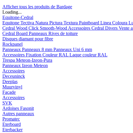
Afficher tous les produits de Bardage
Loading...
Equitone-Cedral
Equitone
Tectiva
Natura
Pictura
Textura
Paintboard
Linea
Coloura
L
Cedral
Wood
Click Smooth-Wood
Accessoires Cedral
Divers
Vente a
Cedral Board
Panneaux
Rives de toiture
Disques diamant pour fibre
Rockpanel
Panneaux
Panneaux 8 mm
Panneaux Uni 6 mm
Accessoires
Fixation Couleur RAL
Laque couleur RAL
Trespa Meteon-Izeon-Pura
Panneaux
Izeon
Meteon
Accessoires
Deceuninck
Deeplas
Muurvinyl
Façade
Accessoires
SVK
Ardoises Fasonit
Autres panneaux
Promatec
Eterboard
Eterbacker