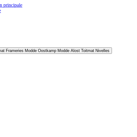
n principale
e
mat Frameries
Modde Oostkamp
Modde Alost
Toitmat Nivelles