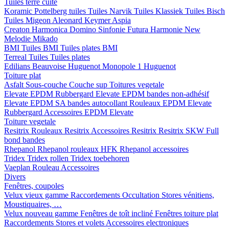
Tuiles terre cuite
Koramic
Pottelberg tuiles
Tuiles Narvik
Tuiles Klassiek
Tuiles Bisch
Tuiles Migeon
Aleonard
Keymer
Aspia
Creaton
Harmonica
Domino
Sinfonie
Futura
Harmonie New
Melodie
Mikado
BMI
Tuiles BMI
Tuiles plates BMI
Terreal
Tuiles
Tuiles plates
Edilians
Beauvoise Huguenot
Monopole 1 Huguenot
Toiture plat
Asfalt
Sous-couche
Couche sup
Toitures vegetale
Elevate EPDM Rubbergard
Elevate EPDM bandes non-adhésif
Elevate EPDM SA bandes autocollant
Rouleaux EPDM Elevate
Rubbergard
Accessoires EPDM Elevate
Toiture vegetale
Resitrix
Rouleaux Resitrix
Accessoires Resitrix
Resitrix SKW Full
bond bandes
Rhepanol
Rhepanol rouleaux HFK
Rhepanol accessoires
Tridex
Tridex rollen
Tridex toebehoren
Vaeplan
Rouleau
Accessoires
Divers
Fenêtres, coupoles
Velux vieux gamme
Raccordements
Occultation
Stores vénitiens,
Moustiquaires, …
Velux nouveau gamme
Fenêtres de toît incliné
Fenêtres toiture plat
Raccordements
Stores et volets
Accessoires electroniques