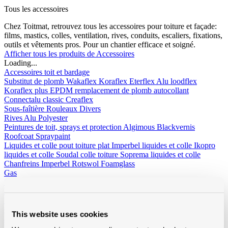
Tous les accessoires
Chez Toitmat, retrouvez tous les accessoires pour toiture et façade:
films, mastics, colles, ventilation, rives, conduits, escaliers, fixations,
outils et vêtements pros. Pour un chantier efficace et soigné.
Afficher tous les produits de Accessoires
Loading...
Accessoires toit et bardage
Substitut de plomb
Wakaflex
Koraflex
Eterflex
Alu loodflex
Koraflex plus
EPDM remplacement de plomb autocollant
Connectalu classic
Creaflex
Sous-faîtière
Rouleaux
Divers
Rives
Alu
Polyester
Peintures de toit, sprays et protection
Algimous
Blackvernis
Roofcoat
Spraypaint
Liquides et colle pout toiture plat
Imperbel liquides et colle
Ikopro
liquides et colle
Soudal colle toiture
Soprema liquides et colle
Chanfreins
Imperbel
Rotswol
Foamglass
Gas
Silicone, kit, tapes
Silicone, kit, colle
Bandes-tapes
Solid John
Hybrid Polymeer
Imperméabilisation
fillcoat
polycolorit
varia
Gouttières plastique, RWA
Gouttières
RWA
PE tuyaux et
This website uses cookies
accessoires
Ventilation
Simple paroi
Double paroi
Sonovent
Multivent
Nicoll