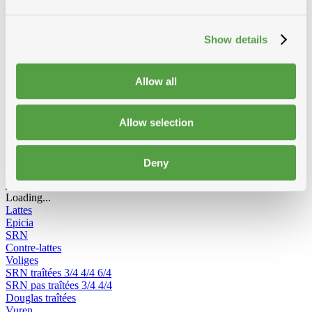
Vêtements et Chaussures
Equipement de chantier
Echelles et passerelles de travail
Echelles 2-parties convertibles
Echelles 3-parties convertibles
Escabeau double
Escabeau
Show details
Echafaudage Roulant
Echafaudage pliable
Passerelle de travail
Echelles de toit
Accessoires pour echelles
Radios de chantier
Allow all
Tout pour le bois
Allow selection
Chevrons, voliges, lattes, lambris ou panneaux : Toitmat propose
une large gamme de bois adaptés à chaque application. Plusieurs
essences, traitées ou non, pour une qualité durable, prête à poser sur
toiture ou façade.
Deny
Afficher tous les produits de Bois
Loading...
Lattes
Epicia
SRN
Contre-lattes
Voliges
SRN traîtées
3/4
4/4
6/4
SRN pas traîtées
3/4
4/4
Douglas traîtées
Vuren