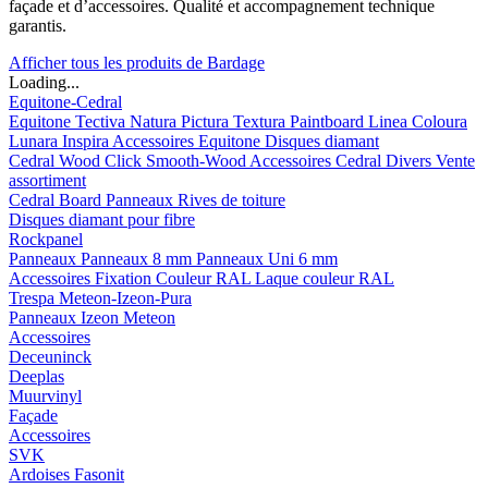
façade et d’accessoires. Qualité et accompagnement technique
garantis.
Afficher tous les produits de Bardage
Loading...
Equitone-Cedral
Equitone
Tectiva
Natura
Pictura
Textura
Paintboard
Linea
Coloura
Lunara
Inspira
Accessoires Equitone
Disques diamant
Cedral
Wood
Click Smooth-Wood
Accessoires Cedral
Divers
Vente
assortiment
Cedral Board
Panneaux
Rives de toiture
Disques diamant pour fibre
Rockpanel
Panneaux
Panneaux 8 mm
Panneaux Uni 6 mm
Accessoires
Fixation Couleur RAL
Laque couleur RAL
Trespa Meteon-Izeon-Pura
Panneaux
Izeon
Meteon
Accessoires
Deceuninck
Deeplas
Muurvinyl
Façade
Accessoires
SVK
Ardoises Fasonit