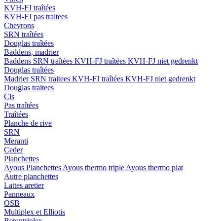
KVH-FJ traîtées
KVH-FJ pas traitees
Chevrons
SRN traîtées
Douglas traîtées
Baddens, madrier
Baddens
SRN traîtées
KVH-FJ traîtées
KVH-FJ niet gedrenkt
Douglas traîtées
Madrier
SRN traitees
KVH-FJ traîtées
KVH-FJ niet gedrenkt
Douglas traitees
Cls
Pas traîtées
Traîtées
Planche de rive
SRN
Meranti
Ceder
Planchettes
Ayous Planchettes
Ayous thermo triple
Ayous thermo plat
Autre planchettes
Lattes aretier
Panneaux
OSB
Multiplex et Elliotis
Betontriplex