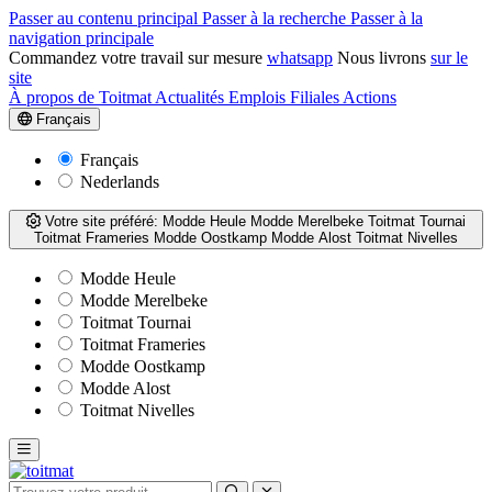
Passer au contenu principal
Passer à la recherche
Passer à la
navigation principale
Commandez votre travail sur mesure
whatsapp
Nous livrons
sur le
site
À propos de Toitmat
Actualités
Emplois
Filiales
Actions
Français
Français
Nederlands
Votre site préféré:
Modde Heule
Modde Merelbeke
Toitmat Tournai
Toitmat Frameries
Modde Oostkamp
Modde Alost
Toitmat Nivelles
Modde Heule
Modde Merelbeke
Toitmat Tournai
Toitmat Frameries
Modde Oostkamp
Modde Alost
Toitmat Nivelles