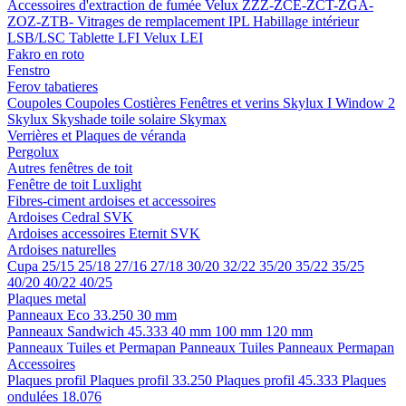
Accessoires d'extraction de fumée
Velux ZZZ-ZCE-ZCT-ZGA-
ZOZ-ZTB-
Vitrages de remplacement IPL
Habillage intérieur
LSB/LSC
Tablette LFI
Velux LEI
Fakro en roto
Fenstro
Ferov tabatieres
Coupoles
Coupoles
Costières
Fenêtres et verins
Skylux I Window 2
Skylux Skyshade toile solaire
Skymax
Verrières et Plaques de véranda
Pergolux
Autres fenêtres de toit
Fenêtre de toit Luxlight
Fibres-ciment ardoises et accessoires
Ardoises
Cedral
SVK
Ardoises accessoires
Eternit
SVK
Ardoises naturelles
Cupa
25/15
25/18
27/16
27/18
30/20
32/22
35/20
35/22
35/25
40/20
40/22
40/25
Plaques metal
Panneaux Eco 33.250
30 mm
Panneaux Sandwich 45.333
40 mm
100 mm
120 mm
Panneaux Tuiles et Permapan
Panneaux Tuiles
Panneaux Permapan
Accessoires
Plaques profil
Plaques profil 33.250
Plaques profil 45.333
Plaques
ondulées 18.076