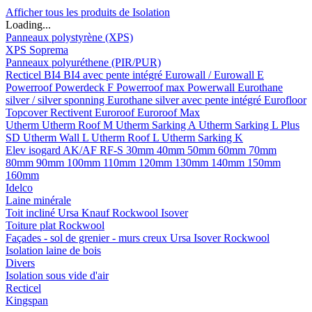
Afficher tous les produits de Isolation
Loading...
Panneaux polystyrène (XPS)
XPS Soprema
Panneaux polyuréthene (PIR/PUR)
Recticel
BI4
BI4 avec pente intégré
Eurowall / Eurowall E
Powerroof
Powerdeck F
Powerroof max
Powerwall
Eurothane
silver / silver sponning
Eurothane silver avec pente intégré
Eurofloor
Topcover
Rectivent
Euroroof
Euroroof Max
Utherm
Utherm Roof M
Utherm Sarking A
Utherm Sarking L Plus
SD
Utherm Wall L
Utherm Roof L
Utherm Sarking K
Elev isogard AK/AF RF-S
30mm
40mm
50mm
60mm
70mm
80mm
90mm
100mm
110mm
120mm
130mm
140mm
150mm
160mm
Idelco
Laine minérale
Toit incliné
Ursa
Knauf
Rockwool
Isover
Toiture plat
Rockwool
Façades - sol de grenier - murs creux
Ursa
Isover
Rockwool
Isolation laine de bois
Divers
Isolation sous vide d'air
Recticel
Kingspan