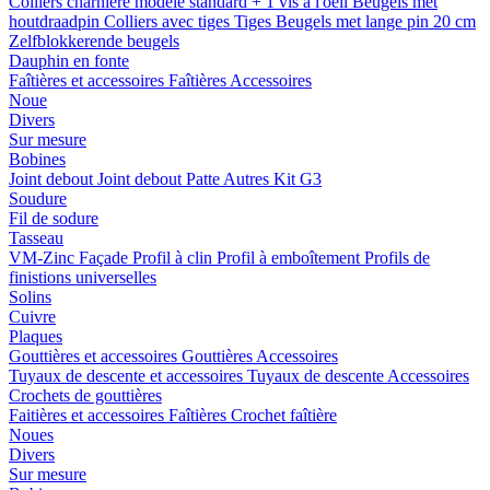
Colliers charnière
modele standard + 1 vis a l'oeil
Beugels met
houtdraadpin
Colliers avec tiges
Tiges
Beugels met lange pin 20 cm
Zelfblokkerende beugels
Dauphin en fonte
Faîtières et accessoires
Faîtières
Accessoires
Noue
Divers
Sur mesure
Bobines
Joint debout
Joint debout
Patte
Autres
Kit G3
Soudure
Fil de sodure
Tasseau
VM-Zinc Façade
Profil à clin
Profil à emboîtement
Profils de
finistions universelles
Solins
Cuivre
Plaques
Gouttières et accessoires
Gouttières
Accessoires
Tuyaux de descente et accessoires
Tuyaux de descente
Accessoires
Crochets de gouttières
Faitières et accessoires
Faîtières
Crochet faîtière
Noues
Divers
Sur mesure