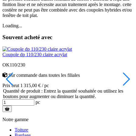
finition lisse et ne nécessite aucun traitement après le montage. cette
costière ne peut pas être combinée avec des coupoles hybrides et/ou
fenêtre de toit plat.
Loading...
Souvent acheté avec
Coupole dp 110/230 claire acrylat
S
OK110/230
Sur commande
dans toutes les filiales
Prix brut 1 315,00 € / pc
P
Quantité de produit : Entrez la quantité souhaitée ou utilisez les
Q
boutons pour augmenter ou diminuer la quantité.
pc
Notre gamme
Toiture
Bardage