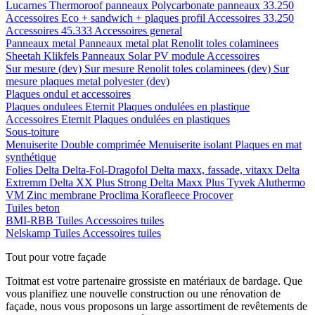
Lucarnes
Thermoroof panneaux
Polycarbonate panneaux 33.250
Accessoires Eco + sandwich + plaques profil
Accessoires 33.250
Accessoires 45.333
Accessoires general
Panneaux metal
Panneaux metal plat
Renolit toles colaminees
Sheetah Klikfels
Panneaux
Solar PV module
Accessoires
Sur mesure (dev)
Sur mesure Renolit toles colaminees (dev)
Sur
mesure plaques metal polyester (dev)
Plaques ondul et accessoires
Plaques ondulees
Eternit
Plaques ondulées en plastique
Accessoires
Eternit
Plaques ondulées en plastiques
Sous-toiture
Menuiserite
Double comprimée
Menuiserite isolant
Plaques en mat
synthétique
Folies
Delta
Delta-Fol-Dragofol
Delta maxx, fassade, vitaxx
Delta
Extremm
Delta XX Plus Strong
Delta Maxx Plus
Tyvek
Aluthermo
VM Zinc membrane
Proclima
Korafleece
Procover
Tuiles beton
BMI-RBB
Tuiles
Accessoires tuiles
Nelskamp
Tuiles
Accessoires tuiles
Tout pour votre façade
Toitmat est votre partenaire grossiste en matériaux de bardage. Que
vous planifiez une nouvelle construction ou une rénovation de
façade, nous vous proposons un large assortiment de revêtements de