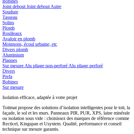
Bobines
Joint debout
Joint debout
Autre
Soudure
Tasseau
Solins
Plomb
Roulleaux
Avaloir en plomb
Moignons, écoul urbaine, etc
Divers plomb
Aluminium
Plaques
Sur mesure
Alu pliage non-perforé
Alu pliage perforé
Divers
Prefa
Bobines
Sur mesure
Isolation efficace, adaptée à votre projet
Toitmat propose des solutions d’isolation intelligentes pour le toit, la
façade, le sol et les murs. Panneaux PIR, PUR, XPS, laine minérale
ou isolation sous vide : choisissez des marques de référence comme
Recticel, Kingspan et Usystem. Qualité, performance et conseil
technique sur mesure garantis.