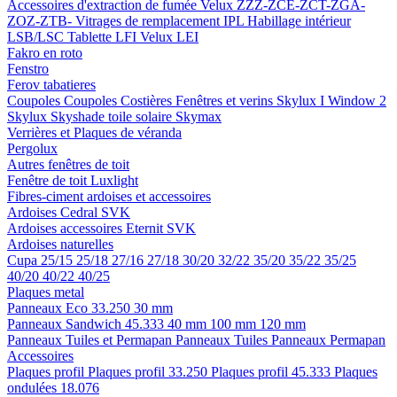
Accessoires d'extraction de fumée
Velux ZZZ-ZCE-ZCT-ZGA-
ZOZ-ZTB-
Vitrages de remplacement IPL
Habillage intérieur
LSB/LSC
Tablette LFI
Velux LEI
Fakro en roto
Fenstro
Ferov tabatieres
Coupoles
Coupoles
Costières
Fenêtres et verins
Skylux I Window 2
Skylux Skyshade toile solaire
Skymax
Verrières et Plaques de véranda
Pergolux
Autres fenêtres de toit
Fenêtre de toit Luxlight
Fibres-ciment ardoises et accessoires
Ardoises
Cedral
SVK
Ardoises accessoires
Eternit
SVK
Ardoises naturelles
Cupa
25/15
25/18
27/16
27/18
30/20
32/22
35/20
35/22
35/25
40/20
40/22
40/25
Plaques metal
Panneaux Eco 33.250
30 mm
Panneaux Sandwich 45.333
40 mm
100 mm
120 mm
Panneaux Tuiles et Permapan
Panneaux Tuiles
Panneaux Permapan
Accessoires
Plaques profil
Plaques profil 33.250
Plaques profil 45.333
Plaques
ondulées 18.076