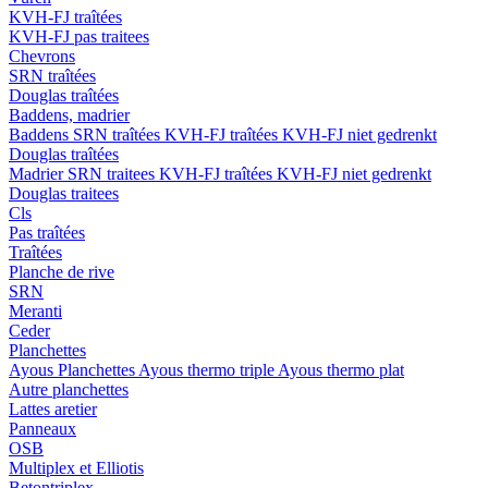
KVH-FJ traîtées
KVH-FJ pas traitees
Chevrons
SRN traîtées
Douglas traîtées
Baddens, madrier
Baddens
SRN traîtées
KVH-FJ traîtées
KVH-FJ niet gedrenkt
Douglas traîtées
Madrier
SRN traitees
KVH-FJ traîtées
KVH-FJ niet gedrenkt
Douglas traitees
Cls
Pas traîtées
Traîtées
Planche de rive
SRN
Meranti
Ceder
Planchettes
Ayous Planchettes
Ayous thermo triple
Ayous thermo plat
Autre planchettes
Lattes aretier
Panneaux
OSB
Multiplex et Elliotis
Betontriplex