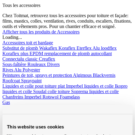
Tous les accessoires
Chez Toitmat, retrouvez tous les accessoires pour toiture et façade:
films, mastics, colles, ventilation, rives, conduits, escaliers, fixations,
outils et vêtements pros. Pour un chantier efficace et soigné.
Afficher tous les produits de Accessoires
Loading...
Accessoires toit et bardage
Substitut de plomb
Wakaflex
Koraflex
Eterflex
Alu loodflex
Koraflex plus
EPDM remplacement de plomb autocollant
Connectalu classic
Creaflex
Sous-faîtière
Rouleaux
Divers
Rives
Alu
Polyester
Peintures de toit, sprays et protection
Algimous
Blackvernis
Roofcoat
Spraypaint
Liquides et colle pout toiture plat
Imperbel liquides et colle
Ikopro
liquides et colle
Soudal colle toiture
Soprema liquides et colle
Chanfreins
Imperbel
Rotswol
Foamglass
Gas
Silicone, kit, tapes
Silicone, kit, colle
Bandes-tapes
Solid John
Hybrid Polymeer
Imperméabilisation
fillcoat
polycolorit
varia
Gouttières plastique, RWA
Gouttières
RWA
PE tuyaux et
This website uses cookies
accessoires
Ventilation
Simple paroi
Double paroi
Sonovent
Multivent
Nicoll