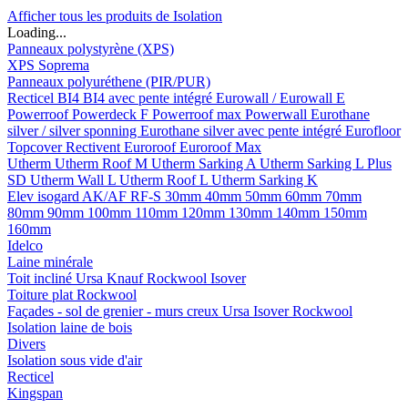
Afficher tous les produits de Isolation
Loading...
Panneaux polystyrène (XPS)
XPS Soprema
Panneaux polyuréthene (PIR/PUR)
Recticel
BI4
BI4 avec pente intégré
Eurowall / Eurowall E
Powerroof
Powerdeck F
Powerroof max
Powerwall
Eurothane
silver / silver sponning
Eurothane silver avec pente intégré
Eurofloor
Topcover
Rectivent
Euroroof
Euroroof Max
Utherm
Utherm Roof M
Utherm Sarking A
Utherm Sarking L Plus
SD
Utherm Wall L
Utherm Roof L
Utherm Sarking K
Elev isogard AK/AF RF-S
30mm
40mm
50mm
60mm
70mm
80mm
90mm
100mm
110mm
120mm
130mm
140mm
150mm
160mm
Idelco
Laine minérale
Toit incliné
Ursa
Knauf
Rockwool
Isover
Toiture plat
Rockwool
Façades - sol de grenier - murs creux
Ursa
Isover
Rockwool
Isolation laine de bois
Divers
Isolation sous vide d'air
Recticel
Kingspan