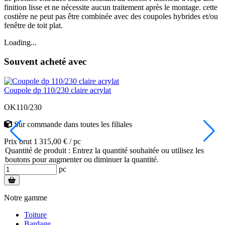
finition lisse et ne nécessite aucun traitement après le montage. cette
costière ne peut pas être combinée avec des coupoles hybrides et/ou
fenêtre de toit plat.
Loading...
Souvent acheté avec
Coupole dp 110/230 claire acrylat
S
OK110/230
Sur commande
dans toutes les filiales
Prix brut 1 315,00 € / pc
P
Quantité de produit : Entrez la quantité souhaitée ou utilisez les
Q
boutons pour augmenter ou diminuer la quantité.
pc
Notre gamme
Toiture
Bardage