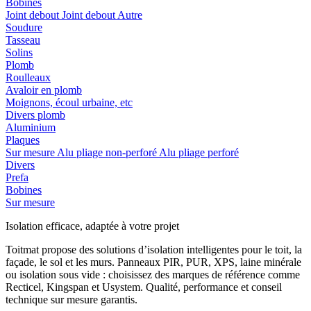
Bobines
Joint debout
Joint debout
Autre
Soudure
Tasseau
Solins
Plomb
Roulleaux
Avaloir en plomb
Moignons, écoul urbaine, etc
Divers plomb
Aluminium
Plaques
Sur mesure
Alu pliage non-perforé
Alu pliage perforé
Divers
Prefa
Bobines
Sur mesure
Isolation efficace, adaptée à votre projet
Toitmat propose des solutions d’isolation intelligentes pour le toit, la
façade, le sol et les murs. Panneaux PIR, PUR, XPS, laine minérale
ou isolation sous vide : choisissez des marques de référence comme
Recticel, Kingspan et Usystem. Qualité, performance et conseil
technique sur mesure garantis.