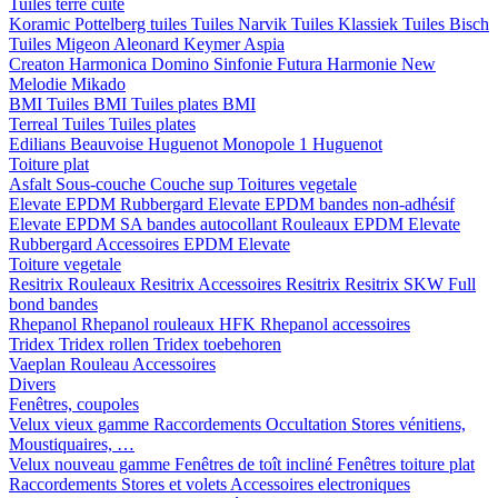
Tuiles terre cuite
Koramic
Pottelberg tuiles
Tuiles Narvik
Tuiles Klassiek
Tuiles Bisch
Tuiles Migeon
Aleonard
Keymer
Aspia
Creaton
Harmonica
Domino
Sinfonie
Futura
Harmonie New
Melodie
Mikado
BMI
Tuiles BMI
Tuiles plates BMI
Terreal
Tuiles
Tuiles plates
Edilians
Beauvoise Huguenot
Monopole 1 Huguenot
Toiture plat
Asfalt
Sous-couche
Couche sup
Toitures vegetale
Elevate EPDM Rubbergard
Elevate EPDM bandes non-adhésif
Elevate EPDM SA bandes autocollant
Rouleaux EPDM Elevate
Rubbergard
Accessoires EPDM Elevate
Toiture vegetale
Resitrix
Rouleaux Resitrix
Accessoires Resitrix
Resitrix SKW Full
bond bandes
Rhepanol
Rhepanol rouleaux HFK
Rhepanol accessoires
Tridex
Tridex rollen
Tridex toebehoren
Vaeplan
Rouleau
Accessoires
Divers
Fenêtres, coupoles
Velux vieux gamme
Raccordements
Occultation
Stores vénitiens,
Moustiquaires, …
Velux nouveau gamme
Fenêtres de toît incliné
Fenêtres toiture plat
Raccordements
Stores et volets
Accessoires electroniques