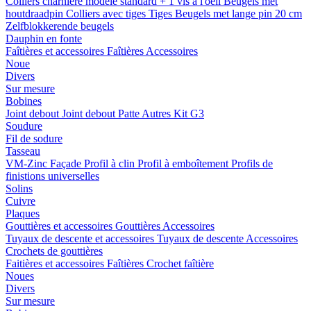
Colliers charnière
modele standard + 1 vis a l'oeil
Beugels met
houtdraadpin
Colliers avec tiges
Tiges
Beugels met lange pin 20 cm
Zelfblokkerende beugels
Dauphin en fonte
Faîtières et accessoires
Faîtières
Accessoires
Noue
Divers
Sur mesure
Bobines
Joint debout
Joint debout
Patte
Autres
Kit G3
Soudure
Fil de sodure
Tasseau
VM-Zinc Façade
Profil à clin
Profil à emboîtement
Profils de
finistions universelles
Solins
Cuivre
Plaques
Gouttières et accessoires
Gouttières
Accessoires
Tuyaux de descente et accessoires
Tuyaux de descente
Accessoires
Crochets de gouttières
Faitières et accessoires
Faîtières
Crochet faîtière
Noues
Divers
Sur mesure