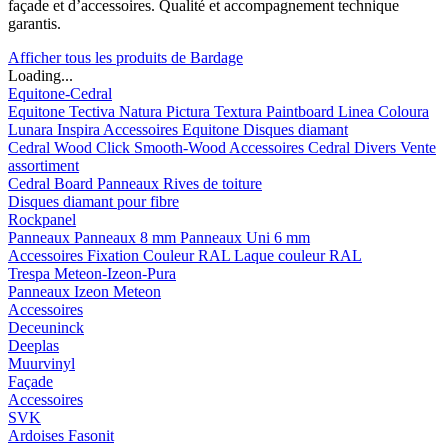
façade et d’accessoires. Qualité et accompagnement technique
garantis.
Afficher tous les produits de Bardage
Loading...
Equitone-Cedral
Equitone
Tectiva
Natura
Pictura
Textura
Paintboard
Linea
Coloura
Lunara
Inspira
Accessoires Equitone
Disques diamant
Cedral
Wood
Click Smooth-Wood
Accessoires Cedral
Divers
Vente
assortiment
Cedral Board
Panneaux
Rives de toiture
Disques diamant pour fibre
Rockpanel
Panneaux
Panneaux 8 mm
Panneaux Uni 6 mm
Accessoires
Fixation Couleur RAL
Laque couleur RAL
Trespa Meteon-Izeon-Pura
Panneaux
Izeon
Meteon
Accessoires
Deceuninck
Deeplas
Muurvinyl
Façade
Accessoires
SVK
Ardoises Fasonit