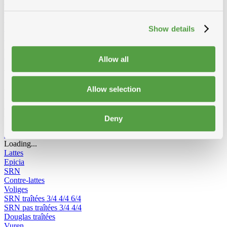
Vêtements et Chaussures
Equipement de chantier
Echelles et passerelles de travail
Echelles 2-parties convertibles
Echelles 3-parties convertibles
Escabeau double
Escabeau
Show details
Echafaudage Roulant
Echafaudage pliable
Passerelle de travail
Echelles de toit
Accessoires pour echelles
Radios de chantier
Allow all
Tout pour le bois
Allow selection
Chevrons, voliges, lattes, lambris ou panneaux : Toitmat propose
une large gamme de bois adaptés à chaque application. Plusieurs
essences, traitées ou non, pour une qualité durable, prête à poser sur
toiture ou façade.
Deny
Afficher tous les produits de Bois
Loading...
Lattes
Epicia
SRN
Contre-lattes
Voliges
SRN traîtées
3/4
4/4
6/4
SRN pas traîtées
3/4
4/4
Douglas traîtées
Vuren