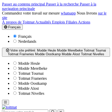
Passer au contenu principal
Passer à la recherche
Passer à la
navigation principale
Commandez votre travail sur mesure
whatsapp
Nous livrons
sur le
site
À propos de Toitmat
Actualités
Emplois
Filiales
Actions
Français
Français
Nederlands
Votre site préféré:
Modde Heule
Modde Merelbeke
Toitmat Tournai
Toitmat Frameries
Modde Oostkamp
Modde Alost
Toitmat Nivelles
Modde Heule
Modde Merelbeke
Toitmat Tournai
Toitmat Frameries
Modde Oostkamp
Modde Alost
Toitmat Nivelles