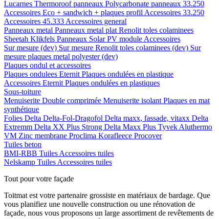
Lucarnes
Thermoroof panneaux
Polycarbonate panneaux 33.250
Accessoires Eco + sandwich + plaques profil
Accessoires 33.250
Accessoires 45.333
Accessoires general
Panneaux metal
Panneaux metal plat
Renolit toles colaminees
Sheetah Klikfels
Panneaux
Solar PV module
Accessoires
Sur mesure (dev)
Sur mesure Renolit toles colaminees (dev)
Sur
mesure plaques metal polyester (dev)
Plaques ondul et accessoires
Plaques ondulees
Eternit
Plaques ondulées en plastique
Accessoires
Eternit
Plaques ondulées en plastiques
Sous-toiture
Menuiserite
Double comprimée
Menuiserite isolant
Plaques en mat
synthétique
Folies
Delta
Delta-Fol-Dragofol
Delta maxx, fassade, vitaxx
Delta
Extremm
Delta XX Plus Strong
Delta Maxx Plus
Tyvek
Aluthermo
VM Zinc membrane
Proclima
Korafleece
Procover
Tuiles beton
BMI-RBB
Tuiles
Accessoires tuiles
Nelskamp
Tuiles
Accessoires tuiles
Tout pour votre façade
Toitmat est votre partenaire grossiste en matériaux de bardage. Que
vous planifiez une nouvelle construction ou une rénovation de
façade, nous vous proposons un large assortiment de revêtements de