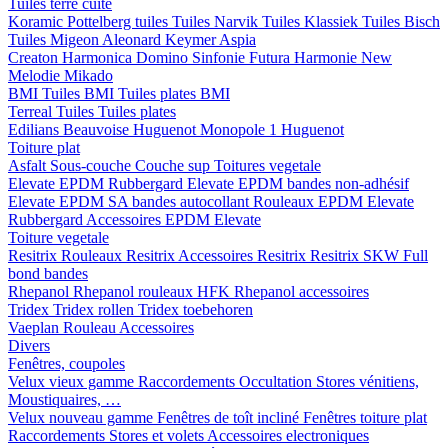
Tuiles terre cuite
Koramic
Pottelberg tuiles
Tuiles Narvik
Tuiles Klassiek
Tuiles Bisch
Tuiles Migeon
Aleonard
Keymer
Aspia
Creaton
Harmonica
Domino
Sinfonie
Futura
Harmonie New
Melodie
Mikado
BMI
Tuiles BMI
Tuiles plates BMI
Terreal
Tuiles
Tuiles plates
Edilians
Beauvoise Huguenot
Monopole 1 Huguenot
Toiture plat
Asfalt
Sous-couche
Couche sup
Toitures vegetale
Elevate EPDM Rubbergard
Elevate EPDM bandes non-adhésif
Elevate EPDM SA bandes autocollant
Rouleaux EPDM Elevate
Rubbergard
Accessoires EPDM Elevate
Toiture vegetale
Resitrix
Rouleaux Resitrix
Accessoires Resitrix
Resitrix SKW Full
bond bandes
Rhepanol
Rhepanol rouleaux HFK
Rhepanol accessoires
Tridex
Tridex rollen
Tridex toebehoren
Vaeplan
Rouleau
Accessoires
Divers
Fenêtres, coupoles
Velux vieux gamme
Raccordements
Occultation
Stores vénitiens,
Moustiquaires, …
Velux nouveau gamme
Fenêtres de toît incliné
Fenêtres toiture plat
Raccordements
Stores et volets
Accessoires electroniques