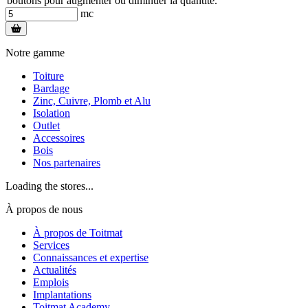
boutons pour augmenter ou diminuer la quantité.
mc
Notre gamme
Toiture
Bardage
Zinc, Cuivre, Plomb et Alu
Isolation
Outlet
Accessoires
Bois
Nos partenaires
Loading the stores...
À propos de nous
À propos de Toitmat
Services
Connaissances et expertise
Actualités
Emplois
Implantations
Toitmat Academy