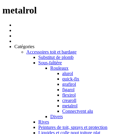
metalrol
Catégories
Accessoires toit et bardage
Substitut de plomb
Sous-faîtière
Rouleaux
alurol
quick-fix
grafirol
figarol
flexirol
crearoll
metalrol
Connectvent alu
Divers
Rives
Peintures de toit, sprays et protection
Liquides et colle pout toiture plat