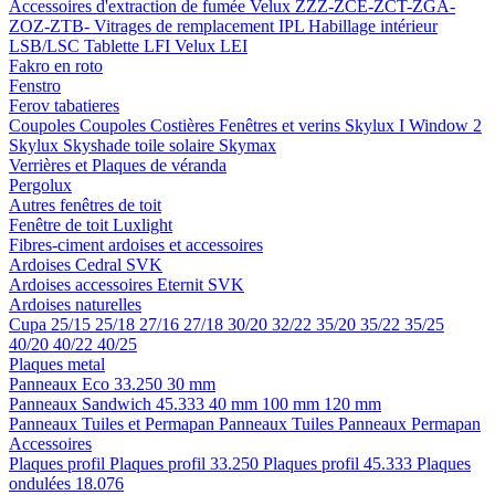
Accessoires d'extraction de fumée
Velux ZZZ-ZCE-ZCT-ZGA-
ZOZ-ZTB-
Vitrages de remplacement IPL
Habillage intérieur
LSB/LSC
Tablette LFI
Velux LEI
Fakro en roto
Fenstro
Ferov tabatieres
Coupoles
Coupoles
Costières
Fenêtres et verins
Skylux I Window 2
Skylux Skyshade toile solaire
Skymax
Verrières et Plaques de véranda
Pergolux
Autres fenêtres de toit
Fenêtre de toit Luxlight
Fibres-ciment ardoises et accessoires
Ardoises
Cedral
SVK
Ardoises accessoires
Eternit
SVK
Ardoises naturelles
Cupa
25/15
25/18
27/16
27/18
30/20
32/22
35/20
35/22
35/25
40/20
40/22
40/25
Plaques metal
Panneaux Eco 33.250
30 mm
Panneaux Sandwich 45.333
40 mm
100 mm
120 mm
Panneaux Tuiles et Permapan
Panneaux Tuiles
Panneaux Permapan
Accessoires
Plaques profil
Plaques profil 33.250
Plaques profil 45.333
Plaques
ondulées 18.076