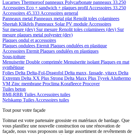
Lucarnes
Thermoroof panneaux
Polycarbonate panneaux 33.250
Accessoires Eco + sandwich + plaques profil
Accessoires 33.250
Accessoires 45.333
Accessoires general
Panneaux metal
Panneaux metal plat
Renolit toles colaminees
Sheetah Klikfels
Panneaux
Solar PV module
Accessoires
Sur mesure (dev)
Sur mesure Renolit toles colaminees (dev)
Sur
mesure plaques metal polyester (dev)
Plaques ondul et accessoires
Plaques ondulees
Eternit
Plaques ondulées en plastique
Accessoires
Eternit
Plaques ondulées en plastiques
Sous-toiture
Menuiserite
Double comprimée
Menuiserite isolant
Plaques en mat
synthétique
Folies
Delta
Delta-Fol-Dragofol
Delta maxx, fassade, vitaxx
Delta
Extremm
Delta XX Plus Strong
Delta Maxx Plus
Tyvek
Aluthermo
VM Zinc membrane
Proclima
Korafleece
Procover
Tuiles beton
BMI-RBB
Tuiles
Accessoires tuiles
Nelskamp
Tuiles
Accessoires tuiles
Tout pour votre façade
Toitmat est votre partenaire grossiste en matériaux de bardage. Que
vous planifiez une nouvelle construction ou une rénovation de
façade, nous vous proposons un large assortiment de revêtements de