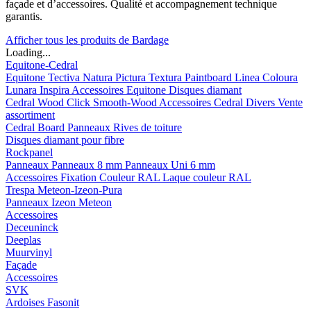
façade et d’accessoires. Qualité et accompagnement technique
garantis.
Afficher tous les produits de Bardage
Loading...
Equitone-Cedral
Equitone
Tectiva
Natura
Pictura
Textura
Paintboard
Linea
Coloura
Lunara
Inspira
Accessoires Equitone
Disques diamant
Cedral
Wood
Click Smooth-Wood
Accessoires Cedral
Divers
Vente
assortiment
Cedral Board
Panneaux
Rives de toiture
Disques diamant pour fibre
Rockpanel
Panneaux
Panneaux 8 mm
Panneaux Uni 6 mm
Accessoires
Fixation Couleur RAL
Laque couleur RAL
Trespa Meteon-Izeon-Pura
Panneaux
Izeon
Meteon
Accessoires
Deceuninck
Deeplas
Muurvinyl
Façade
Accessoires
SVK
Ardoises Fasonit