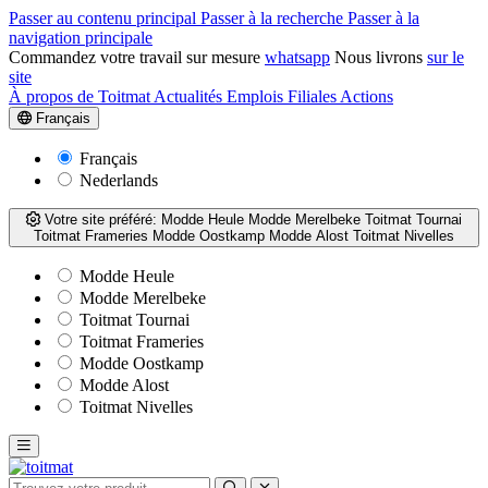
Passer au contenu principal
Passer à la recherche
Passer à la
navigation principale
Commandez votre travail sur mesure
whatsapp
Nous livrons
sur le
site
À propos de Toitmat
Actualités
Emplois
Filiales
Actions
Français
Français
Nederlands
Votre site préféré:
Modde Heule
Modde Merelbeke
Toitmat Tournai
Toitmat Frameries
Modde Oostkamp
Modde Alost
Toitmat Nivelles
Modde Heule
Modde Merelbeke
Toitmat Tournai
Toitmat Frameries
Modde Oostkamp
Modde Alost
Toitmat Nivelles