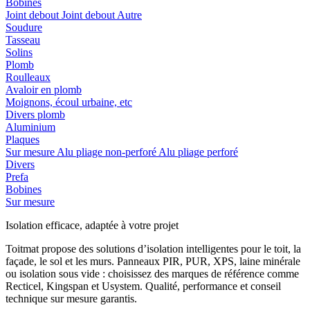
Bobines
Joint debout
Joint debout
Autre
Soudure
Tasseau
Solins
Plomb
Roulleaux
Avaloir en plomb
Moignons, écoul urbaine, etc
Divers plomb
Aluminium
Plaques
Sur mesure
Alu pliage non-perforé
Alu pliage perforé
Divers
Prefa
Bobines
Sur mesure
Isolation efficace, adaptée à votre projet
Toitmat propose des solutions d’isolation intelligentes pour le toit, la
façade, le sol et les murs. Panneaux PIR, PUR, XPS, laine minérale
ou isolation sous vide : choisissez des marques de référence comme
Recticel, Kingspan et Usystem. Qualité, performance et conseil
technique sur mesure garantis.