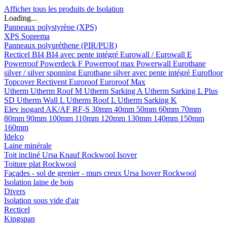
Afficher tous les produits de Isolation
Loading...
Panneaux polystyrène (XPS)
XPS Soprema
Panneaux polyuréthene (PIR/PUR)
Recticel
BI4
BI4 avec pente intégré
Eurowall / Eurowall E
Powerroof
Powerdeck F
Powerroof max
Powerwall
Eurothane
silver / silver sponning
Eurothane silver avec pente intégré
Eurofloor
Topcover
Rectivent
Euroroof
Euroroof Max
Utherm
Utherm Roof M
Utherm Sarking A
Utherm Sarking L Plus
SD
Utherm Wall L
Utherm Roof L
Utherm Sarking K
Elev isogard AK/AF RF-S
30mm
40mm
50mm
60mm
70mm
80mm
90mm
100mm
110mm
120mm
130mm
140mm
150mm
160mm
Idelco
Laine minérale
Toit incliné
Ursa
Knauf
Rockwool
Isover
Toiture plat
Rockwool
Façades - sol de grenier - murs creux
Ursa
Isover
Rockwool
Isolation laine de bois
Divers
Isolation sous vide d'air
Recticel
Kingspan