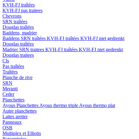
KVH-FJ traîtées
KVH-FJ pas traitees
Chevrons
SRN traîtées
Douglas traîtées
Baddens, madrier
Baddens
SRN traîtées
KVH-FJ traîtées
KVH-FJ niet gedrenkt
Douglas traîtées
Madrier
SRN traitees
KVH-FJ traîtées
KVH-FJ niet gedrenkt
Douglas traitees
Cls
Pas traîtées
Traîtées
Planche de rive
SRN
Meranti
Ceder
Planchettes
Ayous Planchettes
Ayous thermo triple
Ayous thermo plat
Autre planchettes
Lattes aretier
Panneaux
OSB
Multiplex et Elliotis
Betontriplex