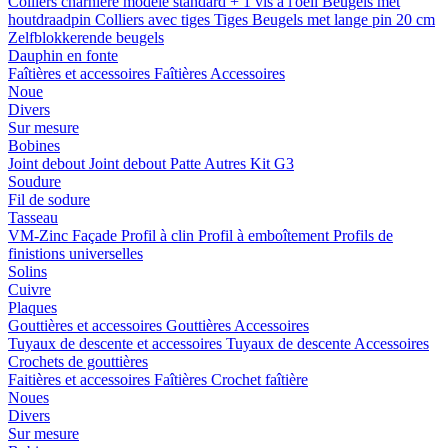
Colliers charnière
modele standard + 1 vis a l'oeil
Beugels met
houtdraadpin
Colliers avec tiges
Tiges
Beugels met lange pin 20 cm
Zelfblokkerende beugels
Dauphin en fonte
Faîtières et accessoires
Faîtières
Accessoires
Noue
Divers
Sur mesure
Bobines
Joint debout
Joint debout
Patte
Autres
Kit G3
Soudure
Fil de sodure
Tasseau
VM-Zinc Façade
Profil à clin
Profil à emboîtement
Profils de
finistions universelles
Solins
Cuivre
Plaques
Gouttières et accessoires
Gouttières
Accessoires
Tuyaux de descente et accessoires
Tuyaux de descente
Accessoires
Crochets de gouttières
Faitières et accessoires
Faîtières
Crochet faîtière
Noues
Divers
Sur mesure