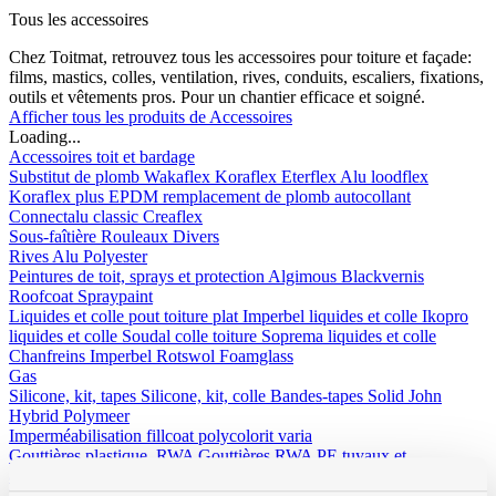
Tous les accessoires
Chez Toitmat, retrouvez tous les accessoires pour toiture et façade:
films, mastics, colles, ventilation, rives, conduits, escaliers, fixations,
outils et vêtements pros. Pour un chantier efficace et soigné.
Afficher tous les produits de Accessoires
Loading...
Accessoires toit et bardage
Substitut de plomb
Wakaflex
Koraflex
Eterflex
Alu loodflex
Koraflex plus
EPDM remplacement de plomb autocollant
Connectalu classic
Creaflex
Sous-faîtière
Rouleaux
Divers
Rives
Alu
Polyester
Peintures de toit, sprays et protection
Algimous
Blackvernis
Roofcoat
Spraypaint
Liquides et colle pout toiture plat
Imperbel liquides et colle
Ikopro
liquides et colle
Soudal colle toiture
Soprema liquides et colle
Chanfreins
Imperbel
Rotswol
Foamglass
Gas
Silicone, kit, tapes
Silicone, kit, colle
Bandes-tapes
Solid John
Hybrid Polymeer
Imperméabilisation
fillcoat
polycolorit
varia
Gouttières plastique, RWA
Gouttières
RWA
PE tuyaux et
accessoires
Ventilation
Simple paroi
Double paroi
Sonovent
Multivent
Nicoll