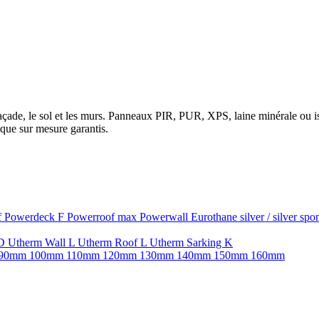
la façade, le sol et les murs. Panneaux PIR, PUR, XPS, laine minérale ou
que sur mesure garantis.
f
Powerdeck F
Powerroof max
Powerwall
Eurothane silver / silver sp
SD
Utherm Wall L
Utherm Roof L
Utherm Sarking K
90mm
100mm
110mm
120mm
130mm
140mm
150mm
160mm