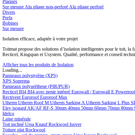
Plaques
Sur mesure
Alu pliage non-perforé
Alu pliage perforé
Divers
Prefa
Bobines
Sur mesure
Isolation efficace, adaptée à votre projet
Toitmat propose des solutions d’isolation intelligentes pour le toit, 
Recticel, Kingspan et Usystem. Qualité, performance et conseil techni
Afficher tous les produits de Isolation
Loading...
Panneaux polystyrène (XPS)
XPS Soprema
Panneaux polyuréthene (PIR/PUR)
Recticel
BI4
BI4 avec pente intégré
Eurowall / Eurowall E
Powerroo
Rectivent
Euroroof
Euroroof Max
Utherm
Utherm Roof M
Utherm Sarking A
Utherm Sarking L Plus 
Elev isogard AK/AF RF-S
30mm
40mm
50mm
60mm
70mm
80mm
Idelco
Laine minérale
Toit incliné
Ursa
Knauf
Rockwool
Isover
Toiture plat
Rockwool