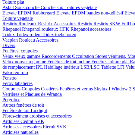
Toiture plat
Asfalt
Sous-couche
Couche sup
Toitures vegetale
Elevate EPDM Rubbergard
Elevate EPDM bandes non-adhésif
Elev
Toiture vegetale
Resitrix
Rouleaux Resitrix
Accessoires Resitrix
Resitrix SKW Full b
Rhepanol
Rhepanol rouleaux HFK
Rhepanol accessoires
Tridex
Tridex rollen
Tridex toebehoren
Vaeplan
Rouleau
Accessoires
Divers
Fenêtres, coupoles
Velux vieux gamme
Raccordements
Occultation
Stores vénitiens, Mo
Velux nouveau gamme
Fenêtres de toît incliné
Fenêtres toiture plat
Ra
de remplacement IPL
Habillage intérieur LSB/LSC
Tablette LFI
Velu
Fakro en roto
Fenstro
Ferov tabatieres
Coupoles
Coupoles
Costières
Fenêtres et verins
Skylux I Window 2
S
Verrières et Plaques de véranda
Pergolux
Autres fenêtres de toit
Fenêtre de toit Luxlight
Fibres-ciment ardoises et accessoires
Ardoises
Cedral
SVK
Ardoises accessoires
Eternit
SVK
Ardoises naturelles