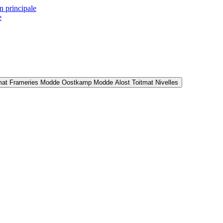
n principale
e
mat Frameries
Modde Oostkamp
Modde Alost
Toitmat Nivelles