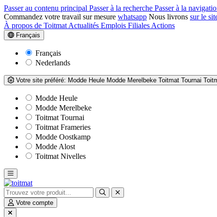
Passer au contenu principal
Passer à la recherche
Passer à la navigatio
Commandez votre travail sur mesure
whatsapp
Nous livrons
sur le sit
À propos de Toitmat
Actualités
Emplois
Filiales
Actions
Français
Français
Nederlands
Votre site préféré:
Modde Heule
Modde Merelbeke
Toitmat Tournai
Toit
Modde Heule
Modde Merelbeke
Toitmat Tournai
Toitmat Frameries
Modde Oostkamp
Modde Alost
Toitmat Nivelles
Votre compte