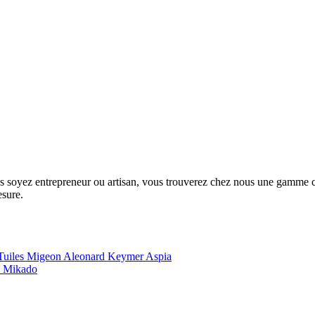
us soyez entrepreneur ou artisan, vous trouverez chez nous une gamme com
esure.
Tuiles Migeon
Aleonard
Keymer
Aspia
e
Mikado