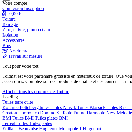
Votre compte
Connexion
Inscription
0,00 €
Toiture
Bardage
Zinc, cuivre, plomb et alu
Isolation
Accessoires
Bois
Academy
Travail sur mesure
Tout pour votre toit
Toitmat est votre partenaire grossiste en matériaux de toiture. Que vo
accessoires. Comptez sur des produits de qualité et des conseils sur m
Afficher tous les produits de Toiture
Loading...
Tuiles terre cuite
Koramic
Pottelberg tuiles
Tuiles Narvik
Tuiles Klassiek
Tuiles Bisch
Creaton
Harmonica
Domino
Sinfonie
Futura
Harmonie New
Melodi
BMI
Tuiles BMI
Tuiles plates BMI
Terreal
Tuiles
Tuiles plates
Edilians
Beauvoise Huguenot
Monopole 1 Huguenot