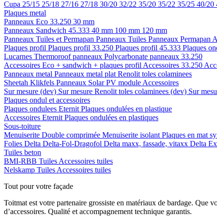
Cupa
25/15
25/18
27/16
27/18
30/20
32/22
35/20
35/22
35/25
40/20
Plaques metal
Panneaux Eco 33.250
30 mm
Panneaux Sandwich 45.333
40 mm
100 mm
120 mm
Panneaux Tuiles et Permapan
Panneaux Tuiles
Panneaux Permapan
A
Plaques profil
Plaques profil 33.250
Plaques profil 45.333
Plaques on
Lucarnes
Thermoroof panneaux
Polycarbonate panneaux 33.250
Accessoires Eco + sandwich + plaques profil
Accessoires 33.250
Acc
Panneaux metal
Panneaux metal plat
Renolit toles colaminees
Sheetah Klikfels
Panneaux
Solar PV module
Accessoires
Sur mesure (dev)
Sur mesure Renolit toles colaminees (dev)
Sur mesur
Plaques ondul et accessoires
Plaques ondulees
Eternit
Plaques ondulées en plastique
Accessoires
Eternit
Plaques ondulées en plastiques
Sous-toiture
Menuiserite
Double comprimée
Menuiserite isolant
Plaques en mat sy
Folies
Delta
Delta-Fol-Dragofol
Delta maxx, fassade, vitaxx
Delta E
Tuiles beton
BMI-RBB
Tuiles
Accessoires tuiles
Nelskamp
Tuiles
Accessoires tuiles
Tout pour votre façade
Toitmat est votre partenaire grossiste en matériaux de bardage. Que v
d’accessoires. Qualité et accompagnement technique garantis.