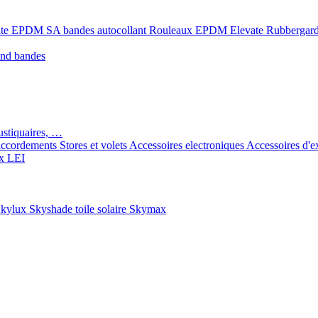
ate EPDM SA bandes autocollant
Rouleaux EPDM Elevate Rubbergar
ond bandes
ustiquaires, …
ccordements
Stores et volets
Accessoires electroniques
Accessoires d'e
x LEI
kylux Skyshade toile solaire
Skymax