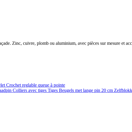
e façade. Zinc, cuivre, plomb ou aluminium, avec pièces sur mesure et ac
elet
Crochet reglable queue à pointe
raadpin
Colliers avec tiges
Tiges
Beugels met lange pin 20 cm
Zelfblok