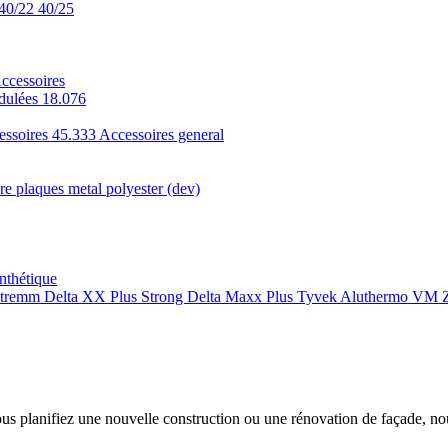
40/22
40/25
ccessoires
dulées 18.076
essoires 45.333
Accessoires general
e plaques metal polyester (dev)
nthétique
xtremm
Delta XX Plus Strong
Delta Maxx Plus
Tyvek
Aluthermo
VM Z
ous planifiez une nouvelle construction ou une rénovation de façade, n