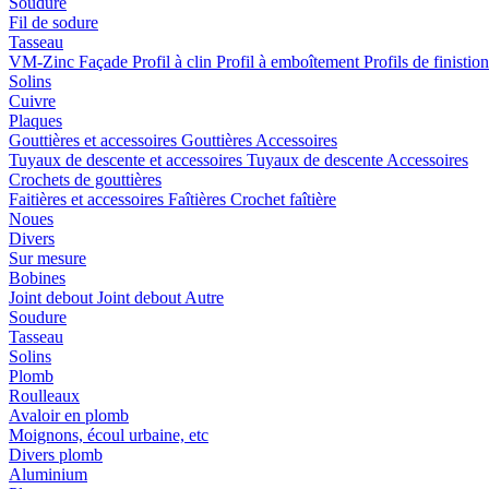
Soudure
Fil de sodure
Tasseau
VM-Zinc Façade
Profil à clin
Profil à emboîtement
Profils de finistio
Solins
Cuivre
Plaques
Gouttières et accessoires
Gouttières
Accessoires
Tuyaux de descente et accessoires
Tuyaux de descente
Accessoires
Crochets de gouttières
Faitières et accessoires
Faîtières
Crochet faîtière
Noues
Divers
Sur mesure
Bobines
Joint debout
Joint debout
Autre
Soudure
Tasseau
Solins
Plomb
Roulleaux
Avaloir en plomb
Moignons, écoul urbaine, etc
Divers plomb
Aluminium