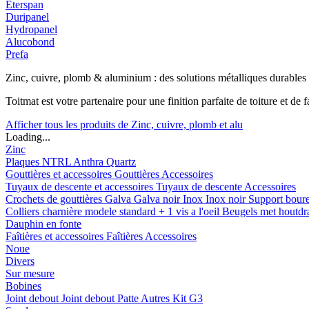
Eterspan
Duripanel
Hydropanel
Alucobond
Prefa
Zinc, cuivre, plomb & aluminium : des solutions métalliques durables
Toitmat est votre partenaire pour une finition parfaite de toiture et d
Afficher tous les produits de Zinc, cuivre, plomb et alu
Loading...
Zinc
Plaques
NTRL
Anthra
Quartz
Gouttières et accessoires
Gouttières
Accessoires
Tuyaux de descente et accessoires
Tuyaux de descente
Accessoires
Crochets de gouttières
Galva
Galva noir
Inox
Inox noir
Support bour
Colliers charnière
modele standard + 1 vis a l'oeil
Beugels met houtd
Dauphin en fonte
Faîtières et accessoires
Faîtières
Accessoires
Noue
Divers
Sur mesure
Bobines
Joint debout
Joint debout
Patte
Autres
Kit G3