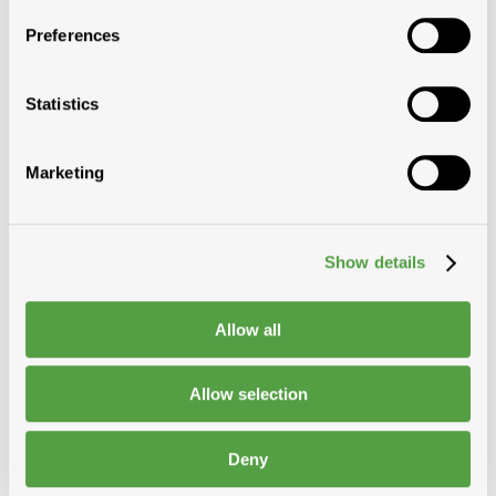
Tous les accessoires
Preferences
Chez Toitmat, retrouvez tous les accessoires pour toiture et façade:
films, mastics, colles, ventilation, rives, conduits, escaliers, fixations,
outils et vêtements pros. Pour un chantier efficace et soigné.
Statistics
Afficher tous les produits de Accessoires
Loading...
Accessoires toit et bardage
Marketing
Substitut de plomb
Wakaflex
Koraflex
Eterflex
Alu loodflex
Koraflex plus
EPDM remplacement de plomb autocollant
Connectalu classic
Creaflex
Sous-faîtière
Rouleaux
Divers
Rives
Alu
Polyester
Show details
Peintures de toit, sprays et protection
Algimous
Blackvernis
Roofcoat
Spraypaint
Liquides et colle pout toiture plat
Imperbel liquides et colle
Ikopro
Allow all
liquides et colle
Soudal colle toiture
Soprema liquides et colle
Chanfreins
Imperbel
Rotswol
Foamglass
Gas
Allow selection
Silicone, kit, tapes
Silicone, kit, colle
Bandes-tapes
Solid John
Hybrid Polymeer
Imperméabilisation
fillcoat
polycolorit
varia
Gouttières plastique, RWA
Gouttières
RWA
PE tuyaux et
Deny
accessoires
Ventilation
Simple paroi
Double paroi
Sonovent
Multivent
Nicoll