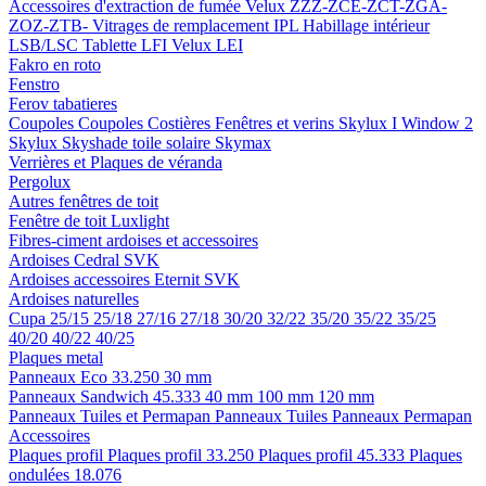
Accessoires d'extraction de fumée
Velux ZZZ-ZCE-ZCT-ZGA-
ZOZ-ZTB-
Vitrages de remplacement IPL
Habillage intérieur
LSB/LSC
Tablette LFI
Velux LEI
Fakro en roto
Fenstro
Ferov tabatieres
Coupoles
Coupoles
Costières
Fenêtres et verins
Skylux I Window 2
Skylux Skyshade toile solaire
Skymax
Verrières et Plaques de véranda
Pergolux
Autres fenêtres de toit
Fenêtre de toit Luxlight
Fibres-ciment ardoises et accessoires
Ardoises
Cedral
SVK
Ardoises accessoires
Eternit
SVK
Ardoises naturelles
Cupa
25/15
25/18
27/16
27/18
30/20
32/22
35/20
35/22
35/25
40/20
40/22
40/25
Plaques metal
Panneaux Eco 33.250
30 mm
Panneaux Sandwich 45.333
40 mm
100 mm
120 mm
Panneaux Tuiles et Permapan
Panneaux Tuiles
Panneaux Permapan
Accessoires
Plaques profil
Plaques profil 33.250
Plaques profil 45.333
Plaques
ondulées 18.076