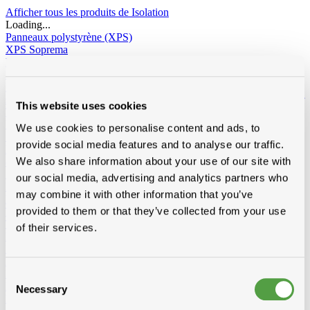
Afficher tous les produits de Isolation
Loading...
Panneaux polystyrène (XPS)
XPS Soprema
Panneaux polyuréthene (PIR/PUR)
Recticel
BI4
BI4 avec pente intégré
Eurowall / Eurowall E
Powerroof
Powerdeck F
Powerroof max
Powerwall
Eurothane
silver / silver sponning
Eurothane silver avec pente intégré
Eurofloor
This website uses cookies
Topcover
Rectivent
Euroroof
Euroroof Max
Utherm
Utherm Roof M
Utherm Sarking A
Utherm Sarking L Plus
We use cookies to personalise content and ads, to
SD
Utherm Wall L
Utherm Roof L
Utherm Sarking K
provide social media features and to analyse our traffic.
Elev isogard AK/AF RF-S
30mm
40mm
50mm
60mm
70mm
We also share information about your use of our site with
80mm
90mm
100mm
110mm
120mm
130mm
140mm
150mm
160mm
our social media, advertising and analytics partners who
Idelco
may combine it with other information that you’ve
Laine minérale
provided to them or that they’ve collected from your use
Toit incliné
Ursa
Knauf
Rockwool
Isover
Toiture plat
Rockwool
of their services.
Façades - sol de grenier - murs creux
Ursa
Isover
Rockwool
Isolation laine de bois
Divers
Isolation sous vide d'air
Consent
Recticel
Necessary
Selection
Kingspan