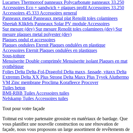
Lucarnes
Thermoroof panneaux
Polycarbonate panneaux 33.250
Accessoires Eco + sandwich + plaques profil
Accessoires 33.250
Accessoires 45.333
Accessoires general
Panneaux metal
Panneaux metal plat
Renolit toles colaminees
Sheetah Klikfels
Panneaux
Solar PV module
Accessoires
Sur mesure (dev)
Sur mesure Renolit toles colaminees (dev)
Sur
mesure plaques metal polyester (dev)
Plaques ondul et accessoires
Plaques ondulees
Eternit
Plaques ondulées en plastique
Accessoires
Eternit
Plaques ondulées en plastiques
Sous-toiture
Menuiserite
Double comprimée
Menuiserite isolant
Plaques en mat
synthétique
Folies
Delta
Delta-Fol-Dragofol
Delta maxx, fassade, vitaxx
Delta
Extremm
Delta XX Plus Strong
Delta Maxx Plus
Tyvek
Aluthermo
VM Zinc membrane
Proclima
Korafleece
Procover
Tuiles beton
BMI-RBB
Tuiles
Accessoires tuiles
Nelskamp
Tuiles
Accessoires tuiles
Tout pour votre façade
Toitmat est votre partenaire grossiste en matériaux de bardage. Que
vous planifiez une nouvelle construction ou une rénovation de
façade, nous vous proposons un large assortiment de revêtements de