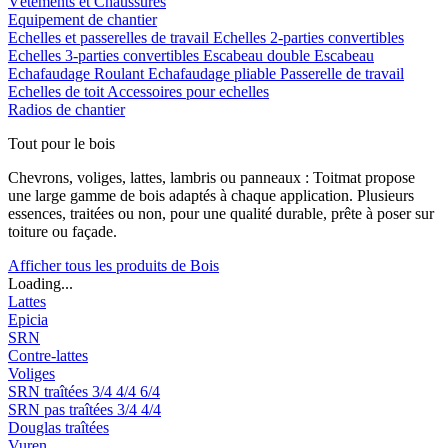
Vêtements et Chaussures
Equipement de chantier
Echelles et passerelles de travail
Echelles 2-parties convertibles
Echelles 3-parties convertibles
Escabeau double
Escabeau
Echafaudage Roulant
Echafaudage pliable
Passerelle de travail
Echelles de toit
Accessoires pour echelles
Radios de chantier
Tout pour le bois
Chevrons, voliges, lattes, lambris ou panneaux : Toitmat propose
une large gamme de bois adaptés à chaque application. Plusieurs
essences, traitées ou non, pour une qualité durable, prête à poser sur
toiture ou façade.
Afficher tous les produits de Bois
Loading...
Lattes
Epicia
SRN
Contre-lattes
Voliges
SRN traîtées
3/4
4/4
6/4
SRN pas traîtées
3/4
4/4
Douglas traîtées
Vuren