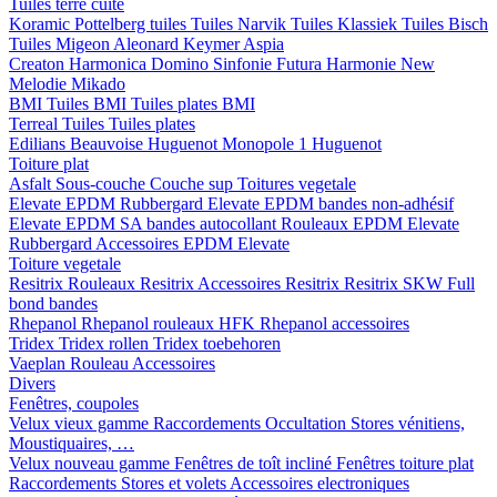
Tuiles terre cuite
Koramic
Pottelberg tuiles
Tuiles Narvik
Tuiles Klassiek
Tuiles Bisch
Tuiles Migeon
Aleonard
Keymer
Aspia
Creaton
Harmonica
Domino
Sinfonie
Futura
Harmonie New
Melodie
Mikado
BMI
Tuiles BMI
Tuiles plates BMI
Terreal
Tuiles
Tuiles plates
Edilians
Beauvoise Huguenot
Monopole 1 Huguenot
Toiture plat
Asfalt
Sous-couche
Couche sup
Toitures vegetale
Elevate EPDM Rubbergard
Elevate EPDM bandes non-adhésif
Elevate EPDM SA bandes autocollant
Rouleaux EPDM Elevate
Rubbergard
Accessoires EPDM Elevate
Toiture vegetale
Resitrix
Rouleaux Resitrix
Accessoires Resitrix
Resitrix SKW Full
bond bandes
Rhepanol
Rhepanol rouleaux HFK
Rhepanol accessoires
Tridex
Tridex rollen
Tridex toebehoren
Vaeplan
Rouleau
Accessoires
Divers
Fenêtres, coupoles
Velux vieux gamme
Raccordements
Occultation
Stores vénitiens,
Moustiquaires, …
Velux nouveau gamme
Fenêtres de toît incliné
Fenêtres toiture plat
Raccordements
Stores et volets
Accessoires electroniques