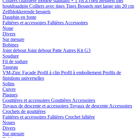
Colliers charnière
modele standard + 1 vis a l'oeil
Beugels met
houtdraadpin
Colliers avec tiges
Tiges
Beugels met lange pin 20 cm
Zelfblokkerende beugels
Dauphin en fonte
Faîtières et accessoires
Faîtières
Accessoires
Noue
Divers
Sur mesure
Bobines
Joint debout
Joint debout
Patte
Autres
Kit G3
Soudure
Fil de sodure
Tasseau
VM-Zinc Façade
Profil à clin
Profil à emboîtement
Profils de
finistions universelles
Solins
Cuivre
Plaques
Gouttières et accessoires
Gouttières
Accessoires
Tuyaux de descente et accessoires
Tuyaux de descente
Accessoires
Crochets de gouttières
Faitières et accessoires
Faîtières
Crochet faîtière
Noues
Divers
Sur mesure