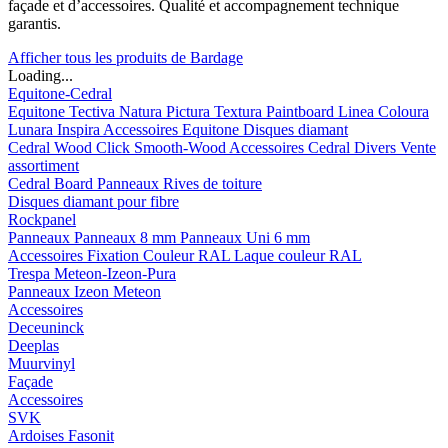
façade et d’accessoires. Qualité et accompagnement technique
garantis.
Afficher tous les produits de Bardage
Loading...
Equitone-Cedral
Equitone
Tectiva
Natura
Pictura
Textura
Paintboard
Linea
Coloura
Lunara
Inspira
Accessoires Equitone
Disques diamant
Cedral
Wood
Click Smooth-Wood
Accessoires Cedral
Divers
Vente
assortiment
Cedral Board
Panneaux
Rives de toiture
Disques diamant pour fibre
Rockpanel
Panneaux
Panneaux 8 mm
Panneaux Uni 6 mm
Accessoires
Fixation Couleur RAL
Laque couleur RAL
Trespa Meteon-Izeon-Pura
Panneaux
Izeon
Meteon
Accessoires
Deceuninck
Deeplas
Muurvinyl
Façade
Accessoires
SVK
Ardoises Fasonit