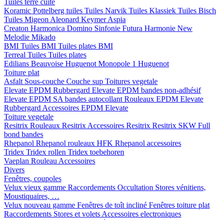
Tuiles terre cuite
Koramic
Pottelberg tuiles
Tuiles Narvik
Tuiles Klassiek
Tuiles Bisch
Tuiles Migeon
Aleonard
Keymer
Aspia
Creaton
Harmonica
Domino
Sinfonie
Futura
Harmonie New
Melodie
Mikado
BMI
Tuiles BMI
Tuiles plates BMI
Terreal
Tuiles
Tuiles plates
Edilians
Beauvoise Huguenot
Monopole 1 Huguenot
Toiture plat
Asfalt
Sous-couche
Couche sup
Toitures vegetale
Elevate EPDM Rubbergard
Elevate EPDM bandes non-adhésif
Elevate EPDM SA bandes autocollant
Rouleaux EPDM Elevate
Rubbergard
Accessoires EPDM Elevate
Toiture vegetale
Resitrix
Rouleaux Resitrix
Accessoires Resitrix
Resitrix SKW Full
bond bandes
Rhepanol
Rhepanol rouleaux HFK
Rhepanol accessoires
Tridex
Tridex rollen
Tridex toebehoren
Vaeplan
Rouleau
Accessoires
Divers
Fenêtres, coupoles
Velux vieux gamme
Raccordements
Occultation
Stores vénitiens,
Moustiquaires, …
Velux nouveau gamme
Fenêtres de toît incliné
Fenêtres toiture plat
Raccordements
Stores et volets
Accessoires electroniques