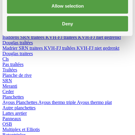
KVH-FJ traîtées
Allow selection
KVH-FJ pas traitees
Chevrons
SRN traîtées
Deny
Douglas traîtées
Baddens, madrier
Baddens
SRN traîtées
KVH-FJ traîtées
KVH-FJ niet gedrenkt
Douglas traîtées
Madrier
SRN traitees
KVH-FJ traîtées
KVH-FJ niet gedrenkt
Douglas traitees
Cls
Pas traîtées
Traîtées
Planche de rive
SRN
Meranti
Ceder
Planchettes
Ayous Planchettes
Ayous thermo triple
Ayous thermo plat
Autre planchettes
Lattes aretier
Panneaux
OSB
Multiplex et Elliotis
Betontriplex