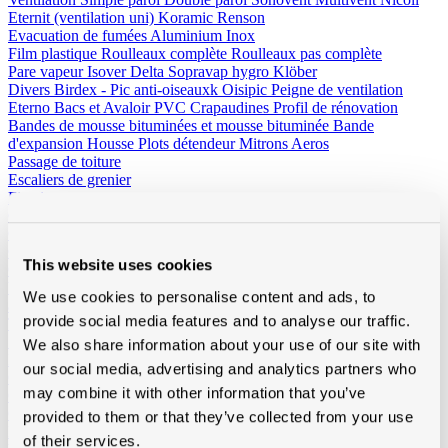
Eternit (ventilation uni)
Koramic
Renson
Evacuation de fumées
Aluminium
Inox
Film plastique
Roulleaux complète
Roulleaux pas complète
Pare vapeur
Isover
Delta
Sopravap hygro
Klöber
Divers
Birdex - Pic anti-oiseauxk Oisipic
Peigne de ventilation
Eterno Bacs et Avaloir PVC
Crapaudines
Profil de rénovation
Bandes de mousse bituminées et mousse bituminée
Bande
d'expansion
Housse
Plots détendeur
Mitrons
Aeros
Passage de toiture
Escaliers de grenier
Fixation
Clous
Fer
Cuivre
Inox
Galvanisée
Clous paslode
Crochets
Inox
Cuivre
Crochets à piquer
Inox
Cuivre
This website uses cookies
Crochets à agrafer
Inox
Cuivre
Vis
Vis et vis spengler
Vis montage rapide
Vis autoradeuse
Vis
We use cookies to personalise content and ads, to
autofordeur
Tirefonds et accessoires
Capuchon
Fixation méchanique
provide social media features and to analyse our traffic.
Tige alu, écrou, rondelle
Inox vis torx
Rectifix
Borgh et variante
Spax
Fischer et variante
Spit bouchons
PGB (Pennoit)
Solid John
We also share information about your use of our site with
Divers
Fil en cuivre
Crochets et accessoires
Autres
our social media, advertising and analytics partners who
Outillage et vêtements
may combine it with other information that you’ve
Outillage
Beltracy
Borgh
Bosch
Butterstone
Distripaints
Fribel
Galico
Laseto
Ledent
Leuco
Lismont
Makita
Marcovis
Paslode
Prof
provided to them or that they’ve collected from your use
Praxis
Rapid
Salco
Scala
Sievert
Vabor
of their services.