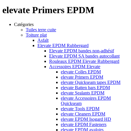
elevate Primers EPDM
Catégories
Tuiles terre cuite
Toiture plat
Asfalt
Elevate EPDM Rubbergard
Elevate EPDM bandes non-adhésif
Elevate EPDM SA bandes autocollant
Rouleaux EPDM Elevate Rubbergard
Accessoires EPDM Elevate
elevate Colles EPDM
elevate Primers EPDM
elevate Quickseam tapes EPDM
elevate Batten bars EPDM
elevate Sealants EPDM
elevate Accessoires EPDM
Quickseam
elevate Tools EPDM
elevate Cleaners EPDM
elevate EPDM Isogard HD
elevate EPDM Fasteners
elevate EPDM avaloirs