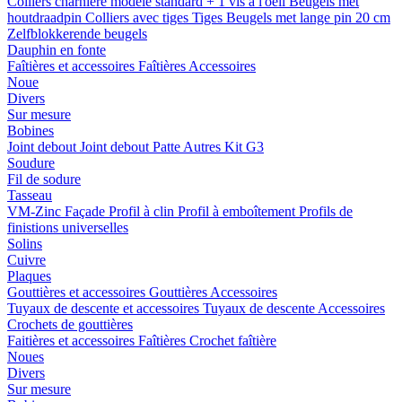
Colliers charnière
modele standard + 1 vis a l'oeil
Beugels met
houtdraadpin
Colliers avec tiges
Tiges
Beugels met lange pin 20 cm
Zelfblokkerende beugels
Dauphin en fonte
Faîtières et accessoires
Faîtières
Accessoires
Noue
Divers
Sur mesure
Bobines
Joint debout
Joint debout
Patte
Autres
Kit G3
Soudure
Fil de sodure
Tasseau
VM-Zinc Façade
Profil à clin
Profil à emboîtement
Profils de
finistions universelles
Solins
Cuivre
Plaques
Gouttières et accessoires
Gouttières
Accessoires
Tuyaux de descente et accessoires
Tuyaux de descente
Accessoires
Crochets de gouttières
Faitières et accessoires
Faîtières
Crochet faîtière
Noues
Divers
Sur mesure