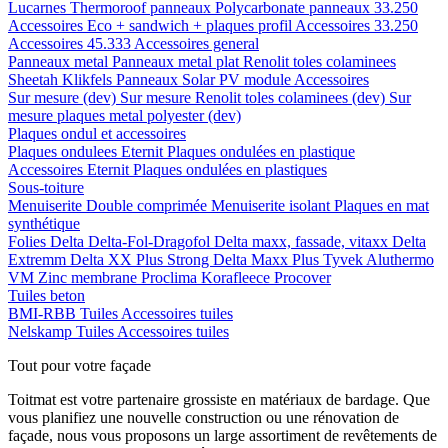
Lucarnes
Thermoroof panneaux
Polycarbonate panneaux 33.250
Accessoires Eco + sandwich + plaques profil
Accessoires 33.250
Accessoires 45.333
Accessoires general
Panneaux metal
Panneaux metal plat
Renolit toles colaminees
Sheetah Klikfels
Panneaux
Solar PV module
Accessoires
Sur mesure (dev)
Sur mesure Renolit toles colaminees (dev)
Sur
mesure plaques metal polyester (dev)
Plaques ondul et accessoires
Plaques ondulees
Eternit
Plaques ondulées en plastique
Accessoires
Eternit
Plaques ondulées en plastiques
Sous-toiture
Menuiserite
Double comprimée
Menuiserite isolant
Plaques en mat
synthétique
Folies
Delta
Delta-Fol-Dragofol
Delta maxx, fassade, vitaxx
Delta
Extremm
Delta XX Plus Strong
Delta Maxx Plus
Tyvek
Aluthermo
VM Zinc membrane
Proclima
Korafleece
Procover
Tuiles beton
BMI-RBB
Tuiles
Accessoires tuiles
Nelskamp
Tuiles
Accessoires tuiles
Tout pour votre façade
Toitmat est votre partenaire grossiste en matériaux de bardage. Que
vous planifiez une nouvelle construction ou une rénovation de
façade, nous vous proposons un large assortiment de revêtements de