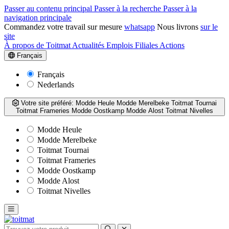
Passer au contenu principal
Passer à la recherche
Passer à la
navigation principale
Commandez votre travail sur mesure
whatsapp
Nous livrons
sur le
site
À propos de Toitmat
Actualités
Emplois
Filiales
Actions
Français
Français
Nederlands
Votre site préféré:
Modde Heule
Modde Merelbeke
Toitmat Tournai
Toitmat Frameries
Modde Oostkamp
Modde Alost
Toitmat Nivelles
Modde Heule
Modde Merelbeke
Toitmat Tournai
Toitmat Frameries
Modde Oostkamp
Modde Alost
Toitmat Nivelles