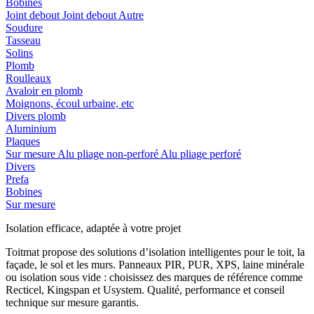
Bobines
Joint debout
Joint debout
Autre
Soudure
Tasseau
Solins
Plomb
Roulleaux
Avaloir en plomb
Moignons, écoul urbaine, etc
Divers plomb
Aluminium
Plaques
Sur mesure
Alu pliage non-perforé
Alu pliage perforé
Divers
Prefa
Bobines
Sur mesure
Isolation efficace, adaptée à votre projet
Toitmat propose des solutions d’isolation intelligentes pour le toit, la
façade, le sol et les murs. Panneaux PIR, PUR, XPS, laine minérale
ou isolation sous vide : choisissez des marques de référence comme
Recticel, Kingspan et Usystem. Qualité, performance et conseil
technique sur mesure garantis.