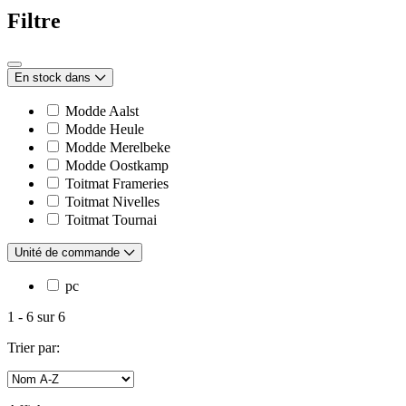
Filtre
En stock dans
Modde Aalst
Modde Heule
Modde Merelbeke
Modde Oostkamp
Toitmat Frameries
Toitmat Nivelles
Toitmat Tournai
Unité de commande
pc
1
-
6
sur
6
Trier par: