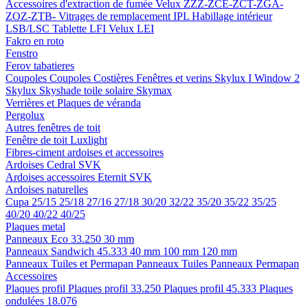
Accessoires d'extraction de fumée
Velux ZZZ-ZCE-ZCT-ZGA-
ZOZ-ZTB-
Vitrages de remplacement IPL
Habillage intérieur
LSB/LSC
Tablette LFI
Velux LEI
Fakro en roto
Fenstro
Ferov tabatieres
Coupoles
Coupoles
Costières
Fenêtres et verins
Skylux I Window 2
Skylux Skyshade toile solaire
Skymax
Verrières et Plaques de véranda
Pergolux
Autres fenêtres de toit
Fenêtre de toit Luxlight
Fibres-ciment ardoises et accessoires
Ardoises
Cedral
SVK
Ardoises accessoires
Eternit
SVK
Ardoises naturelles
Cupa
25/15
25/18
27/16
27/18
30/20
32/22
35/20
35/22
35/25
40/20
40/22
40/25
Plaques metal
Panneaux Eco 33.250
30 mm
Panneaux Sandwich 45.333
40 mm
100 mm
120 mm
Panneaux Tuiles et Permapan
Panneaux Tuiles
Panneaux Permapan
Accessoires
Plaques profil
Plaques profil 33.250
Plaques profil 45.333
Plaques
ondulées 18.076