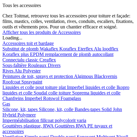
Tous les accessoires
Chez Toitmat, retrouvez tous les accessoires pour toiture et façade:
films, mastics, colles, ventilation, rives, conduits, escaliers, fixations,
outils et vêtements pros. Pour un chantier efficace et soigné.
Afficher tous les produits de Accessoires
Loading...
Accessoires toit et bardage
Substitut de plomb
Wakaflex
Koraflex
Eterflex
Alu loodflex
Koraflex plus
EPDM remplacement de plomb autocollant
Connectalu classic
Creaflex
Sous-faîtière
Rouleaux
Divers
Rives
Alu
Polyester
Peintures de toit, sprays et protection
Algimous
Blackvernis
Roofcoat
Spraypaint
Liquides et colle pout toiture plat
Imperbel liquides et colle
Ikopro
liquides et colle
Soudal colle toiture
Soprema liquides et colle
Chanfreins
Imperbel
Rotswol
Foamglass
Gas
Silicone, kit, tapes
Silicone, kit, colle
Bandes-tapes
Solid John
Hybrid Polymeer
Imperméabilisation
fillcoat
polycolorit
varia
Gouttières plastique, RWA
Gouttières
RWA
PE tuyaux et
accessoires
Ventilation
Simple paroi
Double paroi
Sonovent
Multivent
Nicoll