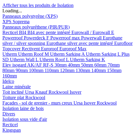
Afficher tous les produits de Isolation
Loading...
Panneaux polystyrène (XPS)
XPS Soprema
Panneaux polyuréthene (PIR/PUR)
Recticel
BI4
BI4 avec pente intégré
Eurowall / Eurowall E
Powerroof
Powerdeck F
Powerroof max
Powerwall
Eurothane
silver / silver sponning
Eurothane silver avec pente intégré
Eurofloor
Topcover
Rectivent
Euroroof
Euroroof Max
Utherm
Utherm Roof M
Utherm Sarking A
Utherm Sarking L Plus
SD
Utherm Wall L
Utherm Roof L
Utherm Sarking K
Elev isogard AK/AF RF-S
30mm
40mm
50mm
60mm
70mm
80mm
90mm
100mm
110mm
120mm
130mm
140mm
150mm
160mm
Idelco
Laine minérale
Toit incliné
Ursa
Knauf
Rockwool
Isover
Toiture plat
Rockwool
Façades - sol de grenier - murs creux
Ursa
Isover
Rockwool
Isolation laine de bois
Divers
Isolation sous vide d'air
Recticel
Kingspan