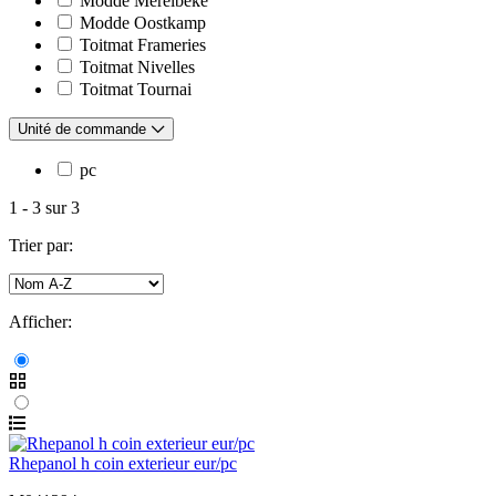
Modde Merelbeke
Modde Oostkamp
Toitmat Frameries
Toitmat Nivelles
Toitmat Tournai
Unité de commande
pc
1
-
3
sur
3
Trier par:
Afficher:
Rhepanol h coin exterieur eur/pc