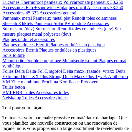
Lucarnes
Thermoroof panneaux
Polycarbonate panneaux 33.250
Accessoires Eco + sandwich + plaques profil
Accessoires 33.250
Accessoires 45.333
Accessoires general
Panneaux metal
Panneaux metal plat
Renolit toles colaminees
Sheetah Klikfels
Panneaux
Solar PV module
Accessoires
Sur mesure (dev)
Sur mesure Renolit toles colaminees (dev)
Sur
mesure plaques metal polyester (dev)
Plaques ondul et accessoires
Plaques ondulees
Eternit
Plaques ondulées en plastique
Accessoires
Eternit
Plaques ondulées en plastiques
Sous-toiture
Menuiserite
Double comprimée
Menuiserite isolant
Plaques en mat
synthétique
Folies
Delta
Delta-Fol-Dragofol
Delta maxx, fassade, vitaxx
Delta
Extremm
Delta XX Plus Strong
Delta Maxx Plus
Tyvek
Aluthermo
VM Zinc membrane
Proclima
Korafleece
Procover
Tuiles beton
BMI-RBB
Tuiles
Accessoires tuiles
Nelskamp
Tuiles
Accessoires tuiles
Tout pour votre façade
Toitmat est votre partenaire grossiste en matériaux de bardage. Que
vous planifiez une nouvelle construction ou une rénovation de
façade, nous vous proposons un large assortiment de revêtements de