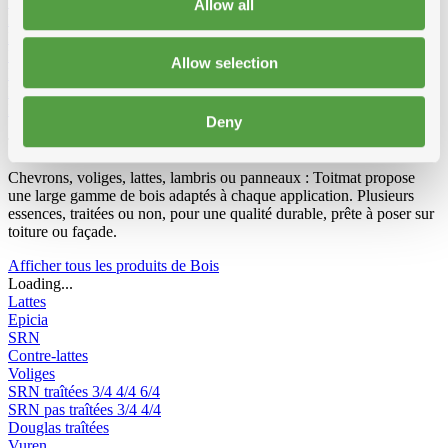
Vêtements et Chaussures
Allow all
Equipement de chantier
Echelles et passerelles de travail
Echelles 2-parties convertibles
Echelles 3-parties convertibles
Escabeau double
Escabeau
Allow selection
Echafaudage Roulant
Echafaudage pliable
Passerelle de travail
Echelles de toit
Accessoires pour echelles
Radios de chantier
Deny
Tout pour le bois
Chevrons, voliges, lattes, lambris ou panneaux : Toitmat propose
une large gamme de bois adaptés à chaque application. Plusieurs
essences, traitées ou non, pour une qualité durable, prête à poser sur
toiture ou façade.
Afficher tous les produits de Bois
Loading...
Lattes
Epicia
SRN
Contre-lattes
Voliges
SRN traîtées
3/4
4/4
6/4
SRN pas traîtées
3/4
4/4
Douglas traîtées
Vuren