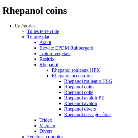
Rhepanol coins
Catégories
Tuiles terre cuite
Toiture plat
Asfalt
Elevate EPDM Rubbergard
Toiture vegetale
Resitrix
Rhepanol
Rhepanol rouleaux HFK
Rhepanol accessoires
Rhepanol rouleaux HSG
Rhepanol coins
Rhepanol colle
Rhepanol avaloir PE
Rhepanol avaloir
Rhepanol divers
Rhepanol passage câble
Tridex
Vaeplan
Divers
Fenêtres, coupoles