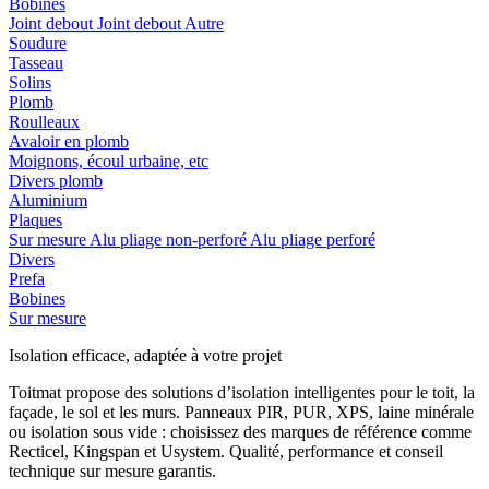
Bobines
Joint debout
Joint debout
Autre
Soudure
Tasseau
Solins
Plomb
Roulleaux
Avaloir en plomb
Moignons, écoul urbaine, etc
Divers plomb
Aluminium
Plaques
Sur mesure
Alu pliage non-perforé
Alu pliage perforé
Divers
Prefa
Bobines
Sur mesure
Isolation efficace, adaptée à votre projet
Toitmat propose des solutions d’isolation intelligentes pour le toit, la
façade, le sol et les murs. Panneaux PIR, PUR, XPS, laine minérale
ou isolation sous vide : choisissez des marques de référence comme
Recticel, Kingspan et Usystem. Qualité, performance et conseil
technique sur mesure garantis.