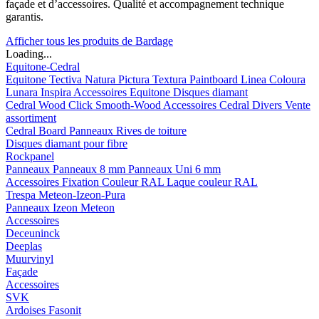
façade et d’accessoires. Qualité et accompagnement technique
garantis.
Afficher tous les produits de Bardage
Loading...
Equitone-Cedral
Equitone
Tectiva
Natura
Pictura
Textura
Paintboard
Linea
Coloura
Lunara
Inspira
Accessoires Equitone
Disques diamant
Cedral
Wood
Click Smooth-Wood
Accessoires Cedral
Divers
Vente
assortiment
Cedral Board
Panneaux
Rives de toiture
Disques diamant pour fibre
Rockpanel
Panneaux
Panneaux 8 mm
Panneaux Uni 6 mm
Accessoires
Fixation Couleur RAL
Laque couleur RAL
Trespa Meteon-Izeon-Pura
Panneaux
Izeon
Meteon
Accessoires
Deceuninck
Deeplas
Muurvinyl
Façade
Accessoires
SVK
Ardoises Fasonit