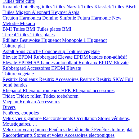
Tuiles terre cuite
Koramic
Pottelberg tuiles
Tuiles Narvik
Tuiles Klassiek
Tuiles Bisch
Tuiles Migeon
Aleonard
Keymer
Aspia
Creaton
Harmonica
Domino
Sinfonie
Futura
Harmonie New
Melodie
Mikado
BMI
Tuiles BMI
Tuiles plates BMI
Terreal
Tuiles
Tuiles plates
Edilians
Beauvoise Huguenot
Monopole 1 Huguenot
Toiture plat
Asfalt
Sous-couche
Couche sup
Toitures vegetale
Elevate EPDM Rubbergard
Elevate EPDM bandes non-adhésif
Elevate EPDM SA bandes autocollant
Rouleaux EPDM Elevate
Rubbergard
Accessoires EPDM Elevate
Toiture vegetale
Resitrix
Rouleaux Resitrix
Accessoires Resitrix
Resitrix SKW Full
bond bandes
Rhepanol
Rhepanol rouleaux HFK
Rhepanol accessoires
Tridex
Tridex rollen
Tridex toebehoren
Vaeplan
Rouleau
Accessoires
Divers
Fenêtres, coupoles
Velux vieux gamme
Raccordements
Occultation
Stores vénitiens,
Moustiquaires, …
Velux nouveau gamme
Fenêtres de toît incliné
Fenêtres toiture plat
Raccordements
Stores et volets
Accessoires electroniques