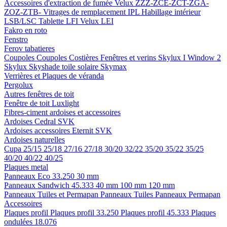
Accessoires d'extraction de fumée
Velux ZZZ-ZCE-ZCT-ZGA-
ZOZ-ZTB-
Vitrages de remplacement IPL
Habillage intérieur
LSB/LSC
Tablette LFI
Velux LEI
Fakro en roto
Fenstro
Ferov tabatieres
Coupoles
Coupoles
Costières
Fenêtres et verins
Skylux I Window 2
Skylux Skyshade toile solaire
Skymax
Verrières et Plaques de véranda
Pergolux
Autres fenêtres de toit
Fenêtre de toit Luxlight
Fibres-ciment ardoises et accessoires
Ardoises
Cedral
SVK
Ardoises accessoires
Eternit
SVK
Ardoises naturelles
Cupa
25/15
25/18
27/16
27/18
30/20
32/22
35/20
35/22
35/25
40/20
40/22
40/25
Plaques metal
Panneaux Eco 33.250
30 mm
Panneaux Sandwich 45.333
40 mm
100 mm
120 mm
Panneaux Tuiles et Permapan
Panneaux Tuiles
Panneaux Permapan
Accessoires
Plaques profil
Plaques profil 33.250
Plaques profil 45.333
Plaques
ondulées 18.076