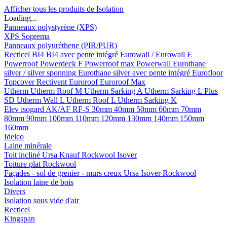
Afficher tous les produits de Isolation
Loading...
Panneaux polystyrène (XPS)
XPS Soprema
Panneaux polyuréthene (PIR/PUR)
Recticel
BI4
BI4 avec pente intégré
Eurowall / Eurowall E
Powerroof
Powerdeck F
Powerroof max
Powerwall
Eurothane
silver / silver sponning
Eurothane silver avec pente intégré
Eurofloor
Topcover
Rectivent
Euroroof
Euroroof Max
Utherm
Utherm Roof M
Utherm Sarking A
Utherm Sarking L Plus
SD
Utherm Wall L
Utherm Roof L
Utherm Sarking K
Elev isogard AK/AF RF-S
30mm
40mm
50mm
60mm
70mm
80mm
90mm
100mm
110mm
120mm
130mm
140mm
150mm
160mm
Idelco
Laine minérale
Toit incliné
Ursa
Knauf
Rockwool
Isover
Toiture plat
Rockwool
Façades - sol de grenier - murs creux
Ursa
Isover
Rockwool
Isolation laine de bois
Divers
Isolation sous vide d'air
Recticel
Kingspan