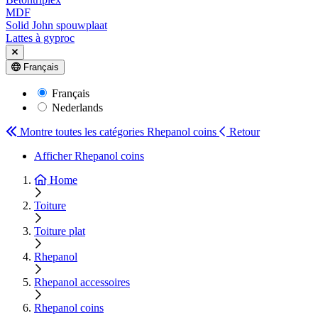
MDF
Solid John spouwplaat
Lattes à gyproc
Français
Français
Nederlands
Montre toutes les catégories
Rhepanol coins
Retour
Afficher Rhepanol coins
Home
Toiture
Toiture plat
Rhepanol
Rhepanol accessoires
Rhepanol coins