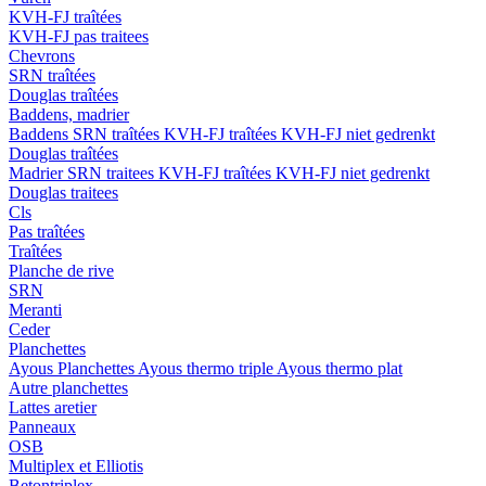
KVH-FJ traîtées
KVH-FJ pas traitees
Chevrons
SRN traîtées
Douglas traîtées
Baddens, madrier
Baddens
SRN traîtées
KVH-FJ traîtées
KVH-FJ niet gedrenkt
Douglas traîtées
Madrier
SRN traitees
KVH-FJ traîtées
KVH-FJ niet gedrenkt
Douglas traitees
Cls
Pas traîtées
Traîtées
Planche de rive
SRN
Meranti
Ceder
Planchettes
Ayous Planchettes
Ayous thermo triple
Ayous thermo plat
Autre planchettes
Lattes aretier
Panneaux
OSB
Multiplex et Elliotis
Betontriplex