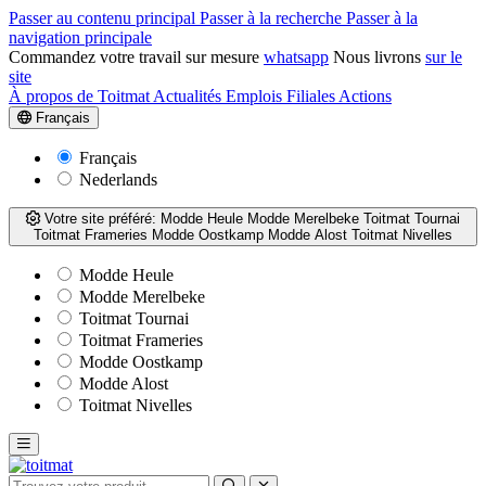
Passer au contenu principal
Passer à la recherche
Passer à la
navigation principale
Commandez votre travail sur mesure
whatsapp
Nous livrons
sur le
site
À propos de Toitmat
Actualités
Emplois
Filiales
Actions
Français
Français
Nederlands
Votre site préféré:
Modde Heule
Modde Merelbeke
Toitmat Tournai
Toitmat Frameries
Modde Oostkamp
Modde Alost
Toitmat Nivelles
Modde Heule
Modde Merelbeke
Toitmat Tournai
Toitmat Frameries
Modde Oostkamp
Modde Alost
Toitmat Nivelles