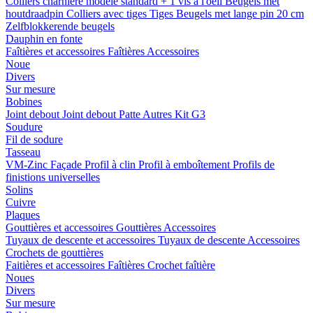
Colliers charnière
modele standard + 1 vis a l'oeil
Beugels met
houtdraadpin
Colliers avec tiges
Tiges
Beugels met lange pin 20 cm
Zelfblokkerende beugels
Dauphin en fonte
Faîtières et accessoires
Faîtières
Accessoires
Noue
Divers
Sur mesure
Bobines
Joint debout
Joint debout
Patte
Autres
Kit G3
Soudure
Fil de sodure
Tasseau
VM-Zinc Façade
Profil à clin
Profil à emboîtement
Profils de
finistions universelles
Solins
Cuivre
Plaques
Gouttières et accessoires
Gouttières
Accessoires
Tuyaux de descente et accessoires
Tuyaux de descente
Accessoires
Crochets de gouttières
Faitières et accessoires
Faîtières
Crochet faîtière
Noues
Divers
Sur mesure