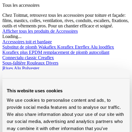
Tous les accessoires
Chez Toitmat, retrouvez tous les accessoires pour toiture et façade:
films, mastics, colles, ventilation, rives, conduits, escaliers, fixations,
outils et vêtements pros. Pour un chantier efficace et soigné.
Afficher tous les produits de Accessoires
Loading...
Accessoires toit et bardage
Substitut de plomb
Wakaflex
Koraflex
Eterflex
Alu loodflex
Koraflex plus
EPDM remplacement de plomb autocollant
Connectalu classic
Creaflex
Sous-faîtière
Rouleaux
Divers
Rives
Alu
Polyester
Peintures de toit, sprays et protection
Algimous
Blackvernis
Roofcoat
Spraypaint
Liquides et colle pout toiture plat
Imperbel liquides et colle
Ikopro
liquides et colle
Soudal colle toiture
Soprema liquides et colle
This website uses cookies
Chanfreins
Imperbel
Rotswol
Foamglass
We use cookies to personalise content and ads, to
Gas
Silicone, kit, tapes
Silicone, kit, colle
Bandes-tapes
Solid John
provide social media features and to analyse our traffic.
Hybrid Polymeer
We also share information about your use of our site with
Imperméabilisation
fillcoat
polycolorit
varia
our social media, advertising and analytics partners who
Gouttières plastique, RWA
Gouttières
RWA
PE tuyaux et
accessoires
may combine it with other information that you’ve
Ventilation
Simple paroi
Double paroi
Sonovent
Multivent
Nicoll